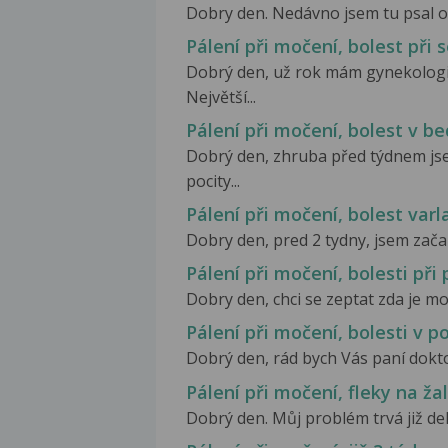
Dobry den. Nedávno jsem tu psal o 
Pálení při močení, bolest při 
Dobrý den, už rok mám gynekologic
Největší...
Pálení při močení, bolest v b
Dobrý den, zhruba před týdnem jse
pocity...
Pálení při močení, bolest varl
Dobry den, pred 2 tydny, jsem začal 
Pálení při močení, bolesti při
Dobry den, chci se zeptat zda je mo
Pálení při močení, bolesti v p
Dobrý den, rád bych Vás paní dokto
Pálení při močení, fleky na ž
Dobrý den. Můj problém trvá již del