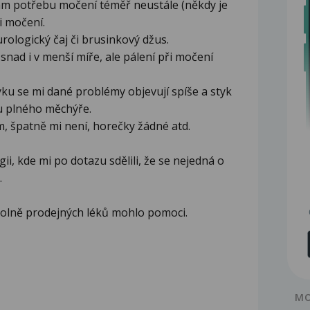
ám potřebu močení téměř neustále (někdy je
i močení.
 urologický čaj či brusinkový džus.
 snad i v menší míře, ale pálení při močení
yku se mi dané problémy objevují spíše a styk
tu plného měchýře.
, špatně mi není, horečky žádné atd.
ii, kde mi po dotazu sdělili, že se nejedná o
.
volně prodejných léků mohlo pomoci.
MO