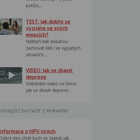
potíže,...
TEST: Jak dobře se
vyznáte ve svých
emocích?
Někteří lidé dokážou
zachovat klid i ve vypjatých
situacích....
VIDEO: Jak se zbavit
deprese
Shlédněte video na téma
jak se zbavit deprese..
UVISEJÍCÍ DOTAZY Z PORADNY
Informace o HPV virech
Dobrý den,chtěl bych se zeptat,jak