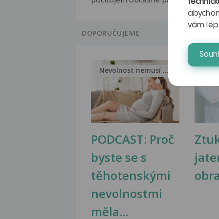
technick
abychom
vám lép
DOPORUČUJEME
Souh
Nevolnost nemusí být nutnou...
Jak 
PODCAST: Proč
Ztu
byste se s
jate
těhotenskými
obr
nevolnostmi
měla...