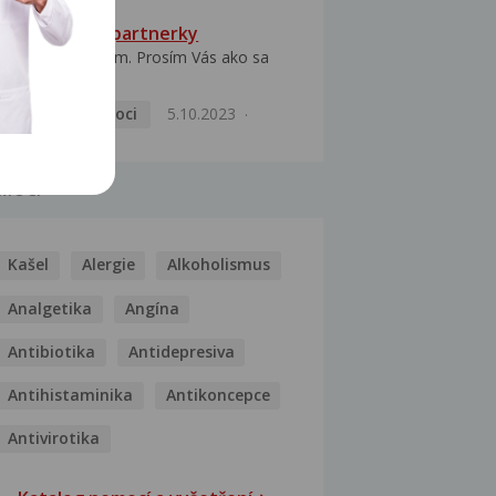
HPV typ 52 u partnerky
Dobrý deň prajem. Prosím Vás ako sa
dá vyliečiť vírus...
Pohlavní nemoci
5.10.2023
MOCI
Kašel
Alergie
Alkoholismus
Analgetika
Angína
Antibiotika
Antidepresiva
Antihistaminika
Antikoncepce
Antivirotika