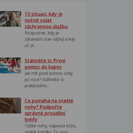
13 situací, kdy je
nutné volat
záchrannou službu
Rozpoznat, kdy je
zdravotní stav vážný a kdy
už je...
Stáhněte si: První
pomoc do kapsy
Jak mít první pomoc vždy
po ruce? Stáhněte si
praktického...
Co pomáhá na oteklé
nohy? Podpořte
správné proudění
lymfy
Těžké nohy, napnutá kůže,
oteklé kotníky. To jsou