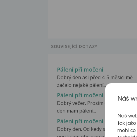
SOUVISEJÍCÍ DOTAZY
Pálení při močení
Dobrý den asi před 4-5 měsíci mě
začalo nejaké pálení...
Pálení při močení
Náš we
Dobrý večer. Prosím o radu. Už třet
den mam pálení...
Náš web
Pálení při močení
tak jako
Dobry den. Od kedy si pamatam
mohl co
pocitujem obcasne palenie...