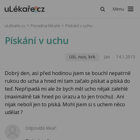
Menu
uLékaře.cz
Poradna lékaře
Pískání v uchu
Pískání v uchu
Uši, nos, krk
Jan
14.1.2015
Dobrý den, asi před hodinou jsem se bouchl nepatrně
rukou do ucha a hned mi tam začalo pískat a píská do
teď. Nepřipadá mi ale že bych měl ucho nějak zalehlé
(maximálně tak hned po úrazu a to jen trochu) . Ani
nijak nebolí jen to píská. Mohl jsem si s uchem něco
udělat ?
Odpovídá lékař: