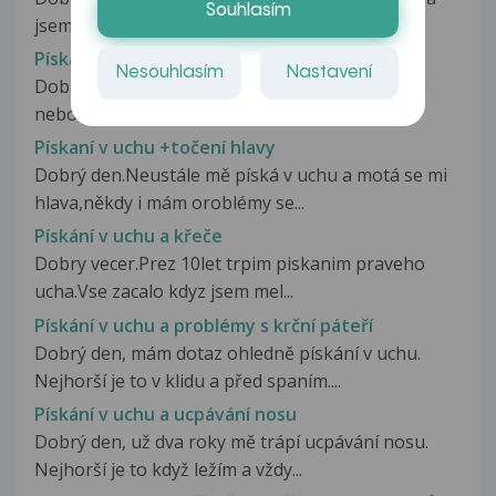
Souhlasím
jsem na ORL a doktor mi propíchl...
Pískání v uchu
Nesouhlasím
Nastavení
Dobry den, mam dotaz asi 5 dni pri ucpani ucha
nebo lehnuti uchem na polstar...
Pískaní v uchu +točení hlavy
Dobrý den.Neustále mě píská v uchu a motá se mi
hlava,někdy i mám oroblémy se...
Pískání v uchu a křeče
Dobry vecer.Prez 10let trpim piskanim praveho
ucha.Vse zacalo kdyz jsem mel...
Pískání v uchu a problémy s krční páteří
Dobrý den, mám dotaz ohledně pískání v uchu.
Nejhorší je to v klidu a před spaním....
Pískání v uchu a ucpávání nosu
Dobrý den, už dva roky mě trápí ucpávání nosu.
Nejhorší je to když ležím a vždy...