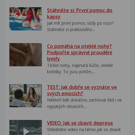
Stáhněte si: První pomoc do
kapsy
Jak mít první pomoc vždy po ruce?
Stáhněte si praktického...
Co pomáhá na oteklé nohy?
Podpořte správné proudění
lymfy
Těžké nohy, napnutá kůže, oteklé
kotníky. To jsou potíže,...
TEST: Jak dobře se vyznáte ve
svých emocích?
Někteří lidé dokážou zachovat klid i ve
vypjatých situacích....
VIDEO: Jak se zbavit deprese
Shlédněte video na téma jak se zbavit