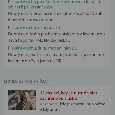
Pískání v uchu po ošetření kořenových kanálků,
závratě při vrtání zubu
Dobrý den, v prosinci mě ukrutně začal bolet zub –
6 nahoře vpravo a ucho...
Pískání v uchu, oční potíže
Dobrý den. Mám problém s pískáním v levém uchu.
Trvá to již tak rok. Někdy píská...
Pískání v uchu, šum, motání hlavy...
Dobrý den, od 7. srpna mám problém s pískáním v
levém uchu.Byla jsem na ORL,...
MOHLO BY VÁS ZAJÍMAT
13 situací, kdy je nutné volat
záchrannou službu
Rozpoznat, kdy je zdravotní stav vážný
a kdy už je...