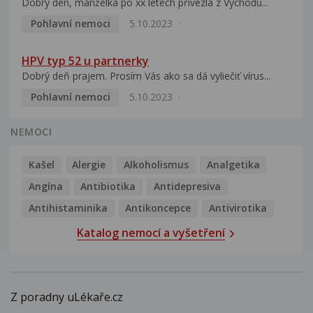
Dobrý den, manželka po xx letech přivezla z Východu...
Pohlavní nemoci
5.10.2023
HPV typ 52 u partnerky
Dobrý deň prajem. Prosím Vás ako sa dá vyliečiť vírus...
Pohlavní nemoci
5.10.2023
NEMOCI
Kašel
Alergie
Alkoholismus
Analgetika
Angína
Antibiotika
Antidepresiva
Antihistaminika
Antikoncepce
Antivirotika
Katalog nemocí a vyšetření
Z poradny uLékaře.cz