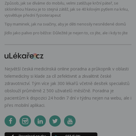
Způsob, jak se díváme do mobilu, velmi zatěžuje krční páteř, se
skloněnou hlavou je to stejná zátěž, jak se 40 kilovým pytlem na krku,
vysvětluje přední fyzioterapeut
Tipy maminek, jak na svačiny, aby je děti nenosily nesnědené domů
Jídlo jako palivo pro běžce: Důležité je nejen to, co jíte, ale i kdy to jíte
Největší česká medicínská online poradna a průkopník v oblasti
telemedicíny si klade za cíl zefektivnit a zkvalitnit české
zdravotnictví. Tým více jak 300 lékařů včetně desítek specialistů
obslouží průměrně 2 500 uživatelů měsíčně. Poradna je
pacientům k dispozici 24 hodin 7 dní v týdnu nejen na webu, ale i
přes mobilní aplikaci.