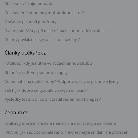
Stále se zvětšující bradavka
Co znamená nehomogenní struktura jater?
Občasné píchnutí pod žebry
Dyspepsie: Větry i při malé námaze, nepravidelná stolice
Zelený povlak na jazyku - co to může být?
Články uLékaře.cz
13 situací, kdy je nutné volat záchrannou službu
Stáhněte si: První pomoc do kapsy
Co pomáhá na oteklé nohy? Podpořte správné proudění lymfy
TEST: Jak dobře se vyznáte ve svých emocích?
Výsledky testu EQ: Co prozradil váš emoční kompas?
Žena-in.cz
Kvůli migréně jsem málem neměla ani děti, svěřuje se Helena
Pět tipů, jak začít dokonalé ráno. Nevynechejte snídani ani protažení