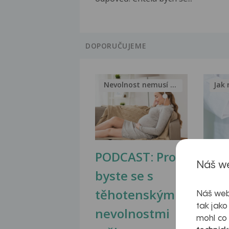
DOPORUČUJEME
Nevolnost nemusí být nutnou...
Jak 
PODCAST: Proč
Ztu
Náš we
byste se s
jate
těhotenskými
obr
Náš web
tak jako
nevolnostmi
mohl co