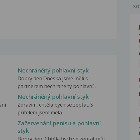
SO
Nechráněný pohlavní styk
y
Dobry den.Dneska jsme měli s
partnerem nechraneny pohlavní...
Nechráněný pohlavní styk
yni
Zdravím, chtěla bych se zeptat. S
přítelem jsem měla...
Začervenání penisu a pohlavní
styk
Dobrý den, Chtěla bych se zeptat můj