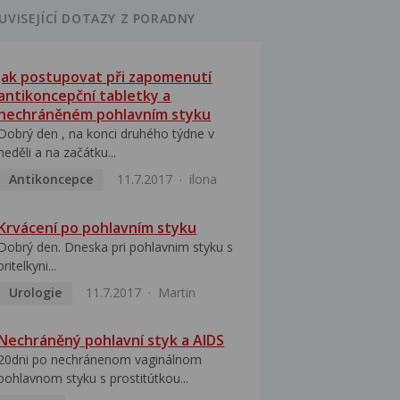
UVISEJÍCÍ DOTAZY Z PORADNY
Jak postupovat při zapomenutí
antikoncepční tabletky a
nechráněném pohlavním styku
Dobrý den , na konci druhého týdne v
neděli a na začátku...
Antikoncepce
11.7.2017
ilona
Krvácení po pohlavním styku
Dobrý den. Dneska pri pohlavnim styku s
pritelkyni...
Urologie
11.7.2017
Martin
Nechráněný pohlavní styk a AIDS
20dni po nechránenom vaginálnom
pohlavnom styku s prostitútkou...