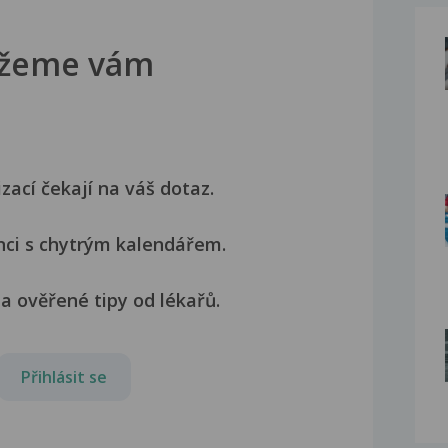
žeme vám
izací čekají na váš dotaz.
nci s chytrým kalendářem.
a ověřené tipy od lékařů.
Přihlásit se