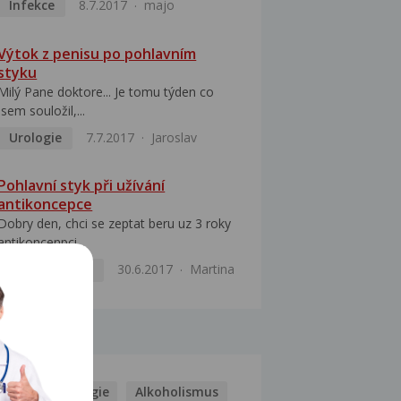
Infekce
8.7.2017
majo
Výtok z penisu po pohlavním
styku
Milý Pane doktore... Je tomu týden co
jsem souložil,...
Urologie
7.7.2017
Jaroslav
Pohlavní styk při užívání
antikoncepce
Dobry den, chci se zeptat beru uz 3 roky
antikoncenpci...
Antikoncepce
30.6.2017
Martina
MOCI
Kašel
Alergie
Alkoholismus