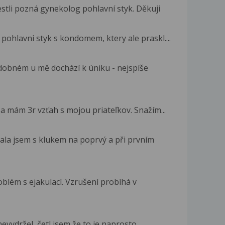
estli pozná gynekolog pohlavní styk. Děkuji
ohlavni styk s kondomem, ktery ale praskl....
odobném u mě dochází k úniku - nejspíše
a mám 3r vzťah s mojou priateľkov. Snažím...
ala jsem s klukem na poprvý a při prvním
blém s ejakulacì. Vzrušenì probìhá v
evydržel, četl jsem že to je naprosto