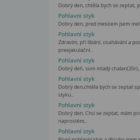
Dobrý den, chtěla bych se zeptat, j
Pohlavni styk
Dobry den, pred mesicem jsem mel p
Pohlavní styk
Zdravím, při líbání, osahávání a p
preejakulační...
Pohlavní styk
Dobrý deň, som mladý chalan(20r), 
Pohlavní styk
Dobrý den,chtěla bych se zeptat sp
styku...
Pohlavní styk
Dobrý den, Chci se zeptat, mám pro
naprostém...
Pohlavní styk
První pohlavní styk a dlouho jsem n