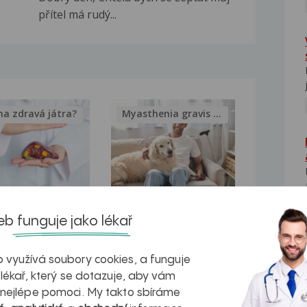
přítel má rudý...
na zdravá játra?
Myasthenia gravis – vše, co...
kovatění
Inovativní
b funguje jako lékař
r v datech a
léčba
NE
azech
myastenie –
 využívá soubory cookies, a funguje
 lékař, který se dotazuje, aby vám
naděje pro ty,
 nejlépe pomoci. My takto sbíráme