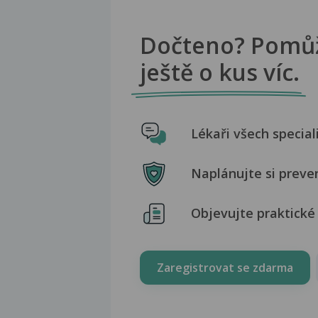
Dočteno? Pomů
ještě o kus víc.
Lékaři všech special
Naplánujte si preve
Objevujte praktické 
Zaregistrovat se zdarma