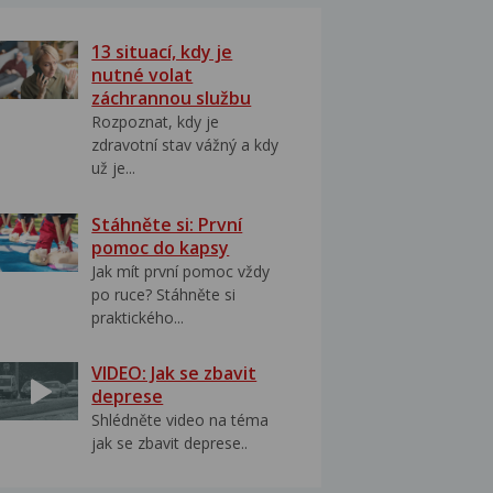
13 situací, kdy je
nutné volat
záchrannou službu
Rozpoznat, kdy je
zdravotní stav vážný a kdy
už je...
Stáhněte si: První
pomoc do kapsy
Jak mít první pomoc vždy
po ruce? Stáhněte si
praktického...
VIDEO: Jak se zbavit
deprese
Shlédněte video na téma
jak se zbavit deprese..