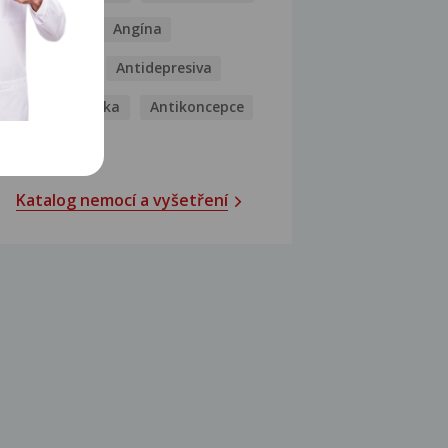
Analgetika
Angína
Antibiotika
Antidepresiva
Antihistaminika
Antikoncepce
Antivirotika
Katalog nemocí a vyšetření