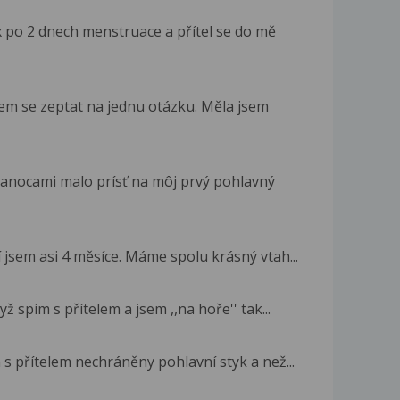
x po 2 dnech menstruace a přítel se do mě
sem se zeptat na jednu otázku. Měla jsem
anocami malo prísť na môj prvý pohlavný
í jsem asi 4 měsíce. Máme spolu krásný vtah...
 spím s přítelem a jsem ,,na hoře'' tak...
 s přítelem nechráněny pohlavní styk a než...