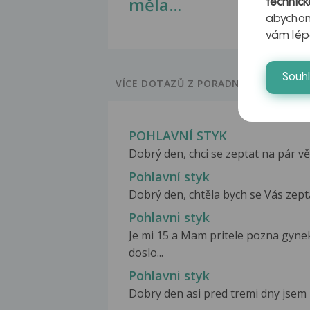
měla...
technick
abychom
vám lép
Souh
VÍCE DOTAZŮ Z PORADNY
POHLAVNÍ STYK
Dobrý den, chci se zeptat na pár v
Pohlavní styk
Dobrý den, chtěla bych se Vás zepta
Pohlavni styk
Je mi 15 a Mam pritele pozna gyn
doslo...
Pohlavni styk
Dobry den asi pred tremi dny jsem 