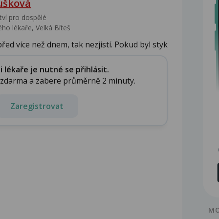
ušková
tví pro dospělé
ho lékaře, Velká Bíteš
řed více než dnem, tak nezjistí. Pokud byl styk
lékaře je nutné se přihlásit.
e zdarma a zabere průměrně 2 minuty.
Zaregistrovat
MO