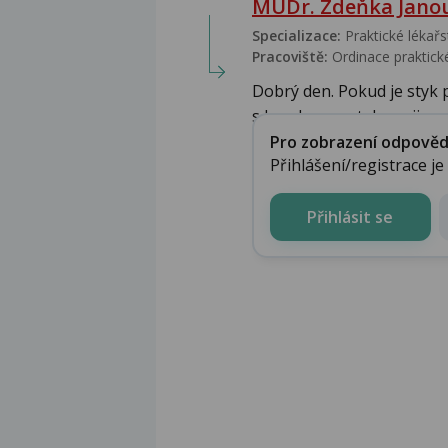
MUDr. Zdeňka Jano
Specializace:
Praktické lékařs
Pracoviště:
Ordinace praktické
Dobrý den. Pokud je styk p
s kondomem, tak nezji...
Pro zobrazení odpovědi 
Přihlášení/registrace j
Přihlásit se