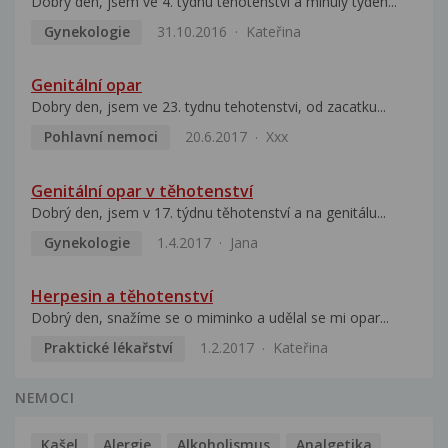
Dobrý den, jsem ve 4. týdnu těhotenství a minulý týden...
Gynekologie
31.10.2016
Kateřina
Genitální opar
Dobry den, jsem ve 23. tydnu tehotenstvi, od zacatku...
Pohlavní nemoci
20.6.2017
Xxx
Genitální opar v těhotenství
Dobrý den, jsem v 17. týdnu těhotenství a na genitálu...
Gynekologie
1.4.2017
Jana
Herpesin a těhotenství
Dobrý den, snažíme se o miminko a udělal se mi opar...
Praktické lékařství
1.2.2017
Kateřina
NEMOCI
Kašel
Alergie
Alkoholismus
Analgetika