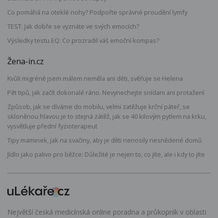
Co pomáhá na oteklé nohy? Podpořte správné proudění lymfy
TEST: Jak dobře se vyznáte ve svých emocích?
Výsledky testu EQ: Co prozradil váš emoční kompas?
Žena-in.cz
Kvůli migréně jsem málem neměla ani děti, svěřuje se Helena
Pět tipů, jak začít dokonalé ráno. Nevynechejte snídani ani protažení
Způsob, jak se díváme do mobilu, velmi zatěžuje krční páteř, se
skloněnou hlavou je to stejná zátěž, jak se 40 kilovým pytlem na krku,
vysvětluje přední fyzioterapeut
Tipy maminek, jak na svačiny, aby je děti nenosily nesnědené domů
Jídlo jako palivo pro běžce: Důležité je nejen to, co jíte, ale i kdy to jíte
Největší česká medicínská online poradna a průkopník v oblasti