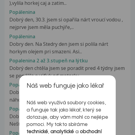
),vylila horkej caj a zatim...
Popálenina
Dobrý den, 30.3. jsem si opařila nárt vroucí vodou ,
nejprve jsem měla puchýře,...
Popálenina
Dobry den. Na Stedry den jsem si polila nárt
horkym olejem pri smazeni. Asi...
Popalenina 2 až 3.stupeň na lýtku
Dobrý den chtěla jsem se poradit pred 4 týdny jsem
se popálila o výfuk od motorky...
Popálenina 2.stupně
Náš web funguje jako lékař
Dobrý večer. 1.12 jsem na sebe nešťastnou
náhodou převrhla petilitrovy hrnec...
Náš web využívá soubory cookies,
Popálenina 3 stupně
a funguje tak jako lékař, který se
Dobrý den, chtěla jsem se zeptat na neteř.
dotazuje, aby vám mohl co nejlépe
Nešťastnou náhodou ji ošlehl plamen...
pomoci. My takto sbíráme
technické
,
analytické
a
obchodní
Popálenina a vyrážka