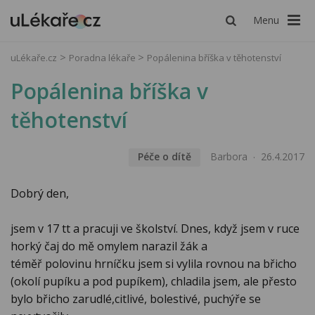
Menu
uLékaře.cz
Poradna lékaře
Popálenina bříška v těhotenství
Popálenina bříška v
těhotenství
Péče o dítě
Barbora
26.4.2017
Dobrý den,
jsem v 17 tt a pracuji ve školství. Dnes, když jsem v ruce
horký čaj do mě omylem narazil žák a
téměř polovinu hrníčku jsem si vylila rovnou na břicho
(okolí pupíku a pod pupíkem), chladila jsem, ale přesto
bylo břicho zarudlé,citlivé, bolestivé, puchýře se