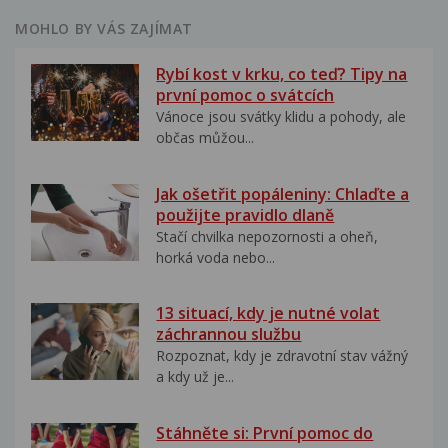
MOHLO BY VÁS ZAJÍMAT
Rybí kost v krku, co teď? Tipy na
první pomoc o svátcích
Vánoce jsou svátky klidu a pohody, ale
občas můžou...
Jak ošetřit popáleniny: Chlaďte a
použijte pravidlo dlaně
Stačí chvilka nepozornosti a oheň,
horká voda nebo...
13 situací, kdy je nutné volat
záchrannou službu
Rozpoznat, kdy je zdravotní stav vážný
a kdy už je...
Stáhněte si: První pomoc do