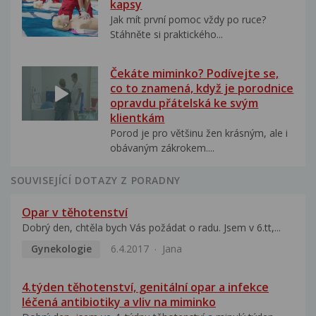
kapsy
Jak mít první pomoc vždy po ruce?
Stáhněte si praktického...
Čekáte miminko? Podívejte se,
co to znamená, když je porodnice
opravdu přátelská ke svým
klientkám
Porod je pro většinu žen krásným, ale i
obávaným zákrokem....
SOUVISEJÍCÍ DOTAZY Z PORADNY
Opar v těhotenství
Dobrý den, chtěla bych Vás požádat o radu. Jsem v 6.tt,...
Gynekologie
6.4.2017
Jana
4.týden těhotenství, genitální opar a infekce
léčená antibiotiky a vliv na miminko