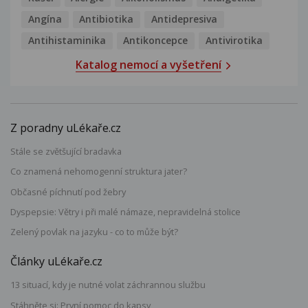
Angína
Antibiotika
Antidepresiva
Antihistaminika
Antikoncepce
Antivirotika
Katalog nemocí a vyšetření
Z poradny uLékaře.cz
Stále se zvětšující bradavka
Co znamená nehomogenní struktura jater?
Občasné píchnutí pod žebry
Dyspepsie: Větry i při malé námaze, nepravidelná stolice
Zelený povlak na jazyku - co to může být?
Články uLékaře.cz
13 situací, kdy je nutné volat záchrannou službu
Stáhněte si: První pomoc do kapsy