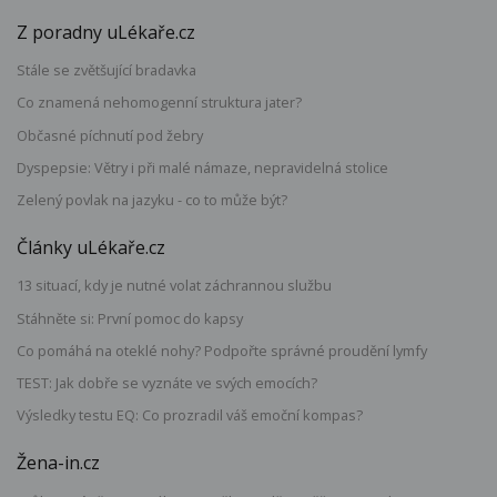
Z poradny uLékaře.cz
Stále se zvětšující bradavka
Co znamená nehomogenní struktura jater?
Občasné píchnutí pod žebry
Dyspepsie: Větry i při malé námaze, nepravidelná stolice
Zelený povlak na jazyku - co to může být?
Články uLékaře.cz
13 situací, kdy je nutné volat záchrannou službu
Stáhněte si: První pomoc do kapsy
Co pomáhá na oteklé nohy? Podpořte správné proudění lymfy
TEST: Jak dobře se vyznáte ve svých emocích?
Výsledky testu EQ: Co prozradil váš emoční kompas?
Žena-in.cz