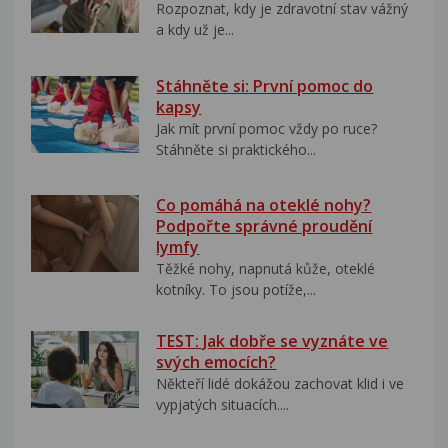
Rozpoznat, kdy je zdravotní stav vážný
a kdy už je...
Stáhněte si: První pomoc do
kapsy
Jak mít první pomoc vždy po ruce?
Stáhněte si praktického...
Co pomáhá na oteklé nohy?
Podpořte správné proudění
lymfy
Těžké nohy, napnutá kůže, oteklé
kotníky. To jsou potíže,...
TEST: Jak dobře se vyznáte ve
svých emocích?
Někteří lidé dokážou zachovat klid i ve
vypjatých situacích....