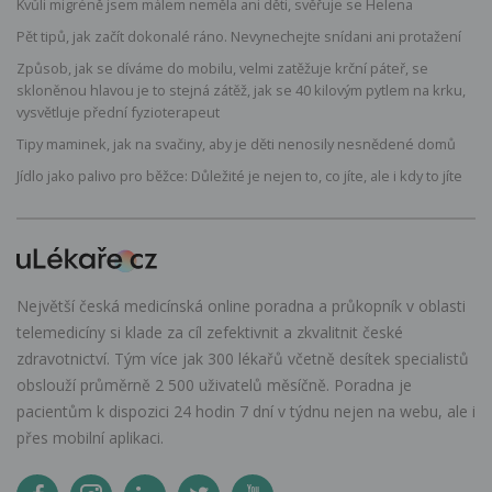
Kvůli migréně jsem málem neměla ani děti, svěřuje se Helena
Pět tipů, jak začít dokonalé ráno. Nevynechejte snídani ani protažení
Způsob, jak se díváme do mobilu, velmi zatěžuje krční páteř, se
skloněnou hlavou je to stejná zátěž, jak se 40 kilovým pytlem na krku,
vysvětluje přední fyzioterapeut
Tipy maminek, jak na svačiny, aby je děti nenosily nesnědené domů
Jídlo jako palivo pro běžce: Důležité je nejen to, co jíte, ale i kdy to jíte
Největší česká medicínská online poradna a průkopník v oblasti
telemedicíny si klade za cíl zefektivnit a zkvalitnit české
zdravotnictví. Tým více jak 300 lékařů včetně desítek specialistů
obslouží průměrně 2 500 uživatelů měsíčně. Poradna je
pacientům k dispozici 24 hodin 7 dní v týdnu nejen na webu, ale i
přes mobilní aplikaci.