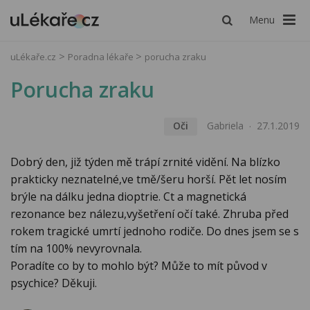
Menu
uLékaře.cz
Poradna lékaře
porucha zraku
Porucha zraku
Oči
Gabriela
27.1.2019
Dobrý den, již týden mě trápí zrnité vidění. Na blízko
prakticky neznatelné,ve tmě/šeru horší. Pět let nosím
brýle na dálku jedna dioptrie. Ct a magnetická
rezonance bez nálezu,vyšetření očí také. Zhruba před
rokem tragické umrtí jednoho rodiče. Do dnes jsem se s
tím na 100% nevyrovnala.
Poradíte co by to mohlo být? Může to mít původ v
psychice? Děkuji.