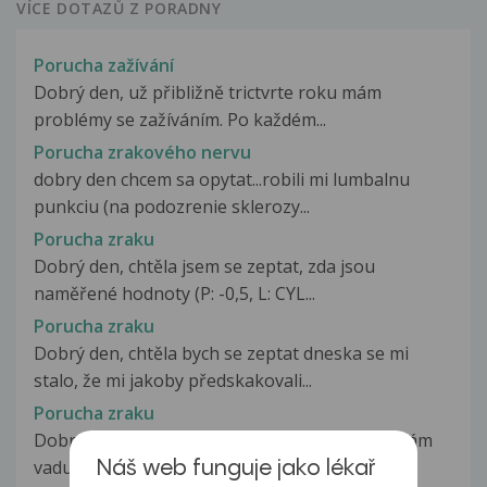
VÍCE DOTAZŮ Z PORADNY
Porucha zažívání
Dobrý den, už přibližně trictvrte roku mám
problémy se zažíváním. Po každém...
Porucha zrakového nervu
dobry den chcem sa opytat...robili mi lumbalnu
punkciu (na podozrenie sklerozy...
Porucha zraku
Dobrý den, chtěla jsem se zeptat, zda jsou
naměřené hodnoty (P: -0,5, L: CYL...
Porucha zraku
Dobrý den, chtěla bych se zeptat dneska se mi
stalo, že mi jakoby předskakovali...
Porucha zraku
Dobrý den, poraďte mi prosím. Od narození mám
vadu oka. Že slov lékaře si pamatuji,...
Náš web funguje jako lékař