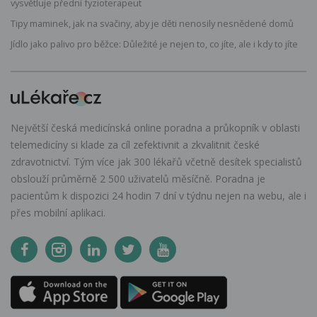
vysvětluje přední fyzioterapeut
Tipy maminek, jak na svačiny, aby je děti nenosily nesnědené domů
Jídlo jako palivo pro běžce: Důležité je nejen to, co jíte, ale i kdy to jíte
Největší česká medicínská online poradna a průkopník v oblasti
telemedicíny si klade za cíl zefektivnit a zkvalitnit české
zdravotnictví. Tým více jak 300 lékařů včetně desítek specialistů
obslouží průměrně 2 500 uživatelů měsíčně. Poradna je
pacientům k dispozici 24 hodin 7 dní v týdnu nejen na webu, ale i
přes mobilní aplikaci.