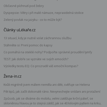
Občasné píchnutí pod žebry
Dyspepsie: Větry i při malé námaze, nepravidelná stolice
Zelený povlak na jazyku - co to může být?
Články uLékaře.cz
13 situací, kdy je nutné volat záchrannou službu
Stáhněte si: První pomoc do kapsy
Co pomáhá na oteklé nohy? Podpořte správné proudění lymfy
TEST: Jak dobře se vyznáte ve svých emocích?
Výsledky testu EQ: Co prozradil váš emoční kompas?
Žena-in.cz
Kvůli migréně jsem málem neměla ani děti, svěřuje se Helena
Pět tipů, jak začít dokonalé ráno. Nevynechejte snídani ani protažení
Způsob, jak se díváme do mobilu, velmi zatěžuje krční páteř, se
skloněnou hlavou je to stejná zátěž, jak se 40 kilovým pytlem na krku,