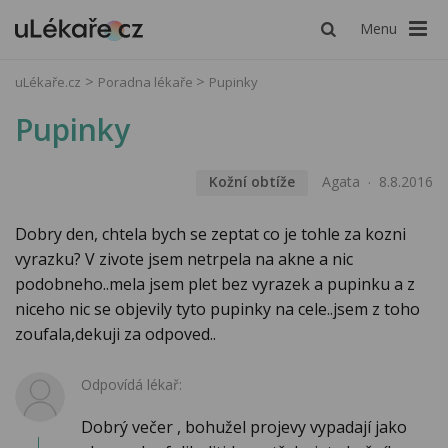
Menu
uLékaře.cz
Poradna lékaře
Pupinky
Pupinky
Kožní obtíže
Agata
8.8.2016
Dobry den, chtela bych se zeptat co je tohle za kozni
vyrazku? V zivote jsem netrpela na akne a nic
podobneho..mela jsem plet bez vyrazek a pupinku a z
niceho nic se objevily tyto pupinky na cele..jsem z toho
zoufala,dekuji za odpoved..
Odpovídá lékař:
Dobrý večer , bohužel projevy vypadají jako