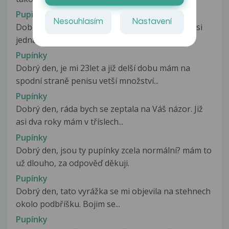
Pupinky
Nesouhlasím
Nastavení
Dobrý den přikládám fotku s prosbou o co se asi
jedna dekuju za odpoved.
Pupínky
Dobrý den, je mi 23let a již delší dobu mám na
spodní straně penisu vetší množství...
Pupínky
Dobrý den, ráda bych se zeptala na Váš názor. Již
asi dva roky mám v tříslech...
Pupínky
Dobrý den, jsou ty pupínky zcela normální? mám to
už dlouho, za odpověď děkuji.
Pupínky
Dobrý den, tato vyrážka se mi objevila na stehnech
okolo podbříšku. Bojim se...
Pupínky