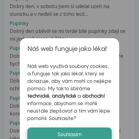
Dobry den, v sobotu jsem si udelal uzeh na
slunicku a v nedeli se z toho lecil....
Pupínky
Dobrý den oběvili se mi tvrdé bíle pupínky zdají se
mi jiné než mazové žlázy...
Pupinky
Náš web funguje jako lékař
Dobrý den, chtěl jsem se zeptat jestli je možný že
bych měl pohlavní nemoc objevili...
Náš web využívá soubory cookies,
Pupínky
a funguje tak jako lékař, který se
Dobrý den chtěl jsem se zeptat.objevily se mi v
dotazuje, aby vám mohl co nejlépe
ochlupeni pupinky které maji...
pomoci. My takto sbíráme
technické
,
analytické
a
obchodní
Pupínky
informace, abychom se mohli
Dobrý den, dělají se mi tyto pupínky které se
neustále zlepšovat a tím vám lépe
koncentrují na jednom místě (paže...
pomohli. Souhlasíte?
Pupínky
Dobrý den, mám dotaz, už druhý týden mě trápí
Souhlasím
takový pupínek na pohlavní orgánu....