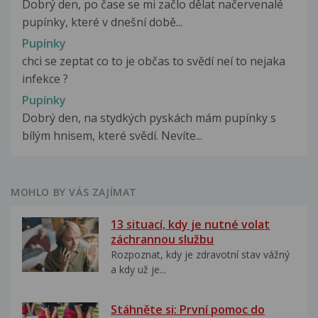
Dobrý den, po čase se mi začlo dělat načervenalé
pupínky, které v dnešní době...
Pupínky
chci se zeptat co to je občas to svědí neí to nejaka
infekce ?
Pupínky
Dobrý den, na stydkých pyskách mám pupínky s
bílým hnisem, které svědí. Nevíte...
MOHLO BY VÁS ZAJÍMAT
13 situací, kdy je nutné volat
záchrannou službu
Rozpoznat, kdy je zdravotní stav vážný
a kdy už je...
Stáhněte si: První pomoc do