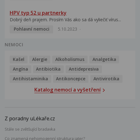
HPV typ 52 u partnerky
Dobrý deň prajem. Prosím Vás ako sa dá vyliečiť vírus...
Pohlavní nemoci
5.10.2023
NEMOCI
Kašel
Alergie
Alkoholismus
Analgetika
Angína
Antibiotika
Antidepresiva
Antihistaminika
Antikoncepce
Antivirotika
Katalog nemocí a vyšetření
Z poradny uLékaře.cz
Stále se zvětšující bradavka
Co znamená nehomogenní struktura jater?