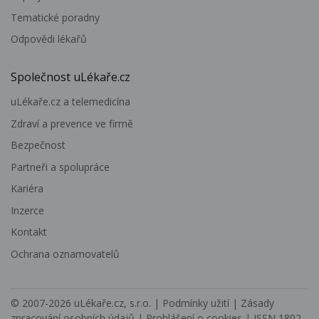
Tematické poradny
Odpovědi lékařů
Společnost uLékaře.cz
uLékaře.cz a telemedicína
Zdraví a prevence ve firmě
Bezpečnost
Partneři a spolupráce
Kariéra
Inzerce
Kontakt
Ochrana oznamovatelů
© 2007-2026
uLékaře.cz, s.r.o.
|
Podmínky užití
|
Zásady
zpracování osobních údajů
|
Prohlášení o cookies
| ISSN 1802-