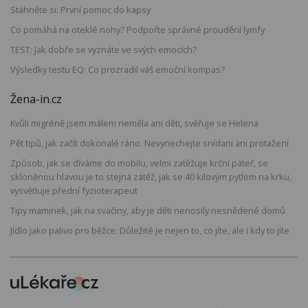
Stáhněte si: První pomoc do kapsy
Co pomáhá na oteklé nohy? Podpořte správné proudění lymfy
TEST: Jak dobře se vyznáte ve svých emocích?
Výsledky testu EQ: Co prozradil váš emoční kompas?
Žena-in.cz
Kvůli migréně jsem málem neměla ani děti, svěřuje se Helena
Pět tipů, jak začít dokonalé ráno. Nevynechejte snídani ani protažení
Způsob, jak se díváme do mobilu, velmi zatěžuje krční páteř, se
skloněnou hlavou je to stejná zátěž, jak se 40 kilovým pytlem na krku,
vysvětluje přední fyzioterapeut
Tipy maminek, jak na svačiny, aby je děti nenosily nesnědené domů
Jídlo jako palivo pro běžce: Důležité je nejen to, co jíte, ale i kdy to jíte