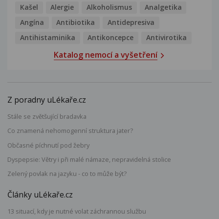
Kašel
Alergie
Alkoholismus
Analgetika
Angína
Antibiotika
Antidepresiva
Antihistaminika
Antikoncepce
Antivirotika
Katalog nemocí a vyšetření
Z poradny uLékaře.cz
Stále se zvětšující bradavka
Co znamená nehomogenní struktura jater?
Občasné píchnutí pod žebry
Dyspepsie: Větry i při malé námaze, nepravidelná stolice
Zelený povlak na jazyku - co to může být?
Články uLékaře.cz
13 situací, kdy je nutné volat záchrannou službu