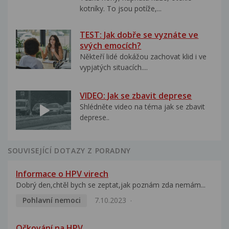
kotníky. To jsou potíže,...
TEST: Jak dobře se vyznáte ve
svých emocích?
Někteří lidé dokážou zachovat klid i ve
vypjatých situacích....
VIDEO: Jak se zbavit deprese
Shlédněte video na téma jak se zbavit
deprese..
SOUVISEJÍCÍ DOTAZY Z PORADNY
Informace o HPV virech
Dobrý den,chtěl bych se zeptat,jak poznám zda nemám...
Pohlavní nemoci
7.10.2023
Očkování na HPV