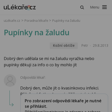
Menu
uLékaře.cz
Poradna lékaře
Pupínky na žaludu
Pupínky na žaludu
Kožní obtíže
Petr
29.8.2013
Dobrý den udělala se mi na žaludu vyražka nebo
pupínky děkuji za info o co by mohlo jít
Odpovídá lékař:
Dobrý den, může jít o kvasinkovou infekci.
Přiložená fotka ale není příliš ostrá, takže...
Pro zobrazení odpovědi lékaře je nutné
se přihlásit.
Přihlášení/registrace je zdarma a zabere