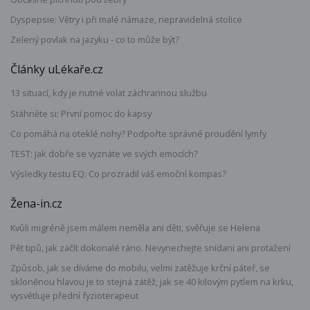
Dyspepsie: Větry i při malé námaze, nepravidelná stolice
Zelený povlak na jazyku - co to může být?
Články uLékaře.cz
13 situací, kdy je nutné volat záchrannou službu
Stáhněte si: První pomoc do kapsy
Co pomáhá na oteklé nohy? Podpořte správné proudění lymfy
TEST: Jak dobře se vyznáte ve svých emocích?
Výsledky testu EQ: Co prozradil váš emoční kompas?
Žena-in.cz
Kvůli migréně jsem málem neměla ani děti, svěřuje se Helena
Pět tipů, jak začít dokonalé ráno. Nevynechejte snídani ani protažení
Způsob, jak se díváme do mobilu, velmi zatěžuje krční páteř, se
skloněnou hlavou je to stejná zátěž, jak se 40 kilovým pytlem na krku,
vysvětluje přední fyzioterapeut