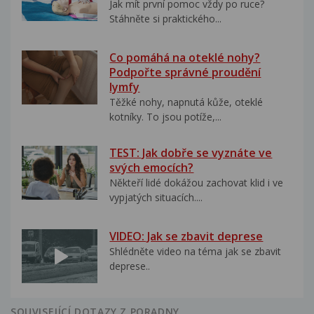
Jak mít první pomoc vždy po ruce?
Stáhněte si praktického...
Co pomáhá na oteklé nohy?
Podpořte správné proudění
lymfy
Těžké nohy, napnutá kůže, oteklé
kotníky. To jsou potíže,...
TEST: Jak dobře se vyznáte ve
svých emocích?
Někteří lidé dokážou zachovat klid i ve
vypjatých situacích....
VIDEO: Jak se zbavit deprese
Shlédněte video na téma jak se zbavit
deprese..
SOUVISEJÍCÍ DOTAZY Z PORADNY