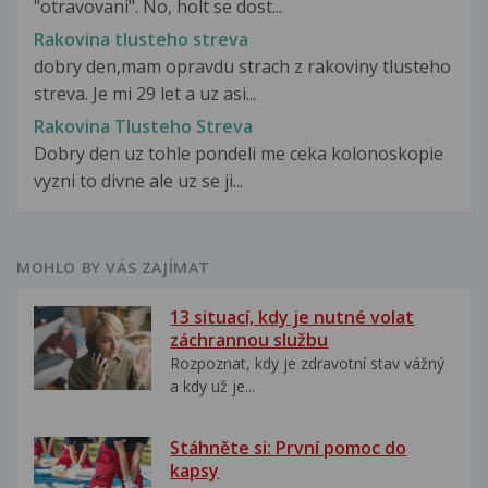
"otravovani". No, holt se dost...
Rakovina tlusteho streva
dobry den,mam opravdu strach z rakoviny tlusteho
streva. Je mi 29 let a uz asi...
Rakovina Tlusteho Streva
Dobry den uz tohle pondeli me ceka kolonoskopie
vyzni to divne ale uz se ji...
MOHLO BY VÁS ZAJÍMAT
13 situací, kdy je nutné volat
záchrannou službu
Rozpoznat, kdy je zdravotní stav vážný
a kdy už je...
Stáhněte si: První pomoc do
kapsy