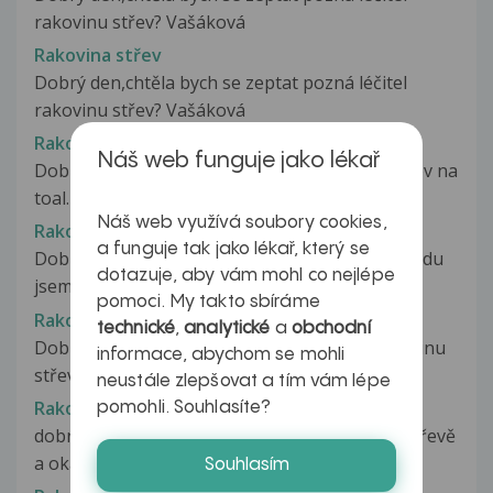
rakovinu střev? Vašáková
Rakovina střev
Dobrý den,chtěla bych se zeptat pozná léčitel
rakovinu střev? Vašáková
Rakovina střev
Náš web funguje jako lékař
Dobrý den,mám takový dotaz objevila se mi krev na
toal.papíře a před měsímec...
Náš web využívá soubory cookies,
Rakovina střev
a funguje tak jako lékař, který se
Dobrý den,ráda bych požádala o radu. V listopadu
dotazuje, aby vám mohl co nejlépe
jsem ležela v nemocnici(velké...
pomoci. My takto sbíráme
Rakovina střeva
technické
,
analytické
a
obchodní
Dobrý den, může být možné, abych měla rakovinu
informace, abychom se mohli
střeva, když poslední dobou trpím...
neustále zlepšovat a tím vám lépe
Rakovina střeva
pomohli. Souhlasíte?
dobrý den, dnes mamince zjistili karcinom ve střevě
a okamžité onkologické vyšetření...
Souhlasím