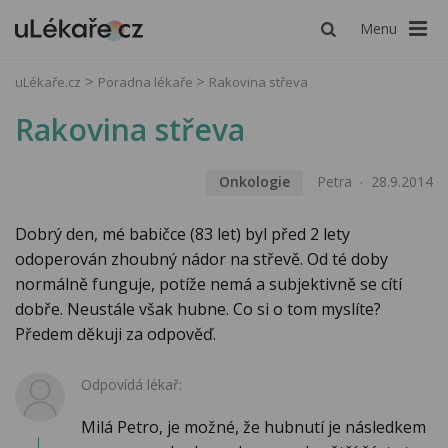
Menu
uLékaře.cz
Poradna lékaře
Rakovina střeva
Rakovina střeva
Onkologie
Petra
28.9.2014
Dobrý den, mé babičce (83 let) byl před 2 lety
odoperován zhoubný nádor na střevě. Od té doby
normálně funguje, potíže nemá a subjektivně se cítí
dobře. Neustále však hubne. Co si o tom myslíte?
Předem děkuji za odpověď.
Odpovídá lékař:
Milá Petro, je možné, že hubnutí je následkem