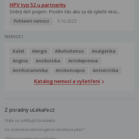
HPV typ 52 u partnerky
Dobrý deň prajem. Prosím Vás ako sa dá vyliečiť vírus...
Pohlavní nemoci
5.10.2023
NEMOCI
Kašel
Alergie
Alkoholismus
Analgetika
Angína
Antibiotika
Antidepresiva
Antihistaminika
Antikoncepce
Antivirotika
Katalog nemocí a vyšetření
Z poradny uLékaře.cz
Stále se zvětšující bradavka
Co znamená nehomogenní struktura jater?
Občasné píchnutí pod žebry