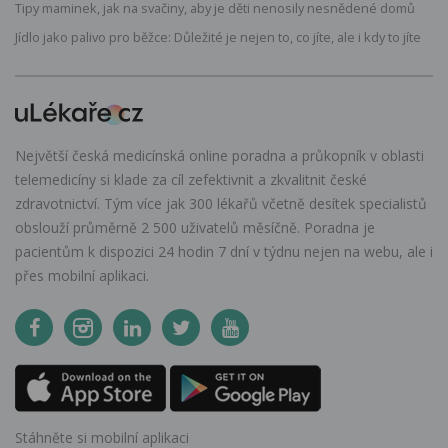
Tipy maminek, jak na svačiny, aby je děti nenosily nesnědené domů
Jídlo jako palivo pro běžce: Důležité je nejen to, co jíte, ale i kdy to jíte
Největší česká medicínská online poradna a průkopník v oblasti
telemedicíny si klade za cíl zefektivnit a zkvalitnit české
zdravotnictví. Tým více jak 300 lékařů včetně desítek specialistů
obslouží průměrně 2 500 uživatelů měsíčně. Poradna je
pacientům k dispozici 24 hodin 7 dní v týdnu nejen na webu, ale i
přes mobilní aplikaci.
Stáhněte si mobilní aplikaci