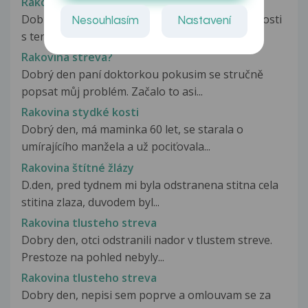
Rakovina střeva s metastázami
Dobrý den. Chtěla bych vědět, jaké jsou zkušenosti
Nesouhlasím
Nastavení
s termochemoterapií při léčbě...
Rakovina střeva?
Dobrý den paní doktorkou pokusim se stručně
popsat můj problém. Začalo to asi...
Rakovina stydké kosti
Dobrý den, má maminka 60 let, se starala o
umírajícího manžela a už pociťovala...
Rakovina štítné žlázy
D.den, pred tydnem mi byla odstranena stitna cela
stitina zlaza, duvodem byl...
Rakovina tlusteho streva
Dobry den, otci odstranili nador v tlustem streve.
Prestoze na pohled nebyly...
Rakovina tlusteho streva
Dobry den, nepisi sem poprve a omlouvam se za