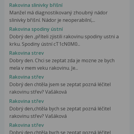
Rakovina slinivky břišní
Manžel má diagnostikovaný zhoubný nádor
slinivky břišní. Nádor je neoperabilní,...
Rakovina spodiny ústní
Dobrý den ,příteli zjistili rakovinu spodiny ustni a
krku. Spodiny ústní cT1cN0M0...
Rakovina strev
Dobry den. Chci se zeptat zda je mozne ze bych
mela v mem veku rakovinu. Je...
Rakovina střev
Dobrý den chtěla jsem se zeptat pozná léčitel
rakovinu střev? Vašáková
Rakovina střev
Dobrý den,chtěla bych se zeptat pozná léčitel
rakovinu střev? Vašáková
Rakovina střev
Dobrý den,chtěla bych se zeptat pozná léčitel