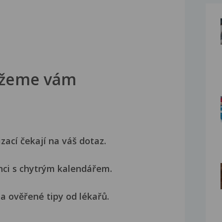
žeme vám
izací čekají na váš dotaz.
nci s chytrým kalendářem.
a ověřené tipy od lékařů.