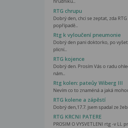
hrudníku...
RTG chrupu
Dobrý den, chci se zeptat, zda RTG
popřípadě...
Rtg k vyloučení pneumonie
Dobrý den pani doktorko, po vyše
plicní...
RTG kojence
Dobrý den. Prosím Vás o radu ohle
nám...
Rtg kolen: pateůy Wiberg III
Nevím co to znaméná a jaká mohou b
RTG kolene a zápěstí
Dobrý den,17.7. jsem spadal ze žebř
RTG KRCNI PATERE
PROSIM O VYSVETLENI rtg -v LL pr