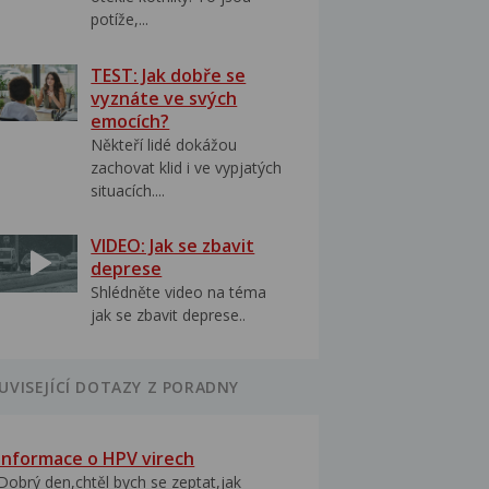
potíže,...
TEST: Jak dobře se
vyznáte ve svých
emocích?
Někteří lidé dokážou
zachovat klid i ve vypjatých
situacích....
VIDEO: Jak se zbavit
deprese
Shlédněte video na téma
jak se zbavit deprese..
UVISEJÍCÍ DOTAZY Z PORADNY
Informace o HPV virech
Dobrý den,chtěl bych se zeptat,jak