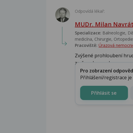
Odpovídá lékař:
MUDr. Milan Navrát
Specializace:
Balneologie, Dět
medicína, Chirurgie, Ortopedie,
Pracoviště:
Úrazová nemocni
Zvýšené prohloubení hrud
změny chrupavky v po...
Pro zobrazení odpovědi 
Přihlášení/registrace j
Přihlásit se