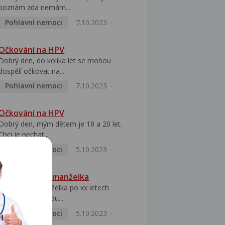
poznám zda nemám...
Pohlavní nemoci
7.10.2023
Očkování na HPV
Dobrý den, do kolika let se mohou
dospělí očkovat na...
Pohlavní nemoci
7.10.2023
Očkování na HPV
Dobrý den, mým dětem je 18 a 20 let.
Chci je nechat...
Pohlavní nemoci
5.10.2023
HPV pozitivní manželka
Dobrý den, manželka po xx letech
přivezla z Východu...
Pohlavní nemoci
5.10.2023