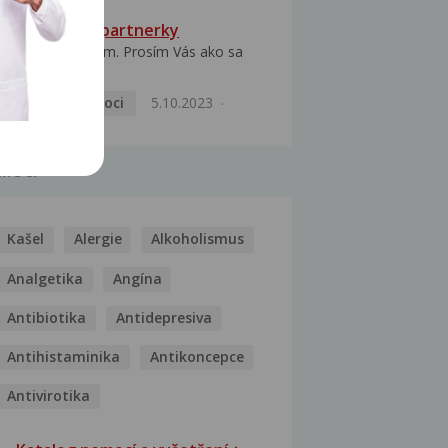
HPV typ 52 u partnerky
Dobrý deň prajem. Prosím Vás ako sa
dá vyliečiť vírus...
Pohlavní nemoci
5.10.2023
MOCI
Kašel
Alergie
Alkoholismus
Analgetika
Angína
Antibiotika
Antidepresiva
Antihistaminika
Antikoncepce
Antivirotika