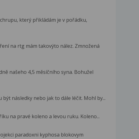
 chrupu, který přikládám je v pořádku,
tření na rtg mám takovýto nález. Zmnožená
dně našeho 4,5 měsíčního syna. Bohužel
ýt následky nebo jak to dále léčit. Mohl by...
íku na pravé koleno a levou ruku. Koleno...
ojekci paradoxni kyphosa blokovym