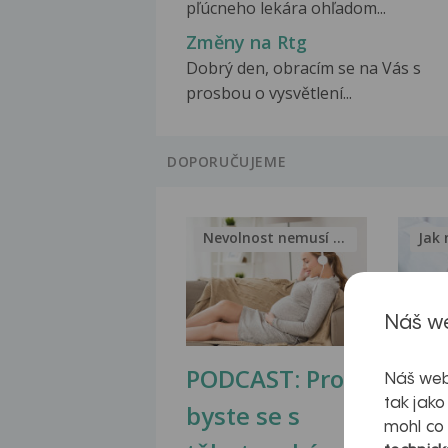
pľúcneho lekára ohľadom...
Změny na Rtg
Dobrý den, obracím se na Vás s
prosbou o vysvětlení...
DOPORUČUJEME
Nevolnost nemusí být nutnou...
Jak 
Náš we
PODCAST: Proč
Ztu
Náš web
tak jako
byste se s
jate
mohl co