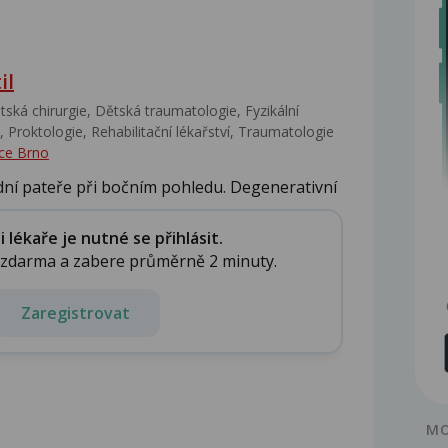
il
ská chirurgie, Dětská traumatologie, Fyzikální
 Proktologie, Rehabilitační lékařství‎, Traumatologie
ce Brno
ní pateře při bočním pohledu. Degenerativní
lékaře je nutné se přihlásit.
e zdarma a zabere průměrně 2 minuty.
Zaregistrovat
MO