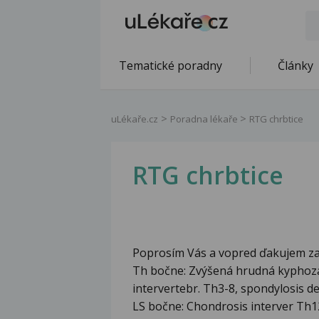
Tematické poradny
Články
uLékaře.cz
Poradna lékaře
RTG chrbtice
RTG chrbtice
Poprosím Vás a vopred ďakujem za 
Th bočne: Zvýšená hrudná kyphoza
intervertebr. Th3-8, spondylosis def
LS bočne: Chondrosis interver Th1