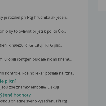
ý je rozdiel pri Rtg hrudníka ak jeden...
o by to ovlivnit přijetí k policii ČR?...
ní k nálezu RTG? Cituji: RTG plic...
 urobili rontgen pluc ale nic mi knemu...
í kontrole, kde ho lékař poslala na rzná...
e plicní
jsou zde známky embolie? Děkuji
zvýšené hodnoty
sbou ohledně svého vyšetření. Při rtg