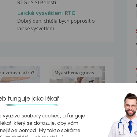
RTG LS,SI.Bolesti...
Laické vysvětlení RTG
Dobrý den, chtěla bych poprosit o
laické vysvětlení...
na zdravá játra?
Myasthenia gravis – vše, co...
b funguje jako lékař
kovatění
Inovativní
 využívá soubory cookies, a funguje
 lékař, který se dotazuje, aby vám
r v datech a
léčba
 nejlépe pomoci. My takto sbíráme