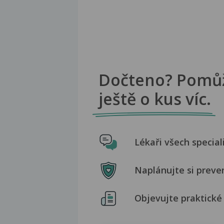
Dočteno? Pomů
ještě o kus víc.
Lékaři všech special
Naplánujte si preve
Objevujte praktické 