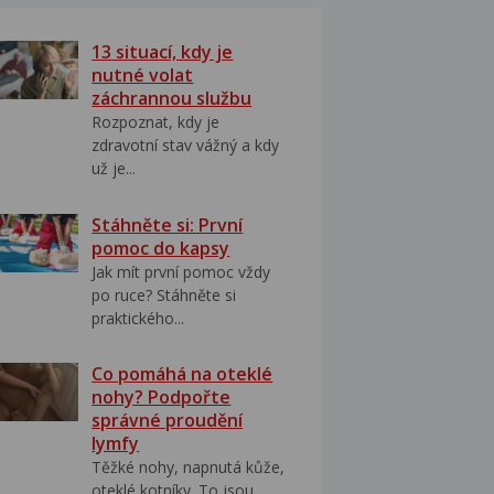
13 situací, kdy je
nutné volat
záchrannou službu
Rozpoznat, kdy je
zdravotní stav vážný a kdy
už je...
Stáhněte si: První
pomoc do kapsy
Jak mít první pomoc vždy
po ruce? Stáhněte si
praktického...
Co pomáhá na oteklé
nohy? Podpořte
správné proudění
lymfy
Těžké nohy, napnutá kůže,
oteklé kotníky. To jsou