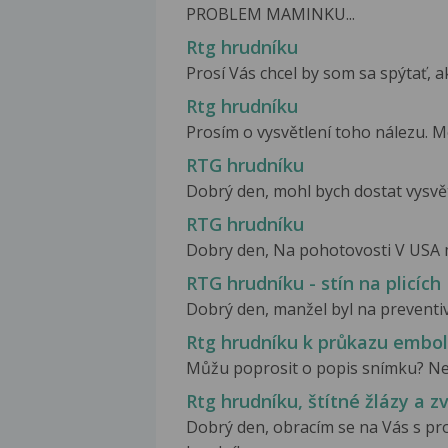
PROBLEM MAMINKU...
Rtg hrudníku
Prosí Vás chcel by som sa spýtať, ak
Rtg hrudníku
Prosím o vysvětlení toho nálezu. Mohl
RTG hrudníku
Dobrý den, mohl bych dostat vysvětle
RTG hrudníku
Dobry den, Na pohotovosti V USA mi
RTG hrudníku - stín na plicích
Dobrý den, manžel byl na preventivn
Rtg hrudníku k průkazu emboli
Můžu poprosit o popis snímku? Ne
Rtg hrudníku, štítné žlázy a 
Dobrý den, obracím se na Vás s pro