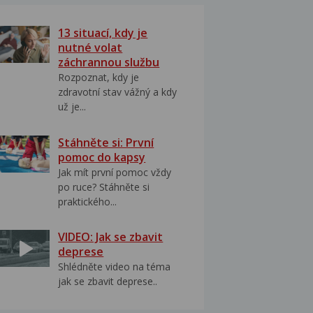
13 situací, kdy je
nutné volat
záchrannou službu
Rozpoznat, kdy je
zdravotní stav vážný a kdy
už je...
Stáhněte si: První
pomoc do kapsy
Jak mít první pomoc vždy
po ruce? Stáhněte si
praktického...
VIDEO: Jak se zbavit
deprese
Shlédněte video na téma
jak se zbavit deprese..