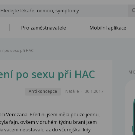
Pro zaměstnavatele
Mobilní aplikace
ení po sexu při HAC
ení po sexu při HAC
MO
Antikoncepce
Natálie
30.1.2017
ci Verezana. Před ni jsem měla pouze jednu,
byla fajn, ovšem v druhém týdnu braní jsem
o krvácení neustávalo az do včerejška, kdy