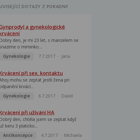
UVISEJÍCÍ DOTAZY Z PORADNY
Gynprodyl a gynekologické
krvácení
Dobry den, je mi 23 let, s manzelem se
snazime o miminko....
Gynekologie
7.7.2017
Jana
Krvácení při sex. kontaktu
Ahoj mohu se zeptat jestli žena pri
odpanění krvácí...
Gynekologie
6.7.2017
David
Krvácení při užívání HA
Dobrý den, chtěla jsem se zeptat když
už beru 3 platicko...
Antikoncepce
4.7.2017
Michaela