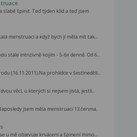
struace
slabě špinit. Teď týden klid a teď jsem
a menstruaci a když bych jí měla mít tak...
 stále intnzivně kojím - 5-6x denně. Od 6...
u (16.11.2011).Na prohlídce v šestinedělí...
u věcí, u kterých si nejsem jistá, jestli...
aposledy jsem měla menstruaci 13.června.
us
se u mě objevuje krvácení a špinení mimo...