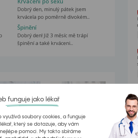
Krvácení po sexu
Dobrý den, minulý pátek jsem
krvácela po poměrně divokém...
Špinění
o
Dobrý den! Již 3 měsíc mě trápí
špinění a také krváceni...
na zdravá játra?
Myasthenia gravis – vše, co...
NE
b funguje jako lékař
 využívá soubory cookies, a funguje
 lékař, který se dotazuje, aby vám
kovatění
Inovativní
 nejlépe pomoci. My takto sbíráme