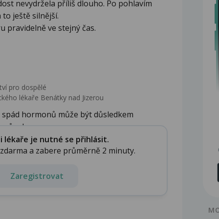
dost nevydržela příliš dlouho. Po pohlavím
o ještě silnější.
u pravidelně ve stejný čas.
tví pro dospělé
kého lékaře Benátky nad Jizerou
o spád hormonů může být důsledkem
působe...
lékaře je nutné se přihlásit.
e zdarma a zabere průměrně 2 minuty.
Zaregistrovat
MO