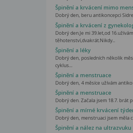
Špinění a krvácení mimo mens
Dobrý den, beru antikoncepci Sidret
Špinění a krvácení z gynekolo
Dobrý den.Je mi 39.let,od 16.užívám
těhotenství,dvakrát.Nikdy...
Špinění a léky
Dobrý den, posledních několik mě
cyklus....
Špinění a menstruace
Dobrý den, 4 měsíce užívám antikonc
Špinění a menstruace
Dobrý den. Začala jsem 18.7. brát p
Špinění a mírné krvácení týd
Dobrý den, menstruaci jsem měla ce
Špinění a nález na ultrazvuku