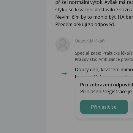
přišel normální výtok. Avšak má ra
styku se krvácení dostavilo znovu a t
Nevím, čím by to mohlo být. HA ber
Předem děkuji za odpověď.
Odpovídá lékař:
Specializace:
Praktické lékařs
Pracoviště:
Ambulance praktic
Dobrý den, krvácení mim
hormonální nerovnováhy z
Pro zobrazení odpovědi 
Přihlášení/registrace j
Přihlásit se