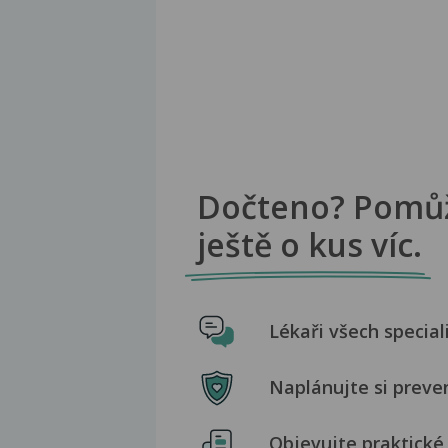
Dočteno? Pomů
ještě o kus víc.
Lékaři všech special
Naplánujte si preve
Objevujte praktické 