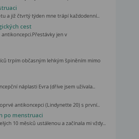
truaci
u a již čtvrtý týden mne trápí každodenní...
gických cest
 antikoncepci.Přestávky jen v
síců trpím občasným lehkým špiněním mimo
epční náplasti Evra (dříve jsem užívala...
oprvé antikoncepci (Lindynette 20) s první...
en po menstruaci
lých 10 měsíců ustálenou a začínala mi vždy...