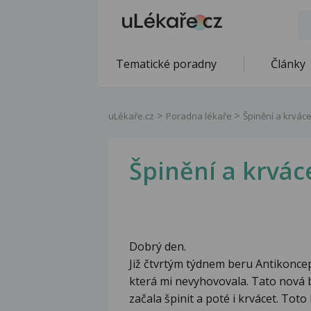
Tematické poradny
Články
uLékaře.cz
Poradna lékaře
Špinění a krvác
Špinění a krvác
Dobrý den.
Již čtvrtým týdnem beru Antikoncep
která mi nevyhovovala. Tato nová 
začala špinit a poté i krvácet. Tot