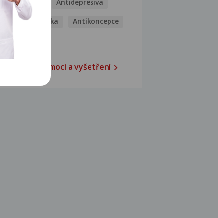
Antibiotika
Antidepresiva
Antihistaminika
Antikoncepce
Antivirotika
Katalog nemocí a vyšetření