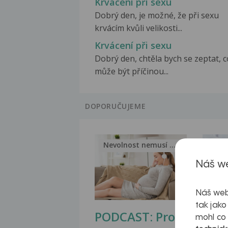
Krvácení při sexu
Dobrý den, je možné, že při sexu
krvácím kvůli velikosti...
Krvácení při sexu
Dobrý den, chtěla bych se zeptat, c
může být příčinou...
DOPORUČUJEME
Nevolnost nemusí být nutnou...
Jak 
Náš we
Náš web
tak jako
PODCAST: Proč
Ztu
mohl co