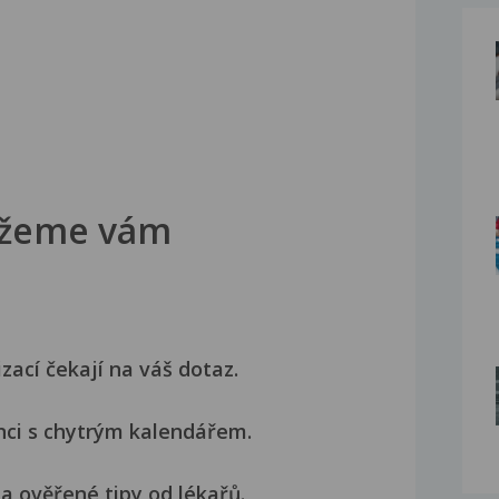
žeme vám
izací čekají na váš dotaz.
nci s chytrým kalendářem.
a ověřené tipy od lékařů.