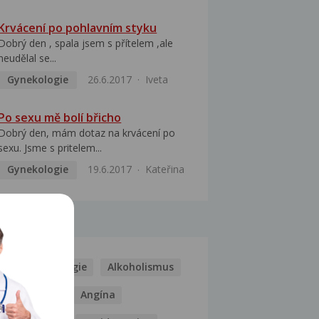
Krvácení po pohlavním styku
Dobrý den , spala jsem s přítelem ,ale
neudělal se...
Gynekologie
26.6.2017
Iveta
Po sexu mě bolí břicho
Dobrý den, mám dotaz na krvácení po
sexu. Jsme s pritelem...
Gynekologie
19.6.2017
Kateřina
MOCI
Kašel
Alergie
Alkoholismus
Analgetika
Angína