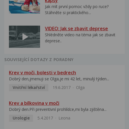
kapsy
Jak mít první pomoc vždy po ruce?
Stáhněte si praktického...
VIDEO: Jak se zbavit deprese
Shlédněte video na téma jak se zbavit
deprese..
SOUVISEJÍCÍ DOTAZY Z PORADNY
Krev v moči, bolesti v bedrech
Dobrý den,jmenuji se Olga,je mi 42 let, minulý týden...
Vnitřní lékařství
19.6.2017
Olga
Krev a bílkovina v moči
Dobrý den.Při preventivní prohlídce,mi byla zjištěna...
Urologie
5.4.2017
Leona