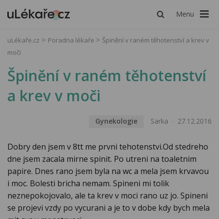
Menu
uLékaře.cz
Poradna lékaře
Špinění v raném těhotenství a krev v
moči
Špinění v raném těhotenství
a krev v moči
Gynekologie
Sarka
27.12.2016
Dobry den jsem v 8tt me prvni tehotenstvi.Od stedreho
dne jsem zacala mirne spinit. Po utreni na toaletnim
papire. Dnes rano jsem byla na wc a mela jsem krvavou
i moc. Bolesti bricha nemam. Spineni mi tolik
neznepokojovalo, ale ta krev v moci rano uz jo. Spineni
se projevi vzdy po vycurani a je to v dobe kdy bych mela