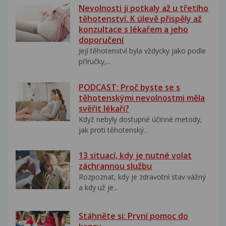
Nevolnosti ji potkaly až u třetího
těhotenství. K úlevě přispěly až
konzultace s lékařem a jeho
doporučení
Její těhotenství byla vždycky jako podle
příručky,...
PODCAST: Proč byste se s
těhotenskými nevolnostmi měla
svěřit lékaři?
Když nebyly dostupné účinné metody,
jak proti těhotenský...
13 situací, kdy je nutné volat
záchrannou službu
Rozpoznat, kdy je zdravotní stav vážný
a kdy už je...
Stáhněte si: První pomoc do