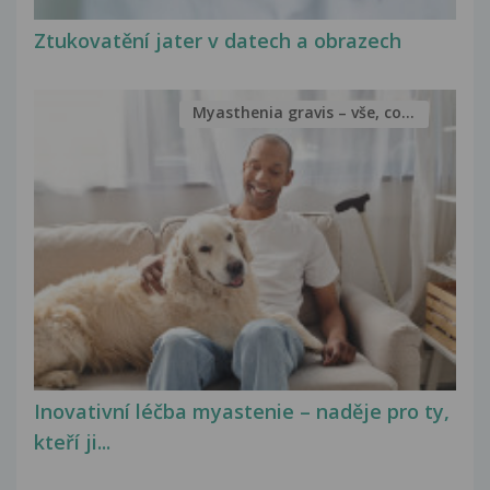
Ztukovatění jater v datech a obrazech
Myasthenia gravis – vše, co...
Inovativní léčba myastenie – naděje pro ty,
kteří ji...