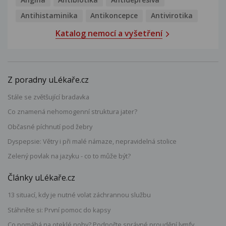
Antihistaminika
Antikoncepce
Antivirotika
Katalog nemocí a vyšetření
Z poradny uLékaře.cz
Stále se zvětšující bradavka
Co znamená nehomogenní struktura jater?
Občasné píchnutí pod žebry
Dyspepsie: Větry i při malé námaze, nepravidelná stolice
Zelený povlak na jazyku - co to může být?
Články uLékaře.cz
13 situací, kdy je nutné volat záchrannou službu
Stáhněte si: První pomoc do kapsy
Co pomáhá na oteklé nohy? Podpořte správné proudění lymfy