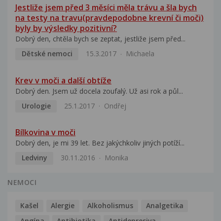
Jestliže jsem před 3 měsíci měla trávu a šla bych
na testy na travu(pravdepodobne krevní či moči)
byly by výsledky pozitivní?
Dobrý den, chtěla bych se zeptat, jestliže jsem před...
Dětské nemoci
15.3.2017
Michaela
Krev v moči a další obtíže
Dobrý den. Jsem už docela zoufalý. Už asi rok a půl...
Urologie
25.1.2017
Ondřej
Bílkovina v moči
Dobrý den, je mi 39 let. Bez jakýchkoliv jiných potíží...
Ledviny
30.11.2016
Monika
NEMOCI
Kašel
Alergie
Alkoholismus
Analgetika
Angína
Antibiotika
Antidepresiva