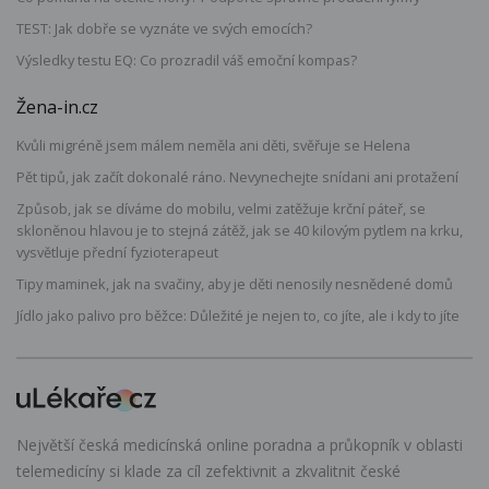
TEST: Jak dobře se vyznáte ve svých emocích?
Výsledky testu EQ: Co prozradil váš emoční kompas?
Žena-in.cz
Kvůli migréně jsem málem neměla ani děti, svěřuje se Helena
Pět tipů, jak začít dokonalé ráno. Nevynechejte snídani ani protažení
Způsob, jak se díváme do mobilu, velmi zatěžuje krční páteř, se
skloněnou hlavou je to stejná zátěž, jak se 40 kilovým pytlem na krku,
vysvětluje přední fyzioterapeut
Tipy maminek, jak na svačiny, aby je děti nenosily nesnědené domů
Jídlo jako palivo pro běžce: Důležité je nejen to, co jíte, ale i kdy to jíte
Největší česká medicínská online poradna a průkopník v oblasti
telemedicíny si klade za cíl zefektivnit a zkvalitnit české