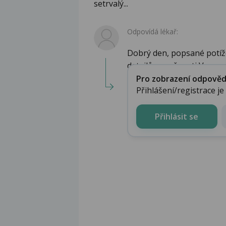
setrvalý...
Odpovídá lékař:
Dobrý den, popsané potíže
detailů a možnosti V...
Pro zobrazení odpovědi 
Přihlášení/registrace j
Přihlásit se