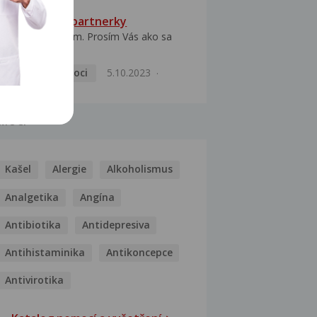
HPV typ 52 u partnerky
Dobrý deň prajem. Prosím Vás ako sa
dá vyliečiť vírus...
Pohlavní nemoci
5.10.2023
MOCI
Kašel
Alergie
Alkoholismus
Analgetika
Angína
Antibiotika
Antidepresiva
Antihistaminika
Antikoncepce
Antivirotika