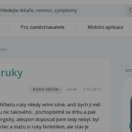
Pro zaměstnavatele
Mobilní aplikace
ruky
 ruky
MO
Kožní obtíže
vasek
3.10.2013
řbetu ruky někdy velmi silné, aniž bych ji měl
u nic takového... pochopitelně se drbu a pak
ergický, alespon doposud jsem tedy nebyl, byl
tec a mažu si ruky fenistilem, ale stav je