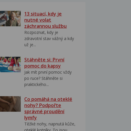
13 situací, kdy je
nutné volat
záchrannou službu
Rozpoznat, kdy je
zdravotní stav vážný a kdy
už je...
Stáhněte si: První
pomoc do kapsy
Jak mít první pomoc vždy
po ruce? Stáhněte si
praktického...
Co pomáhá na oteklé
nohy? Podpořte
správné proudění
lymfy
Těžké nohy, napnutá kůže,
oteklé kotníky. To jsou