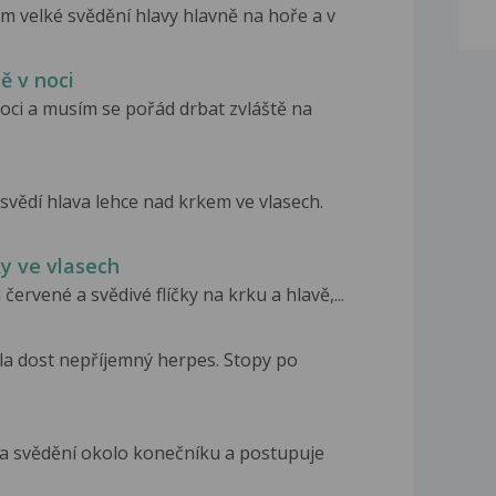
 velké svědění hlavy hlavně na hoře a v
ě v noci
noci a musím se pořád drbat zvláště na
vědí hlava lehce nad krkem ve vlasech.
ky ve vlasech
rvené a svědivé flíčky na krku a hlavě,...
la dost nepříjemný herpes. Stopy po
í a svědění okolo konečníku a postupuje