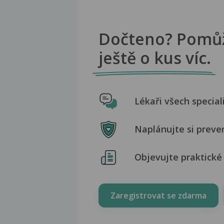
Dočteno? Pomů
ještě o kus víc.
Lékaři všech special
Naplánujte si preve
Objevujte praktické 
Zaregistrovat se zdarma