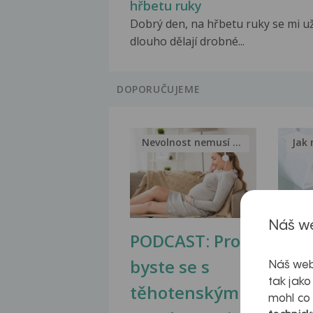
hřbetu ruky
Dobrý den, na hřbetu ruky se mi u
dlouho dělají drobné...
DOPORUČUJEME
Nevolnost nemusí být nutnou...
Jak 
Náš we
PODCAST: Proč
Ztu
byste se s
jate
Náš web
tak jako
těhotenskými
obr
mohl co