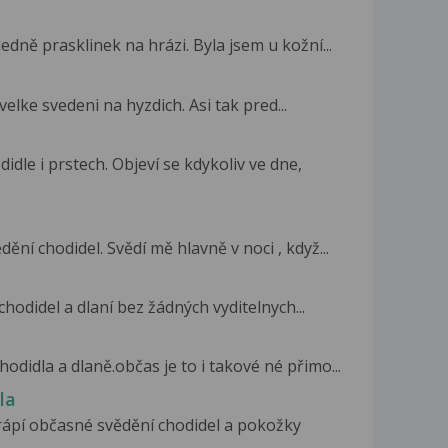
dně prasklinek na hrázi. Byla jsem u kožní...
elke svedeni na hyzdich. Asi tak pred...
le i prstech. Objeví se kdykoliv ve dne,
í chodidel. Svědí mě hlavně v noci , když...
hodidel a dlaní bez žádných vyditelnych...
odidla a dlaně.občas je to i takové né přimo...
la
rápí občasné svědění chodidel a pokožky