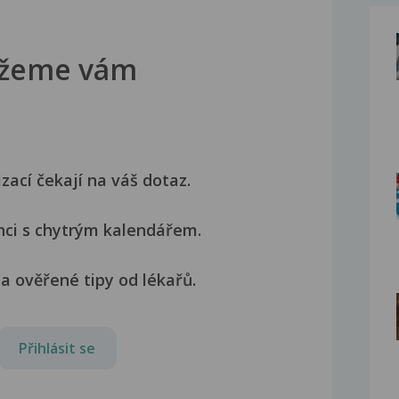
žeme vám
izací čekají na váš dotaz.
nci s chytrým kalendářem.
a ověřené tipy od lékařů.
Přihlásit se