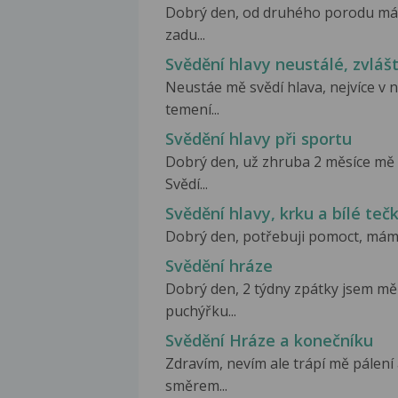
Dobrý den, od druhého porodu mám
zadu...
Svědění hlavy neustálé, zvlášt
Neustáe mě svědí hlava, nejvíce v 
temení...
Svědění hlavy při sportu
Dobrý den, už zhruba 2 měsíce mě s
Svědí...
Svědění hlavy, krku a bílé teč
Dobrý den, potřebuji pomoct, mám če
Svědění hráze
Dobrý den, 2 týdny zpátky jsem mě
puchýřku...
Svědění Hráze a konečníku
Zdravím, nevím ale trápí mě pálen
směrem...