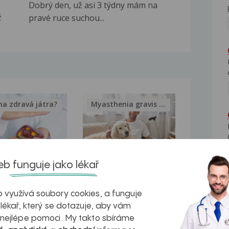
Dobrý den, už asi 3 týdny mám na
ž
pravé ruce suchou...
na zdravá játra?
Myasthenia gravis – vše, co...
b funguje jako lékař
kovatění
Inovativní
r v datech a
léčba
 využívá soubory cookies, a funguje
 lékař, který se dotazuje, aby vám
azech
myastenie –
 nejlépe pomoci. My takto sbíráme