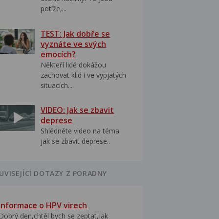
potíže,...
TEST: Jak dobře se
vyznáte ve svých
emocích?
Někteří lidé dokážou
zachovat klid i ve vypjatých
situacích....
VIDEO: Jak se zbavit
deprese
Shlédněte video na téma
jak se zbavit deprese..
UVISEJÍCÍ DOTAZY Z PORADNY
Informace o HPV virech
Dobrý den,chtěl bych se zeptat,jak