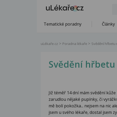
Tematické poradny
Články
uLékaře.cz
Poradna lékaře
Svědění hřbetu 
Svědění hřbetu
Již téměř 14 dní mám svědění kůže h
zarudlou nějaké pupínky, či vyrážk
mě bolí pokožka... nejsem na nic al
jsem u svého lékaře, dostal jsem zyr