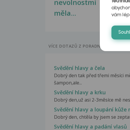
nevolnostmi
technick
abychom
měla...
vám lép
Souh
VÍCE DOTAZŮ Z PORADNY
Svědění hlavy a čela
Dobrý den tak před třemi měsíci mě
šampon,ale...
Svědění hlavy a krku
Dobrý den,už asi 2-3měsíce mě nesku
Svědění hlavy a loupání kůže 
Dobrý den, chtěla by jsem se zeptat,
Svědění hlavy a padání vlasů