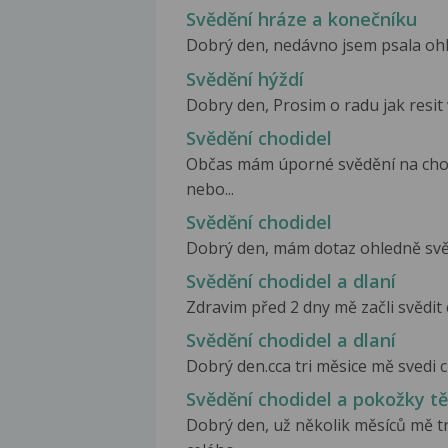
Svědění hráze a konečníku
Dobrý den, nedávno jsem psala ohle
Svědění hýždí
Dobry den, Prosim o radu jak resit v
Svědění chodidel
Občas mám úporné svědění na chodid
nebo...
Svědění chodidel
Dobrý den, mám dotaz ohledně svěděn
Svědění chodidel a dlaní
Zdravim před 2 dny mě začli svědit c
Svědění chodidel a dlaní
Dobrý den.cca tri měsice mě svedi ch
Svědění chodidel a pokožky tě
Dobrý den, už několik měsíců mě t