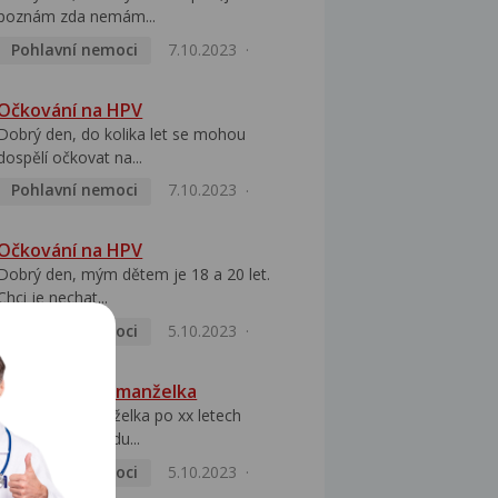
poznám zda nemám...
Pohlavní nemoci
7.10.2023
Očkování na HPV
Dobrý den, do kolika let se mohou
dospělí očkovat na...
Pohlavní nemoci
7.10.2023
Očkování na HPV
Dobrý den, mým dětem je 18 a 20 let.
Chci je nechat...
Pohlavní nemoci
5.10.2023
HPV pozitivní manželka
Dobrý den, manželka po xx letech
přivezla z Východu...
Pohlavní nemoci
5.10.2023