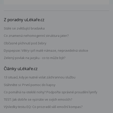
Z poradny uLékaře.cz
Stále se zvětšující bradavka
Co znamená nehomogenní struktura jater?
Občasné píchnutí pod žebry
Dyspepsie: Větry i při malé námaze, nepravidelná stolice
Zelený povlak na jazyku - co to může být?
Články uLékaře.cz
13 situací, kdy je nutné volat záchrannou službu
Stáhněte si: První pomoc do kapsy
Co pomáhá na oteklé nohy? Podpořte správné proudění lymfy
TEST: Jak dobře se vyznáte ve svých emocích?
Výsledky testu EQ: Co prozradil váš emoční kompas?