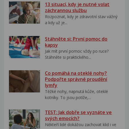
13 situací, kdy je nutné volat
záchrannou službu
Rozpoznat, kdy je zdravotní stav vážný
a kdy už je...
Stáhněte si: První pomoc do
kapsy
Jak mít první pomoc vždy po ruce?
Stáhněte si praktického...
Co pomáhá na oteklé nohy?
Podpořte správné proudění
lymfy
Těžké nohy, napnutá kůže, oteklé
kotníky. To jsou potíže,...
TEST: Jak dobře se vyznáte ve
svých emocích?
Někteří lidé dokážou zachovat klid i ve