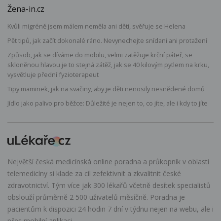
Žena-in.cz
Kvůli migréně jsem málem neměla ani děti, svěřuje se Helena
Pět tipů, jak začít dokonalé ráno. Nevynechejte snídani ani protažení
Způsob, jak se díváme do mobilu, velmi zatěžuje krční páteř, se
skloněnou hlavou je to stejná zátěž, jak se 40 kilovým pytlem na krku,
vysvětluje přední fyzioterapeut
Tipy maminek, jak na svačiny, aby je děti nenosily nesnědené domů
Jídlo jako palivo pro běžce: Důležité je nejen to, co jíte, ale i kdy to jíte
Největší česká medicínská online poradna a průkopník v oblasti
telemedicíny si klade za cíl zefektivnit a zkvalitnit české
zdravotnictví. Tým více jak 300 lékařů včetně desítek specialistů
obslouží průměrně 2 500 uživatelů měsíčně. Poradna je
pacientům k dispozici 24 hodin 7 dní v týdnu nejen na webu, ale i
přes mobilní aplikaci.