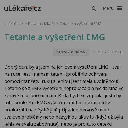
Menu
uLékaře.cz
Poradna lékaře
Tetanie a vyšetření EMG
Tetanie a vyšetření EMG
Mozek a nervy
Lucie
8.1.2018
Dobrý den, byla jsem na jehlovém vyšetření EMG - sval
na ruce, jestli nemám tetanii (proběhlo odkrvení
pomocí manžety, ruku s jehlou jsem měla uvolněnou).
Tetanie se z EMG vyšetření neprokázala a nic dalšího ve
zprávě napsáno nemám. Ráda bych se zeptala, jestli by
toto konkrétní EMG vyšetření mohlo automaticky
poukázat i na nějaké jiné případné nervové nebo
svalové problémy nebo nezvyklou aktivitu (když už byla
jehla ve svalu zabodnuta), nebo je pro tuto detekci