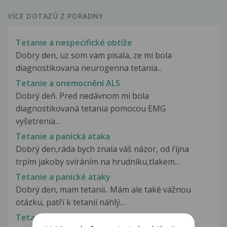
VÍCE DOTAZŮ Z PORADNY
Tetanie a nespecifické obtíže
Dobry den, uz som vam pisala, ze mi bola
diagnostikovana neurogenna tetania...
Tetanie a onemocnění ALS
Dobrý deň. Pred nedávnom mi bola
diagnostikovaná tetania pomocou EMG
vyšetrenia...
Tetanie a panická ataka
Dobrý den,ráda bych znala váš názor, od řijna
trpím jakoby svíráním na hrudníku,tlakem...
Tetanie a panické ataky
Dobrý den, mam tetanii.. Mám ale také vážnou
otázku, patří k tetanii náhlý...
Tetanie a pocit horké tekutiny v břiše