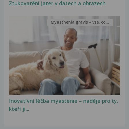
Ztukovatění jater v datech a obrazech
Myasthenia gravis – vše, co...
Inovativní léčba myastenie – naděje pro ty,
kteří ji...