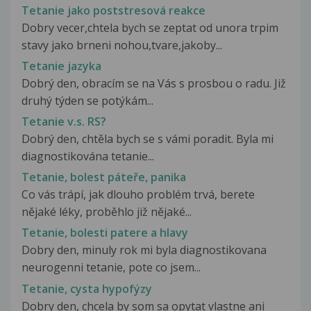
Tetanie jako poststresová reakce
Dobry vecer,chtela bych se zeptat od unora trpim
stavy jako brneni nohou,tvare,jakoby...
Tetanie jazyka
Dobrý den, obracím se na Vás s prosbou o radu. Již
druhý týden se potýkám...
Tetanie v.s. RS?
Dobrý den, chtěla bych se s vámi poradit. Byla mi
diagnostikována tetanie...
Tetanie, bolest páteře, panika
Co vás trápí, jak dlouho problém trvá, berete
nějaké léky, proběhlo již nějaké...
Tetanie, bolesti patere a hlavy
Dobry den, minuly rok mi byla diagnostikovana
neurogenni tetanie, pote co jsem...
Tetanie, cysta hypofýzy
Dobry den, chcela by som sa opytat vlastne ani