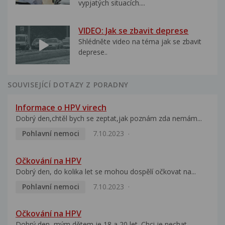
vypjatých situacích....
VIDEO: Jak se zbavit deprese
Shlédněte video na téma jak se zbavit
deprese..
SOUVISEJÍCÍ DOTAZY Z PORADNY
Informace o HPV virech
Dobrý den,chtěl bych se zeptat,jak poznám zda nemám...
Pohlavní nemoci
7.10.2023
Očkování na HPV
Dobrý den, do kolika let se mohou dospělí očkovat na...
Pohlavní nemoci
7.10.2023
Očkování na HPV
Dobrý den, mým dětem je 18 a 20 let. Chci je nechat...