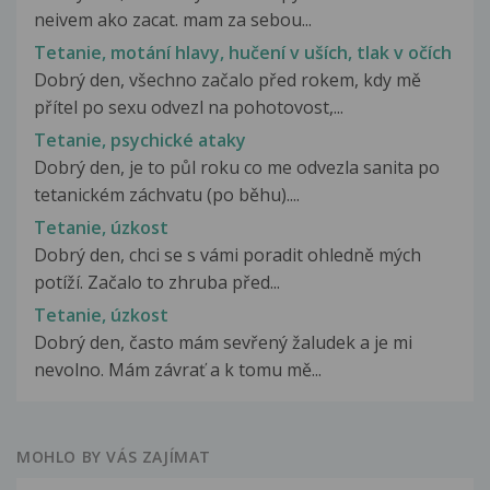
neivem ako zacat. mam za sebou...
Tetanie, motání hlavy, hučení v uších, tlak v očích
Dobrý den, všechno začalo před rokem, kdy mě
přítel po sexu odvezl na pohotovost,...
Tetanie, psychické ataky
Dobrý den, je to půl roku co me odvezla sanita po
tetanickém záchvatu (po běhu)....
Tetanie, úzkost
Dobrý den, chci se s vámi poradit ohledně mých
potíží. Začalo to zhruba před...
Tetanie, úzkost
Dobrý den, často mám sevřený žaludek a je mi
nevolno. Mám závrať a k tomu mě...
MOHLO BY VÁS ZAJÍMAT