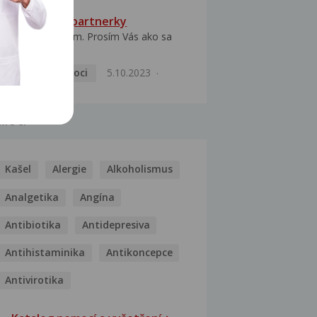
HPV typ 52 u partnerky
Dobrý deň prajem. Prosím Vás ako sa
dá vyliečiť vírus...
Pohlavní nemoci
5.10.2023
MOCI
Kašel
Alergie
Alkoholismus
Analgetika
Angína
Antibiotika
Antidepresiva
Antihistaminika
Antikoncepce
Antivirotika