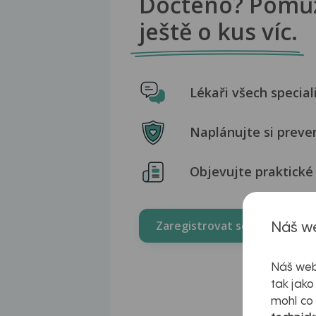
Dočteno? Pomů
ještě o kus víc.
Lékaři všech special
Naplánujte si preve
Objevujte praktické 
Zaregistrovat se zdarma
Náš we
Náš web
tak jako
mohl co