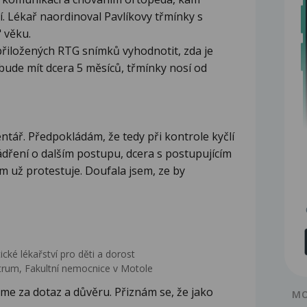
í. Lékař naordinoval Pavlíkovy třmínky s
" věku.
řiložených RTG snímků vyhodnotit, zda je
bude mít dcera 5 měsíců, třmínky nosí od
tář. Předpokládám, že tedy při kontrole kyčlí
dření o dalším postupu, dcera s postupujícím
 už protestuje. Doufala jsem, ze by
ické lékařství pro děti a dorost
rum, Fakultní nemocnice v Motole
e za dotaz a důvěru. Přiznám se, že jako
MO