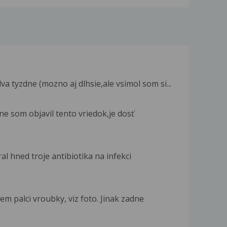
a tyzdne (mozno aj dlhsie,ale vsimol som si...
ne som objavil tento vriedok,je dosť
l hned troje antibiotika na infekci
m palci vroubky, viz foto. Jinak zadne