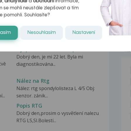
é
,
analytické
a
obchodní
informace,
 se mohli neustále zlepšovat a tím
e pomohli. Souhlasíte?
lasím
Nesouhlasím
Nastavení
í
Dysplazie děložního čípku
NE
Dobrý den, je mi 22 let. Byla mi
tvě
diagnostikována...
Nález na Rtg
Nález: rtg spondylolisteza L 4/5 Obj:
...
senzor. zánik...
Popis RTG
Dobrý den,prosim o vysvětlení nalezu
RTG LS,SI.Bolesti...