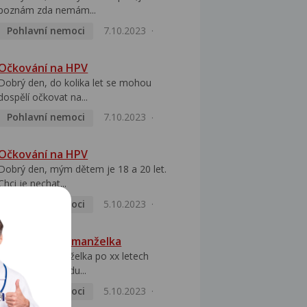
poznám zda nemám...
Pohlavní nemoci
7.10.2023
Očkování na HPV
Dobrý den, do kolika let se mohou
dospělí očkovat na...
Pohlavní nemoci
7.10.2023
Očkování na HPV
Dobrý den, mým dětem je 18 a 20 let.
Chci je nechat...
Pohlavní nemoci
5.10.2023
HPV pozitivní manželka
Dobrý den, manželka po xx letech
přivezla z Východu...
Pohlavní nemoci
5.10.2023