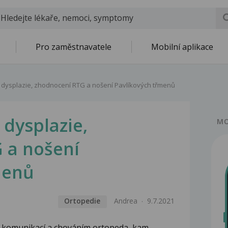
Pro zaměstnavatele
Mobilní aplikace
 dysplazie, zhodnocení RTG a nošení Pavlíkových třmenů
 dysplazie,
MO
 a nošení
menů
Ortopedie
Andrea
9.7.2021
s komunikací a chováním ortopeda, kam