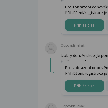
pediatr si netroufám RTG s
Pro zobrazení odpovědi 
Přihlášení/registrace j
Přihlásit se
Odpovídá lékař:
Dobrý den, Andreo. Je pom
kyčlí rtg snímky, ...
Pro zobrazení odpovědi 
Přihlášení/registrace j
Přihlásit se
Odpovídá lékař: