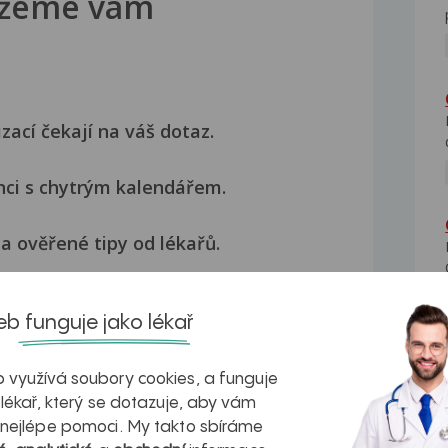
žeme vám
izací čekají na váš dotaz.
nci s chytrým kalendářem.
a ověřené tipy od lékařů.
Přihlásit se
b funguje jako lékař
 využívá soubory cookies, a funguje
 lékař, který se dotazuje, aby vám
 nejlépe pomoci. My takto sbíráme