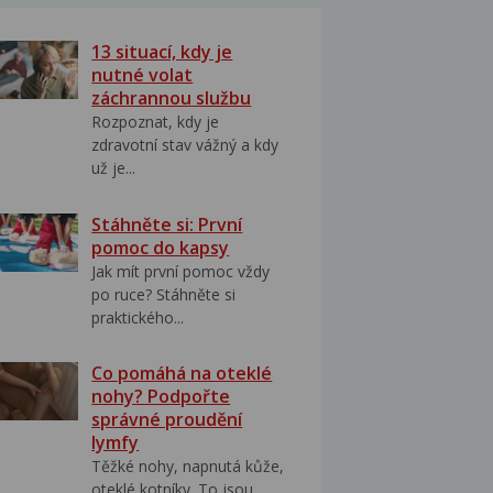
13 situací, kdy je
nutné volat
záchrannou službu
Rozpoznat, kdy je
zdravotní stav vážný a kdy
už je...
Stáhněte si: První
pomoc do kapsy
Jak mít první pomoc vždy
po ruce? Stáhněte si
praktického...
Co pomáhá na oteklé
nohy? Podpořte
správné proudění
lymfy
Těžké nohy, napnutá kůže,
oteklé kotníky. To jsou