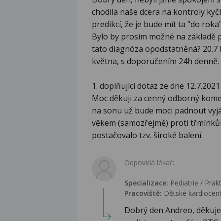
chodila naše dcera na kontroly kyčl
predikcí, že je bude mít ta "do roka
Bylo by prosím možné na základě p
tato diagnóza opodstatněná? 20.7 
května, s doporučením 24h denně.
1. doplňující dotaz ze dne 12.7.2021
Moc děkuji za cenný odborný komen
na sonu už bude moci padnout vyjá
věkem (samozřejmě) proti třmínkům
postačovalo tzv. široké balení.
Odpovídá lékař:
Specializace:
Pediatrie / Prakt
Pracoviště:
Dětské kardiocent
Dobrý den Andreo, děkujem