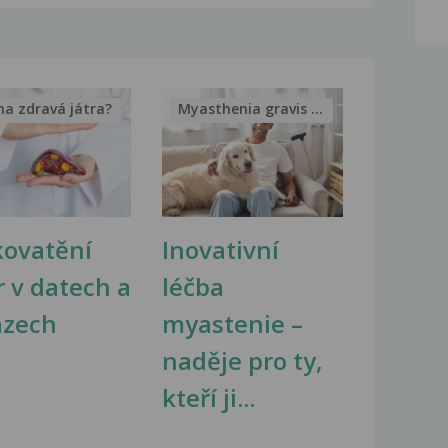
na zdravá játra?
Myasthenia gravis – vše, co...
kovatění
Inovativní
r v datech a
léčba
azech
myastenie –
naděje pro ty,
kteří ji...