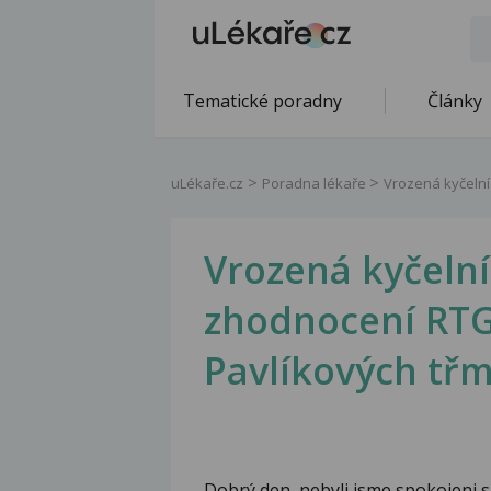
Tematické poradny
Články
uLékaře.cz
Poradna lékaře
Vrozená kyčelní
Vrozená kyčelní
zhodnocení RTG
Pavlíkových tř
Dobrý den, nebyli jsme spokojeni 