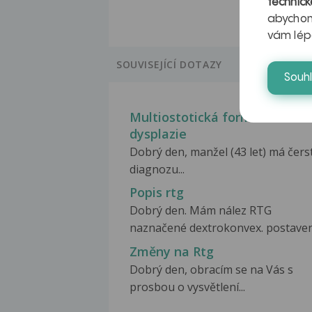
technick
abychom
vám lép
SOUVISEJÍCÍ DOTAZY
Souh
Multiostotická forma fibriozn
dysplazie
Dobrý den, manžel (43 let) má čers
diagnozu...
Popis rtg
Dobrý den. Mám nález RTG
naznačené dextrokonvex. postavení
Změny na Rtg
Dobrý den, obracím se na Vás s
prosbou o vysvětlení...