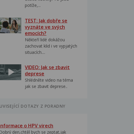
potíže,...
TEST: Jak dobře se
vyznáte ve svých
emocích?
Někteří lidé dokážou
zachovat klid i ve vypjatých
situacích....
VIDEO: Jak se zbavit
deprese
Shlédněte video na téma
jak se zbavit deprese..
UVISEJÍCÍ DOTAZY Z PORADNY
Informace o HPV virech
Dobrý den,chtěl bych se zeptat,jak