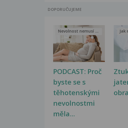
DOPORUČUJEME
Nevolnost nemusí být nutnou...
Jak 
PODCAST: Proč
Ztu
byste se s
jate
těhotenskými
obr
nevolnostmi
měla...