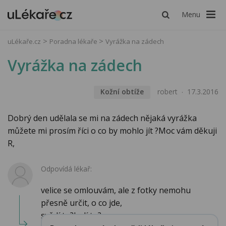
Menu
uLékaře.cz
Poradna lékaře
Vyrážka na zádech
Vyrážka na zádech
Kožní obtíže
robert
17.3.2016
Dobrý den udělala se mi na zádech nějaká vyrážka
můžete mi prosím říci o co by mohlo jít ?Moc vám děkuji
R,
Odpovídá lékař:
velice se omlouvám, ale z fotky nemohu
přesně určit, o co jde,
svědí to?bolí to?...