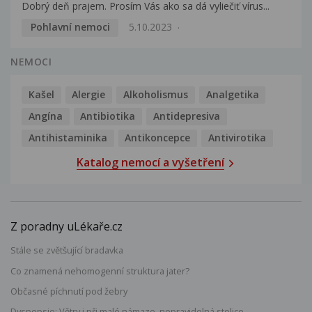
Dobrý deň prajem. Prosím Vás ako sa dá vyliečiť vírus...
Pohlavní nemoci
5.10.2023
NEMOCI
Kašel
Alergie
Alkoholismus
Analgetika
Angína
Antibiotika
Antidepresiva
Antihistaminika
Antikoncepce
Antivirotika
Katalog nemocí a vyšetření
Z poradny uLékaře.cz
Stále se zvětšující bradavka
Co znamená nehomogenní struktura jater?
Občasné píchnutí pod žebry
Dyspepsie: Větry i při malé námaze, nepravidelná stolice