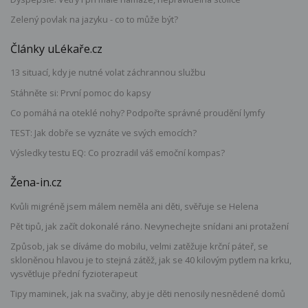
Zelený povlak na jazyku - co to může být?
Články uLékaře.cz
13 situací, kdy je nutné volat záchrannou službu
Stáhněte si: První pomoc do kapsy
Co pomáhá na oteklé nohy? Podpořte správné proudění lymfy
TEST: Jak dobře se vyznáte ve svých emocích?
Výsledky testu EQ: Co prozradil váš emoční kompas?
Žena-in.cz
Kvůli migréně jsem málem neměla ani děti, svěřuje se Helena
Pět tipů, jak začít dokonalé ráno. Nevynechejte snídani ani protažení
Způsob, jak se díváme do mobilu, velmi zatěžuje krční páteř, se
skloněnou hlavou je to stejná zátěž, jak se 40 kilovým pytlem na krku,
vysvětluje přední fyzioterapeut
Tipy maminek, jak na svačiny, aby je děti nenosily nesnědené domů