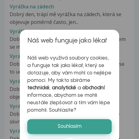
Vyrážka na zádech
Dobrý den, trápí mě vyrážka na zádech, která se
objevuje poměrně často, jen...
Vyrážka na zádech
Dobrý den. Chtěl jsem se zeptat. Asi před měsícem
Náš web funguje jako lékař
se mi vytvořila vyrážka na...
Vyrážka na zádech
Náš web využívá soubory cookies,
Dobrý den, chtěla bych se zeptat co za vyrážku se
a funguje tak jako lékař, který se
to udělalo manželovi na zádech....
dotazuje, aby vám mohl co nejlépe
Vyrážka na zádech
pomoci. My takto sbíráme
technické
,
analytické
a
obchodní
Dobrý den, Tatínek je na vozíku a tohle se mu
informace, abychom se mohli
objevilo na zadní části těla....
neustále zlepšovat a tím vám lépe
Vyrážka na zádech
pomohli. Souhlasíte?
Dobry den, mojmu priatelovi sa objavili cervene
skvrny na tele a sa rozsiruju.a...
Souhlasím
Vyrážka na zádech
Dobrý den, chtěla bych se prosím zeptat, mému