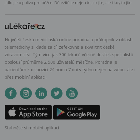
Jídlo jako palivo pro běžce: Důležité je nejen to, co jíte, ale i kdy to jíte
Největší česká medicínská online poradna a průkopník v oblasti
telemedicíny si klade za cíl zefektivnit a zkvalitnit české
zdravotnictví. Tým více jak 300 lékařů včetně desítek specialistů
obslouží průměrně 2 500 uživatelů měsíčně. Poradna je
pacientům k dispozici 24 hodin 7 dní v týdnu nejen na webu, ale i
přes mobilní aplikaci.
Stáhněte si mobilní aplikaci