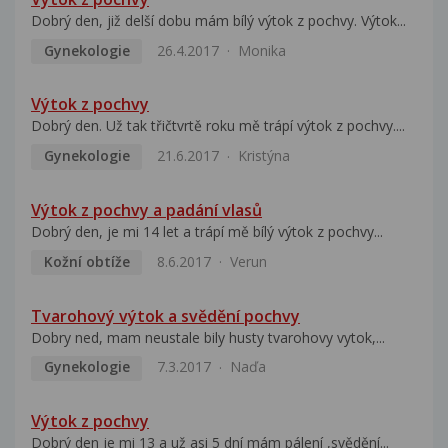
Dobrý den, již delší dobu mám bílý výtok z pochvy. Výtok...
Gynekologie
26.4.2017
Monika
Výtok z pochvy
Dobrý den. Už tak třičtvrtě roku mě trápí výtok z pochvy....
Gynekologie
21.6.2017
Kristýna
Výtok z pochvy a padání vlasů
Dobrý den, je mi 14 let a trápí mě bílý výtok z pochvy...
Kožní obtíže
8.6.2017
Verun
Tvarohový výtok a svědění pochvy
Dobry ned, mam neustale bily husty tvarohovy vytok,...
Gynekologie
7.3.2017
Naďa
Výtok z pochvy
Dobrý den je mi 13 a už asi 5 dní mám pálení ,svědění...