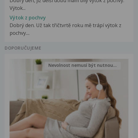
Dobrý den, již delší dobu mám bílý výtok z pochvy.
Výtok...
Výtok z pochvy
Dobrý den. Už tak třičtvrtě roku mě trápí výtok z
pochvy....
DOPORUČUJEME
Nevolnost nemusí být nutnou...