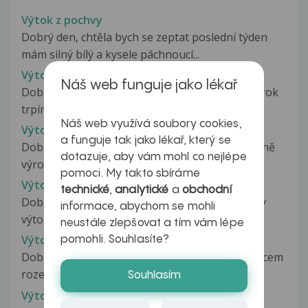
Výtok z pochvy
Dobrý den, chtěla bych se zeptat poslední týden
mám silný bílý a kysele páchnoucí...
Výtok z pochvy
Náš web funguje jako lékař
Dobrý den, chtěla bych se zeptat. Je mi 15 a už rok
trpím výtokem z pochvy....
Náš web využívá soubory cookies,
Výtok z pochvy
a funguje tak jako lékař, který se
Dobrý den, obracím se na Vás s dotazem ohledně
dotazuje, aby vám mohl co nejlépe
výroku z pochvy. Po každém pohlavním...
pomoci. My takto sbíráme
Výtok z pochvy
technické
,
analytické
a
obchodní
Dobrý den, Celkem dlouho mě už trapí bílý silný
informace, abychom se mohli
výtok z pochvy.. Nejvíc ho...
neustále zlepšovat a tím vám lépe
Výtok z pochvy
pomohli. Souhlasíte?
Dobrý den, se svým přítelem jsem se před měsícem
rozešla a teď se opět vrátil....
Souhlasím
Výtok z pochvy