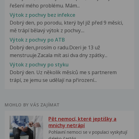
řešení mého problému. Mám...
Výtok z pochvy bez infekce
Dobrý den, po porodu, který byl již před 9 měsíci,
mě trápí bělavý výtok z pochvy....
Výtok z pochvy po ATB
Dobrý den,prosím o radu.Dceri je 13 už
menstruuje.Zacala mít asi dva dny zpátky...
Výtok z pochvy po styku
Dobrý den. Uz několik měsíců me s partnerem
trápí, ze jemu se udělají na přirození...
MOHLO BY VÁS ZAJÍMAT
Pět nemocí, které jeptišky a
mnichy netrápí
Pohlavní nemoci se v populaci vyskytují
daleko častěji,...