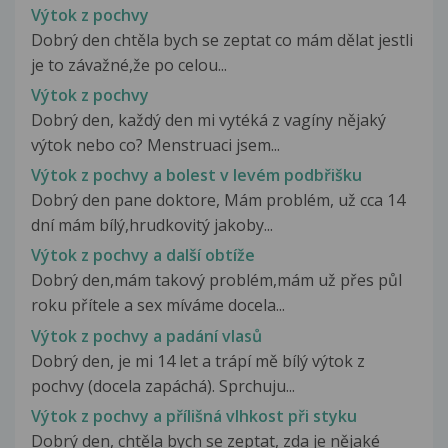
Výtok z pochvy
Dobrý den chtěla bych se zeptat co mám dělat jestli
je to závažné,že po celou...
Výtok z pochvy
Dobrý den, každý den mi vytéká z vagíny nějaký
výtok nebo co? Menstruaci jsem...
Výtok z pochvy a bolest v levém podbřišku
Dobrý den pane doktore, Mám problém, už cca 14
dní mám bílý,hrudkovitý jakoby...
Výtok z pochvy a další obtíže
Dobrý den,mám takový problém,mám už přes půl
roku přítele a sex míváme docela...
Výtok z pochvy a padání vlasů
Dobrý den, je mi 14 let a trápí mě bílý výtok z
pochvy (docela zapáchá). Sprchuju...
Výtok z pochvy a přílišná vlhkost při styku
Dobrý den, chtěla bych se zeptat, zda je nějaké