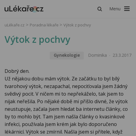
Menu
uLékaře.cz
Poradna lékaře
Výtok z pochvy
Výtok z pochvy
Gynekologie
Dominika
23.3.2017
Dobrý den.
Už nějakou dobu mám výtok. Ze začátku to byl bílý
tvarohový výtok, nezapachal, nepociťovala jsem žádný
svědivý pocit. V ničem mi to nepřekáželo, tak jsem to
nijak neřešila. Po nějaké době mi přišlo divné, že výtok
neustupuje, začala jsem hledat ba internetu články, co
by to mohlo být. Tam jsem našla články o kvasinkové
infekci, používala jsem krém jak bylo doporučeno
lékárnicí. Výtok se zmírnil. Našla jsem si přítele, když