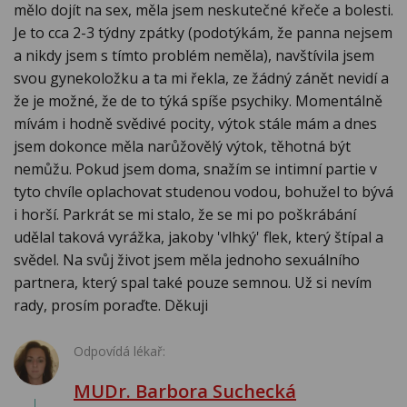
mělo dojít na sex, měla jsem neskutečné křeče a bolesti.
Je to cca 2-3 týdny zpátky (podotýkám, že panna nejsem
a nikdy jsem s tímto problém neměla), navštívila jsem
svou gynekoložku a ta mi řekla, ze žádný zánět nevidí a
že je možné, že de to týká spíše psychiky. Momentálně
mívám i hodně svědivé pocity, výtok stále mám a dnes
jsem dokonce měla narůžovělý výtok, těhotná být
nemůžu. Pokud jsem doma, snažím se intimní partie v
tyto chvíle oplachovat studenou vodou, bohužel to bývá
i horší. Parkrát se mi stalo, že se mi po poškrábání
udělal taková vyrážka, jakoby 'vlhký' flek, který štípal a
svědel. Na svůj život jsem měla jednoho sexuálního
partnera, který spal také pouze semnou. Už si nevím
rady, prosím poraďte. Děkuji
Odpovídá lékař:
MUDr. Barbora Suchecká