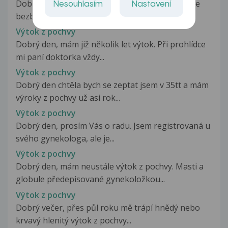
Dobrý den. Už nějaký čas me trápí výtok, obas je
Nesouhlasím
Nastavení
bezbarvý a bez zápachu a občas...
Výtok z pochvy
Dobrý den, mám již několik let výtok. Při prohlídce
mi paní doktorka vždy...
Výtok z pochvy
Dobrý den chtěla bych se zeptat jsem v 35tt a mám
výroky z pochvy už asi rok...
Výtok z pochvy
Dobrý den, prosím Vás o radu. Jsem registrovaná u
svého gynekologa, ale je...
Výtok z pochvy
Dobrý den, mám neustále výtok z pochvy. Masti a
globule předepisované gynekoložkou...
Výtok z pochvy
Dobrý večer, přes půl roku mě trápí hnědý nebo
krvavý hlenitý výtok z pochvy...