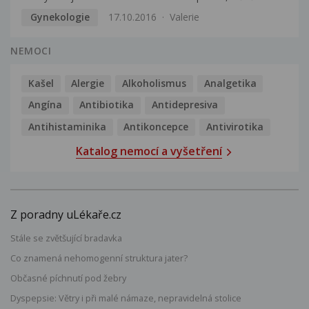
Gynekologie
17.10.2016
Valerie
NEMOCI
Kašel
Alergie
Alkoholismus
Analgetika
Angína
Antibiotika
Antidepresiva
Antihistaminika
Antikoncepce
Antivirotika
Katalog nemocí a vyšetření
Z poradny uLékaře.cz
Stále se zvětšující bradavka
Co znamená nehomogenní struktura jater?
Občasné píchnutí pod žebry
Dyspepsie: Větry i při malé námaze, nepravidelná stolice