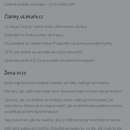
Zelený povlak na jazyku - co to může být?
Články uLékaře.cz
13 situací, kdy je nutné volat záchrannou službu
Stáhněte si: První pomoc do kapsy
Co pomáhá na oteklé nohy? Podpořte správné proudění lymfy
TEST: Jak dobře se vyznáte ve svých emocích?
Výsledky testu EQ: Co prozradil váš emoční kompas?
Žena-in.cz
Kvůli migréně jsem málem neměla ani děti, svěřuje se Helena
Pět tipů, jak začít dokonalé ráno. Nevynechejte snídani ani protažení
Způsob, jak se díváme do mobilu, velmi zatěžuje krční páteř, se
skloněnou hlavou je to stejná zátěž, jak se 40 kilovým pytlem na krku,
vysvětluje přední fyzioterapeut
Tipy maminek, jak na svačiny, aby je děti nenosily nesnědené domů
Jídlo jako palivo pro běžce: Důležité je nejen to, co jíte, ale i kdy to jíte