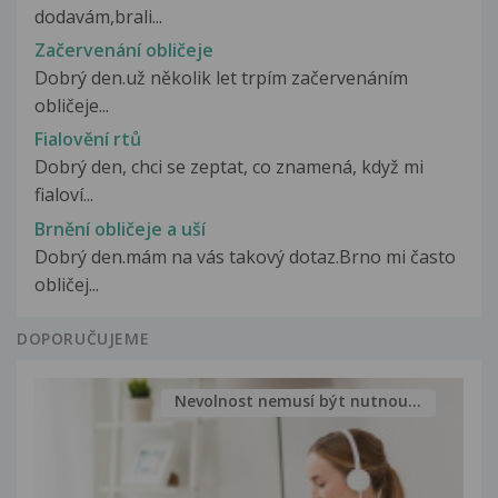
dodavám,brali...
Začervenání obličeje
Dobrý den.už několik let trpím začervenáním
obličeje...
Fialovění rtů
Dobrý den, chci se zeptat, co znamená, když mi
fialoví...
Brnění obličeje a uší
Dobrý den.mám na vás takový dotaz.Brno mi často
obličej...
DOPORUČUJEME
Nevolnost nemusí být nutnou...