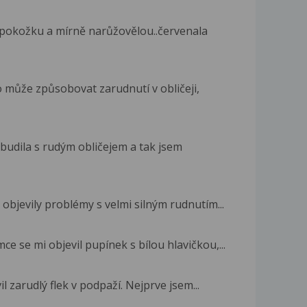
u pokožku a mírně narůžovělou..červenala
o může způsobovat zarudnutí v obličeji,
budila s rudým obličejem a tak jsem
objevily problémy s velmi silným rudnutím...
e se mi objevil pupínek s bílou hlavičkou,...
l zarudlý flek v podpaží. Nejprve jsem...