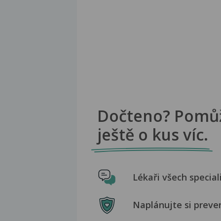
Dočteno? Pomů
ještě o kus víc.
Lékaři všech special
Naplánujte si preve