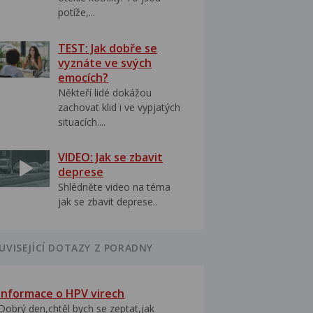
potíže,...
TEST: Jak dobře se
vyznáte ve svých
emocích?
Někteří lidé dokážou
zachovat klid i ve vypjatých
situacích....
VIDEO: Jak se zbavit
deprese
Shlédněte video na téma
jak se zbavit deprese..
UVISEJÍCÍ DOTAZY Z PORADNY
Informace o HPV virech
Dobrý den,chtěl bych se zeptat,jak