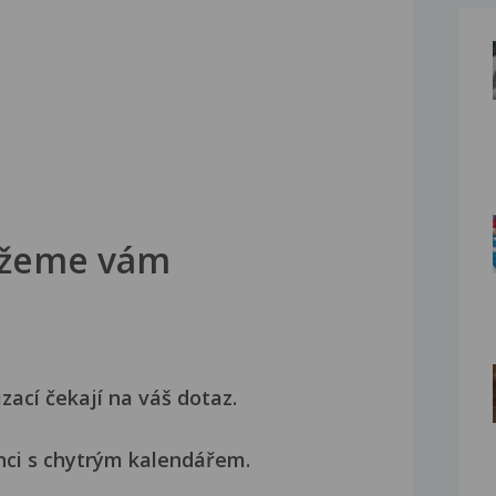
žeme vám
izací čekají na váš dotaz.
nci s chytrým kalendářem.