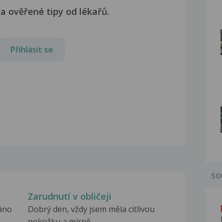
a ověřené tipy od lékařů.
Přihlásit se
SO
Zarudnutí v obličeji
ráno
Dobrý den, vždy jsem měla citlivou
pokožku a mírně...