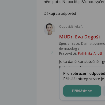
něm potit. Nepociťuji žádnou vyče
Děkuji za odpověď
Odpovídá lékař:
MUDr. Eva Dogoši
Specializace:
Dermatovenerolo
dermatologie
Pracoviště:
Poliklinika Anděl
Je to dané konstitučně - ge
bohužel s s tí...
Pro zobrazení odpovědi 
Přihlášení/registrace j
Přihlásit se