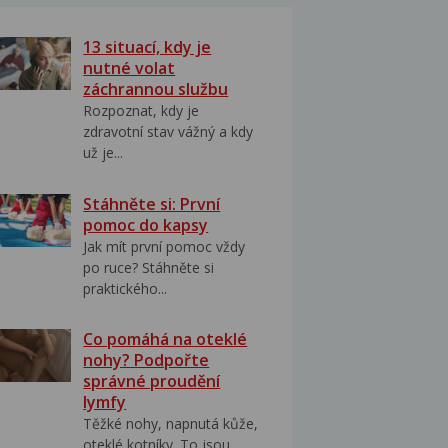
13 situací, kdy je
nutné volat
záchrannou službu
Rozpoznat, kdy je
zdravotní stav vážný a kdy
už je...
Stáhněte si: První
pomoc do kapsy
Jak mít první pomoc vždy
po ruce? Stáhněte si
praktického...
Co pomáhá na oteklé
nohy? Podpořte
správné proudění
lymfy
Těžké nohy, napnutá kůže,
oteklé kotníky. To jsou