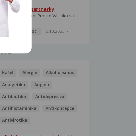
HPV typ 52 u partnerky
Dobrý deň prajem. Prosím Vás ako sa
dá vyliečiť vírus...
Pohlavní nemoci
5.10.2023
MOCI
Kašel
Alergie
Alkoholismus
Analgetika
Angína
Antibiotika
Antidepresiva
Antihistaminika
Antikoncepce
Antivirotika