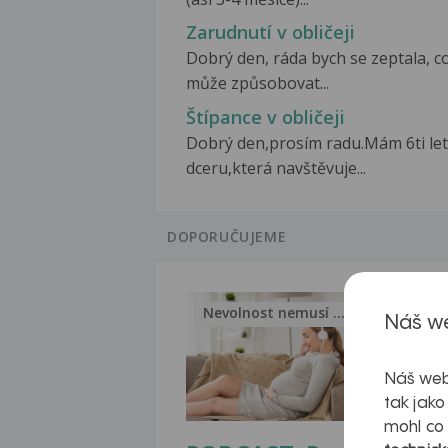
Zarudnutí v obličeji
Dobrý den, ráda bych se zeptala, c
může způsobovat...
Štípance v obličeji
Dobrý den,prosím radu.Mám 6ti le
dceru,která navštěvuje...
DOPORUČUJEME
Nevolnost nemusí být nutnou...
Jak 
Náš we
Náš web
tak jako
mohl co