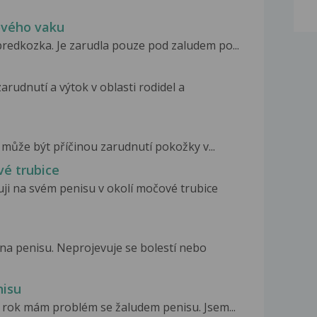
ového vaku
predkozka. Je zarudla pouze pod zaludem po...
zarudnutí a výtok v oblasti rodidel a
 může být příčinou zarudnutí pokožky v...
vé trubice
ji na svém penisu v okolí močové trubice
na penisu. Neprojevuje se bolestí nebo
nisu
n rok mám problém se žaludem penisu. Jsem...