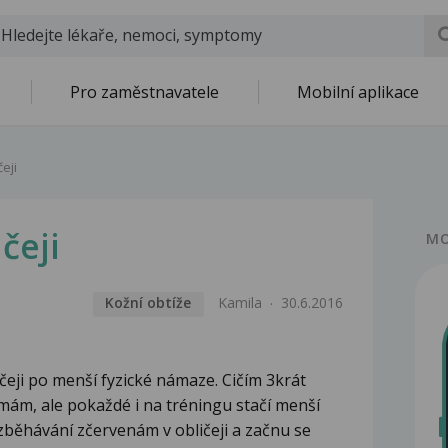
Pro zaměstnavatele
Mobilní aplikace
eji
čeji
MO
Kožní obtíže
Kamila
30.6.2016
eji po menší fyzické námaze. Cičím 3krát
mám, ale pokaždé i na tréningu stačí menší
zběhávání zčervenám v obličeji a začnu se