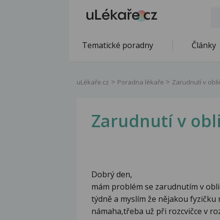
Tematické poradny
Články
uLékaře.cz
Poradna lékaře
Zarudnutí v oblič
Zarudnutí v obli
Dobrý den,
mám problém se zarudnutím v oblič
týdně a myslím že nějakou fyzičku 
námaha,třeba už při rozcvičce v ro