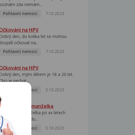
poznám zda nemám...
Pohlavní nemoci
7.10.2023
Očkování na HPV
Dobrý den, do kolika let se mohou
dospělí očkovat na...
Pohlavní nemoci
7.10.2023
Očkování na HPV
Dobrý den, mým dětem je 18 a 20 let.
Chci je nechat...
Pohlavní nemoci
5.10.2023
HPV pozitivní manželka
Dobrý den, manželka po xx letech
přivezla z Východu...
Pohlavní nemoci
5.10.2023