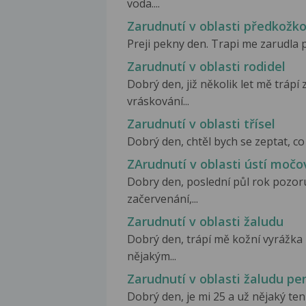
voda....
Zarudnutí v oblasti předkožk
Preji pekny den. Trapi me zarudla 
Zarudnutí v oblasti rodidel
Dobrý den, již několik let mě trápí 
vráskování...
Zarudnutí v oblasti třísel
Dobrý den, chtěl bych se zeptat, co
ZArudnutí v oblasti ústí močo
Dobry den, poslední půl rok pozoru
začervenání,...
Zarudnutí v oblasti žaludu
Dobrý den, trápí mě kožní vyrážka 
nějakým...
Zarudnutí v oblasti žaludu pe
Dobrý den, je mi 25 a už nějaký te