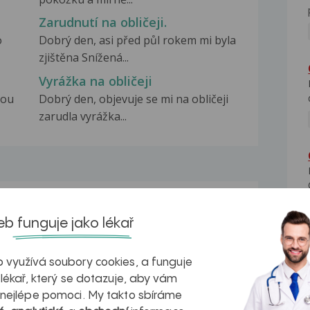
Zarudnutí na obličeji.
o
Dobrý den, asi před půl rokem mi byla
zjištěna Snížená...
Vyrážka na obličeji
tou
Dobrý den, objevuje se mi na obličeji
zarudla vyrážka...
na zdravá játra?
Myasthenia gravis – vše, co...
b funguje jako lékař
 využívá soubory cookies, a funguje
 lékař, který se dotazuje, aby vám
 nejlépe pomoci. My takto sbíráme