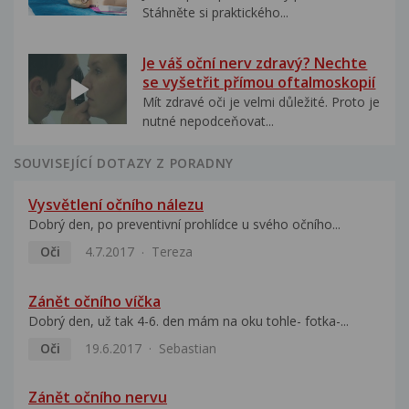
Stáhněte si praktického...
Je váš oční nerv zdravý? Nechte
se vyšetřit přímou oftalmoskopií
Mít zdravé oči je velmi důležité. Proto je
nutné nepodceňovat...
SOUVISEJÍCÍ DOTAZY Z PORADNY
Vysvětlení očního nálezu
Dobrý den, po preventivní prohlídce u svého očního...
Oči
4.7.2017
Tereza
Zánět očního víčka
Dobrý den, už tak 4-6. den mám na oku tohle- fotka-...
Oči
19.6.2017
Sebastian
Zánět očního nervu