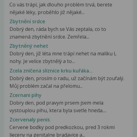
Co vás trápí, jak dlouho problém trvá, berete
nějaké léky, proběhlo již nějaké...
Zbytnění srdce
Dobrý den, ráda bych se Vás zeptala, co to
znamená zbytnění srdce. Zemřela...
Zbytněný nehet
Dobrý den, již léta mne trápí nehet na malíku L
nohy. Je velice zbytnělý a to...
Zcela zničená sliznice krku kuřáka...
Dobrý den, prosím o radu, už začínám být zoufalý.
Můj problém začal na přelomu...
Zcernani pihy
Dobry den, pod pravym prsem jsem mela
vystouplou pihu, ktera byla svetle hneda....
Zcervenaly penis
Cervene bodky pod predkozkou, pred 3 rokmi
lieceny na genitalne bradavice a...