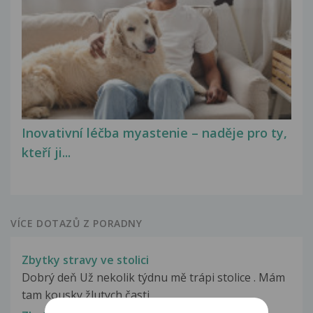
Inovativní léčba myastenie – naděje pro ty,
kteří ji...
VÍCE DOTAZŮ Z PORADNY
Zbytky stravy ve stolici
Dobrý deň Už nekolik týdnu mě trápi stolice . Mám
tam kousky žlutych časti...