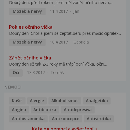
Dobrý den, před rokem jsem měl zanět očního nervu,...
Mozek a nervy
11.4.2017
Jan
Pokles očního víčka
Dobrý den. Chtěla jsem se zeptat,beru přes měsíc cipralex...
Mozek a nervy
10.4.2017
Gabriela
Zánět očního víčka
Dobrý den už tak 2-3 roky mě trápí oční víčka, oční...
Oči
18.3.2017
Tomáš
NEMOCI
Kašel
Alergie
Alkoholismus
Analgetika
Angína
Antibiotika
Antidepresiva
Antihistaminika
Antikoncepce
Antivirotika
Katalog nemocí a vyšetření