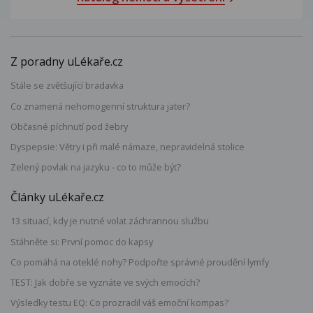
Z poradny uLékaře.cz
Stále se zvětšující bradavka
Co znamená nehomogenní struktura jater?
Občasné píchnutí pod žebry
Dyspepsie: Větry i při malé námaze, nepravidelná stolice
Zelený povlak na jazyku - co to může být?
Články uLékaře.cz
13 situací, kdy je nutné volat záchrannou službu
Stáhněte si: První pomoc do kapsy
Co pomáhá na oteklé nohy? Podpořte správné proudění lymfy
TEST: Jak dobře se vyznáte ve svých emocích?
Výsledky testu EQ: Co prozradil váš emoční kompas?