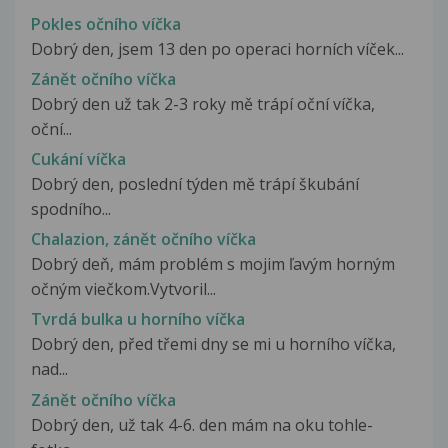
Pokles očního víčka
Dobrý den, jsem 13 den po operaci horních víček...
Zánět očního víčka
Dobrý den už tak 2-3 roky mě trápí oční víčka,
oční...
Cukání víčka
Dobrý den, poslední týden mě trápí škubání
spodního...
Chalazion, zánět očního víčka
Dobrý deň, mám problém s mojim ľavým horným
očným viečkom.Vytvoril...
Tvrdá bulka u horního víčka
Dobrý den, před třemi dny se mi u horního víčka,
nad...
Zánět očního víčka
Dobrý den, už tak 4-6. den mám na oku tohle-