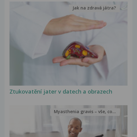
Jak na zdravá játra?
Ztukovatění jater v datech a obrazech
Myasthenia gravis – vše, co...