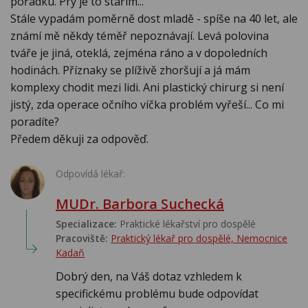
pořádku. Prý je to stářím...
Stále vypadám poměrně dost mladě - spíše na 40 let, ale
známí mě někdy téměř nepoznávají. Levá polovina
tváře je jiná, oteklá, zejména ráno a v dopoledních
hodinách. Příznaky se plíživě zhoršují a já mám
komplexy chodit mezi lidi. Ani plastický chirurg si není
jistý, zda operace očního víčka problém vyřeší... Co mi
poradíte?
Předem děkuji za odpověď.
Odpovídá lékař:
MUDr. Barbora Suchecká
Specializace:
Praktické lékařství pro dospělé
Pracoviště:
Praktický lékař pro dospělé, Nemocnice
Kadaň
Dobrý den, na Váš dotaz vzhledem k
specifickému problému bude odpovídat