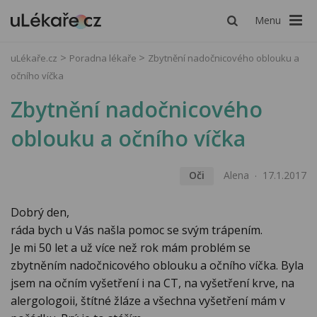
Menu
uLékaře.cz
Poradna lékaře
Zbytnění nadočnicového oblouku a
očního víčka
Zbytnění nadočnicového
oblouku a očního víčka
Oči
Alena
17.1.2017
Dobrý den,
ráda bych u Vás našla pomoc se svým trápením.
Je mi 50 let a už více než rok mám problém se
zbytněním nadočnicového oblouku a očního víčka. Byla
jsem na očním vyšetření i na CT, na vyšetření krve, na
alergologoii, štítné žláze a všechna vyšetření mám v