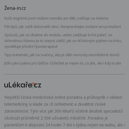
Žena-in.cz
Kvůli migréně jsem málem neměla ani děti, svěřuje se Helena
Pět tipů, jak začít dokonalé ráno. Nevynechejte snídani ani protažení
Způsob, jak se díváme do mobilu, velmi zatěžuje krční páteř, se
skloněnou hlavou je to stejná zátěž, jak se 40 kilovým pytlem na krku,
vysvětluje přední fyzioterapeut
Tipy maminek, jak na svačiny, aby je děti nenosily nesnědené domů
Jídlo jako palivo pro běžce: Důležité je nejen to, co jíte, ale i kdy to jíte
Největší česká medicínská online poradna a průkopník v oblasti
telemedicíny si klade za cíl zefektivnit a zkvalitnit české
zdravotnictví. Tým více jak 300 lékařů včetně desítek specialistů
obslouží průměrně 2 500 uživatelů měsíčně. Poradna je
pacientům k dispozici 24 hodin 7 dní v týdnu nejen na webu, ale i