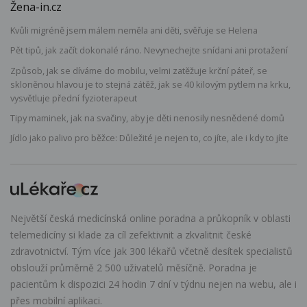
Žena-in.cz
Kvůli migréně jsem málem neměla ani děti, svěřuje se Helena
Pět tipů, jak začít dokonalé ráno. Nevynechejte snídani ani protažení
Způsob, jak se díváme do mobilu, velmi zatěžuje krční páteř, se
skloněnou hlavou je to stejná zátěž, jak se 40 kilovým pytlem na krku,
vysvětluje přední fyzioterapeut
Tipy maminek, jak na svačiny, aby je děti nenosily nesnědené domů
Jídlo jako palivo pro běžce: Důležité je nejen to, co jíte, ale i kdy to jíte
Největší česká medicínská online poradna a průkopník v oblasti
telemedicíny si klade za cíl zefektivnit a zkvalitnit české
zdravotnictví. Tým více jak 300 lékařů včetně desítek specialistů
obslouží průměrně 2 500 uživatelů měsíčně. Poradna je
pacientům k dispozici 24 hodin 7 dní v týdnu nejen na webu, ale i
přes mobilní aplikaci.