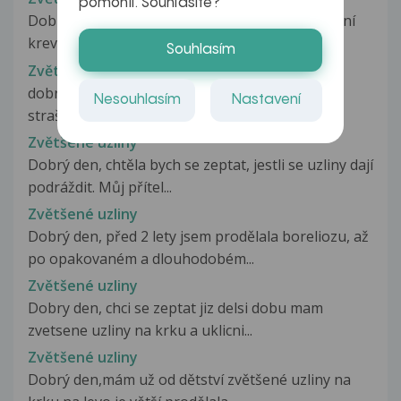
pomohli. Souhlasíte?
Dobrý den, obracím se na Vás ohledně vysvětlení
krevních testů. Cca před...
Souhlasím
Zvětšené uzliny
dobrý den mám dotaz před dvouma měsíci mě
Nesouhlasím
Nastavení
strašně v noci bolelo pod obouma rukama...
Zvětšené uzliny
Dobrý den, chtěla bych se zeptat, jestli se uzliny dají
podráždit. Můj přítel...
Zvětšené uzliny
Dobrý den, před 2 lety jsem prodělala boreliozu, až
po opakovaném a dlouhodobém...
Zvětšené uzliny
Dobry den, chci se zeptat jiz delsi dobu mam
zvetsene uzliny na krku a uklicni...
Zvětšené uzliny
Dobrý den,mám už od dětství zvětšené uzliny na