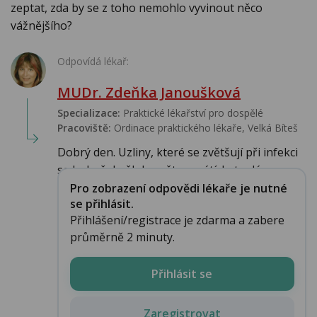
zeptat, zda by se z toho nemohlo vyvinout něco
vážnějšího?
Odpovídá lékař:
MUDr. Zdeňka Janoušková
Specializace:
Praktické lékařství pro dospělé
Pracoviště:
Ordinace praktického lékaře, Velká Bíteš
Dobrý den. Uzliny, které se zvětšují při infekci
se bohužel někdy zpět nevrátí. Je to dá...
Pro zobrazení odpovědi lékaře je nutné
se přihlásit.
Přihlášení/registrace je zdarma a zabere
průměrně 2 minuty.
Přihlásit se
Zaregistrovat