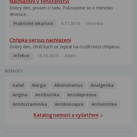
Nachlazení v těhotenství
Dobry den, prosim o radu. Pokousime se o miminko
4mesice...
Praktické lékařství
6.11.2016
Veronika
Chřipka versus nachlazení
Dobrý den, chtěl bych se zeptat na rozdíl mezi chřipkou...
Infekce
16.10.2016
Adam
NEMOCI
Kašel
Alergie
Alkoholismus
Analgetika
Angína
Antibiotika
Antidepresiva
Antihistaminika
Antikoncepce
Antivirotika
Katalog nemocí a vyšetření