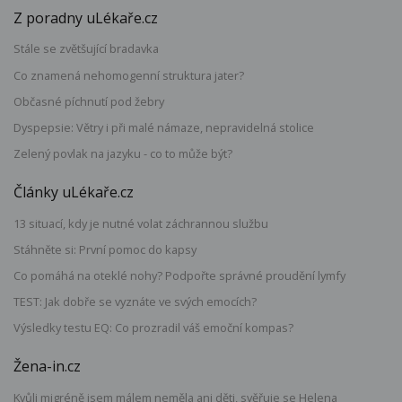
Z poradny uLékaře.cz
Stále se zvětšující bradavka
Co znamená nehomogenní struktura jater?
Občasné píchnutí pod žebry
Dyspepsie: Větry i při malé námaze, nepravidelná stolice
Zelený povlak na jazyku - co to může být?
Články uLékaře.cz
13 situací, kdy je nutné volat záchrannou službu
Stáhněte si: První pomoc do kapsy
Co pomáhá na oteklé nohy? Podpořte správné proudění lymfy
TEST: Jak dobře se vyznáte ve svých emocích?
Výsledky testu EQ: Co prozradil váš emoční kompas?
Žena-in.cz
Kvůli migréně jsem málem neměla ani děti, svěřuje se Helena