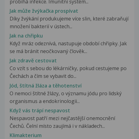
probíhá infekce. Imunitní systém...
Jak může žvýkačka prospívat
Díky žvýkání produkujeme více slin, které zabraňují
množení bakterií v ústech...
Jak na chřipku
Když mráz odeznívá, nastupuje období chřipky. Jak
se má bránit neočkovaný člověk...
Jak zdravě cestovat
Co vzít s sebou do lékárničky, pokud cestujeme po
Čechách a čím se vybavit do...
Jód, štítná žláza a těhotenství
O nemoci štítné žlázy, o významu jódu pro lidský
organismus a endokrinologii...
Když vás trápí nespavost
Nespavost patří mezi nejčastější onemocnění
Čechů. Čelní místo zaujímá i v nákladech...
Klimakterium