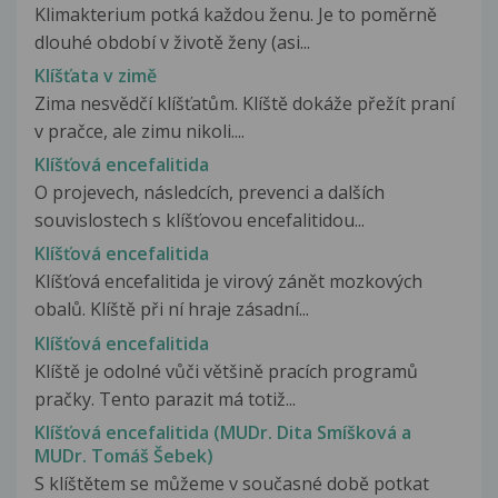
Klimakterium potká každou ženu. Je to poměrně
dlouhé období v životě ženy (asi...
Klíšťata v zimě
Zima nesvědčí klíšťatům. Klíště dokáže přežít praní
v pračce, ale zimu nikoli....
Klíšťová encefalitida
O projevech, následcích, prevenci a dalších
souvislostech s klíšťovou encefalitidou...
Klíšťová encefalitida
Klíšťová encefalitida je virový zánět mozkových
obalů. Klíště při ní hraje zásadní...
Klíšťová encefalitida
Klíště je odolné vůči většině pracích programů
pračky. Tento parazit má totiž...
Klíšťová encefalitida (MUDr. Dita Smíšková a
MUDr. Tomáš Šebek)
S klíštětem se můžeme v současné době potkat