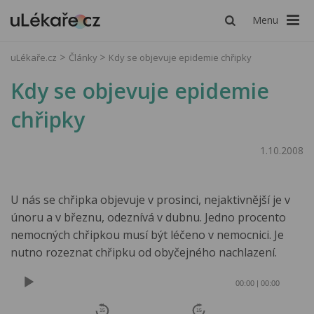
Menu
uLékaře.cz
Články
Kdy se objevuje epidemie chřipky
Kdy se objevuje epidemie
chřipky
1.10.2008
U nás se chřipka objevuje v prosinci, nejaktivnější je v
únoru a v březnu, odeznívá v dubnu. Jedno procento
nemocných chřipkou musí být léčeno v nemocnici. Je
nutno rozeznat chřipku od obyčejného nachlazení.
Audio
Player
00:00
|
00:00
15
15