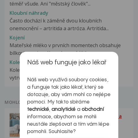
téměř všude. Ani "městský člověk"...
Kloubní náhrady
Často dochází k záměně dvou kloubních
onemocnění – artritida a artróza. Artritida...
Kojení
Mateřské mléko v prvních momentech obsahuje
bílkoviny, minerály a obranné látky....
Kolečkové brusle - pohyb pro zdravé nohy
Náš web funguje jako lékař
Kolečkové brusle mohou zlepšit svalovou
vytrvalost a sílu, ale především vzpruží...
Náš web využívá soubory cookies,
a funguje tak jako lékař, který se
dotazuje, aby vám mohl co nejlépe
MOHLO BY VÁS ZAJÍMAT
pomoci. My takto sbíráme
technické
,
analytické
a
obchodní
Vše o chřipce: Příznaky, léčba a
informace, abychom se mohli
jak se jí bránit
neustále zlepšovat a tím vám lépe
Rýma, kašel, bolest hlavy… je to
pomohli. Souhlasíte?
nachlazení, nebo se...