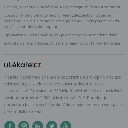
Pět tipů, jak začít dokonalé ráno. Nevynechejte snídani ani protažení
Způsob, jak se díváme do mobilu, velmi zatěžuje krční páteř, se
skloněnou hlavou je to stejná zátěž, jak se 40 kilovým pytlem na krku,
vysvětluje přední fyzioterapeut
Tipy maminek, jak na svačiny, aby je děti nenosily nesnědené domů
Jídlo jako palivo pro běžce: Důležité je nejen to, co jíte, ale i kdy to jíte
Největší česká medicínská online poradna a průkopník v oblasti
telemedicíny si klade za cíl zefektivnit a zkvalitnit české
zdravotnictví. Tým více jak 300 lékařů včetně desítek specialistů
obslouží průměrně 2 500 uživatelů měsíčně. Poradna je
pacientům k dispozici 24 hodin 7 dní v týdnu nejen na webu, ale i
přes mobilní aplikaci.