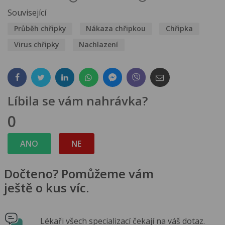
Související
Průběh chřipky
Nákaza chřipkou
Chřipka
Virus chřipky
Nachlazení
Líbila se vám nahrávka?
0
ANO
NE
Dočteno? Pomůžeme vám
ještě o kus víc.
Lékaři všech specializací čekají na váš dotaz.