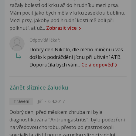
začaly bolesti od krku až do hrudníku mezi prsa.
Mám pocit jako bych měla v krku zaseklou bublinu.
Mezi prsy, jakoby pod hrudní kostí mě bolí při
polknutí, at'už...
Zobrazit více
Odpovídá lékař:
Dobrý den Nikolo, dle mého mínění u vás
došlo k podráždění jícnu při užívání ATB.
Doporučila bych vám...
Celá odpověď
Zánět sliznice žaludku
Trávení
Jiří
6.4.2017
Dobrý den, před měsícem zhruba mi byla
diagnostikována "Antrumgastritis", bylo podezření
na vředovou chorobu, přesto po gastroskopii
specialista zjistil pouze zarudlou sliznici v dolní