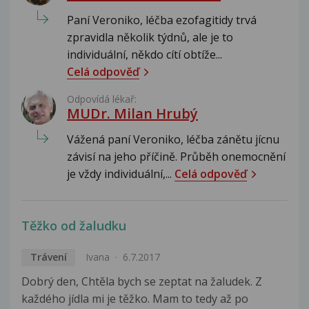
Paní Veroniko, léčba ezofagitidy trvá
zpravidla několik týdnů, ale je to
individuální, někdo cítí obtíže...
Celá odpověď
Odpovídá lékař:
MUDr. Milan Hrubý
Vážená paní Veroniko, léčba zánětu jícnu
závisí na jeho příčině. Průběh onemocnění
je vždy individuální,...
Celá odpověď
Těžko od žaludku
Trávení
Ivana
6.7.2017
Dobrý den, Chtěla bych se zeptat na žaludek. Z
každého jídla mi je těžko. Mam to tedy až po