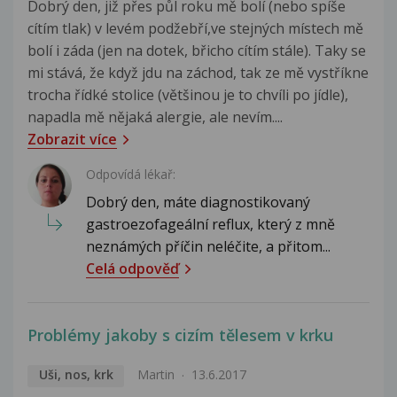
Dobrý den, již přes půl roku mě bolí (nebo spíše
cítím tlak) v levém podžebří,ve stejných místech mě
bolí i záda (jen na dotek, břicho cítím stále). Taky se
mi stává, že když jdu na záchod, tak ze mě vystříkne
trocha řídké stolice (většinou je to chvíli po jídle),
napadla mě nějaká alergie, ale nevím....
Zobrazit více
Odpovídá lékař:
Dobrý den, máte diagnostikovaný
gastroezofageální reflux, který z mně
neznámých příčin neléčite, a přitom...
Celá odpověď
Problémy jakoby s cizím tělesem v krku
Uši, nos, krk
Martin
13.6.2017