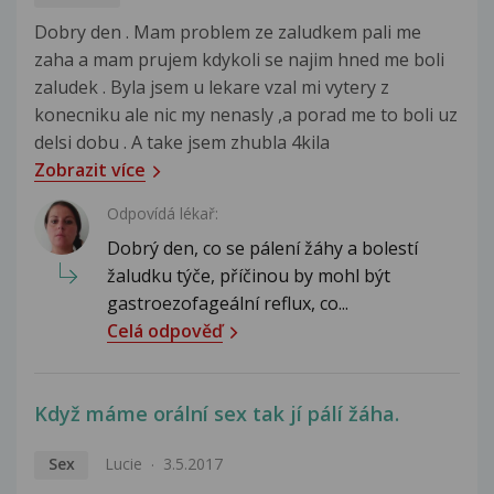
Dobry den . Mam problem ze zaludkem pali me
zaha a mam prujem kdykoli se najim hned me boli
zaludek . Byla jsem u lekare vzal mi vytery z
konecniku ale nic my nenasly ,a porad me to boli uz
delsi dobu . A take jsem zhubla 4kila
Zobrazit více
Odpovídá lékař:
Dobrý den, co se pálení žáhy a bolestí
žaludku týče, příčinou by mohl být
gastroezofageální reflux, co...
Celá odpověď
Když máme orální sex tak jí pálí žáha.
Sex
Lucie
3.5.2017