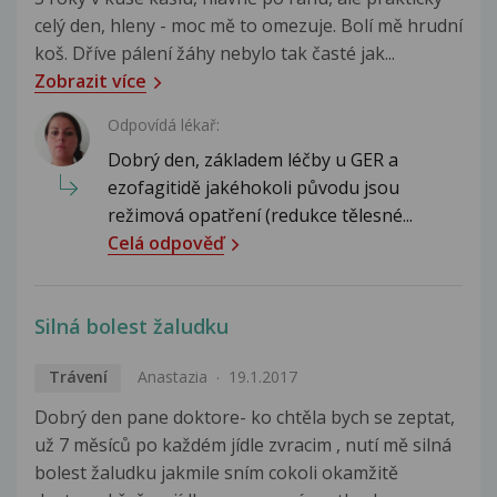
celý den, hleny - moc mě to omezuje. Bolí mě hrudní
koš. Dříve pálení žáhy nebylo tak časté jak...
Zobrazit více
Odpovídá lékař:
Dobrý den, základem léčby u GER a
ezofagitidě jakéhokoli původu jsou
režimová opatření (redukce tělesné...
Celá odpověď
Silná bolest žaludku
Trávení
Anastazia
19.1.2017
Dobrý den pane doktore- ko chtěla bych se zeptat,
už 7 měsíců po každém jídle zvracim , nutí mě silná
bolest žaludku jakmile sním cokoli okamžitě