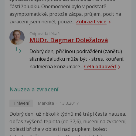
části žaludku. Onemocnění bylo v podstatě
asymptomatické, protože zácpa, průjem, pocit na
zvracení jsem neměl, pouze...
Zobrazit více
Odpovídá lékař:
MUDr. Dagmar Doležalová
Dobrý den, příčinou podráždění (zánětu)
sliznice žaludku může být - stres, kouření,
nadměrná konzumace...
Celá odpověď
Nauzea a zvracení
Trávení
Markéta
13.3.2017
Dobrý den, už několik týdnů mě trápí častá nauzea,
občas zvýšená teplota (do 37,6), nucení na zvracení,
bolesti břicha v oblasti nad pupkem, bolest