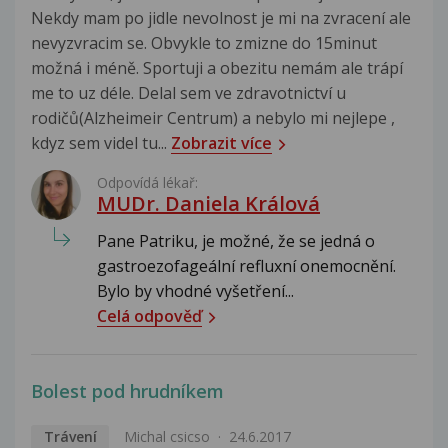
Nekdy mam po jidle nevolnost je mi na zvracení ale
nevyzvracim se. Obvykle to zmizne do 15minut
možná i méně. Sportuji a obezitu nemám ale trápí
me to uz déle. Delal sem ve zdravotnictví u
rodičů(Alzheimeir Centrum) a nebylo mi nejlepe ,
kdyz sem videl tu...
Zobrazit více
Odpovídá lékař:
MUDr. Daniela Králová
Pane Patriku, je možné, že se jedná o
gastroezofageální refluxní onemocnění.
Bylo by vhodné vyšetření...
Celá odpověď
Bolest pod hrudníkem
Trávení
Michal csicso
24.6.2017