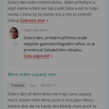
Dobrý den,mám intimní dotaz....Mám přítelkyni a
když máme orální sex tak jí pálí žáha a mě to trápí
nevíte z čeho by to mohlo být a čím to změnit?
Děkuji
Zobrazit více
Odpovídá lékař:
Dobrý den, primární příčinou bude
nejspíše gastroezofageální reflux, co je
proniknutí žaludečního obsahu...
Celá odpověď
Ráno mám ucpaný nos
Trávení
Eva
30.4.2017
Dobry den již delsi dobu me trapi rano ucpany
nos.V ustech citim divny pocit a chut jako hleny i
behem dne ale ne kazdy den.Nekdy mam pocit ze