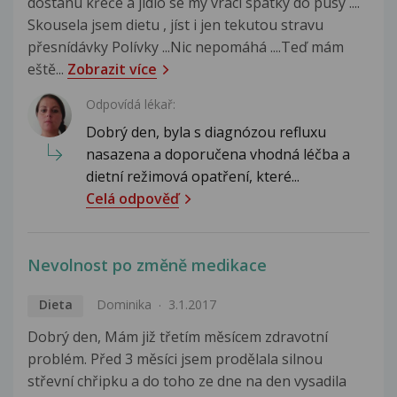
dostanu křeče a jídlo se my vrací spatky do pusy ....
Skousela jsem dietu , jíst i jen tekutou stravu
přesnídávky Polívky ...Nic nepomáhá ....Teď mám
eště...
Zobrazit více
Odpovídá lékař:
Dobrý den, byla s diagnózou refluxu
nasazena a doporučena vhodná léčba a
dietní režimová opatření, které...
Celá odpověď
Nevolnost po změně medikace
Dieta
Dominika
3.1.2017
Dobrý den, Mám již třetím měsícem zdravotní
problém. Před 3 měsíci jsem prodělala silnou
střevní chřipku a do toho ze dne na den vysadila