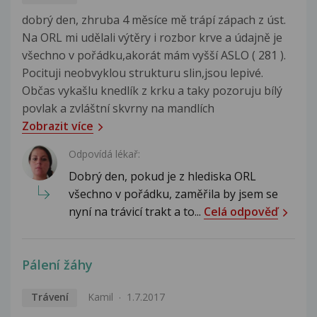
dobrý den, zhruba 4 měsíce mě trápí zápach z úst.
Na ORL mi udělali výtěry i rozbor krve a údajně je
všechno v pořádku,akorát mám vyšší ASLO ( 281 ).
Pocituji neobvyklou strukturu slin,jsou lepivé.
Občas vykašlu knedlík z krku a taky pozoruju bílý
povlak a zvláštní skvrny na mandlích
Zobrazit více
Odpovídá lékař:
Dobrý den, pokud je z hlediska ORL
všechno v pořádku, zaměřila by jsem se
nyní na trávicí trakt a to...
Celá odpověď
Pálení žáhy
Trávení
Kamil
1.7.2017