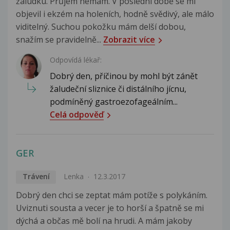
žaludku. Průjem nemám. V poslední době se mi
objevil i ekzém na holeních, hodně svědivý, ale málo
viditelný. Suchou pokožku mám delší dobou,
snažím se pravidelně...
Zobrazit více
Odpovídá lékař:
Dobrý den, příčinou by mohl být zánět
žaludeční sliznice či distálního jícnu,
podmíněný gastroezofageálním...
Celá odpověď
GER
Trávení
Lenka
12.3.2017
Dobrý den chci se zeptat mám potíže s polykáním.
Uviznuti sousta a vecer je to horší a špatně se mi
dýchá a občas mě bolí na hrudi. A mám jakoby