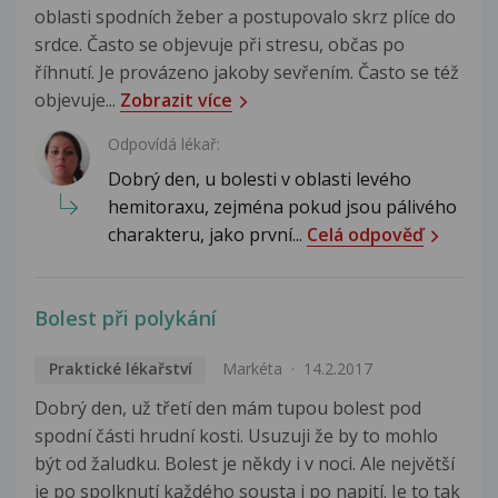
oblasti spodních žeber a postupovalo skrz plíce do
srdce. Často se objevuje při stresu, občas po
říhnutí. Je provázeno jakoby sevřením. Často se též
objevuje...
Zobrazit více
Odpovídá lékař:
Dobrý den, u bolesti v oblasti levého
hemitoraxu, zejména pokud jsou pálivého
charakteru, jako první...
Celá odpověď
Bolest při polykání
Praktické lékařství
Markéta
14.2.2017
Dobrý den, už třetí den mám tupou bolest pod
spodní části hrudní kosti. Usuzuji že by to mohlo
být od žaludku. Bolest je někdy i v noci. Ale největší
je po spolknutí každého sousta i po napití. Je to tak