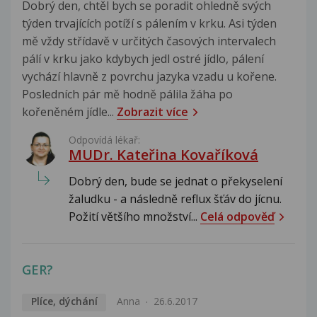
Dobrý den, chtěl bych se poradit ohledně svých
týden trvajících potíží s pálením v krku. Asi týden
mě vždy střídavě v určitých časových intervalech
pálí v krku jako kdybych jedl ostré jídlo, pálení
vychází hlavně z povrchu jazyka vzadu u kořene.
Posledních pár mě hodně pálila žáha po
kořeněném jídle...
Zobrazit více
Odpovídá lékař:
MUDr. Kateřina Kovaříková
Dobrý den, bude se jednat o překyselení
žaludku - a následně reflux šťáv do jícnu.
Požití většího množství...
Celá odpověď
GER?
Plíce, dýchání
Anna
26.6.2017