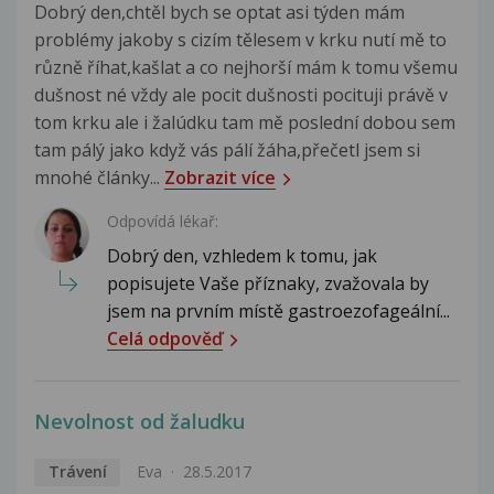
Dobrý den,chtěl bych se optat asi týden mám
problémy jakoby s cizím tělesem v krku nutí mě to
různě říhat,kašlat a co nejhorší mám k tomu všemu
dušnost né vždy ale pocit dušnosti pocituji právě v
tom krku ale i žalúdku tam mě poslední dobou sem
tam pálý jako když vás pálí žáha,přečetl jsem si
mnohé články...
Zobrazit více
Odpovídá lékař:
Dobrý den, vzhledem k tomu, jak
popisujete Vaše příznaky, zvažovala by
jsem na prvním místě gastroezofageální...
Celá odpověď
Nevolnost od žaludku
Trávení
Eva
28.5.2017