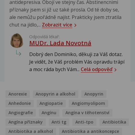
antidepresiva. Obojí ve stejny čas. Abstinencnimi
příznaky jsem si již uz také prosla. Od té doby se,
ale nemůžu pořádně najíst. Prakticky jsem ztratila
chut na jídlo,...
Zobrazit více
Odpovídá lékař:
MUDr. Lada Novotná
Dobrý den Dominiko, děkuji za Váš dotaz.
Je vidět, že Váš problém Vás opravdu trápí
a moc ráda bych Vám...
Celá odpověď
Anorexie
Anopyrin a alkohol
Anopyrin
Anhedonie
Angiopatie
Angiomyolipom
Angiografie
Angínu
Angína v těhotenství
Angína příznaky
Anti tg
Anti-tpo
Antibiotika
Antibiotika a alkohol
Antibiotika a antikoncepce