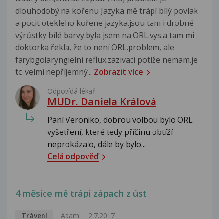
dlouhodobý.na kořenu Jazyka mě trápí bílý povlak
a pocit otekleho kořene jazyka.jsou tam i drobné
výrůstky bílé barvy.byla jsem na ORL.vys.a tam mi
doktorka řekla, že to není ORL.problem, ale
farybgolaryngielni reflux.zazivaci potíže nemam.je
to velmi nepříjemný...
Zobrazit více
Odpovídá lékař:
MUDr. Daniela Králová
Paní Veroniko, dobrou volbou bylo ORL
vyšetření, které tedy příčinu obtíží
neprokázalo, dále by bylo...
Celá odpověď
4 měsíce mě trápí zápach z úst
Trávení
Adam
2.7.2017