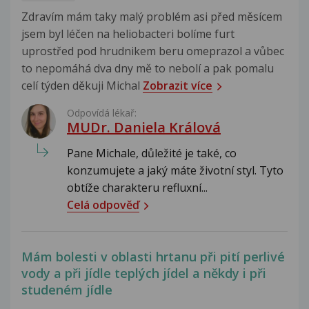
Zdravím mám taky malý problém asi před měsícem
jsem byl léčen na heliobacteri bolíme furt
uprostřed pod hrudnikem beru omeprazol a vůbec
to nepomáhá dva dny mě to nebolí a pak pomalu
celí týden děkuji Michal
Zobrazit více
Odpovídá lékař:
MUDr. Daniela Králová
Pane Michale, důležité je také, co
konzumujete a jaký máte životní styl. Tyto
obtíže charakteru refluxní...
Celá odpověď
Mám bolesti v oblasti hrtanu při pití perlivé
vody a při jídle teplých jídel a někdy i při
studeném jídle