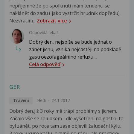
nepříjemné že po spolknutí mám tendenci se
naklánět do zadu ( jako vystrčit hrudník dopředu).
Nezvracím...
Zobrazit více
Odpovídá lékař:
Dobrý den, nejspíše se bude jednat o
zánět jícnu, vzniká nejčastěji na podkladě
gastroezofageálního refluxu,...
Celá odpověď
GER
Trávení
Hedi
24.1.2017
Dobrý den,již 3 roky mě trápí problémy s jícnem.
Začalo vše se žaludkem - dle vyšetření na gastru to
byl zánět, po roce tam zase objevili žaludeční kýlu.
3 roky v kuse kašlu, hlavně po ránu, ale prakticky