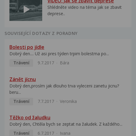
VIDEO: Jak se zbavit deprese
Shlédněte video na téma jak se zbavit
deprese..
SOUVISEJÍCÍ DOTAZY Z PORADNY
Bolesti po jídle
Dobrý den.... Už asi pres týden trpim bolestma po...
Trávení
9.7.2017
Bára
Zánět jícnu
Dobrý den,prosím jak dlouho trva vyleceni zanetu jicnu?
beru...
Trávení
7.7.2017
Veronika
Těžko od žaludku
Dobrý den, Chtěla bych se zeptat na žaludek. Z každého...
Trávení
6.7.2017
Ivana