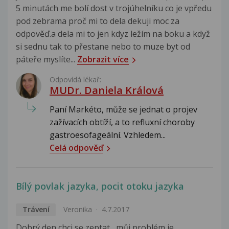
5 minutách me bolí dost v trojúhelníku co je vpředu
pod zebrama proč mi to dela dekuji moc za
odpověď.a dela mi to jen kdyz ležím na boku a když
si sednu tak to přestane nebo to muze byt od
páteře myslíte...
Zobrazit více
Odpovídá lékař:
MUDr. Daniela Králová
Paní Markéto, může se jednat o projev
zažívacích obtíží, a to refluxní choroby
gastroesofageální. Vzhledem...
Celá odpověď
Bílý povlak jazyka, pocit otoku jazyka
Trávení
Veronika
4.7.2017
Dobrý den,chci se zeptat , můj problém je