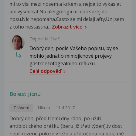
mi to visi mezi nosem a krkem a nejde to vykaslat
ani vysmrkat.Na alergologii mi dali sprej do
nosu.Nic nepomaha.Casto se mi delaji afty.Uz jsem
z toho nestastna...
Zobrazit více
Odpovídá lékař:
Dobrý den, podle Vašeho popisu, by se
mohlo jednat o mimojícnové projevy
gastroezofageálního refluxu....
Celá odpověď
Bolest jícnu
Trávení
Nikola
11.4.2017
Dobrý den, před třemi dny ráno, po užití
antibiotického prášku (beru již třetí týden),(v dost
nepřirozené poloze v leže a přetočená na bok) mě