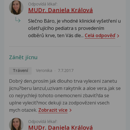
Odpovídá lékař:
MUDr. Daniela Králová
Slečno Báro, je vhodné klinické vyšetření u
ošetřujícího pediatra s provedením
odběrů krve, ten Vás dle...
Celá odpověď
Zánět jícnu
Trávení
Veronika
7.7.2017
Dobrý den,prosím jak dlouho trva vyleceni zanetu
jicnu?beru lanzul,uzivam rakytnik a aloe vera..jak se
co nejrychleji tohoto onemocneni zbavit?da se
uplne vylecit?moc dekuji za zodpovězeni vsech
mych otazek.
Zobrazit více
Odpovídá lékař:
MUDr. Daniela Králová