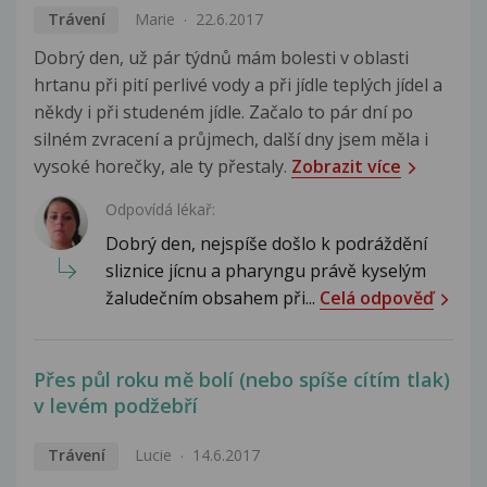
Trávení
Marie
22.6.2017
Dobrý den, už pár týdnů mám bolesti v oblasti
hrtanu při pití perlivé vody a při jídle teplých jídel a
někdy i při studeném jídle. Začalo to pár dní po
silném zvracení a průjmech, další dny jsem měla i
vysoké horečky, ale ty přestaly.
Zobrazit více
Odpovídá lékař:
Dobrý den, nejspíše došlo k podráždění
sliznice jícnu a pharyngu právě kyselým
žaludečním obsahem při...
Celá odpověď
Přes půl roku mě bolí (nebo spíše cítím tlak)
v levém podžebří
Trávení
Lucie
14.6.2017