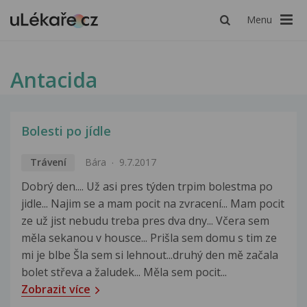
Menu
Antacida
Bolesti po jídle
Trávení
Bára
9.7.2017
Dobrý den.... Už asi pres týden trpim bolestma po
jidle... Najim se a mam pocit na zvracení... Mam pocit
ze už jist nebudu treba pres dva dny... Včera sem
měla sekanou v housce... Prišla sem domu s tim ze
mi je blbe Šla sem si lehnout...druhý den mě začala
bolet střeva a žaludek... Měla sem pocit...
Zobrazit více