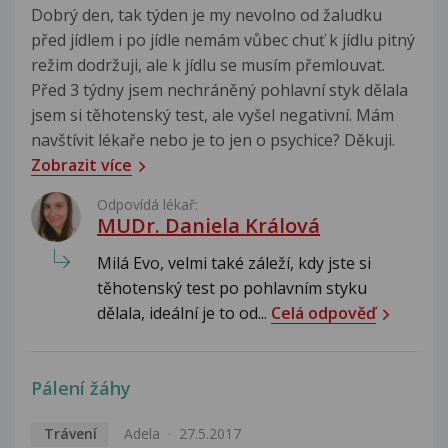
Dobrý den, tak týden je my nevolno od žaludku
před jídlem i po jídle nemám vůbec chuť k jídlu pitný
režim dodržuji, ale k jídlu se musím přemlouvat.
Před 3 týdny jsem nechráněný pohlavní styk dělala
jsem si těhotenský test, ale vyšel negativní. Mám
navštívit lékaře nebo je to jen o psychice? Děkuji.
Zobrazit více
Odpovídá lékař:
MUDr. Daniela Králová
Milá Evo, velmi také záleží, kdy jste si
těhotenský test po pohlavním styku
dělala, ideální je to od...
Celá odpověď
Pálení žáhy
Trávení
Adela
27.5.2017