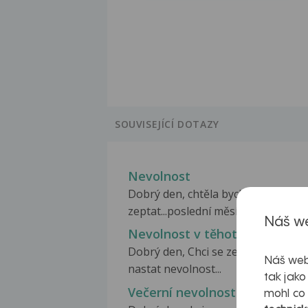
SOUVISEJÍCÍ DOTAZY
Nevolnost
Dobrý den, chtěla bych se
zeptat...poslední měsíce...
Náš we
Nevolnost v těhotenství
Dobrý den, Chci se zeptat kdy můž
Náš web
nastat nevolnost...
tak jako
Večerní nevolnost
mohl co