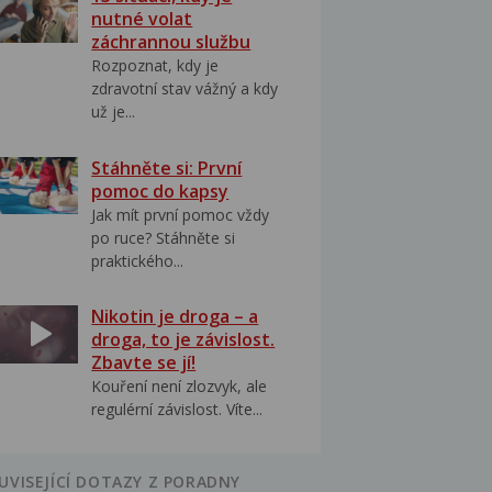
nutné volat
záchrannou službu
Rozpoznat, kdy je
zdravotní stav vážný a kdy
už je...
Stáhněte si: První
pomoc do kapsy
Jak mít první pomoc vždy
po ruce? Stáhněte si
praktického...
Nikotin je droga – a
droga, to je závislost.
Zbavte se jí!
Kouření není zlozvyk, ale
regulérní závislost. Víte...
UVISEJÍCÍ DOTAZY Z PORADNY