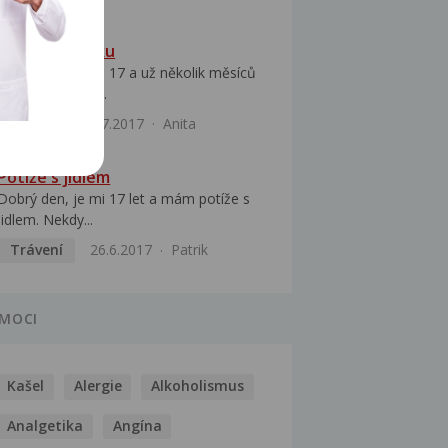
Bolesti žaludku
Dobrý den, je mi 17 a už několik měsíců
mě trápí bolesti...
Trávení
6.7.2017
Anita
Potíže s jídlem
Dobrý den, je mi 17 let a mám potíže s
jidlem. Nekdy...
Trávení
26.6.2017
Patrik
MOCI
Kašel
Alergie
Alkoholismus
Analgetika
Angína