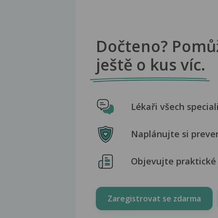
Dočteno? Pomů
ještě o kus víc.
Lékaři všech special
Naplánujte si preve
Objevujte praktické 
Zaregistrovat se zdarma