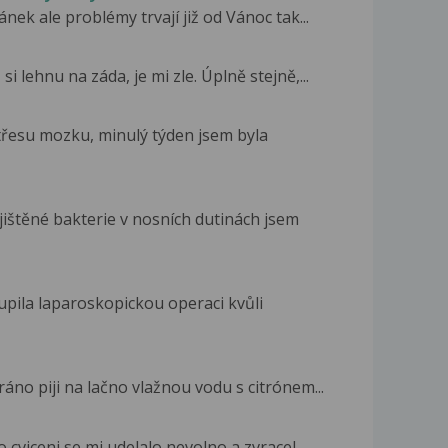
ek ale problémy trvají již od Vánoc tak...
i lehnu na záda, je mi zle. Úplně stejně,...
otřesu mozku, minulý týden jsem byla
jištěné bakterie v nosních dutinách jsem
upila laparoskopickou operaci kvůli
m
áno piji na lačno vlažnou vodu s citrónem...
o cviceni se mi udelalo nevolno a zvracel...