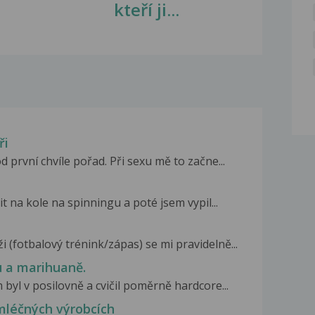
kteří ji...
ři
 první chvíle pořad. Při sexu mě to začne...
t na kole na spinningu a poté jsem vypil...
 (fotbalový trénink/zápas) se mi pravidelně...
u a marihuaně.
 byl v posilovně a cvičil poměrně hardcore...
mléčných výrobcích