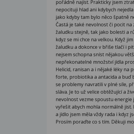
pořádně najíst. Prakticky jsem ztrat
nepocituji hlad ani kdybych nejedla
jako kdyby tam bylo něco špatně ne
Častá je také nevolnost či pocit na 
žaludku stejně, tak jako bolesti a r
kdyz se mi chce na velkou. Když jim
žaludku a dokonce v břiše tlačí i pi
nejsem schopna sníst nějakou větší 
nepřekonatelné množství jídla pro
Helicid, ranisan a i nějaké léky n
forte, probiotika a antacida a buď
se problemy navratili v plné síle, p
sláva. Je to už velice obtěžující a 
nevolnost vezme spoustu energie je 
vyřešit abych mohla normálně jist
a jídlo jsem měla vždy rada i kdyz js
Prosím poraďte co s tím. Děkuji mo