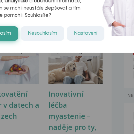
en
Dobry den v utery 16.5 jsem byla na
é
,
analytické
a
obchodní
informace,
gynekologii a oznamili...
 se mohli neustále zlepšovat a tím
e pomohli. Souhlasíte?
lasím
Nesouhlasím
Nastavení
na zdravá játra?
Myasthenia gravis – vše, co...
kovatění
Inovativní
NE
r v datech a
léčba
azech
myastenie –
naděje pro ty,