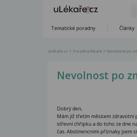
Tematické poradny
Články
uLékaře.cz
Poradna lékaře
Nevolnost po z
Nevolnost po 
Dobrý den,
Mám již třetím měsícem zdravotní p
střevní chřipku a do toho ze dne na
čas. Abstinencnimi příznaky jsem si