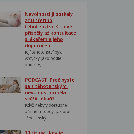
Nevolnosti ji potkaly
až u třetího
těhotenství. K úlevě
přispěly až konzultace
s lékařem a jeho
doporučení
Její těhotenství byla
vždycky jako podle
příručky,...
PODCAST: Proč byste
se s těhotenskými
nevolnostmi měla
svěřit lékaři?
Když nebyly dostupné
účinné metody, jak proti
těhotenský...
13 situací, kdy je