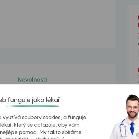
Nevolnosti
Dobrý den, je mi 18 let a mívám časté
nevolnosti, které...
b funguje jako lékař
Nevolnost
e
Dobrý den.Je mi 13 let a poslední
 využívá soubory cookies, a funguje
měsíc trpím silnými...
 lékař, který se dotazuje, aby vám
Utrogestan a nevolnost
 nejlépe pomoci. My takto sbíráme