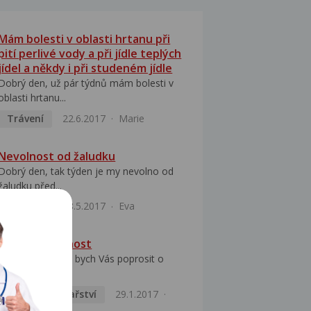
Mám bolesti v oblasti hrtanu při
pití perlivé vody a při jídle teplých
jídel a někdy i při studeném jídle
Dobrý den, už pár týdnů mám bolesti v
oblasti hrtanu...
Trávení
22.6.2017
Marie
Nevolnost od žaludku
Dobrý den, tak týden je my nevolno od
žaludku před...
Trávení
28.5.2017
Eva
Únava, nevolnost
Dobrý den, chtěl bych Vás poprosit o
názor. Zhruba...
Praktické lékařství
29.1.2017
Vlastimil