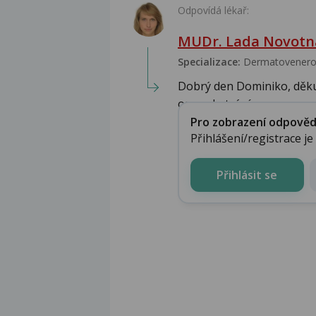
Odpovídá lékař:
MUDr. Lada Novotn
Specializace:
Dermatovenerolo
Dobrý den Dominiko, děkuj
opravdu trápí a mo...
Pro zobrazení odpovědi 
Přihlášení/registrace j
Přihlásit se