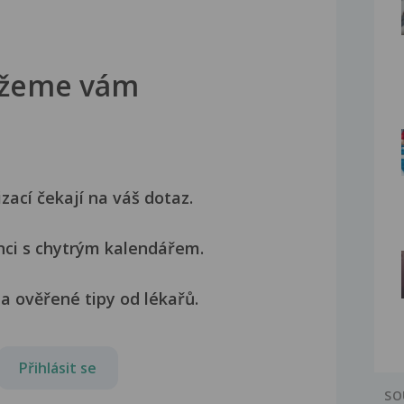
žeme vám
izací čekají na váš dotaz.
nci s chytrým kalendářem.
a ověřené tipy od lékařů.
Přihlásit se
SO