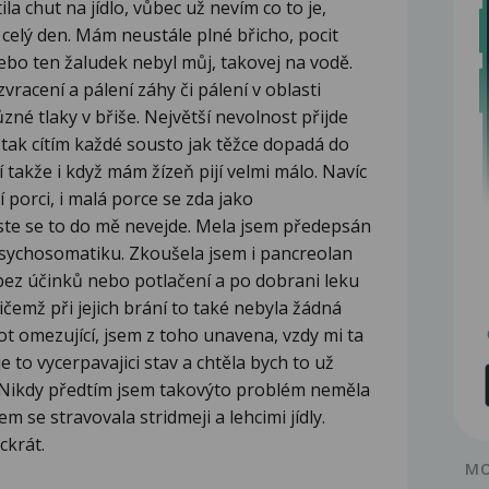
ila chut na jídlo, vůbec už nevím co to je,
 celý den. Mám neustále plné břicho, pocit
bo ten žaludek nebyl můj, takovej na vodě.
zvracení a pálení záhy či pálení v oblasti
ůzné tlaky v břiše. Největší nevolnost přijde
 tak cítím každé sousto jak těžce dopadá do
tí takže i když mám žízeň pijí velmi málo. Navíc
porci, i malá porce se zda jako
ste se to do mě nevejde. Mela jsem předepsán
a psychosomatiku. Zkoušela jsem i pancreolan
 bez účinků nebo potlačení a po dobrani leku
řičemž při jejich brání to také nebyla žádná
život omezující, jsem z toho unavena, vzdy mi ta
to vycerpavajici stav a chtěla bych to už
. Nikdy předtím jsem takovýto problém neměla
em se stravovala stridmeji a lehcimi jídly.
ckrát.
MO