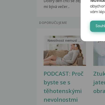
Dobrý den chci se zeptat. Už 4-ty d
technick
mi bývá večer...
abychom
vám lép
DOPORUČUJEME
Souh
Nevolnost nemusí být nutnou...
Jak 
PODCAST: Proč
Ztu
byste se s
jate
těhotenskými
obr
nevolnostmi