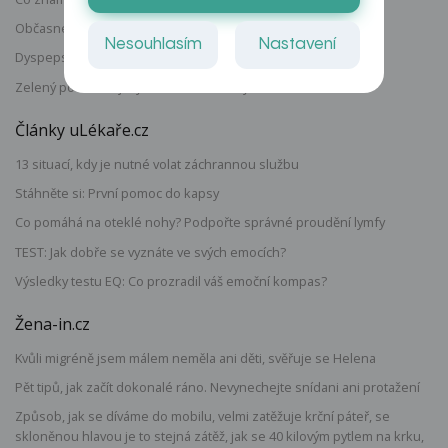
Občasné píchnutí pod žebry
Nesouhlasím
Nastavení
Dyspepsie: Větry i při malé námaze, nepravidelná stolice
Zelený povlak na jazyku - co to může být?
Články uLékaře.cz
13 situací, kdy je nutné volat záchrannou službu
Stáhněte si: První pomoc do kapsy
Co pomáhá na oteklé nohy? Podpořte správné proudění lymfy
TEST: Jak dobře se vyznáte ve svých emocích?
Výsledky testu EQ: Co prozradil váš emoční kompas?
Žena-in.cz
Kvůli migréně jsem málem neměla ani děti, svěřuje se Helena
Pět tipů, jak začít dokonalé ráno. Nevynechejte snídani ani protažení
Způsob, jak se díváme do mobilu, velmi zatěžuje krční páteř, se
skloněnou hlavou je to stejná zátěž, jak se 40 kilovým pytlem na krku,