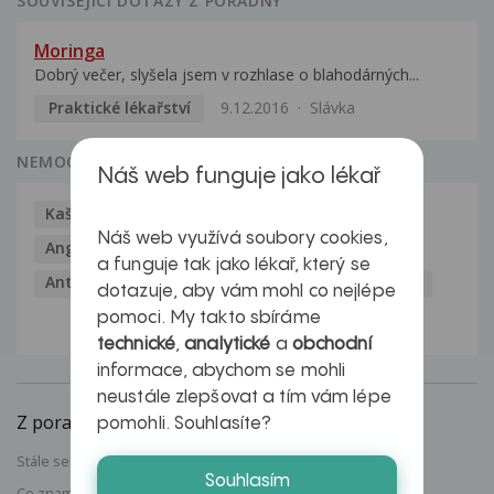
SOUVISEJÍCÍ DOTAZY Z PORADNY
Moringa
Dobrý večer, slyšela jsem v rozhlase o blahodárných...
Praktické lékařství
9.12.2016
Slávka
NEMOCI
Náš web funguje jako lékař
Kašel
Alergie
Alkoholismus
Analgetika
Náš web využívá soubory cookies,
Angína
Antibiotika
Antidepresiva
a funguje tak jako lékař, který se
Antihistaminika
Antikoncepce
Antivirotika
dotazuje, aby vám mohl co nejlépe
pomoci. My takto sbíráme
Katalog nemocí a vyšetření
technické
,
analytické
a
obchodní
informace, abychom se mohli
neustále zlepšovat a tím vám lépe
Z poradny uLékaře.cz
pomohli. Souhlasíte?
Stále se zvětšující bradavka
Souhlasím
Co znamená nehomogenní struktura jater?