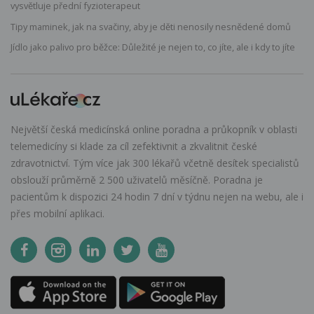
vysvětluje přední fyzioterapeut
Tipy maminek, jak na svačiny, aby je děti nenosily nesnědené domů
Jídlo jako palivo pro běžce: Důležité je nejen to, co jíte, ale i kdy to jíte
Největší česká medicínská online poradna a průkopník v oblasti
telemedicíny si klade za cíl zefektivnit a zkvalitnit české
zdravotnictví. Tým více jak 300 lékařů včetně desítek specialistů
obslouží průměrně 2 500 uživatelů měsíčně. Poradna je
pacientům k dispozici 24 hodin 7 dní v týdnu nejen na webu, ale i
přes mobilní aplikaci.