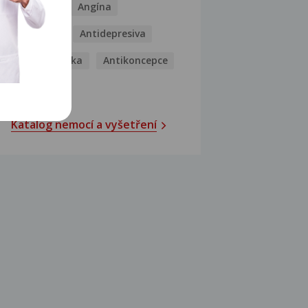
Analgetika
Angína
Antibiotika
Antidepresiva
Antihistaminika
Antikoncepce
Antivirotika
Katalog nemocí a vyšetření