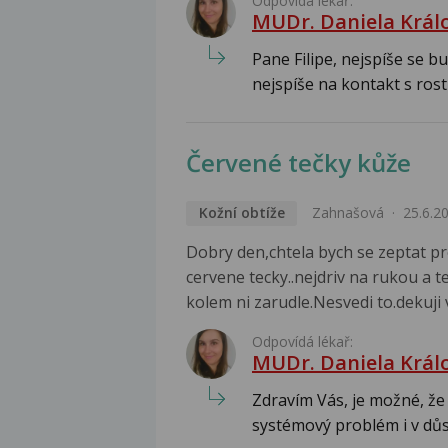
Odpovídá lékař:
MUDr. Daniela Král
Pane Filipe, nejspíše se b
nejspíše na kontakt s rostl
Červené tečky kůže
Kožní obtíže
Zahnašová
25.6.2
Dobry den,chtela bych se zeptat pro
cervene tecky..nejdriv na rukou a t
kolem ni zarudle.Nesvedi to.dekuj
Odpovídá lékař:
MUDr. Daniela Král
Zdravím Vás, je možné, ž
systémový problém i v důs