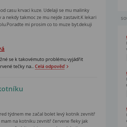
od casu krvaci kuze. Udelaji se mu malinky
v a nekdy takmoc ze mu nejde zastavit.K lekari
SO
olu.Poradte mi prosim co to muze byt.dekuji
vá
žné se k takovémuto problému vyjádřit
rvené tečky na...
Celá odpověď
kotníku
red týdnem me začal bolet levý kotnik zevnitř
 mam na kotniku zevnitř červene fleky jak