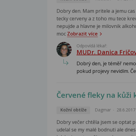
Dobry den. Mam pritele a jemu cas 
tecky cerveny a z toho mu tece kre
nepujde a hlavne je milovnik alkoh
moc
Zobrazit více
Odpovídá lékař:
MUDr. Danica Fričo
Dobrý den, je téměř nemo
pokud projevy nevidím. Če
Červené fleky na kůži 
Kožní obtíže
Dagmar
28.6.2017
Dobry večer chtěla jsem se optat p
udelal se my malé bodnuti ale dnes