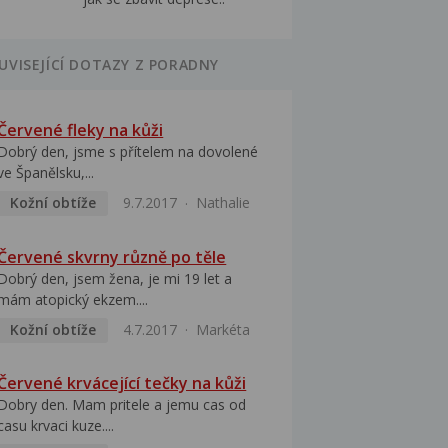
UVISEJÍCÍ DOTAZY Z PORADNY
Červené fleky na kůži
Dobrý den, jsme s přítelem na dovolené
ve Španělsku,...
Kožní obtíže
9.7.2017
Nathalie
Červené skvrny různě po těle
Dobrý den, jsem žena, je mi 19 let a
mám atopický ekzem....
Kožní obtíže
4.7.2017
Markéta
Červené krvácející tečky na kůži
Dobry den. Mam pritele a jemu cas od
casu krvaci kuze....