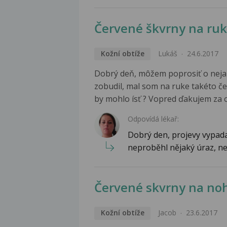
Červené škvrny na ru
Kožní obtíže
Lukáš
24.6.2017
Dobrý deň, môžem poprosiť o neja
zobudil, mal som na ruke takéto č
by mohlo ísť ? Vopred ďakujem za
Odpovídá lékař:
Dobrý den, projevy vypada
neproběhl nějaký úraz, ne
Červené skvrny na no
Kožní obtíže
Jacob
23.6.2017