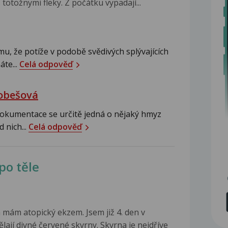
 totožnymi fleky. Z počátku vypadají...
u, že potíže v podobě svědivých splývajících
áte...
Celá odpověď
Dobešová
dokumentace se určitě jedná o nějaký hmyz
 nich...
Celá odpověď
po těle
a mám atopický ekzem. Jsem již 4. den v
lají divné červené skvrny. Skvrna je nejdříve