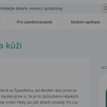
Pro zaměstnavatele
Mobilní aplikace
a kůži
MO
lené ve Španělsku, asi desáté ráno jsme se
, mysleli jsme si, že je to způsobeno nějakým
ar krém. Fleky po pár dnech zmizely. Po cca