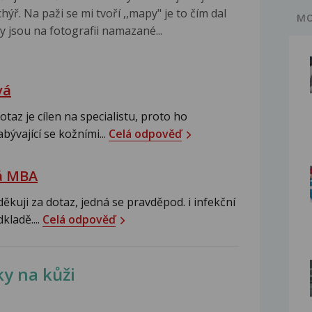
ýř. Na paži se mi tvoří ,,mapy" je to čím dal
MO
ny jsou na fotografii namazané...
vá
az je cílen na specialistu, proto ho
ývající se kožními...
Celá odpověď
á MBA
ěkuji za dotaz, jedná se pravděpod. i infekční
ladě....
Celá odpověď
ky na kůži