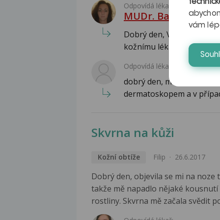
technick
Odpovídá lékař:
MUDr. Barbora Suc
abychom
vám lép
Dobrý den, Váš dotaz před
kožnímu lékaři. Používejte
Souh
Odpovídá lékař:
dobrý den, musíte navštívi
dermatoskopem a v případ
Skvrna na kůži
Kožní obtíže
Filip
26.6.2017
Dobrý den, objevila se mi na noze 
takže mě napadlo nějaké kousnutí 
rostliny. Skvrna mě začala svědit 