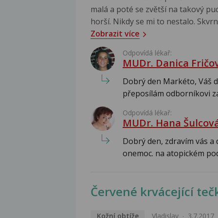
malá a poté se zvětší na takový puch
horší. Nikdy se mi to nestalo. Skvr
Zobrazit více
Odpovídá lékař:
MUDr. Danica Fričo
Dobrý den Markéto, Váš dot
přeposílám odborníkovi zab
Odpovídá lékař:
MUDr. Hana Šulcov
Dobrý den, zdravím vás a d
onemoc. na atopickém podk
Červené krvácející teč
Kožní obtíže
Vladislav
3.7.2017