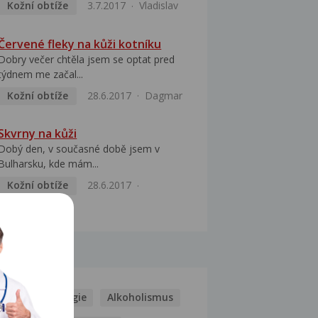
Kožní obtíže
3.7.2017
Vladislav
Červené fleky na kůži kotníku
Dobry večer chtěla jsem se optat pred
týdnem me začal...
Kožní obtíže
28.6.2017
Dagmar
Skvrny na kůži
Dobý den, v současné době jsem v
Bulharsku, kde mám...
Kožní obtíže
28.6.2017
Stanislava
MOCI
Kašel
Alergie
Alkoholismus