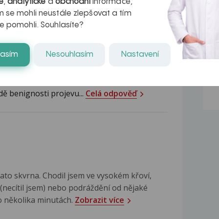
é
,
analytické
a
obchodní
informace,
hecká
 se mohli neustále zlepšovat a tím
e pomohli. Souhlasíte?
ám k bližšímu posouzení specialistovi-
 každý den...
Celá odpověď
lasím
Nesouhlasím
Nastavení
t dermatologa, ten projev vyšetří
ě benignosti projevu...
Celá odpověď
tato skvrna. Chodil jsem ve vysokém křoví,
(necítil jsem) nebo podráždění od nějaké
po několika minutách.
Zobrazit více