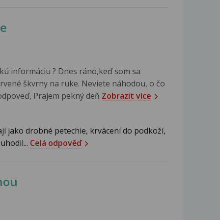
ke
kú informáciu ? Dnes ráno,keď som sa
ervené škvrny na ruke. Neviete náhodou, o čo
 odpoveď, Prajem pekný deň
Zobrazit více
jí jako drobné petechie, krvácení do podkoží,
uhodil...
Celá odpověď
hou