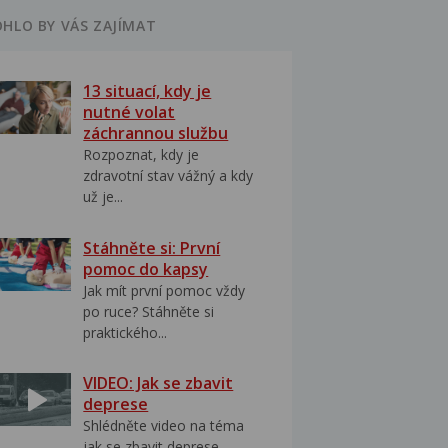
HLO BY VÁS ZAJÍMAT
13 situací, kdy je
nutné volat
záchrannou službu
Rozpoznat, kdy je
zdravotní stav vážný a kdy
už je...
Stáhněte si: První
pomoc do kapsy
Jak mít první pomoc vždy
po ruce? Stáhněte si
praktického...
VIDEO: Jak se zbavit
deprese
Shlédněte video na téma
jak se zbavit deprese..