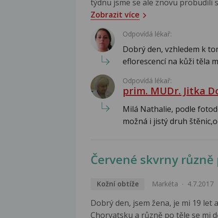
týdnu jsme se ale znovu probudili s
Zobrazit více
Odpovídá lékař:
Dobrý den, vzhledem k tom
eflorescencí na kůži těla m
Odpovídá lékař:
prim. MUDr. Jitka 
Milá Nathalie, podle foto
možná i jistý druh štěnic,od
Červené skvrny různě 
Kožní obtíže
Markéta
4.7.2017
Dobrý den, jsem žena, je mi 19 let 
Chorvatsku a různě po těle se mi dě