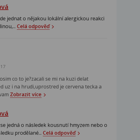
ová
ude jednat o nějakou lokální alergickou reakci
inou,...
Celá odpověď
017
sim co to je?zacali se mi na kuzi delat
ed uz i na hrudi,uprostred je cervena tecka a
i vam
Zobrazit více
ová
e se jedná o následek kousnutí hmyzem nebo o
ledku prodělané...
Celá odpověď