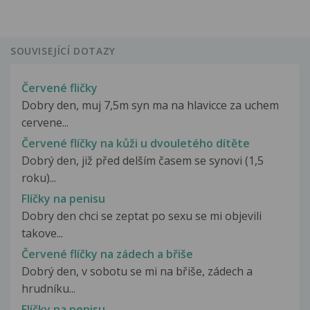
SOUVISEJÍCÍ DOTAZY
Červené fličky
Dobry den, muj 7,5m syn ma na hlavicce za uchem
cervene...
Červené flíčky na kůži u dvouletého dítěte
Dobrý den, již před delším časem se synovi (1,5
roku)...
Flíčky na penisu
Dobry den chci se zeptat po sexu se mi objevili
takove...
Červené flíčky na zádech a břiše
Dobrý den, v sobotu se mi na břiše, zádech a
hrudníku...
Flíčky na penisu