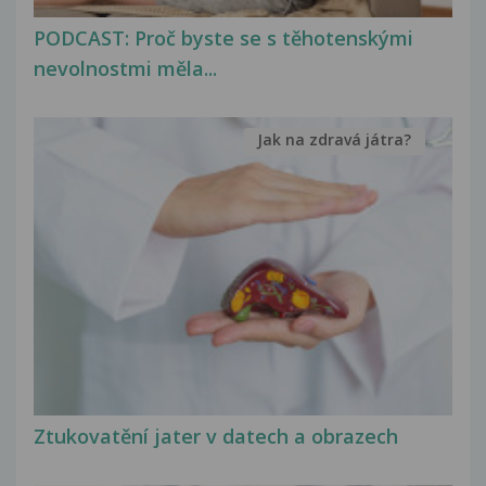
PODCAST: Proč byste se s těhotenskými
nevolnostmi měla...
Jak na zdravá játra?
Ztukovatění jater v datech a obrazech