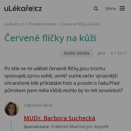
Menu
uLékaře.cz
Poradna lékaře
Červené flíčky na kůži
Červené flíčky na kůži
Kožní obtíže
Jitka
6.1.2017
Po těle se mi udělali červeně flíčky,jsou trochu
vystouplé,zprvu svědí, uvnitř suché,večer výraznější
ohraničené bílé přikládám foto a prosím o řadu.Před
půlrokem jsem měla klíště,mohlo by to mít souvislost?
Odpovídá lékař:
MUDr. Barbora Suchecká
Specializace:
Praktické lékařství pro dospělé