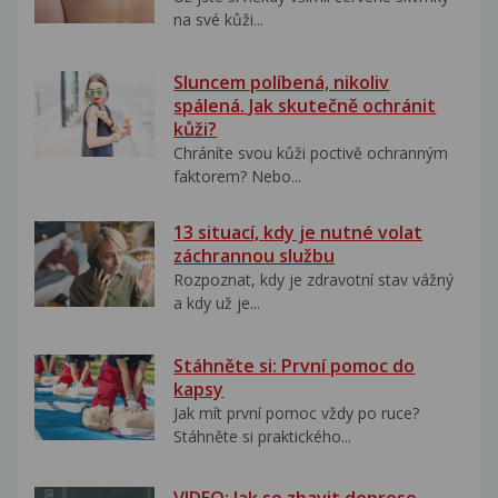
na své kůži...
Sluncem políbená, nikoliv
spálená. Jak skutečně ochránit
kůži?
Chráníte svou kůži poctivě ochranným
faktorem? Nebo...
13 situací, kdy je nutné volat
záchrannou službu
Rozpoznat, kdy je zdravotní stav vážný
a kdy už je...
Stáhněte si: První pomoc do
kapsy
Jak mít první pomoc vždy po ruce?
Stáhněte si praktického...