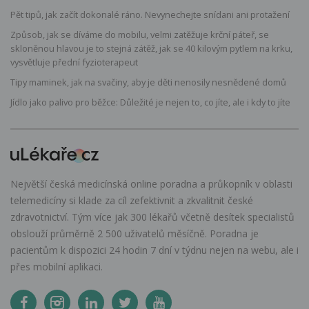
Pět tipů, jak začít dokonalé ráno. Nevynechejte snídani ani protažení
Způsob, jak se díváme do mobilu, velmi zatěžuje krční páteř, se
skloněnou hlavou je to stejná zátěž, jak se 40 kilovým pytlem na krku,
vysvětluje přední fyzioterapeut
Tipy maminek, jak na svačiny, aby je děti nenosily nesnědené domů
Jídlo jako palivo pro běžce: Důležité je nejen to, co jíte, ale i kdy to jíte
Největší česká medicínská online poradna a průkopník v oblasti
telemedicíny si klade za cíl zefektivnit a zkvalitnit české
zdravotnictví. Tým více jak 300 lékařů včetně desítek specialistů
obslouží průměrně 2 500 uživatelů měsíčně. Poradna je
pacientům k dispozici 24 hodin 7 dní v týdnu nejen na webu, ale i
přes mobilní aplikaci.