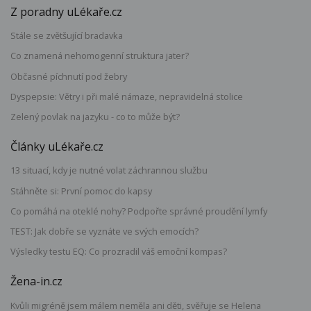
Z poradny uLékaře.cz
Stále se zvětšující bradavka
Co znamená nehomogenní struktura jater?
Občasné píchnutí pod žebry
Dyspepsie: Větry i při malé námaze, nepravidelná stolice
Zelený povlak na jazyku - co to může být?
Články uLékaře.cz
13 situací, kdy je nutné volat záchrannou službu
Stáhněte si: První pomoc do kapsy
Co pomáhá na oteklé nohy? Podpořte správné proudění lymfy
TEST: Jak dobře se vyznáte ve svých emocích?
Výsledky testu EQ: Co prozradil váš emoční kompas?
Žena-in.cz
Kvůli migréně jsem málem neměla ani děti, svěřuje se Helena