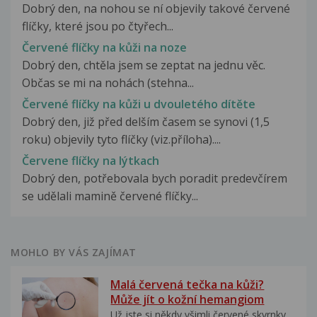
Dobrý den, na nohou se ní objevily takové červené
flíčky, které jsou po čtyřech...
Červené flíčky na kůži na noze
Dobrý den, chtěla jsem se zeptat na jednu věc.
Občas se mi na nohách (stehna...
Červené flíčky na kůži u dvouletého dítěte
Dobrý den, již před delším časem se synovi (1,5
roku) objevily tyto flíčky (viz.příloha)....
Červene flíčky na lýtkach
Dobrý den, potřebovala bych poradit predevčírem
se udělali mamině červené flíčky...
MOHLO BY VÁS ZAJÍMAT
Malá červená tečka na kůži?
Může jít o kožní hemangiom
Už jste si někdy všimli červené skvrnky