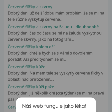
Červené flíčky a skvrny
Dobrý den, už delší dobu mám problém, že se mi na
těle různě vyskytují červené...
Červené fličky a skvrny na žaludu - dlouhodobě
Dobrý den, čas od času se mi na žaludu vyskytnou
červené skvrny, jako na fotografii....
Červené flíčky kolem očí
Dobrý den, chtěla bych se s Vámi s dovolením
poradit. Asi před týdnem se mi...
Červené flíčky kůže
Dobry den, Na mem tele se vyskytly cervene flicky v
oblasti nad prirozenim.....
Červené flíčky kůži paže
Dobrý den, již několik dní (cca týden) se mi na pravé
paži objevují červené...
Náš web funguje jako lékař
Červené flíčky na břichu