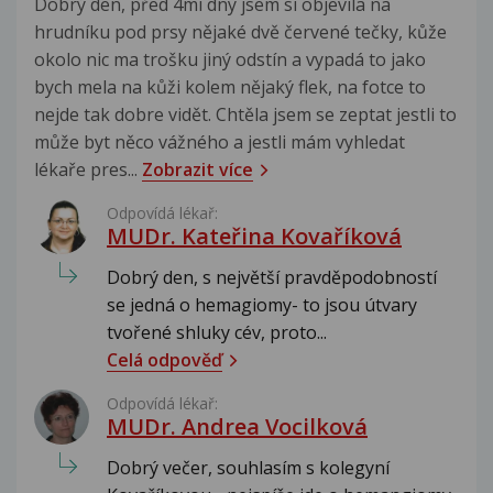
Dobrý den, před 4mi dny jsem si objevila na
hrudníku pod prsy nějaké dvě červené tečky, kůže
okolo nic ma trošku jiný odstín a vypadá to jako
bych mela na kůži kolem nějaký flek, na fotce to
nejde tak dobre vidět. Chtěla jsem se zeptat jestli to
může byt něco vážného a jestli mám vyhledat
lékaře pres...
Zobrazit více
Odpovídá lékař:
MUDr. Kateřina Kovaříková
Dobrý den, s největší pravděpodobností
se jedná o hemagiomy- to jsou útvary
tvořené shluky cév, proto...
Celá odpověď
Odpovídá lékař:
MUDr. Andrea Vocilková
Dobrý večer, souhlasím s kolegyní