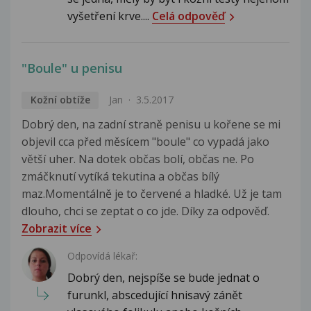
vyšetření krve....
Celá odpověď
"Boule" u penisu
Kožní obtíže
Jan
3.5.2017
Dobrý den, na zadní straně penisu u kořene se mi
objevil cca před měsícem "boule" co vypadá jako
větší uher. Na dotek občas bolí, občas ne. Po
zmáčknutí vytíká tekutina a občas bílý
maz.Momentálně je to červené a hladké. Už je tam
dlouho, chci se zeptat o co jde. Díky za odpověď.
Zobrazit více
Odpovídá lékař:
Dobrý den, nejspíše se bude jednat o
furunkl, abscedující hnisavý zánět