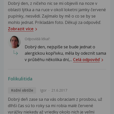
Dobrý den, z ničeho nic se mi objevili na noze v
oblasti lýtka a na ruce v okolí loketni jamky červené
pupínky, nesvědí. Zajímalo by mě o co se by se
mohlo jednat. Prikladám foto. Děkuji za odpověď.
Zobrazit více
Odpovídá lékař:
Dobrý den, nejspíše se bude jednat o
alergickou kopřivku, měla by odeznít sama
v průběhu několika dní,...
Celá odpověď
Folikulitida
Kožní obtíže
Igor
21.6.2017
Dobrý deň zase sa na vás obraciam z prosbou, už
dlhši čas sú to roky sa mi robia malé červené
vyrážky niekedy až vriedky okolo nich je veľmi