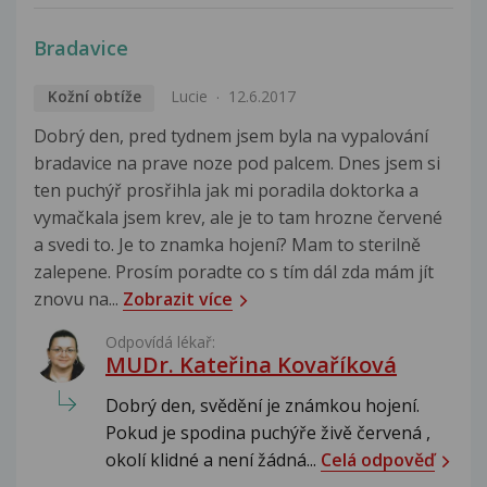
Bradavice
Kožní obtíže
Lucie
12.6.2017
Dobrý den, pred tydnem jsem byla na vypalování
bradavice na prave noze pod palcem. Dnes jsem si
ten puchýř prosřihla jak mi poradila doktorka a
vymačkala jsem krev, ale je to tam hrozne červené
a svedi to. Je to znamka hojení? Mam to sterilně
zalepene. Prosím poradte co s tím dál zda mám jít
znovu na...
Zobrazit více
Odpovídá lékař:
MUDr. Kateřina Kovaříková
Dobrý den, svědění je známkou hojení.
Pokud je spodina puchýře živě červená ,
okolí klidné a není žádná...
Celá odpověď