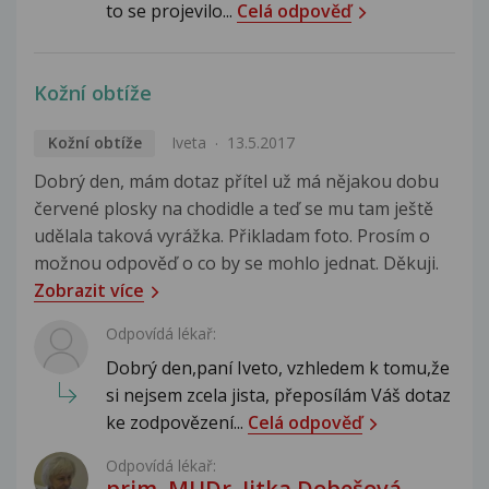
to se projevilo...
Celá odpověď
Kožní obtíže
Kožní obtíže
Iveta
13.5.2017
Dobrý den, mám dotaz přítel už má nějakou dobu
červené plosky na chodidle a teď se mu tam ještě
udělala taková vyrážka. Přikladam foto. Prosím o
možnou odpověď o co by se mohlo jednat. Děkuji.
Zobrazit více
Odpovídá lékař:
Dobrý den,paní Iveto, vzhledem k tomu,že
si nejsem zcela jista, přeposílám Váš dotaz
ke zodpovězení...
Celá odpověď
Odpovídá lékař:
prim. MUDr. Jitka Dobešová