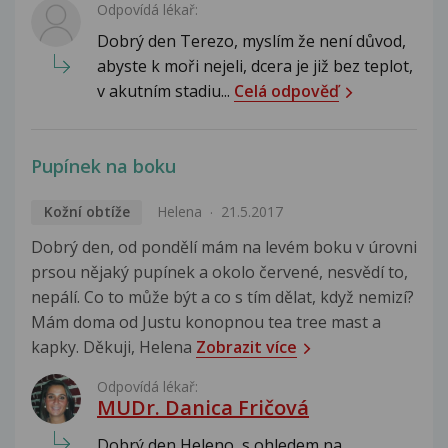
Odpovídá lékař:
Dobrý den Terezo, myslím že není důvod,
abyste k moři nejeli, dcera je již bez teplot,
v akutním stadiu...
Celá odpověď
Pupínek na boku
Kožní obtíže
Helena
21.5.2017
Dobrý den, od pondělí mám na levém boku v úrovni
prsou nějaký pupínek a okolo červené, nesvědí to,
nepálí. Co to může být a co s tím dělat, když nemizí?
Mám doma od Justu konopnou tea tree mast a
kapky. Děkuji, Helena
Zobrazit více
Odpovídá lékař:
MUDr. Danica Fričová
Dobrý den Heleno, s ohledem na