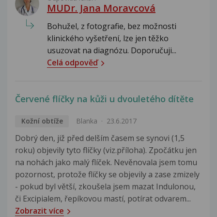
MUDr. Jana Moravcová
Bohužel, z fotografie, bez možnosti
klinického vyšetření, lze jen těžko
usuzovat na diagnózu. Doporučuji...
Celá odpověď
Červené flíčky na kůži u dvouletého dítěte
Kožní obtíže
Blanka
23.6.2017
Dobrý den, již před delším časem se synovi (1,5
roku) objevily tyto flíčky (viz.příloha). Zpočátku jen
na nohách jako malý flíček. Nevěnovala jsem tomu
pozornost, protože flíčky se objevily a zase zmizely
- pokud byl větší, zkoušela jsem mazat Indulonou,
či Excipialem, řepíkovou mastí, potírat odvarem...
Zobrazit více