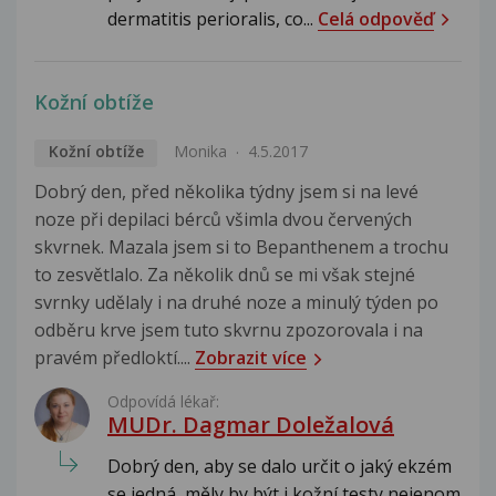
dermatitis perioralis, co...
Celá odpověď
Kožní obtíže
Kožní obtíže
Monika
4.5.2017
Dobrý den, před několika týdny jsem si na levé
noze při depilaci bérců všimla dvou červených
skvrnek. Mazala jsem si to Bepanthenem a trochu
to zesvětlalo. Za několik dnů se mi však stejné
svrnky udělaly i na druhé noze a minulý týden po
odběru krve jsem tuto skvrnu zpozorovala i na
pravém předloktí....
Zobrazit více
Odpovídá lékař:
MUDr. Dagmar Doležalová
Dobrý den, aby se dalo určit o jaký ekzém
se jedná, měly by být i kožní testy nejenom