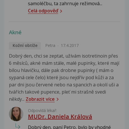
samoléčbu, ta zahrnuje režimová...
Celá odpověď
Akné
Kožní obtíže
Petra
17.4.2017
Dobrý den, chci se zeptat, užívám isotretinoin přes
6 měsíců, akné mám stále, malé pupinky, které mají
bílou hlavičku, dále pak drobne pupinky ( mám o
sypaná cele čelo) které jsou nejdřív pod kůži a za
par dni jsou červené nebo na spancich a okolí uši a
tvářích takové pupence, pleť mi strašně svedi
někdy...
Zobrazit více
Odpovídá lékař:
MUDr. Daniela Králová
Dobrý den, paní Petro, bylo by vhodné