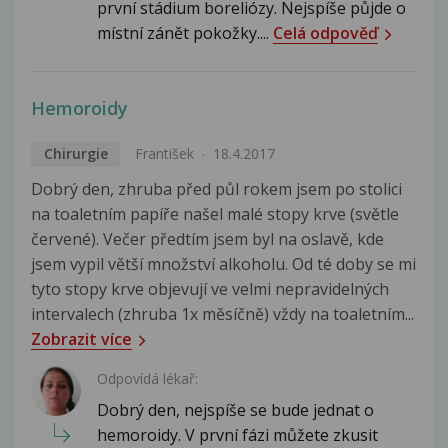
první stádium boreliózy. Nejspíše půjde o
místní zánět pokožky....
Celá odpověď
Hemoroidy
Chirurgie
František
18.4.2017
Dobrý den, zhruba před půl rokem jsem po stolici
na toaletním papíře našel malé stopy krve (světle
červené). Večer předtím jsem byl na oslavě, kde
jsem vypil větší množství alkoholu. Od té doby se mi
tyto stopy krve objevují ve velmi nepravidelných
intervalech (zhruba 1x měsíčně) vždy na toaletním...
Zobrazit více
Odpovídá lékař:
Dobrý den, nejspíše se bude jednat o
hemoroidy. V první fázi můžete zkusit