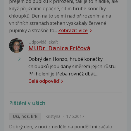
prejem od pupíku k přirození, tak je to hladké, ale
když přijíždíme opačně, cítím hrubé konečky
chloupků. Den na to se mi nad přirozením a na
vnitřních stranách stehen vyskakaly červené
pupínky a strašně to...
Zobrazit více
Odpovídá lékař:
MUDr. Danica Fričová
Dobrý den Honzo, hrubé konečky
chloupků jsou dány směrem jejich růstu.
Při holení je třeba rovněž dbát...
Celá odpověď
Pištění v uších
Uši, nos, krk
Kristýna
17.5.2017
Dobrý den, v noci z neděle na pondělí mi začalo