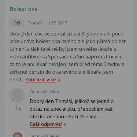
Bolest oka
Oči
Tomáš
16.5.2017
Dobry den chci se zeptat už asi 3 tyden mám pocit
jako unáva,bolest oka levého ale jako přímá bolest
to není a tlak také né.Byl jsem u svého lékaře a
mám antibiotika Spersadex a Siccaaprotect nevím
co to je ani lékař neví.Jen jsem před těma 3 tydny si
stříknul benzín do oka levého ale lékaře jsem
hned...
Zobrazit více
Odpovídá lékař:
Dobrý den Tomáši, jelikož se jedná o
dotaz na specialistu, přeposílám vaši
otázku očnímu lékaři. Prosím...
Celá odpověď
Odpovídá lékař: