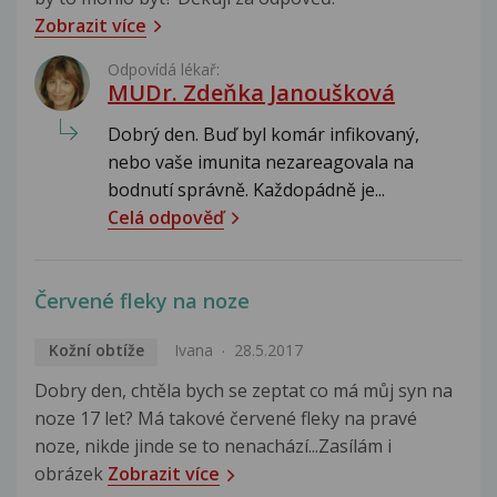
Zobrazit více
Odpovídá lékař:
MUDr. Zdeňka Janoušková
Dobrý den. Buď byl komár infikovaný,
nebo vaše imunita nezareagovala na
bodnutí správně. Každopádně je...
Celá odpověď
Červené fleky na noze
Kožní obtíže
Ivana
28.5.2017
Dobry den, chtěla bych se zeptat co má můj syn na
noze 17 let? Má takové červené fleky na pravé
noze, nikde jinde se to nenachází...Zasílám i
obrázek
Zobrazit více