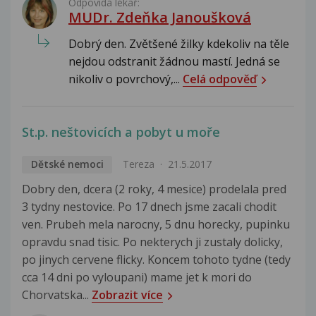
Odpovídá lékař:
MUDr. Zdeňka Janoušková
Dobrý den. Zvětšené žilky kdekoliv na těle
nejdou odstranit žádnou mastí. Jedná se
nikoliv o povrchový,...
Celá odpověď
St.p. neštovicích a pobyt u moře
Dětské nemoci
Tereza
21.5.2017
Dobry den, dcera (2 roky, 4 mesice) prodelala pred
3 tydny nestovice. Po 17 dnech jsme zacali chodit
ven. Prubeh mela narocny, 5 dnu horecky, pupinku
opravdu snad tisic. Po nekterych ji zustaly dolicky,
po jinych cervene flicky. Koncem tohoto tydne (tedy
cca 14 dni po vyloupani) mame jet k mori do
Chorvatska...
Zobrazit více