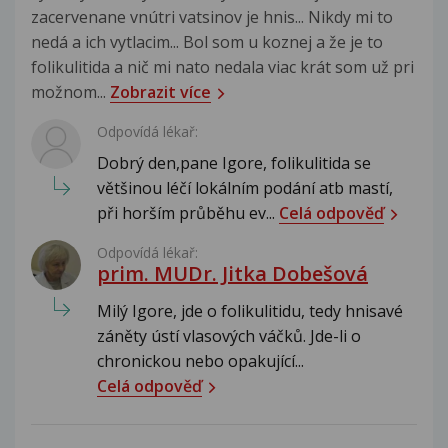
zacervenane vnútri vatsinov je hnis... Nikdy mi to
nedá a ich vytlacim... Bol som u koznej a že je to
folikulitida a nič mi nato nedala viac krát som už pri
možnom...
Zobrazit více
Odpovídá lékař:
Dobrý den,pane Igore, folikulitida se
většinou léčí lokálním podání atb mastí,
při horším průběhu ev...
Celá odpověď
Odpovídá lékař:
prim. MUDr. Jitka Dobešová
Milý Igore, jde o folikulitidu, tedy hnisavé
záněty ústí vlasových váčků. Jde-li o
chronickou nebo opakující...
Celá odpověď