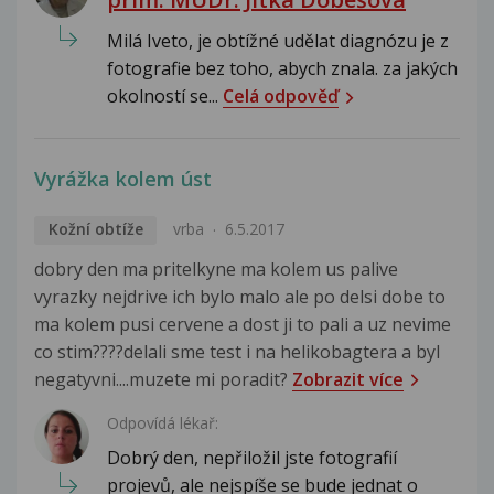
Milá Iveto, je obtížné udělat diagnózu je z
fotografie bez toho, abych znala. za jakých
okolností se...
Celá odpověď
Vyrážka kolem úst
Kožní obtíže
vrba
6.5.2017
dobry den ma pritelkyne ma kolem us palive
vyrazky nejdrive ich bylo malo ale po delsi dobe to
ma kolem pusi cervene a dost ji to pali a uz nevime
co stim????delali sme test i na helikobagtera a byl
negatyvni....muzete mi poradit?
Zobrazit více
Odpovídá lékař:
Dobrý den, nepřiložil jste fotografií
projevů, ale nejspíše se bude jednat o