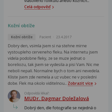
vlasového folikulu anebo kožních...
Celá odpověď
Kožní obtíže
Kožní obtíže
Pacient
23.4.2017
Dobry den, vsimla jsem si na stehne mirne
vystoupleho cerveneho fleku. Na internetu jsem
videla podobne fleky, ze se muze jednat o
boreliozu, tak jsem se vydesila a pisi Vam. Nic me
neboli nepali. Normalne bych o tom ani nevedela.
Kliste jsem zde nemela a uz vubec ne v posledni
dobe. Flek ma okolo viditelnou...
Zobrazit více
Odpovídá lékař:
MUDr. Dagmar Doležalová
Dobrý den, dle fotografie se nejedná o