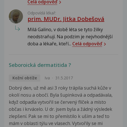
Celá odpověď
Odpovídá lékař:
prim. MUDr. Jitka Dobešová
Milá Galino, v době léta se tyto žilky
neodstraňují. Na podzim je nejvhodnější
doba a lékaře, kteří...
Celá odpověď
Seboroická dermatitida ?
Kožní obtíže
Iva
31.5.2017
Dobrý den, už mě asi 3 roky trápila suchá kůže v
okolí nosu a obočí. Byla šupinková a odpadávala,
když odpadla vytvořil se červený flíček a místo
občas i krvácelo. U dr. jsem byla a žádný výsledek
zlepšení. Pak se mi to přemístilo k uším a teď to
mám v oblasti týlu ve vlasech. Vytvořily se mi