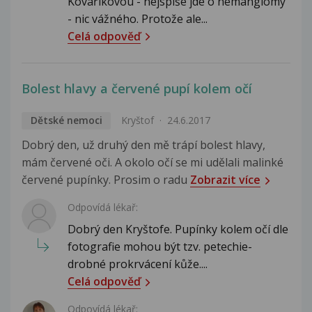
Kovaříkovou - nejspíše jde o hemangiomy
- nic vážného. Protože ale...
Celá odpověď
Bolest hlavy a červené pupí kolem očí
Dětské nemoci
Kryštof
24.6.2017
Dobrý den, už druhý den mě trápí bolest hlavy,
mám červené oči. A okolo očí se mi udělali malinké
červené pupínky. Prosim o radu
Zobrazit více
Odpovídá lékař:
Dobrý den Kryštofe. Pupínky kolem očí dle
fotografie mohou být tzv. petechie-
drobné prokrvácení kůže....
Celá odpověď
Odpovídá lékař: