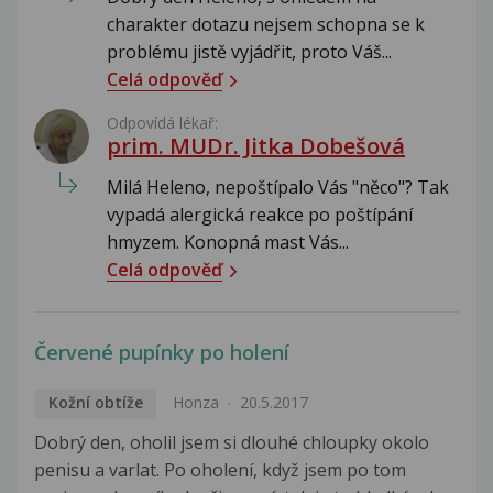
charakter dotazu nejsem schopna se k
problému jistě vyjádřit, proto Váš...
Celá odpověď
Odpovídá lékař:
prim. MUDr. Jitka Dobešová
Milá Heleno, nepoštípalo Vás "něco"? Tak
vypadá alergická reakce po poštípání
hmyzem. Konopná mast Vás...
Celá odpověď
Červené pupínky po holení
Kožní obtíže
Honza
20.5.2017
Dobrý den, oholil jsem si dlouhé chloupky okolo
penisu a varlat. Po oholení, když jsem po tom