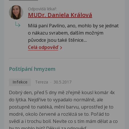
Odpovídá lékař:
MUDr. Daniela Králová
Milá paní Pavlíno, ano, mohlo by se jednat
o nákazu svrabem, dalším možným
původce jsou také štěnice....
Celá odpověď
Poštípání hmyzem
Infekce
Tereza
30.5.2017
Dobrý den, před 5 dny mě zřejmě kousl komár 4x
do lýtka. Nejdříve to vypadalo normálně, ale
postupně to natéká, mění barvu, uprostřed je to
modré, okolo červené a rozlézá se to. Pořád to
svědí a i trochu bolí. Nevíte co s tím mám dělat a co
by to mohlo být? Děkuji za odpověď.