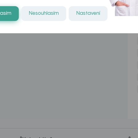
lasím
Nesouhlasím
Nastavení
NE