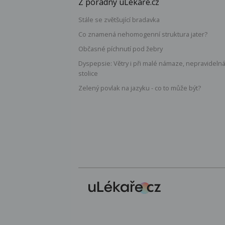
Z poradny uLékaře.cz
Stále se zvětšující bradavka
Co znamená nehomogenní struktura jater?
Občasné píchnutí pod žebry
Dyspepsie: Větry i při malé námaze, nepravideln
stolice
Zelený povlak na jazyku - co to může být?