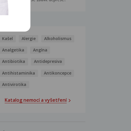
MOCI
Kašel
Alergie
Alkoholismus
Analgetika
Angína
Antibiotika
Antidepresiva
Antihistaminika
Antikoncepce
Antivirotika
Katalog nemocí a vyšetření