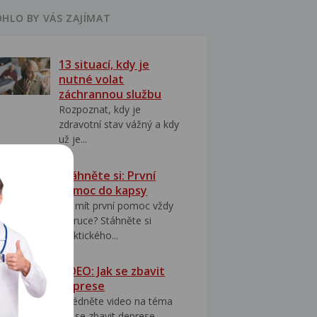
HLO BY VÁS ZAJÍMAT
13 situací, kdy je
nutné volat
záchrannou službu
Rozpoznat, kdy je
zdravotní stav vážný a kdy
už je...
Stáhněte si: První
pomoc do kapsy
Jak mít první pomoc vždy
po ruce? Stáhněte si
praktického...
VIDEO: Jak se zbavit
deprese
Shlédněte video na téma
jak se zbavit deprese..