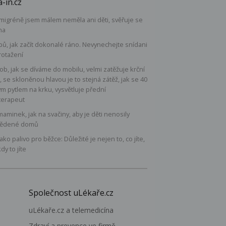
-in.cz
 migréně jsem málem neměla ani děti, svěřuje se
na
ipů, jak začít dokonalé ráno. Nevynechejte snídani
rotažení
b, jak se díváme do mobilu, velmi zatěžuje krční
, se skloněnou hlavou je to stejná zátěž, jak se 40
ým pytlem na krku, vysvětluje přední
terapeut
maminek, jak na svačiny, aby je děti nenosily
ědené domů
 jako palivo pro běžce: Důležité je nejen to, co jíte,
kdy to jíte
Společnost uLékaře.cz
uLékaře.cz a telemedicína
Zdraví a prevence ve firmě