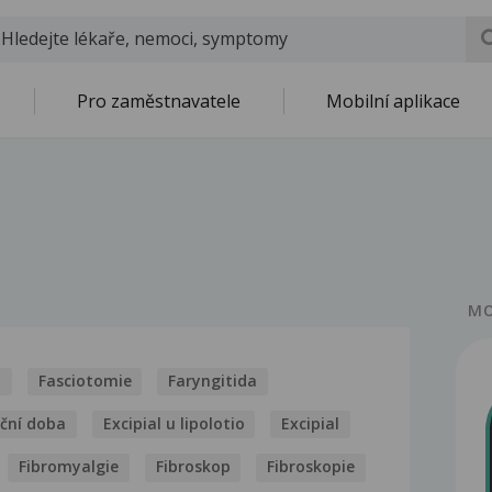
Pro zaměstnavatele
Mobilní aplikace
MO
l
Fasciotomie
Faryngitida
ační doba
Excipial u lipolotio
Excipial
Fibromyalgie
Fibroskop
Fibroskopie