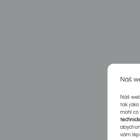
Náš we
Náš web
tak jako
mohl co
technick
abychom
vám lép