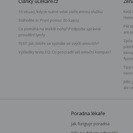
Články uLékaře.cz
Žena
13 situací, kdy je nutné volat záchrannou službu
Kvůli
Hele
Stáhněte si: První pomoc do kapsy
Pět t
Co pomáhá na oteklé nohy? Podpořte správné
ani p
proudění lymfy
á
Způso
TEST: Jak dobře se vyznáte ve svých emocích?
páteř
Výsledky testu EQ: Co prozradil váš emoční kompas?
kilov
fyzio
Tipy 
nesn
Jídlo
ale i 
Poradna lékaře
Jak funguje poradna
Kdo na dotazy odpovídá