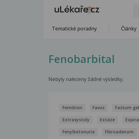
Tematické poradny
Články
Fenobarbital
Nebyly nalezeny žádné výsledky.
Femibion
Favus
Fastum ge
Extrasystoly
Extáze
Expir
Fenylketonurie
Fibroadenom