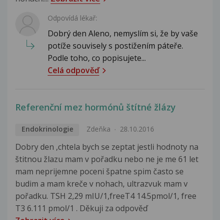
Odpovídá lékař:
Dobrý den Aleno, nemyslím si, že by vaše
potíže souvisely s postižením páteře.
Podle toho, co popisujete...
Celá odpověď
Referenční mez hormónů štítné žlázy
Endokrinologie
Zdeňka
28.10.2016
Dobry den ,chtela bych se zeptat jestli hodnoty na
štitnou žlazu mam v pořadku nebo ne je me 61 let
mam neprijemne poceni špatne spim často se
budim a mam kreče v nohach, ultrazvuk mam v
pořadku. TSH 2,29 mIU/1,freeT4 14.5pmol/1, free
T3 6.111 pmol/1 . Děkuji za odpověď