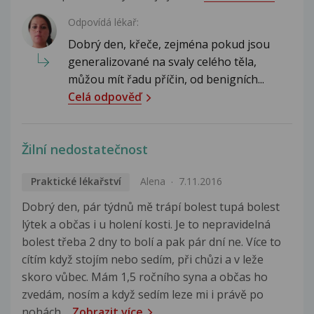
Odpovídá lékař:
Dobrý den, křeče, zejména pokud jsou
generalizované na svaly celého těla,
můžou mít řadu příčin, od benigních...
Celá odpověď
Žilní nedostatečnost
Praktické lékařství
Alena
7.11.2016
Dobrý den, pár týdnů mě trápí bolest tupá bolest
lýtek a občas i u holení kosti. Je to nepravidelná
bolest třeba 2 dny to bolí a pak pár dní ne. Více to
cítím když stojím nebo sedím, při chůzi a v leže
skoro vůbec. Mám 1,5 ročního syna a občas ho
zvedám, nosím a když sedím leze mi i právě po
nohách....
Zobrazit více