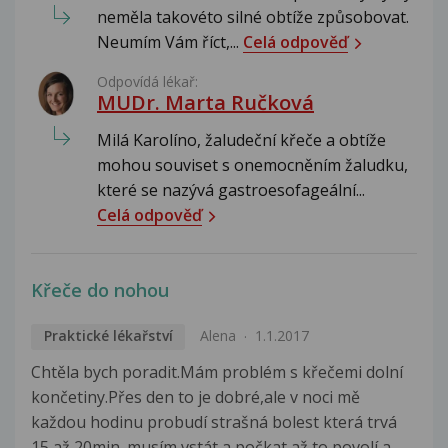
neměla takovéto silné obtíže způsobovat.
Neumím Vám říct,...
Celá odpověď
Odpovídá lékař:
MUDr. Marta Ručková
Milá Karolíno, žaludeční křeče a obtíže
mohou souviset s onemocněním žaludku,
které se nazývá gastroesofageální...
Celá odpověď
Křeče do nohou
Praktické lékařství
Alena
1.1.2017
Chtěla bych poradit.Mám problém s křečemi dolní
končetiny.Přes den to je dobré,ale v noci mě
každou hodinu probudí strašná bolest která trvá
15 až 20min.,musím vstát a počkat až to povolí a