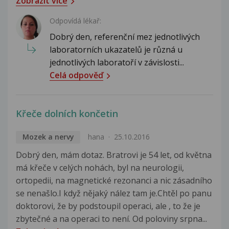
Zobrazit více
Odpovídá lékař:
Dobrý den, referenční mez jednotlivých
laboratorních ukazatelů je různá u
jednotlivých laboratoří v závislosti...
Celá odpověď
Křeče dolních končetin
Mozek a nervy
hana
25.10.2016
Dobrý den, mám dotaz. Bratrovi je 54 let, od května
má křeče v celých nohách, byl na neurologii,
ortopedii, na magnetické rezonanci a nic zásadního
se nenašlo.I když nějaký nález tam je.Chtěl po panu
doktorovi, že by podstoupil operaci, ale , to že je
zbytečné a na operaci to není. Od poloviny srpna...