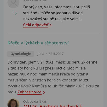
Dobrý den, Vaše informace jsou příliš
stručné - může se jednat o důvod
nezávažný stejně tak jako velmi...
Celá odpověď
Křeče v lýtkách v těhotenství
Gynekologie
Jana
31.5.2017
Dobrý den, jsem v 21 tt.Asi měsíc už beru 2x denne
2 tablety hořčíku Magnesii lactic. Moc mi ale
nezabírají. V noci mam menší křeče do lytek a
mravenčení v prstech horních končetin. Muzu
zvysit davku? Nemůže to ublížit miminku? Děkuji za
radu.
Zobrazit více
Odpovídá lékař:
MUDr. Barbora Suchecká