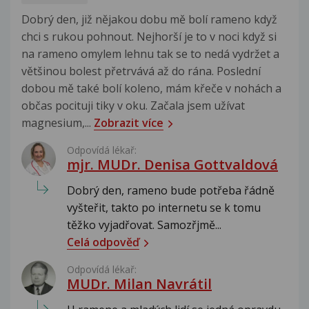
Dobrý den, již nějakou dobu mě bolí rameno když
chci s rukou pohnout. Nejhorší je to v noci když si
na rameno omylem lehnu tak se to nedá vydržet a
většinou bolest přetrvává až do rána. Poslední
dobou mě také bolí koleno, mám křeče v nohách a
občas pocituji tiky v oku. Začala jsem užívat
magnesium,...
Zobrazit více
Odpovídá lékař:
mjr. MUDr. Denisa Gottvaldová
Dobrý den, rameno bude potřeba řádně
vyšteřit, takto po internetu se k tomu
těžko vyjadřovat. Samozřjmě...
Celá odpověď
Odpovídá lékař:
MUDr. Milan Navrátil