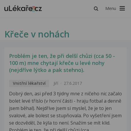
Menu
Křeče v nohách
Problém je ten, že při delší chůzi (cca 50 -
100 m) mne chytají křeče u levé nohy
(nejdříve lýtko a pak stehno).
Vnitřní lékařství
Jiří
27.6.2017
Dobrý den, asi před 3 týdny mne z ničeho nic začalo
bolet levé tříslo (v horní části - hraju fotbal a denně
jsem běhal). Nejdříve jsem si myslel, že je to jen
svalové, ale bolest se stupňovala. Po vyšetření jsem
se dozvěděl, že kýla to není. Snažím se mít klid.
Problém je ten, že při delší chůzi (cca...