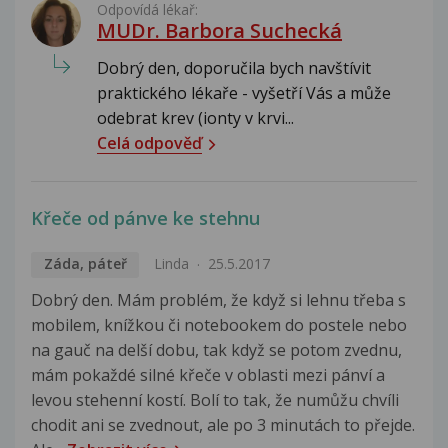
Odpovídá lékař:
MUDr. Barbora Suchecká
Dobrý den, doporučila bych navštívit
praktického lékaře - vyšetří Vás a může
odebrat krev (ionty v krvi...
Celá odpověď
Křeče od pánve ke stehnu
Záda, páteř
Linda
25.5.2017
Dobrý den. Mám problém, že když si lehnu třeba s
mobilem, knížkou či notebookem do postele nebo
na gauč na delší dobu, tak když se potom zvednu,
mám pokaždé silné křeče v oblasti mezi pánví a
levou stehenní kostí. Bolí to tak, že numůžu chvíli
chodit ani se zvednout, ale po 3 minutách to přejde.