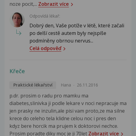
noze pocit,...
Zobrazit více
Odpovídá lékař:
Dobrý den, Vaše potíže v létě, které začali
po delší cestě autem byly nejspíše
podmíněny obrnou nervus...
Celá odpověď
Křeče
Praktické lékařství
Hana
26.11.2016
p.dr. prosim o radu pro mamku ma
diabetes,slinivka ji podle lekare v noci nepracuje ma
jen prasky ne inzulin,ale pisi vam proto,ze ma silne
krece do celeho tela klidne celou noc i pres den
kdyz bere horcik ma prujem k doktorovi nechce.
Prosim poradte diky moc je ji 70let
Zobrazit více