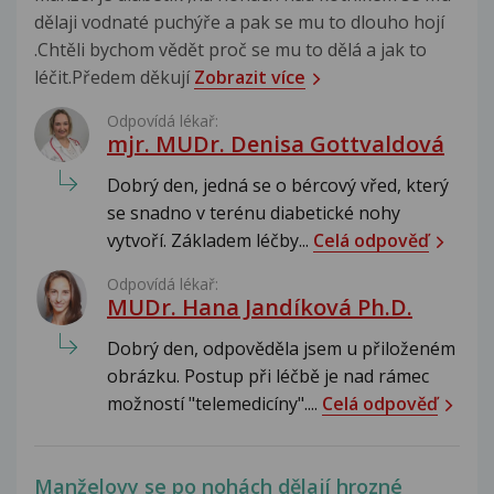
dělaji vodnaté puchýře a pak se mu to dlouho hojí
.Chtěli bychom vědět proč se mu to dělá a jak to
léčit.Předem děkují
Zobrazit více
Odpovídá lékař:
mjr. MUDr. Denisa Gottvaldová
Dobrý den, jedná se o bércový vřed, který
se snadno v terénu diabetické nohy
vytvoří. Základem léčby...
Celá odpověď
Odpovídá lékař:
MUDr. Hana Jandíková Ph.D.
Dobrý den, odpověděla jsem u přiloženém
obrázku. Postup při léčbě je nad rámec
možností "telemedicíny"....
Celá odpověď
Manželovy se po nohách dělají hrozné