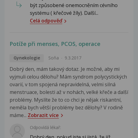
být způsobené onemocněním cévního
systému ( křečové žíly). Další...
Celá odpověď
Potíže při menses, PCOS, operace
Gynekologie
Soňa
9.3.2017
Dobrý den, mám takový dotaz. Je možné, aby mi
vyjmuli celou dělohu? Mám syndrom polycystických
ovarií, v tom spojená nepravidelná, velmi silná
menstruace, bolesti až v nohách, velké křeče a další
problémy. Myslíte že to co chci je nějak riskantní,
neměla bych větší problémy bez dělohy? V rodině
máme...
Zobrazit více
Odpovídá lékař:
Dobrý den, pokud jste si jistá, že již