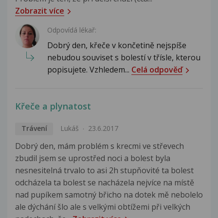
Zobrazit více
Odpovídá lékař:
Dobrý den, křeče v končetině nejspíše
nebudou souviset s bolestí v třísle, kterou
popisujete. Vzhledem...
Celá odpověď
Křeče a plynatost
Trávení
Lukáš
23.6.2017
Dobrý den, mám problém s krecmi ve střevech
zbudil jsem se uprostřed noci a bolest byla
nesnesitelná trvalo to asi 2h stupňovité ta bolest
odcházela ta bolest se nacházela nejvíce na místě
nad pupíkem samotný břicho na dotek mě nebolelo
ale dýchání šlo ale s velkými obtížemi při velkých