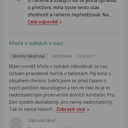
U ramene a mladých lidí se jedná opravdu
o přetížení, měla byste tento stav
zhodnotit a rameno nepřetěžovat. Na...
Celá odpověď
Křeče v nohách v noci
Vnitřní lékařství
RADOVAN
22.4.2017
Mám rovněž křeče v nohách několikrát za noc.
Užívám pravidelně hořčík v tabletách. Piji tonic s
obsahem chininu. Svěřil jsem se před časem o
svých potížích neurologovi a ten mi řekl že je to
nedostatečným prokrvením dolních končetin. Pro
žilní systém dostatečný, pro nervy nedostatečný.
Tak to nemá řešení?...
Zobrazit více
Odpovídá lékař: