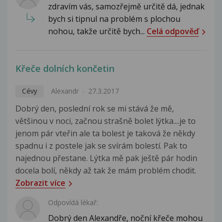
zdravím vás, samozřejmě určitě dá, jednak
bych si tipnul na problém s plochou
nohou, takže určitě bych...
Celá odpověď
Křeče dolních končetin
Cévy
Alexandr
27.3.2017
Dobrý den, poslední rok se mi stává že mě,
většinou v noci, začnou strašně bolet lýtka....je to
jenom pár vteřin ale ta bolest je taková že někdy
spadnu i z postele jak se svírám bolestí. Pak to
najednou přestane. Lýtka mě pak ještě pár hodin
docela bolí, někdy až tak že mám problém chodit.
Zobrazit více
Odpovídá lékař:
Dobrý den Alexandře, noční křeče mohou