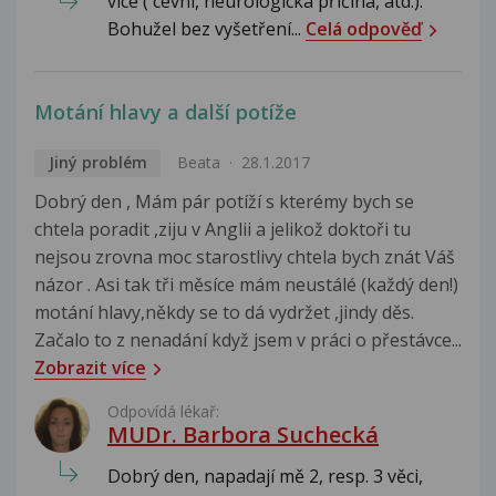
více ( cévní, neurologická příčina, atd.).
Bohužel bez vyšetření...
Celá odpověď
Motání hlavy a další potíže
Jiný problém
Beata
28.1.2017
Dobrý den , Mám pár potíží s kterémy bych se
chtela poradit ,ziju v Anglii a jelikož doktoři tu
nejsou zrovna moc starostlivy chtela bych znát Váš
názor . Asi tak tři měsíce mám neustálé (každý den!)
motání hlavy,někdy se to dá vydržet ,jindy děs.
Začalo to z nenadání když jsem v práci o přestávce...
Zobrazit více
Odpovídá lékař:
MUDr. Barbora Suchecká
Dobrý den, napadají mě 2, resp. 3 věci,