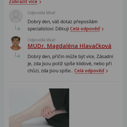
Zobrazit více
Odpovídá lékař:
Dobrý den, váš dotaz přeposílám
specialistovi. Děkuji
Celá odpověď
Odpovídá lékař:
MUDr. Magdaléna Hlavačková
Dobrý den, příčin může být více, Zásadní
je, zda jsou potíž spíše klidové, nebo při
chůzi, zda jsou spíše...
Celá odpověď