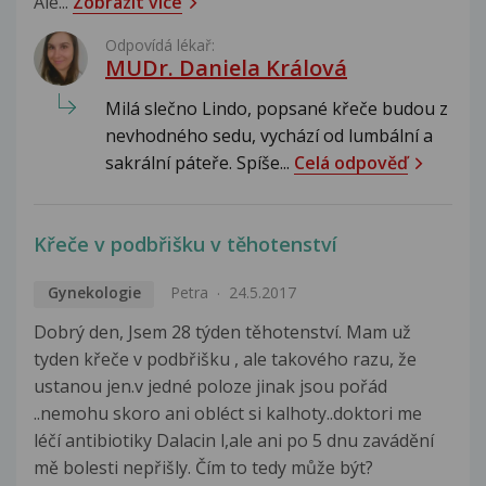
Ale...
Zobrazit více
Odpovídá lékař:
MUDr. Daniela Králová
Milá slečno Lindo, popsané křeče budou z
nevhodného sedu, vychází od lumbální a
sakrální páteře. Spíše...
Celá odpověď
Křeče v podbřišku v těhotenství
Gynekologie
Petra
24.5.2017
Dobrý den, Jsem 28 týden těhotenství. Mam už
tyden křeče v podbřišku , ale takového razu, že
ustanou jen.v jedné poloze jinak jsou pořád
..nemohu skoro ani obléct si kalhoty..doktori me
léčí antibiotiky Dalacin l,ale ani po 5 dnu zavádění
mě bolesti nepřišly. Čím to tedy může být?