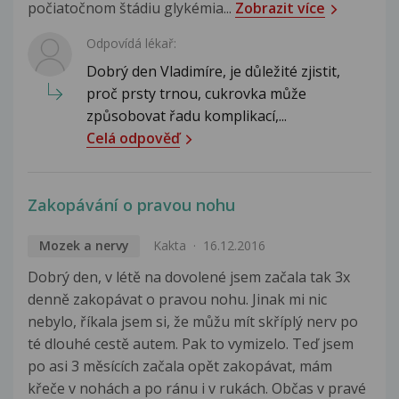
počiatočnom štádiu glykémia...
Zobrazit více
Odpovídá lékař:
Dobrý den Vladimíre, je důležité zjistit,
proč prsty trnou, cukrovka může
způsobovat řadu komplikací,...
Celá odpověď
Zakopávání o pravou nohu
Mozek a nervy
Kakta
16.12.2016
Dobrý den, v létě na dovolené jsem začala tak 3x
denně zakopávat o pravou nohu. Jinak mi nic
nebylo, říkala jsem si, že můžu mít skříplý nerv po
té dlouhé cestě autem. Pak to vymizelo. Teď jsem
po asi 3 měsících začala opět zakopávat, mám
křeče v nohách a po ránu i v rukách. Občas v pravé