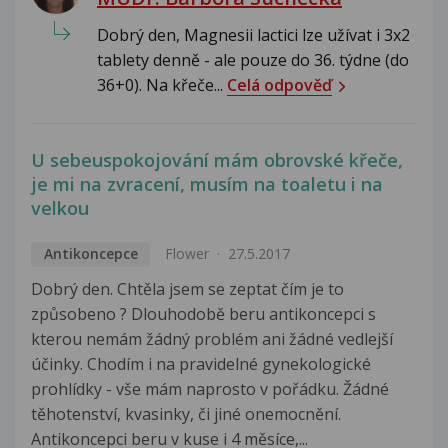
Dobrý den, Magnesii lactici lze užívat i 3x2
tablety denně - ale pouze do 36. týdne (do
36+0). Na křeče...
Celá odpověď
U sebeuspokojování mám obrovské křeče,
je mi na zvracení, musím na toaletu i na
velkou
Antikoncepce
Flower
27.5.2017
Dobrý den. Chtěla jsem se zeptat čím je to
způsobeno ? Dlouhodobě beru antikoncepci s
kterou nemám žádný problém ani žádné vedlejší
účinky. Chodím i na pravidelné gynekologické
prohlídky - vše mám naprosto v pořádku. Žádné
těhotenství, kvasinky, či jiné onemocnění.
Antikoncepci beru v kuse i 4 měsíce,...