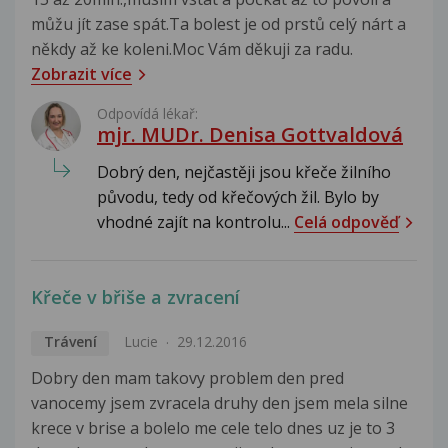
můžu jít zase spát.Ta bolest je od prstů celý nárt a
někdy až ke koleni.Moc Vám děkuji za radu.
Zobrazit více
Odpovídá lékař:
mjr. MUDr. Denisa Gottvaldová
Dobrý den, nejčastěji jsou křeče žilního
původu, tedy od křečových žil. Bylo by
vhodné zajít na kontrolu...
Celá odpověď
Křeče v břiše a zvracení
Trávení
Lucie
29.12.2016
Dobry den mam takovy problem den pred
vanocemy jsem zvracela druhy den jsem mela silne
krece v brise a bolelo me cele telo dnes uz je to 3