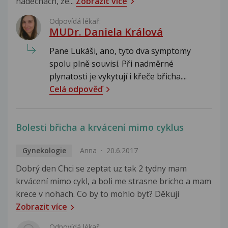
nadechach, že...
Zobrazit více
Odpovídá lékař:
MUDr. Daniela Králová
Pane Lukáši, ano, tyto dva symptomy
spolu plně souvisí. Při nadměrné
plynatosti je vykytují i křeče břicha....
Celá odpověď
Bolesti břicha a krvácení mimo cyklus
Gynekologie
Anna
20.6.2017
Dobrý den Chci se zeptat uz tak 2 tydny mam
krvácení mimo cykl, a boli me strasne bricho a mam
krece v nohach. Co by to mohlo byt? Děkuji
Zobrazit více
Odpovídá lékař: