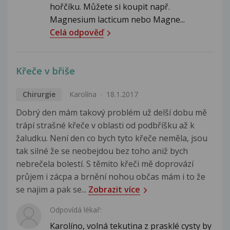
hořčíku. Můžete si koupit např.
Magnesium lacticum nebo Magne...
Celá odpověď
Křeče v břiše
Chirurgie
Karolína
18.1.2017
Dobrý den mám takový problém už delší dobu mě
trápí strašné křeče v oblasti od podbříšku až k
žaludku. Není den co bych tyto křeče neměla, jsou
tak silné že se neobejdou bez toho aniž bych
nebrečela bolestí. S těmito křeči mě doprovází
průjem i zácpa a brnění nohou občas mám i to že
se najim a pak se...
Zobrazit více
Odpovídá lékař:
Karolíno, volná tekutina z prasklé cysty by