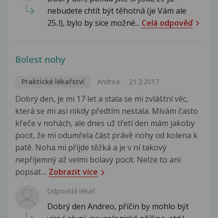
nebudete chtít být těhotná (je Vám ale
25..!), bylo by sice možné...
Celá odpověď
Bolest nohy
Praktické lékařství
Andrea
21.2.2017
Dobrý den, je mi 17 let a stala se mi zvláštní věc,
která se mi asi nikdy předtím nestala. Mívám často
křeče v nohách, ale dnes už třetí den mám jakoby
pocit, že mi odumřela část právě nohy od kolena k
patě. Noha mi přijde těžká a je v ní takový
nepříjemný až velmi bolavý pocit. Nelze to ani
popsat....
Zobrazit více
Odpovídá lékař:
Dobrý den Andreo, příčin by mohlo být