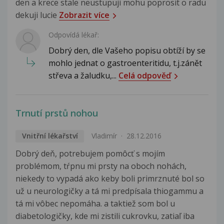
den a krece stale neustupuji mohu poprosit o radu
dekuji lucie
Zobrazit více
Odpovídá lékař:
Dobrý den, dle Vašeho popisu obtíží by se
mohlo jednat o gastroenteritidu, t.j.zánět
střeva a žaludku,...
Celá odpověď
Trnutí prstů nohou
Vnitřní lékařství
Vladimír
28.12.2016
Dobrý deň, potrebujem pomôcť s mojím
problémom, tŕpnu mi prsty na oboch nohách,
niekedy to vypadá ako keby boli primrznuté bol so
už u neurologičky a tá mi predpísala thiogammu a
tá mi vôbec nepomáha. a taktiež som bol u
diabetologičky, kde mi zistili cukrovku, zatiaľ iba