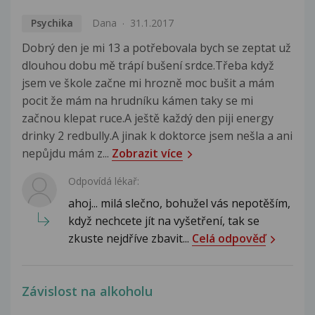
Psychika
Dana
31.1.2017
Dobrý den je mi 13 a potřebovala bych se zeptat už
dlouhou dobu mě trápí bušení srdce.Třeba když
jsem ve škole začne mi hrozně moc bušit a mám
pocit že mám na hrudníku kámen taky se mi
začnou klepat ruce.A ještě každý den piji energy
drinky 2 redbully.A jinak k doktorce jsem nešla a ani
nepůjdu mám z...
Zobrazit více
Odpovídá lékař:
ahoj... milá slečno, bohužel vás nepotěším,
když nechcete jít na vyšetření, tak se
zkuste nejdříve zbavit...
Celá odpověď
Závislost na alkoholu