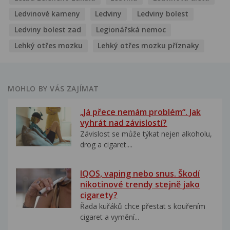
Ledvinové kameny
Ledviny
Ledviny bolest
Ledviny bolest zad
Legionářská nemoc
Lehký otřes mozku
Lehký otřes mozku příznaky
MOHLO BY VÁS ZAJÍMAT
„Já přece nemám problém“. Jak
vyhrát nad závislostí?
Závislost se může týkat nejen alkoholu,
drog a cigaret....
IQOS, vaping nebo snus. Škodí
nikotinové trendy stejně jako
cigarety?
Řada kuřáků chce přestat s kouřením
cigaret a vymění...