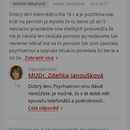
Vnitřní lékařství
Mária Lendelova
10.4.2017
Dobrý deň mám dcéru má 16 r a je pozitívna viac
krát na pervitín ja myslím že to berie už asi 5
mesiacov pravidelne ona všetkých presviedča že
nie je závislá len skúšala peniaze jej nedávame tak
nevieme odkiaľ má na to peniaze tak som zavolala
psychiatrovi a opysala situáciu povedala čo berie a
on že...
Zobrazit více
Odpovídá lékař:
MUDr. Zdeňka Janoušková
Dobrý den. Psychiatrovi vinu dávat
nemůžete. Je možné, že v té době měl
spoustu telefonátů a podrobnosti...
Celá odpověď
Závislost na kanabinoidech (marihuana,