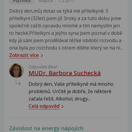
Psychika
Májuša
1.2.2017
Dobrý den,můj dotaz se týká mé přítelkyně. S
přítelkyní (32let) jsem již 3roky a za tuto dobu jsme
společně zažili opravdu mnohé a tím nemyslím jen
to hezké.Přítelkyni a jejího syna jsem poznal v době
kdy já sám jsem prodělával těžké období rozvodu a
ona byla po rozchodu s otcem dítěte který se na ni...
Zobrazit více
Odpovídá lékař:
MUDr. Barbora Suchecká
Dobrý den, Vaše přítelkyně má mnoho
problémů. Určitě je dobře, že některé
začala řešit. Alkohol, drogy...
Celá odpověď
Závislost na energy nápojích