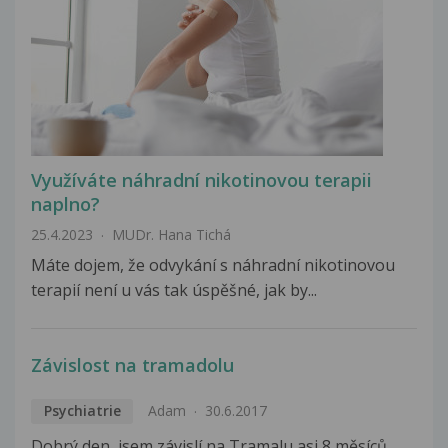
Využíváte náhradní nikotinovou terapii
naplno?
25.4.2023
MUDr. Hana Tichá
Máte dojem, že odvykání s náhradní nikotinovou
terapií není u vás tak úspěšné, jak by...
Závislost na tramadolu
Psychiatrie
Adam
30.6.2017
Dobrý den, jsem závislí na Tramalu asi 8 měsíců,