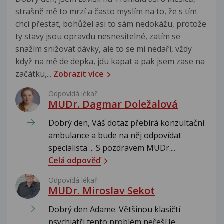
strašně mě to mrzí a často myslím na to, že s tím
chci přestat, bohůžel asi to sám nedokážu, protože
ty stavy jsou opravdu nesnesitelné, zatím se
snažím snižovat dávky, ale to se mi nedaří, vždy
když na mě de depka, jdu kapat a pak jsem zase na
začátku,...
Zobrazit více
Odpovídá lékař:
MUDr. Dagmar Doležalová
Dobrý den, Váš dotaz přebírá konzultační
ambulance a bude na něj odpovídat
specialista ... S pozdravem MUDr....
Celá odpověď
Odpovídá lékař:
MUDr. Miroslav Sekot
Dobrý den Adame. Většinou klasičtí
psychiatři tento problém neřeší.Je