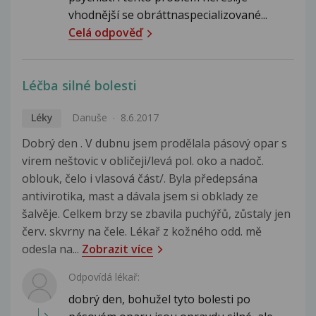
vhodnější se obráttnaspecializované...
Celá odpověď
Léčba silné bolesti
Léky
Danuše
8.6.2017
Dobrý den . V dubnu jsem prodělala pásový opar s
virem neštovic v obličeji/levá pol. oko a nadoč.
oblouk, čelo i vlasová část/. Byla předepsána
antivirotika, mast a dávala jsem si obklady ze
šalvěje. Celkem brzy se zbavila puchýřů, zůstaly jen
červ. skvrny na čele. Lékař z kožného odd. mě
odesla na...
Zobrazit více
Odpovídá lékař:
dobrý den, bohužel tyto bolesti po