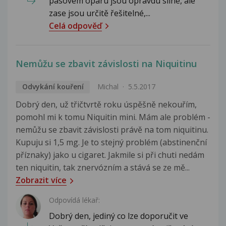
pásovém oparu jsou opravdu silné, ale
zase jsou určitě řešitelné,...
Celá odpověď
Nemůžu se zbavit závislosti na Niquitinu
Odvykání kouření
Michal
5.5.2017
Dobrý den, už třičtvrtě roku úspěšně nekouřím,
pomohl mi k tomu Niquitin mini. Mám ale problém -
nemůžu se zbavit závislosti právě na tom niquitinu.
Kupuju si 1,5 mg. Je to stejný problém (abstinenční
příznaky) jako u cigaret. Jakmile si při chuti nedám
ten niquitin, tak znervózním a stává se ze mě...
Zobrazit více
Odpovídá lékař:
Dobrý den, jediný co lze doporučit ve