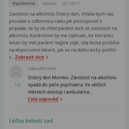
Psychiatrie
Monika
20.1.2017
Zavislost na alkoholu Dobry den, chtela bych vas
pozadat o odbornou radu jak postupovat v
pripade, ze by se chtel pacient lecit ze zavislosti na
alkoholu. Konkretne by me zajimalo, ke kteremu
lekari by mel pacient nejpre zajit, zda lecba probiha
na doporuceni lekare, jak se na dobu lecby pohlizi
z...
Zobrazit více
Odpovídá lékař:
Dobrý den Moniko. Závislost na alkoholu
spadá do péče psychiatra. Ve větších
městech existují i ambulance...
Celá odpověď
Léčba bolestí zad