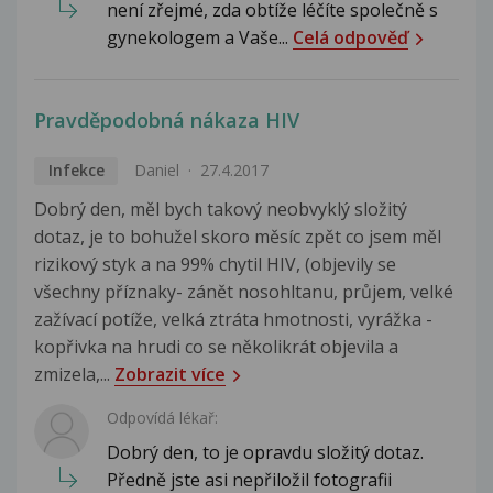
není zřejmé, zda obtíže léčíte společně s
gynekologem a Vaše...
Celá odpověď
Pravděpodobná nákaza HIV
Infekce
Daniel
27.4.2017
Dobrý den, měl bych takový neobvyklý složitý
dotaz, je to bohužel skoro měsíc zpět co jsem měl
rizikový styk a na 99% chytil HIV, (objevily se
všechny příznaky- zánět nosohltanu, průjem, velké
zažívací potíže, velká ztráta hmotnosti, vyrážka -
kopřivka na hrudi co se několikrát objevila a
zmizela,...
Zobrazit více
Odpovídá lékař:
Dobrý den, to je opravdu složitý dotaz.
Předně jste asi nepřiložil fotografii