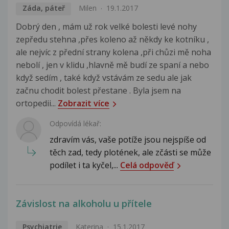
Záda, páteř
Milen
19.1.2017
Dobrý den , mám už rok velké bolesti levé nohy
zepředu stehna ,přes koleno až někdy ke kotníku ,
ale nejvíc z přední strany kolena ,při chůzi mě noha
nebolí , jen v klidu ,hlavně mě budí ze spaní a nebo
když sedím , také když vstávám ze sedu ale jak
začnu chodit bolest přestane . Byla jsem na
ortopedii...
Zobrazit více
Odpovídá lékař:
zdravím vás, vaše potíže jsou nejspíše od
těch zad, tedy plotének, ale zčásti se může
podílet i ta kyčel,...
Celá odpověď
Závislost na alkoholu u přítele
Psychiatrie
Katerina
15.1.2017