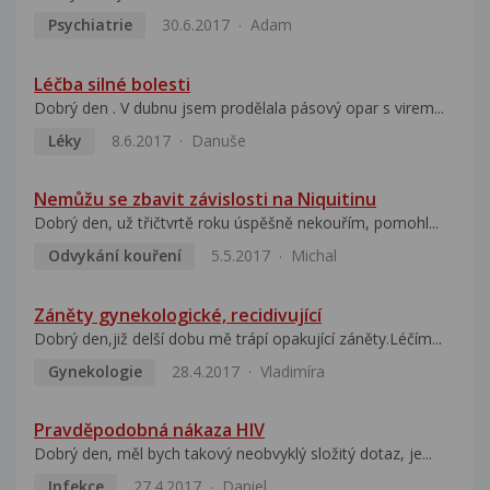
Psychiatrie
30.6.2017
Adam
Léčba silné bolesti
Dobrý den . V dubnu jsem prodělala pásový opar s virem...
Léky
8.6.2017
Danuše
Nemůžu se zbavit závislosti na Niquitinu
Dobrý den, už třičtvrtě roku úspěšně nekouřím, pomohl...
Odvykání kouření
5.5.2017
Michal
Záněty gynekologické, recidivující
Dobrý den,již delší dobu mě trápí opakující záněty.Léčím...
Gynekologie
28.4.2017
Vladimíra
Pravděpodobná nákaza HIV
Dobrý den, měl bych takový neobvyklý složitý dotaz, je...
Infekce
27.4.2017
Daniel