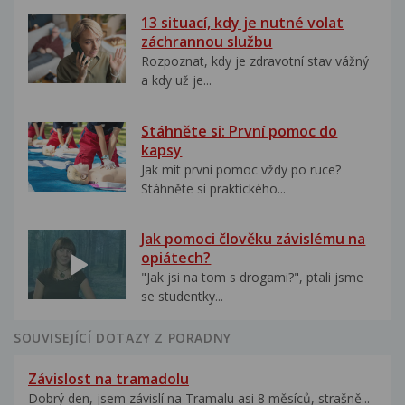
13 situací, kdy je nutné volat
záchrannou službu
Rozpoznat, kdy je zdravotní stav vážný
a kdy už je...
Stáhněte si: První pomoc do
kapsy
Jak mít první pomoc vždy po ruce?
Stáhněte si praktického...
Jak pomoci člověku závislému na
opiátech?
"Jak jsi na tom s drogami?", ptali jsme
se studentky...
SOUVISEJÍCÍ DOTAZY Z PORADNY
Závislost na tramadolu
Dobrý den, jsem závislí na Tramalu asi 8 měsíců, strašně...