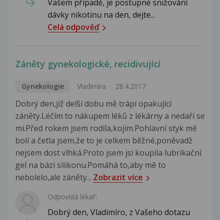
Vašem případě, je postupné snižování
dávky nikotinu na den, dejte...
Celá odpověď
Záněty gynekologické, recidivující
Gynekologie
Vladimíra
28.4.2017
Dobrý den,již delší dobu mě trápí opakující
záněty.Léčím to nákupem léků z lékárny a nedaří se
mi.Před rokem jsem rodila,kojím.Pohlavní styk mě
bolí a četla jsem,že to je celkem běžné,poněvadž
nejsem dost vlhká.Proto jsem jsi koupila lubrikační
gel na bázi silikonu.Pomáhá to,aby mě to
nebolelo,ale záněty...
Zobrazit více
Odpovídá lékař:
Dobrý den, Vladimíro, z Vašeho dotazu