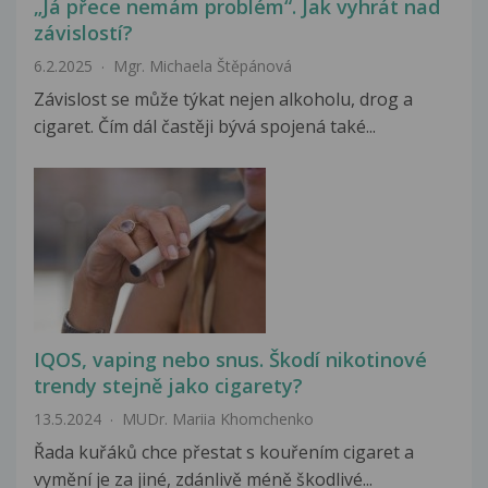
„Já přece nemám problém“. Jak vyhrát nad
závislostí?
6.2.2025
Mgr. Michaela Štěpánová
Závislost se může týkat nejen alkoholu, drog a
cigaret. Čím dál častěji bývá spojená také...
IQOS, vaping nebo snus. Škodí nikotinové
trendy stejně jako cigarety?
13.5.2024
MUDr. Mariia Khomchenko
Řada kuřáků chce přestat s kouřením cigaret a
vymění je za jiné, zdánlivě méně škodlivé...