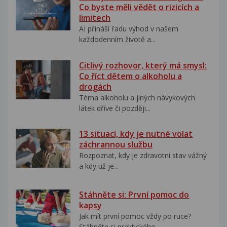
Co byste měli vědět o rizicích a
limitech
AI přináší řadu výhod v našem
každodenním životě a...
Citlivý rozhovor, který má smysl:
Co říct dětem o alkoholu a
drogách
Téma alkoholu a jiných návykových
látek dříve či později...
13 situací, kdy je nutné volat
záchrannou službu
Rozpoznat, kdy je zdravotní stav vážný
a kdy už je...
Stáhněte si: První pomoc do
kapsy
Jak mít první pomoc vždy po ruce?
Stáhněte si praktického...