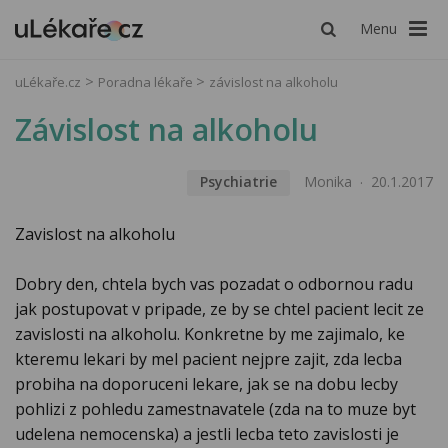
Menu
uLékaře.cz
Poradna lékaře
závislost na alkoholu
Závislost na alkoholu
Psychiatrie
Monika
20.1.2017
Zavislost na alkoholu
Dobry den, chtela bych vas pozadat o odbornou radu
jak postupovat v pripade, ze by se chtel pacient lecit ze
zavislosti na alkoholu. Konkretne by me zajimalo, ke
kteremu lekari by mel pacient nejpre zajit, zda lecba
probiha na doporuceni lekare, jak se na dobu lecby
pohlizi z pohledu zamestnavatele (zda na to muze byt
udelena nemocenska) a jestli lecba teto zavislosti je