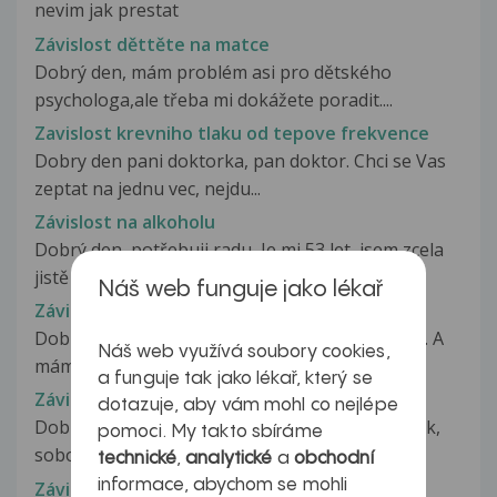
nevim jak prestat
Závislost děttěte na matce
Dobrý den, mám problém asi pro dětského
psychologa,ale třeba mi dokážete poradit....
Zavislost krevniho tlaku od tepove frekvence
Dobry den pani doktorka, pan doktor. Chci se Vas
zeptat na jednu vec, nejdu...
Závislost na alkoholu
Dobrý den, potřebuji radu, Je mi 53 let, jsem zcela
jistě alkoholička, každý...
Náš web funguje jako lékař
Závislost na alkoholu
Dobrý den, porušil jsem abstinenci po půl roce.. A
Náš web využívá soubory cookies,
mám silné abstinenční příznaky,...
a funguje tak jako lékař, který se
Závislost na alkoholu
dotazuje, aby vám mohl co nejlépe
Dobrý den, mám takový dotaz. O víkendu ( pátek,
pomoci. My takto sbíráme
sobota) jsem zvyklá chodit se...
technické
,
analytické
a
obchodní
informace, abychom se mohli
Závislost na alkoholu