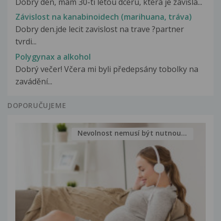
Dobrý den, mám 30-ti letou dceru, která je závislá...
Závislost na kanabinoidech (marihuana, tráva)
Dobry den.jde lecit zavislost na trave ?partner
tvrdi...
Polygynax a alkohol
Dobrý večer! Včera mi byli předepsány tobolky na
zavádění...
DOPORUČUJEME
Nevolnost nemusí být nutnou...