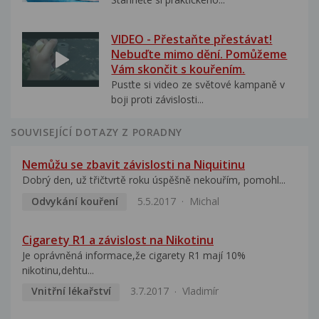
VIDEO - Přestaňte přestávat!
Nebuďte mimo dění. Pomůžeme
Vám skončit s kouřením.
Pusťte si video ze světové kampaně v
boji proti závislosti...
SOUVISEJÍCÍ DOTAZY Z PORADNY
Nemůžu se zbavit závislosti na Niquitinu
Dobrý den, už třičtvrtě roku úspěšně nekouřím, pomohl...
Odvykání kouření
5.5.2017
Michal
Cigarety R1 a závislost na Nikotinu
Je oprávněná informace,že cigarety R1 mají 10%
nikotinu,dehtu...
Vnitřní lékařství
3.7.2017
Vladimír