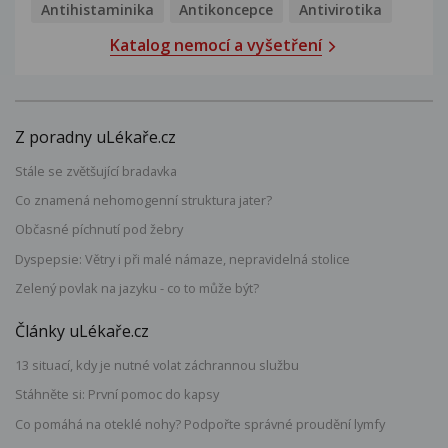
Antihistaminika
Antikoncepce
Antivirotika
Katalog nemocí a vyšetření
Z poradny uLékaře.cz
Stále se zvětšující bradavka
Co znamená nehomogenní struktura jater?
Občasné píchnutí pod žebry
Dyspepsie: Větry i při malé námaze, nepravidelná stolice
Zelený povlak na jazyku - co to může být?
Články uLékaře.cz
13 situací, kdy je nutné volat záchrannou službu
Stáhněte si: První pomoc do kapsy
Co pomáhá na oteklé nohy? Podpořte správné proudění lymfy