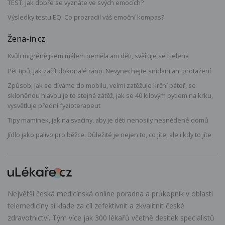
TEST: Jak dobře se vyznáte ve svých emocích?
Výsledky testu EQ: Co prozradil váš emoční kompas?
Žena-in.cz
Kvůli migréně jsem málem neměla ani děti, svěřuje se Helena
Pět tipů, jak začít dokonalé ráno. Nevynechejte snídani ani protažení
Způsob, jak se díváme do mobilu, velmi zatěžuje krční páteř, se
skloněnou hlavou je to stejná zátěž, jak se 40 kilovým pytlem na krku,
vysvětluje přední fyzioterapeut
Tipy maminek, jak na svačiny, aby je děti nenosily nesnědené domů
Jídlo jako palivo pro běžce: Důležité je nejen to, co jíte, ale i kdy to jíte
Největší česká medicínská online poradna a průkopník v oblasti
telemedicíny si klade za cíl zefektivnit a zkvalitnit české
zdravotnictví. Tým více jak 300 lékařů včetně desítek specialistů