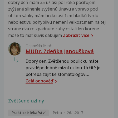
dobrý deň mam 35 už asi pol roka pociťujem
zvýšené slinenie zvýšenú únavu a vpravo pod
uhlom sánky mám hrcku asi 1cm hladkú tvrdu
nebolestivu pohyblivú nemení velkost.mám na tej
strane dva ro zpadnute zuby ostali len korene
moze to mať súvis dakujem
Zobrazit více
Odpovídá lékař:
MUDr. Zdeňka Janoušková
Dobrý den. Zvětšenou bouličku máte
pravděpodobně mízní uzlinu. Určitě je
potřeba zajít ke stomatologovi...
Celá odpověď
Zvětšené uzliny
Praktické lékařství
Petra
26.1.2017