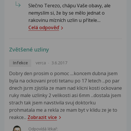
Slečno Terezo, chápu Vaše obavy, ale
nemyslím si, že by se mělo jednat o
rakovinu mízních uzlin u přítele....
Celá odpověď
Zvětšené uzliny
Infekce
verca
3.6.2017
Dobry den prosim o pomoc ....koncem dubna jsem
byla na ockovani proti tetanu po 17 letech ...po par
dnech jsrm zjistila ze mam nad klicni kosti ockovane
ruky male uzlinky 2 velikosti asi 6mm ...dostala jsem
strach tak jsem navstivila svuj doktorku
prohmatala me a rekla ze mam byt v klidu ze je to
reakce...
Zobrazit více
Odpovídá lékař: