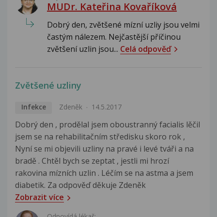
MUDr. Kateřina Kovaříková
Dobrý den, zvětšené mízní uzliy jsou velmi
častým nálezem. Nejčastější příčinou
zvětšení uzlin jsou...
Celá odpověď
Zvětšené uzliny
Infekce
Zdeněk
14.5.2017
Dobrý den , prodělal jsem oboustranný facialis lěčil
jsem se na rehabilitačním středisku skoro rok ,
Nyní se mi objevili uzliny na pravé i levé tváři a na
bradě . Chtěl bych se zeptat , jestli mi hrozí
rakovina mízních uzlin . Léčím se na astma a jsem
diabetik. Za odpověď děkuje Zdeněk
Zobrazit více
Odpovídá lékař: