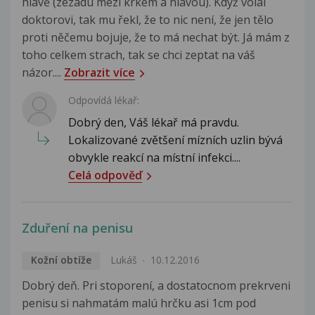
hlavě (zezadu mezi krkem a hlavou). Když volal
doktorovi, tak mu řekl, že to nic není, že jen tělo
proti něčemu bojuje, že to má nechat být. Já mám z
toho celkem strach, tak se chci zeptat na váš
názor....
Zobrazit více
Odpovídá lékař:
Dobrý den, Váš lékař má pravdu.
Lokalizované zvětšení mízních uzlin bývá
obvykle reakcí na místní infekci....
Celá odpověď
Zduření na penisu
Kožní obtíže
Lukáš
10.12.2016
Dobrý deň. Pri stoporení, a dostatocnom prekrveni
penisu si nahmatám malú hrčku asi 1cm pod