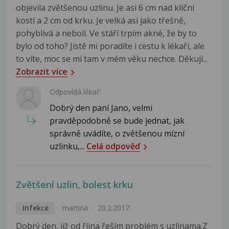
objevila zvětšenou uzlinu. Je asi 6 cm nad klíční
kostí a 2 cm od krku. Je velká asi jako třešně,
pohyblivá a nebolí. Ve stáří trpím akné, že by to
bylo od toho? Jistě mi poradíte i cestu k lékaři, ale
to víte, moc se mi tam v mém věku nechce. Děkuji...
Zobrazit více
Odpovídá lékař:
Dobrý den paní Jano, velmi
pravděpodobně se bude jednat, jak
správně uvádíte, o zvětšenou mízní
uzlinku,...
Celá odpověď
Zvětšení uzlin, bolest krku
Infekce
martina
20.2.2017
Dobrý den, již od října řeším problém s uzlinama.Z