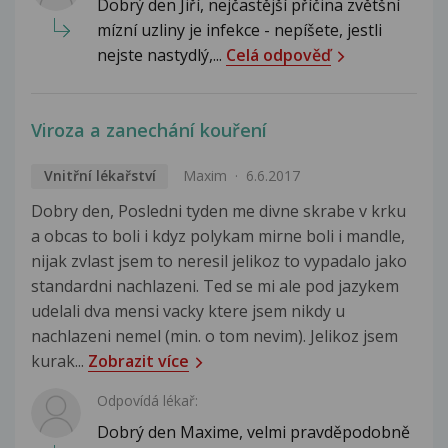
Dobrý den Jiří, nejčastější příčina zvětšní
mízní uzliny je infekce - nepíšete, jestli
nejste nastydlý,...
Celá odpověď
Viroza a zanechání kouření
Vnitřní lékařství
Maxim
6.6.2017
Dobry den, Posledni tyden me divne skrabe v krku
a obcas to boli i kdyz polykam mirne boli i mandle,
nijak zvlast jsem to neresil jelikoz to vypadalo jako
standardni nachlazeni. Ted se mi ale pod jazykem
udelali dva mensi vacky ktere jsem nikdy u
nachlazeni nemel (min. o tom nevim). Jelikoz jsem
kurak...
Zobrazit více
Odpovídá lékař:
Dobrý den Maxime, velmi pravděpodobně