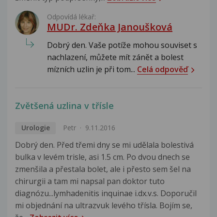
Odpovídá lékař:
MUDr. Zdeňka Janoušková
Dobrý den. Vaše potíže mohou souviset s
nachlazení, můžete mít zánět a bolest
mízních uzlin je při tom...
Celá odpověď
Zvětšená uzlina v třísle
Urologie
Petr
9.11.2016
Dobrý den. Před třemi dny se mi udělala bolestivá
bulka v levém trisle, asi 1.5 cm. Po dvou dnech se
zmenšila a přestala bolet, ale i přesto sem šel na
chirurgii a tam mi napsal pan doktor tuto
diagnózu...lymhadenitis inquinae i.dx.v.s. Doporučil
mi objednání na ultrazvuk levého třísla. Bojím se,