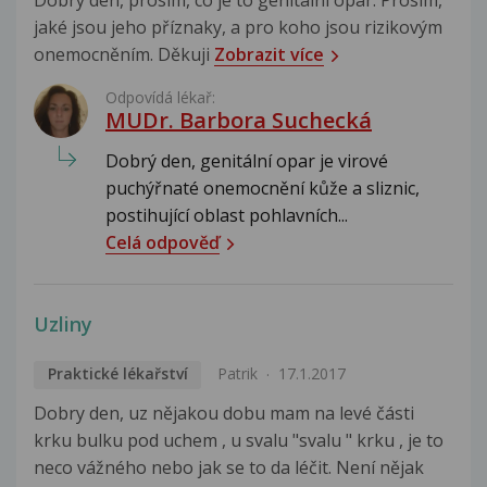
Dobrý den, prosím, co je to genitální opar. Prosím,
jaké jsou jeho příznaky, a pro koho jsou rizikovým
onemocněním. Děkuji
Zobrazit více
Odpovídá lékař:
MUDr. Barbora Suchecká
Dobrý den, genitální opar je virové
puchýřnaté onemocnění kůže a sliznic,
postihující oblast pohlavních...
Celá odpověď
Uzliny
Praktické lékařství
Patrik
17.1.2017
Dobry den, uz nějakou dobu mam na levé části
krku bulku pod uchem , u svalu "svalu " krku , je to
neco vážného nebo jak se to da léčit. Není nějak