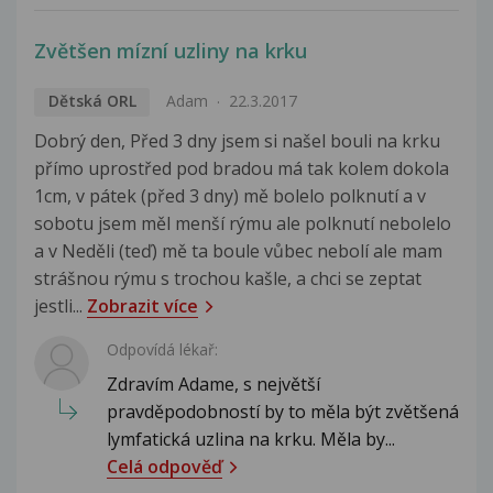
Zvětšen mízní uzliny na krku
Dětská ORL
Adam
22.3.2017
Dobrý den, Před 3 dny jsem si našel bouli na krku
přímo uprostřed pod bradou má tak kolem dokola
1cm, v pátek (před 3 dny) mě bolelo polknutí a v
sobotu jsem měl menší rýmu ale polknutí nebolelo
a v Neděli (teď) mě ta boule vůbec nebolí ale mam
strášnou rýmu s trochou kašle, a chci se zeptat
jestli...
Zobrazit více
Odpovídá lékař:
Zdravím Adame, s největší
pravděpodobností by to měla být zvětšená
lymfatická uzlina na krku. Měla by...
Celá odpověď