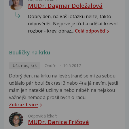
MUDr. Dagmar Doležalová
Dobrý den, na Vaši otázku nelze, takto
odpovědět. Nejprve je třeba udělat krevní
rozbor - krev. obraz...
Celá odpověď
Bouličky na krku
Uši, nos, krk
Ondřej
10.5.2017
Dobrý den, na krku na levé straně se mi za sebou
udělalo pár bouliček (asi 3 nebo 4) a já nevím, jestli
mám jen nateklé uzliny a nebo náběh na nějakou
vážnější nemoc a prosil bych o radu.
Zobrazit více
Odpovídá lékař:
MUDr. Danica Fričová