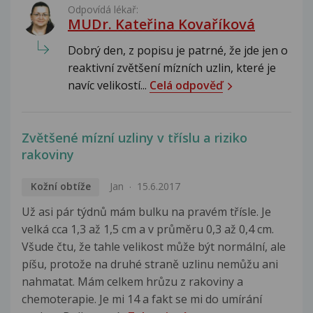
Odpovídá lékař:
MUDr. Kateřina Kovaříková
Dobrý den, z popisu je patrné, že jde jen o
reaktivní zvětšení mízních uzlin, které je
navíc velikostí...
Celá odpověď
Zvětšené mízní uzliny v tříslu a riziko
rakoviny
Kožní obtíže
Jan
15.6.2017
Už asi pár týdnů mám bulku na pravém třísle. Je
velká cca 1,3 až 1,5 cm a v průměru 0,3 až 0,4 cm.
Všude čtu, že tahle velikost může být normální, ale
píšu, protože na druhé straně uzlinu nemůžu ani
nahmatat. Mám celkem hrůzu z rakoviny a
chemoterapie. Je mi 14 a fakt se mi do umírání