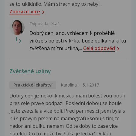
se to uklidnilo. Mám strach aby to nebyl...
Zobrazit více
Odpovídá lékař:
Dobrý den, ano, vzhledem k proběhlé
viróze s bolestí v krku, bude bulka na krku
zvětšená mízní uzlina,...
Celá odpověď
Zvětšené uzliny
Praktické lékařství
Karolina
5.1.2017
Dobry den,jiz nekolik mesicu mam bolestivou bouli
pres cele prave podpazi. Posledni dobou se boule
jeste zvetsila a vice boli. Pred par mesici jsem byla s
nii s pravym prsem na mamografu/sonu s tim,ze
nador ani bulku nemam. Od te doby to zase vice
nateklo. Co to muze byt?jaka je lecba? Dekuji