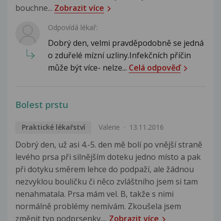
bouchne...
Zobrazit více
Odpovídá lékař:
Dobrý den, velmi pravděpodobně se jedná
o zduřelé mízní uzliny.Infekčních příčin
může být více- nelze...
Celá odpověď
Bolest prstu
Praktické lékařství
Valerie
13.11.2016
Dobrý den, už asi 4.-5. den mě bolí po vnější straně
levého prsa při silnějším doteku jedno místo a pak
při dotyku směrem lehce do podpaží, ale žádnou
nezvyklou bouličku či něco zvláštního jsem si tam
nenahmatala. Prsa mám vel. B, takže s nimi
normálně problémy nemívám. Zkoušela jsem
změnit typ podprsenky,...
Zobrazit více