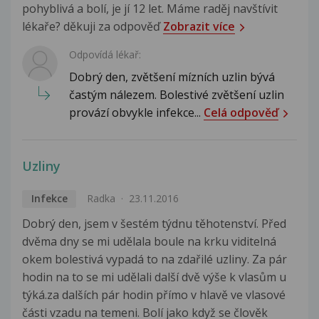
pohyblivá a bolí, je jí 12 let. Máme raděj navštívit
lékaře? děkuji za odpověď
Zobrazit více
Odpovídá lékař:
Dobrý den, zvětšení mízních uzlin bývá
častým nálezem. Bolestivé zvětšení uzlin
provází obvykle infekce...
Celá odpověď
Uzliny
Infekce
Radka
23.11.2016
Dobrý den, jsem v šestém týdnu těhotenství. Před
dvěma dny se mi udělala boule na krku viditelná
okem bolestivá vypadá to na zdařilé uzliny. Za pár
hodin na to se mi udělali další dvě výše k vlasům u
týká.za dalších pár hodin přímo v hlavě ve vlasové
části vzadu na temeni. Bolí jako když se člověk