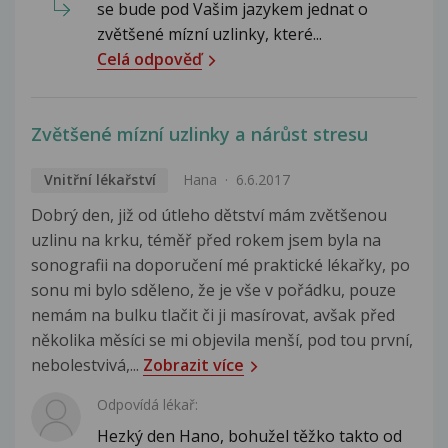
se bude pod Vašim jazykem jednat o
zvětšené mízní uzlinky, které...
Celá odpověď
Zvětšené mízní uzlinky a nárůst stresu
Vnitřní lékařství
Hana
6.6.2017
Dobrý den, již od útleho dětství mám zvětšenou
uzlinu na krku, téměř před rokem jsem byla na
sonografii na doporučení mé praktické lékařky, po
sonu mi bylo sděleno, že je vše v pořádku, pouze
nemám na bulku tlačit či ji masírovat, avšak před
několika měsíci se mi objevila menší, pod tou první,
nebolestvivá,...
Zobrazit více
Odpovídá lékař:
Hezký den Hano, bohužel těžko takto od