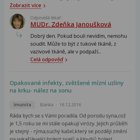
Zobrazit více
Odpovídá lékař:
MUDr. Zdeňka Janoušková
Dobrý den. Pokud bouli nevidím, nemohu
soudit. Může to být z tukové tkáně, z
vazivové tkáně, ale v podpaží...
Celá odpověď
Opakované infekty, zvětšené mízní uzliny
na krku- nález na sonu
Imunita
Blanka
16.12.2016
Ráda bych se s Vámi poradila. Od porodu syna,což
je 1,5 roku se mi stále opakují virózy. Jejich průběh
je stejný - rýma,suchý kašel,který se později změní
na vykašlávající,bolest svalů a kloubů,bolest