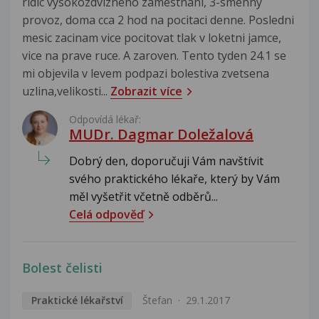
ridic vysokozdvizneho zamestnani, 3-smenny
provoz, doma cca 2 hod na pocitaci denne. Posledni
mesic zacinam vice pocitovat tlak v loketni jamce,
vice na prave ruce. A zaroven. Tento tyden 24.1 se
mi objevila v levem podpazi bolestiva zvetsena
uzlina,velikosti...
Zobrazit více
Odpovídá lékař:
MUDr. Dagmar Doležalová
Dobrý den, doporučuji Vám navštívit
svého praktického lékaře, který by Vám
měl vyšetřit včetně odběrů...
Celá odpověď
Bolest čelisti
Praktické lékařství
Štefan
29.1.2017