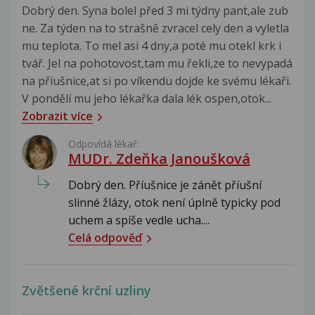
Dobrý den. Syna bolel před 3 mi týdny pant,ale zub
ne. Za týden na to strašně zvracel cely den a vyletla
mu teplota. To mel asi 4 dny,a poté mu otekl krk i
tvář. Jel na pohotovost,tam mu řekli,ze to nevypadá
na příušnice,at si po víkendu dojde ke svému lékaři.
V pondělí mu jeho lékařka dala lék ospen,otok...
Zobrazit více
Odpovídá lékař:
MUDr. Zdeňka Janoušková
Dobrý den. Příušnice je zánět příušní
slinné žlázy, otok není úplně typicky pod
uchem a spíše vedle ucha....
Celá odpověď
Zvětšené krční uzliny