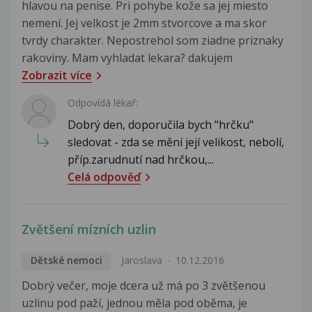
hlavou na penise. Pri pohybe kože sa jej miesto
nemení. Jej velkost je 2mm stvorcove a ma skor
tvrdy charakter. Nepostrehol som ziadne priznaky
rakoviny. Mam vyhladat lekara? dakujem
Zobrazit více
Odpovídá lékař:
Dobrý den, doporučila bych "hrčku"
sledovat - zda se mění její velikost, nebolí,
příp.zarudnutí nad hrčkou,...
Celá odpověď
Zvětšení mízních uzlin
Dětské nemoci
Jaroslava
10.12.2016
Dobrý večer, moje dcera už má po 3 zvětšenou
uzlinu pod paží, jednou měla pod oběma, je