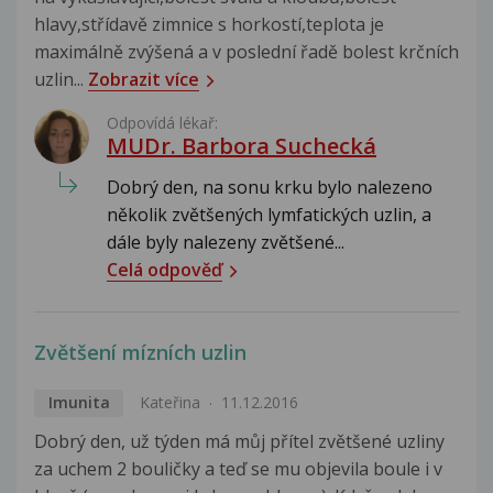
hlavy,střídavě zimnice s horkostí,teplota je
maximálně zvýšená a v poslední řadě bolest krčních
uzlin...
Zobrazit více
Odpovídá lékař:
MUDr. Barbora Suchecká
Dobrý den, na sonu krku bylo nalezeno
několik zvětšených lymfatických uzlin, a
dále byly nalezeny zvětšené...
Celá odpověď
Zvětšení mízních uzlin
Imunita
Kateřina
11.12.2016
Dobrý den, už týden má můj přítel zvětšené uzliny
za uchem 2 bouličky a teď se mu objevila boule i v