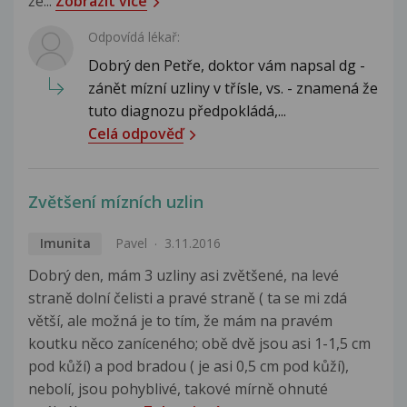
že...
Zobrazit více
Odpovídá lékař:
Dobrý den Petře, doktor vám napsal dg -
zánět mízní uzliny v třísle, vs. - znamená že
tuto diagnozu předpokládá,...
Celá odpověď
Zvětšení mízních uzlin
Imunita
Pavel
3.11.2016
Dobrý den, mám 3 uzliny asi zvětšené, na levé
straně dolní čelisti a pravé straně ( ta se mi zdá
větší, ale možná je to tím, že mám na pravém
koutku něco zaníceného; obě dvě jsou asi 1-1,5 cm
pod kůží) a pod bradou ( je asi 0,5 cm pod kůží),
nebolí, jsou pohyblivé, takové mírně ohnuté