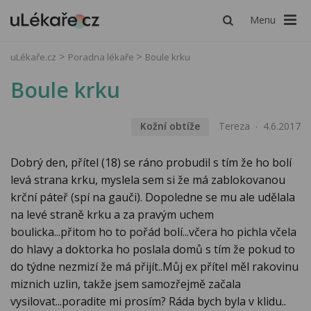
Menu
uLékaře.cz
Poradna lékaře
Boule krku
Boule krku
Kožní obtíže
Tereza
4.6.2017
Dobrý den, přítel (18) se ráno probudil s tím že ho bolí
levá strana krku, myslela sem si že má zablokovanou
krční páteř (spí na gauči). Dopoledne se mu ale udělala
na levé straně krku a za pravým uchem
boulicka...přitom ho to pořád bolí...včera ho pichla včela
do hlavy a doktorka ho poslala domů s tím že pokud to
do týdne nezmizí že má přijít..Můj ex přítel měl rakovinu
miznich uzlin, takže jsem samozřejmě začala
vysilovat...poradite mi prosím? Ráda bych byla v klidu..