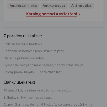
Antihistaminika
Antikoncepce
Antivirotika
Katalog nemocí a vyšetření
Z poradny uLékaře.cz
Stále se zvětšující bradavka
Co znamená nehomogenní struktura jater?
Občasné píchnutí pod žebry
Dyspepsie: Větry i při malé námaze, nepravidelná stolice
Zelený povlak na jazyku - co to může být?
Články uLékaře.cz
13 situací, kdy je nutné volat záchrannou službu
Stáhněte si: První pomoc do kapsy
Co pomáhá na oteklé nohy? Podpořte správné proudění lymfy