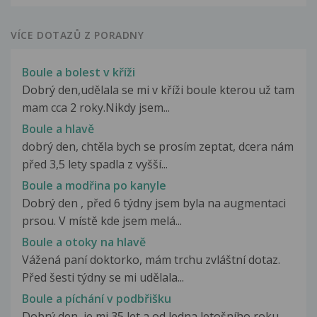
VÍCE DOTAZŮ Z PORADNY
Boule a bolest v kříži
Dobrý den,udělala se mi v kříži boule kterou už tam
mam cca 2 roky.Nikdy jsem...
Boule a hlavě
dobrý den, chtěla bych se prosím zeptat, dcera nám
před 3,5 lety spadla z vyšší...
Boule a modřina po kanyle
Dobrý den , před 6 týdny jsem byla na augmentaci
prsou. V místě kde jsem melá...
Boule a otoky na hlavě
Vážená paní doktorko, mám trchu zvláštní dotaz.
Před šesti týdny se mi udělala...
Boule a píchání v podbřišku
Dobrý den, je mi 35 let a od ledna letošního roku