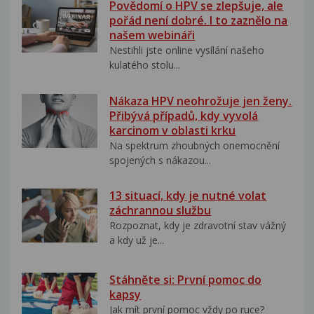
Povědomí o HPV se zlepšuje, ale
pořád není dobré. I to zaznělo na
našem webináři
Nestihli jste online vysílání našeho
kulatého stolu...
Nákaza HPV neohrožuje jen ženy.
Přibývá případů, kdy vyvolá
karcinom v oblasti krku
Na spektrum zhoubných onemocnění
spojených s nákazou...
13 situací, kdy je nutné volat
záchrannou službu
Rozpoznat, kdy je zdravotní stav vážný
a kdy už je...
Stáhněte si: První pomoc do
kapsy
Jak mít první pomoc vždy po ruce?