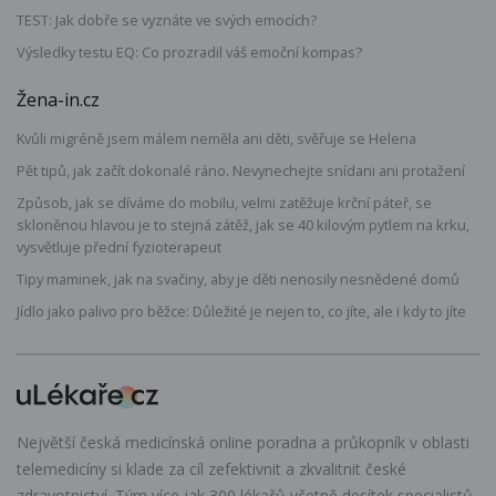
TEST: Jak dobře se vyznáte ve svých emocích?
Výsledky testu EQ: Co prozradil váš emoční kompas?
Žena-in.cz
Kvůli migréně jsem málem neměla ani děti, svěřuje se Helena
Pět tipů, jak začít dokonalé ráno. Nevynechejte snídani ani protažení
Způsob, jak se díváme do mobilu, velmi zatěžuje krční páteř, se
skloněnou hlavou je to stejná zátěž, jak se 40 kilovým pytlem na krku,
vysvětluje přední fyzioterapeut
Tipy maminek, jak na svačiny, aby je děti nenosily nesnědené domů
Jídlo jako palivo pro běžce: Důležité je nejen to, co jíte, ale i kdy to jíte
Největší česká medicínská online poradna a průkopník v oblasti
telemedicíny si klade za cíl zefektivnit a zkvalitnit české
zdravotnictví. Tým více jak 300 lékařů včetně desítek specialistů