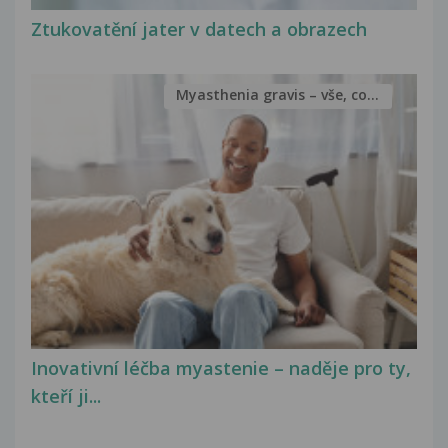
Ztukovatění jater v datech a obrazech
Myasthenia gravis – vše, co...
Inovativní léčba myastenie – naděje pro ty,
kteří ji...