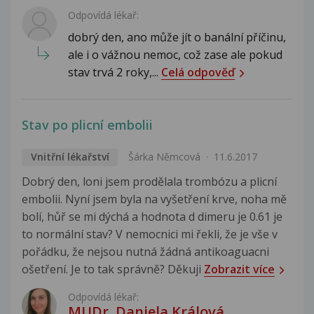
Odpovídá lékař:
dobrý den, ano může jít o banální příčinu,
ale i o vážnou nemoc, což zase ale pokud
stav trvá 2 roky,...
Celá odpověď
Stav po plicní embolii
Vnitřní lékařství
Šárka Němcová
11.6.2017
Dobrý den, loni jsem prodělala trombózu a plicní
embolii. Nyní jsem byla na vyšetření krve, noha mě
bolí, hůř se mi dýchá a hodnota d dimeru je 0.61 je
to normální stav? V nemocnici mi řekli, že je vše v
pořádku, že nejsou nutná žádná antikoaguacni
ošetření. Je to tak správně? Děkuji
Zobrazit více
Odpovídá lékař:
MUDr. Daniela Králová