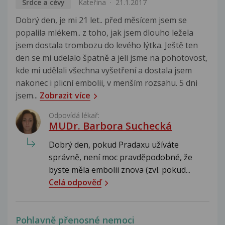
Srdce a cévy
Kateřina
21.1.2017
Dobrý den, je mi 21 let.. před měsícem jsem se
popalila mlékem.. z toho, jak jsem dlouho ležela
jsem dostala trombozu do levého lýtka. Ještě ten
den se mi udelalo špatně a jeli jsme na pohotovost,
kde mi udělali všechna vyšetření a dostala jsem
nakonec i plicní embolii, v menším rozsahu. 5 dni
jsem...
Zobrazit více
Odpovídá lékař:
MUDr. Barbora Suchecká
Dobrý den, pokud Pradaxu užíváte
správně, není moc pravděpodobné, že
byste měla embolii znova (zvl. pokud...
Celá odpověď
Pohlavně přenosné nemoci