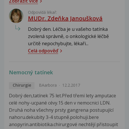
Zobrazit více
Odpovídá lékař:
MUDr. Zdeňka Janoušková
Dobrý den. Léčba je u vašeho tatínka
zvolená správně, o onkologické léčbě
určitě nepochybujte, lékaři...
Celá odpověď
Nemocný tatínek
Chirurgie
BAarbora
12.2.2017
Dobrý den,tatínek 75 let.Před třemi lety amputace
celé nohy-ucpané cévy.15 den v nemocnici LDN.
Druhá noha všechny prsty gangrena postupující
nahoru.dekubity 3-4 stupně.polohuji.bere
anopyrin.antibiotika.chirurgové nechtějí přistoupit