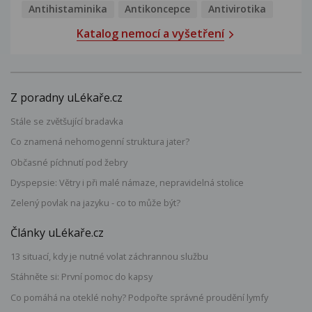
Antihistaminika
Antikoncepce
Antivirotika
Katalog nemocí a vyšetření
Z poradny uLékaře.cz
Stále se zvětšující bradavka
Co znamená nehomogenní struktura jater?
Občasné píchnutí pod žebry
Dyspepsie: Větry i při malé námaze, nepravidelná stolice
Zelený povlak na jazyku - co to může být?
Články uLékaře.cz
13 situací, kdy je nutné volat záchrannou službu
Stáhněte si: První pomoc do kapsy
Co pomáhá na oteklé nohy? Podpořte správné proudění lymfy