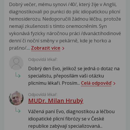
Dobrý večer, mému synovi /40/, který žije v Anglii,
diagnostikovali po punkci do plic idiopatickou plicní
hemosiderozu. Nedoporučili žádnou léčbu, protože
nemají zkušenosti s tímto onemocněním. Syn
vykonává fyzicky náročnou práci /dvanáctihodinové
denní či noční směny v pekárně, kde je horko a
prašno/....
Zobrazit více
Odpovídá lékař:
Dobrý den Evo, jelikož se jedná o dotaz na
specialistu, přeposílám vaši otázku
plicnímu lékaři. Prosím...
Celá odpověď
Odpovídá lékař:
MUDr. Milan Hrubý
Vážená paní Evo, diagnostikou a léčbou
idiopatické plicní fibrózy se v České
republice zabývají specializovaná...