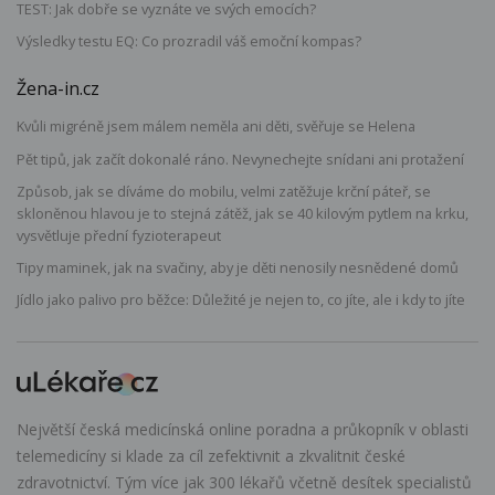
TEST: Jak dobře se vyznáte ve svých emocích?
Výsledky testu EQ: Co prozradil váš emoční kompas?
Žena-in.cz
Kvůli migréně jsem málem neměla ani děti, svěřuje se Helena
Pět tipů, jak začít dokonalé ráno. Nevynechejte snídani ani protažení
Způsob, jak se díváme do mobilu, velmi zatěžuje krční páteř, se
skloněnou hlavou je to stejná zátěž, jak se 40 kilovým pytlem na krku,
vysvětluje přední fyzioterapeut
Tipy maminek, jak na svačiny, aby je děti nenosily nesnědené domů
Jídlo jako palivo pro běžce: Důležité je nejen to, co jíte, ale i kdy to jíte
Největší česká medicínská online poradna a průkopník v oblasti
telemedicíny si klade za cíl zefektivnit a zkvalitnit české
zdravotnictví. Tým více jak 300 lékařů včetně desítek specialistů