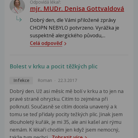
Odpovídá lékař:
mjr. MUDr. Denisa Gottvaldová
Dobrý den, dle Vámi přiložené zprávy
CHOPN NEBYLO potvrzeno. Vyrážka je
suspektně alergického původu,...
Celá odpověď
Bolest v krku a pocit těžkých plic
Infekce
Roman
22.3.2017
Dobrý den. Už asi měsíc mě bolí v krku a to jen na
pravé straně ohryzku. Citím to zejména při
polknutí. Současně se cítím docela unavený a k
tomu se teď přidaly pocity težkých plic. Jinak jsem
dlouholetý kuřák, je mi 35, ale ani kašel ani rýmu
nemám. K lékaři chodím jen když jsem nemocný,
takže tym nechci...
Zobrazit více