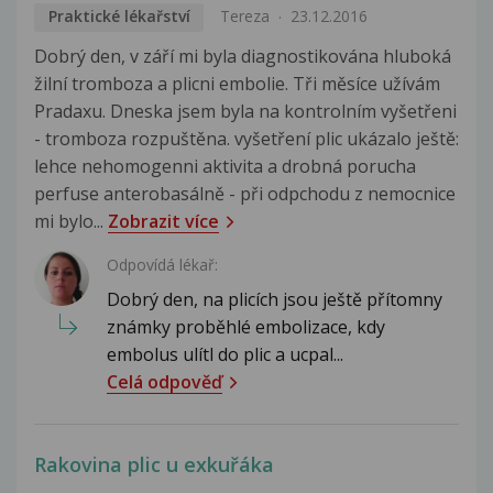
Praktické lékařství
Tereza
23.12.2016
Dobrý den, v září mi byla diagnostikována hluboká
žilní tromboza a plicni embolie. Tři měsíce užívám
Pradaxu. Dneska jsem byla na kontrolním vyšetřeni
- tromboza rozpuštěna. vyšetření plic ukázalo ještě:
lehce nehomogenni aktivita a drobná porucha
perfuse anterobasálně - při odpchodu z nemocnice
mi bylo...
Zobrazit více
Odpovídá lékař:
Dobrý den, na plicích jsou ještě přítomny
známky proběhlé embolizace, kdy
embolus ulítl do plic a ucpal...
Celá odpověď
Rakovina plic u exkuřáka