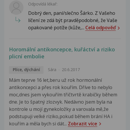
Odpovídá lékař:
Dobrý den, paní/slečno Šárko. Z Vašeho
líčení ze zdá být pravděpodobné, že Vaše
opakované potíže (kůže,...
Celá odpověď
Horomální antikoncepce, kuřáctví a riziko
plicní embolie
Plíce, dýchání
Sára
20.6.2017
Mám teprve 16 let,beru už rok hormonální
antikoncepci a přes rok kouřím. Dříve to nebylo
moc,dnes jsem vykouřím třičtvrtě krabičky během
dne. Je to špatný zlozvyk. Nedávno jsem byla na
kontrole u mojí gynekoložky a varovala mě,že
podstupuji velké riziko,pokud během brání HA i
kouřím a měla bych si dát...
Zobrazit více