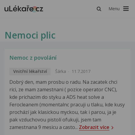
Menu
Nemoci plic
Nemoc z povolání
Vnitřní lékařství
Šárka
11.7.2017
Dobrý den, mam prosbu o radu. Na zacatek chci
rici, ze mam zamestnani ( pozice operator CNC),
kde prichazim do styku a ADS heat solve a
Ferocleanem (momentalnc pracuji u tlaku, kde kusy
prochází jak klasickou myckou, tak i parou, ja je
pak vzduchovou pistolí ofukuji, jsem tam
zamestnana 9 mesicu a casto...
Zobrazit více