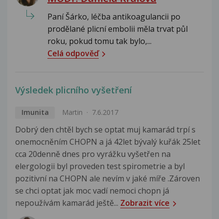
Paní Šárko, léčba antikoagulancii po
prodělané plicní embolii měla trvat půl
roku, pokud tomu tak bylo,...
Celá odpověď
Výsledek plicního vyšetření
Imunita
Martin
7.6.2017
Dobrý den chtěl bych se optat muj kamarád trpí s
onemocněním CHOPN a já 42let bývalý kuřák 25let
cca 20denně dnes pro vyrážku vyšetřen na
elergologii byl proveden test spirometrie a byl
pozitivní na CHOPN ale nevím v jaké míře .Zároven
se chci optat jak moc vadí nemoci chopn já
nepoužívám kamarád ještě...
Zobrazit více