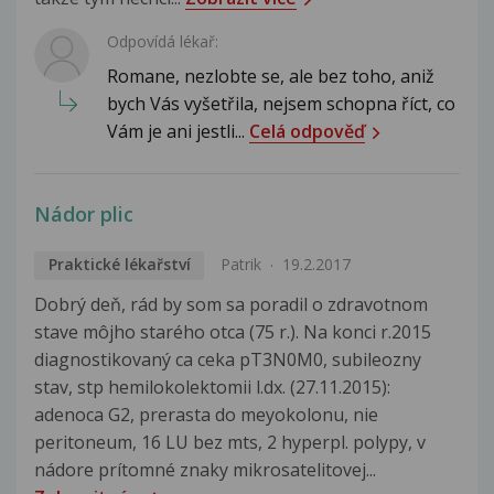
Odpovídá lékař:
Romane, nezlobte se, ale bez toho, aniž
bych Vás vyšetřila, nejsem schopna říct, co
Vám je ani jestli...
Celá odpověď
Nádor plic
Praktické lékařství
Patrik
19.2.2017
Dobrý deň, rád by som sa poradil o zdravotnom
stave môjho starého otca (75 r.). Na konci r.2015
diagnostikovaný ca ceka pT3N0M0, subileozny
stav, stp hemilokolektomii l.dx. (27.11.2015):
adenoca G2, prerasta do meyokolonu, nie
peritoneum, 16 LU bez mts, 2 hyperpl. polypy, v
nádore prítomné znaky mikrosatelitovej...