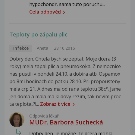
hypochondr, sama tuto poruchu...
Celá odpověď
Teploty po zápalu plic
Infekce
Aneta
28.10.2016
Dobry den. Chtela bych se zeptat. Moje dcera (3
roky) mela zapal plic a pneumokoka. Z nemocnice
nas pustili v pondeli 24.10. a dobira atb. Ospamox
po 8mi hodinach do patku 28.10. Pri propousteny
mela crp 21. A dnes ma od rana teplotu 38c°. Jsme
jen doma a mala ma klidovy rezim, tak nevim proc
ta teplota..?!...
Zobrazit více
Odpovídá lékař:
MUDr. Barbora Suchecká
Dobrý den, je možné, že dcera mohla