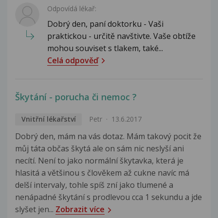
Odpovídá lékař:
Dobrý den, paní doktorku - Vaši
praktickou - určitě navštivte. Vaše obtíže
mohou souviset s tlakem, také...
Celá odpověď
Škytání - porucha či nemoc ?
Vnitřní lékařství
Petr
13.6.2017
Dobrý den, mám na vás dotaz. Mám takový pocit že
můj táta občas škytá ale on sám nic neslyší ani
necítí. Není to jako normální škytavka, která je
hlasitá a většinou s člověkem až cukne navíc má
delší intervaly, tohle spíš zní jako tlumené a
nenápadné škytání s prodlevou cca 1 sekundu a jde
slyšet jen...
Zobrazit více