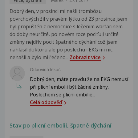
Plíce, dýchání
Marek
27.1.2017
Dobrý den, v prosinci mi našli trombózu
povrchových žil v pravém lýtku od 23 prosince jsem
byl propuštěn z nemocnice s léčením warfarinem
do doby neurčité, po novém roce pociťuji určité
změny nejdřív pocit špatného dýchání což jsem
nahlásil doktoru ale po poslechu i EKG mi nic
nenašli a bylo mi řečeno...
Zobrazit více
Odpovídá lékař:
Dobrý den, máte pravdu že na EKG nemusí
při plicní embolii být žádné změny.
Poslechem se plicní embilie...
Celá odpověď
Stav po plicní embolii, špatné dýchání