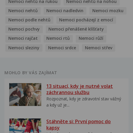
Nemoci nehtů na rukou
Nemoci nehtů na nohou
Nemoci nehtů
Nemoci nadledvin
Nemoci mozku
Nemoci podle nehtů
Nemoci pocházejí z emocí
Nemoci pochvy
Nemoci přenášené klíšťaty
Nemoci rajčat
Nemoci rtů
Nemoci růží
Nemoci sleziny
Nemoci srdce
Nemoci střev
MOHLO BY VÁS ZAJÍMAT
13 situací, kdy je nutné volat
záchrannou službu
Rozpoznat, kdy je zdravotní stav vážný
a kdy už je...
Stáhněte si: První pomoc do
kapsy