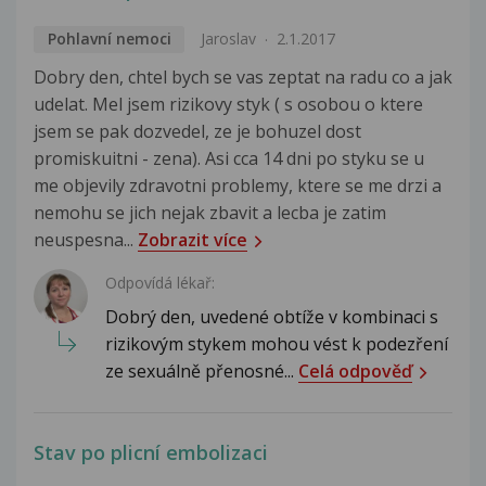
Pohlavní nemoci
Jaroslav
2.1.2017
Dobry den, chtel bych se vas zeptat na radu co a jak
udelat. Mel jsem rizikovy styk ( s osobou o ktere
jsem se pak dozvedel, ze je bohuzel dost
promiskuitni - zena). Asi cca 14 dni po styku se u
me objevily zdravotni problemy, ktere se me drzi a
nemohu se jich nejak zbavit a lecba je zatim
neuspesna...
Zobrazit více
Odpovídá lékař:
Dobrý den, uvedené obtíže v kombinaci s
rizikovým stykem mohou vést k podezření
ze sexuálně přenosné...
Celá odpověď
Stav po plicní embolizaci