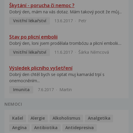
Škytání - porucha či nemoc ?
Dobrý den, mám na vás dotaz. Mám takový pocit že můj...
Vnitřní lékařství
13.6.2017
Petr
Stav po plicní embolii
Dobrý den, loni jsem prodělala trombózu a plicní embolii....
Vnitřní lékařství
11.6.2017
Šárka Němcová
Výsledek plicního vyšetření
Dobrý den chtěl bych se optat muj kamarád trpí s
onemocněním...
Imunita
7.6.2017
Martin
NEMOCI
Kašel
Alergie
Alkoholismus
Analgetika
Angína
Antibiotika
Antidepresiva