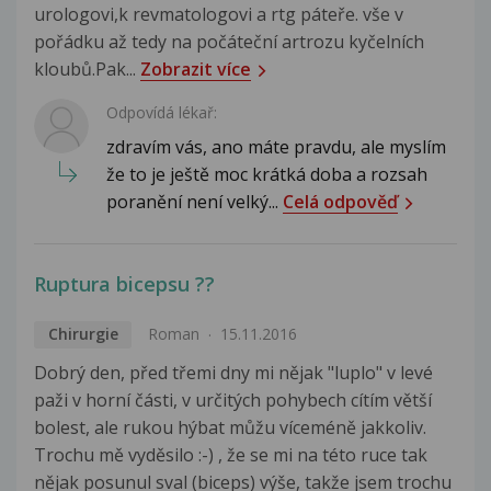
urologovi,k revmatologovi a rtg páteře. vše v
pořádku až tedy na počáteční artrozu kyčelních
kloubů.Pak...
Zobrazit více
Odpovídá lékař:
zdravím vás, ano máte pravdu, ale myslím
že to je ještě moc krátká doba a rozsah
poranění není velký...
Celá odpověď
Ruptura bicepsu ??
Chirurgie
Roman
15.11.2016
Dobrý den, před třemi dny mi nějak "luplo" v levé
paži v horní části, v určitých pohybech cítím větší
bolest, ale rukou hýbat můžu víceméně jakkoliv.
Trochu mě vyděsilo :-) , že se mi na této ruce tak
nějak posunul sval (biceps) výše, takže jsem trochu