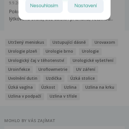
9.9.2011
Nesouhlasím
Nastavení
Pokud se jedná o izolovanou křeč (nejčastěji
lýtkového svalu) bez dalších příznaků, většinou...
Utržený meniskus
Ustupující dásně
Urovaxom
Urologie plzeň
Urologie brno
Urologie
Urologický čaj v těhotenství
Urologické vyšetření
Uroinfekce
Uroflowmetrie
UV záření
Uvolnění dutin
Uzdička
Úzká stolice
Úzká vagína
Úzkost
Uzlina
Uzlina na krku
Uzlina v podpaží
Uzlina v třísle
MOHLO BY VÁS ZAJÍMAT