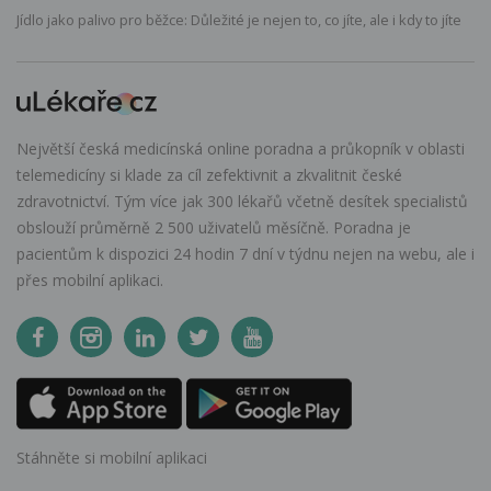
Jídlo jako palivo pro běžce: Důležité je nejen to, co jíte, ale i kdy to jíte
Největší česká medicínská online poradna a průkopník v oblasti
telemedicíny si klade za cíl zefektivnit a zkvalitnit české
zdravotnictví. Tým více jak 300 lékařů včetně desítek specialistů
obslouží průměrně 2 500 uživatelů měsíčně. Poradna je
pacientům k dispozici 24 hodin 7 dní v týdnu nejen na webu, ale i
přes mobilní aplikaci.
Stáhněte si mobilní aplikaci