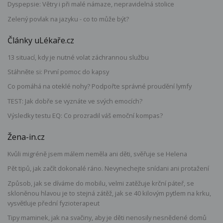
Dyspepsie: Větry i při malé námaze, nepravidelná stolice
Zelený povlak na jazyku - co to může být?
Články uLékaře.cz
13 situací, kdy je nutné volat záchrannou službu
Stáhněte si: První pomoc do kapsy
Co pomáhá na oteklé nohy? Podpořte správné proudění lymfy
TEST: Jak dobře se vyznáte ve svých emocích?
Výsledky testu EQ: Co prozradil váš emoční kompas?
Žena-in.cz
Kvůli migréně jsem málem neměla ani děti, svěřuje se Helena
Pět tipů, jak začít dokonalé ráno. Nevynechejte snídani ani protažení
Způsob, jak se díváme do mobilu, velmi zatěžuje krční páteř, se
skloněnou hlavou je to stejná zátěž, jak se 40 kilovým pytlem na krku,
vysvětluje přední fyzioterapeut
Tipy maminek, jak na svačiny, aby je děti nenosily nesnědené domů