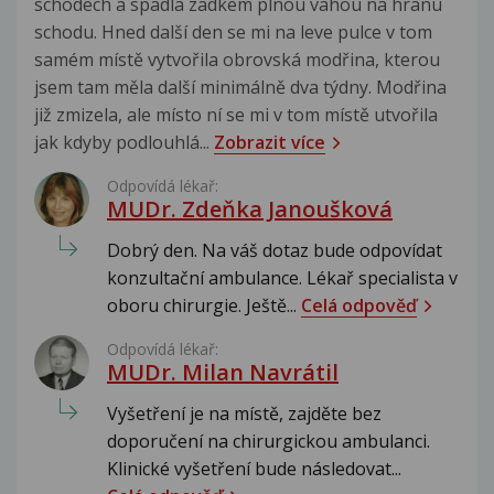
schodech a spadla zadkem plnou vahou na hranu
schodu. Hned další den se mi na leve pulce v tom
samém místě vytvořila obrovská modřina, kterou
jsem tam měla další minimálně dva týdny. Modřina
již zmizela, ale místo ní se mi v tom místě utvořila
jak kdyby podlouhlá...
Zobrazit více
Odpovídá lékař:
MUDr. Zdeňka Janoušková
Dobrý den. Na váš dotaz bude odpovídat
konzultační ambulance. Lékař specialista v
oboru chirurgie. Ještě...
Celá odpověď
Odpovídá lékař:
MUDr. Milan Navrátil
Vyšetření je na místě, zajděte bez
doporučení na chirurgickou ambulanci.
Klinické vyšetření bude následovat...