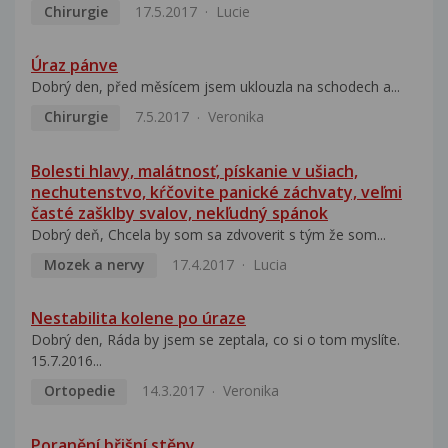
Chirurgie
17.5.2017
Lucie
Úraz pánve
Dobrý den, před měsícem jsem uklouzla na schodech a...
Chirurgie
7.5.2017
Veronika
Bolesti hlavy, malátnosť, pískanie v ušiach,
nechutenstvo, kŕčovite panické záchvaty, veľmi
časté zašklby svalov, nekľudný spánok
Dobrý deň, Chcela by som sa zdvoverit s tým že som...
Mozek a nervy
17.4.2017
Lucia
Nestabilita kolene po úraze
Dobrý den, Ráda by jsem se zeptala, co si o tom myslíte.
15.7.2016...
Ortopedie
14.3.2017
Veronika
Poranění břišní stěny