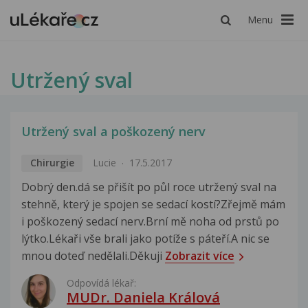
Menu
Utržený sval
Utržený sval a poškozený nerv
Chirurgie
Lucie
17.5.2017
Dobrý den.dá se přišít po půl roce utržený sval na
stehně, který je spojen se sedací kostí?Zřejmě mám
i poškozený sedací nerv.Brní mě noha od prstů po
lýtko.Lékaři vše brali jako potíže s páteří.A nic se
mnou doteď nedělali.Děkuji
Zobrazit více
Odpovídá lékař:
MUDr. Daniela Králová