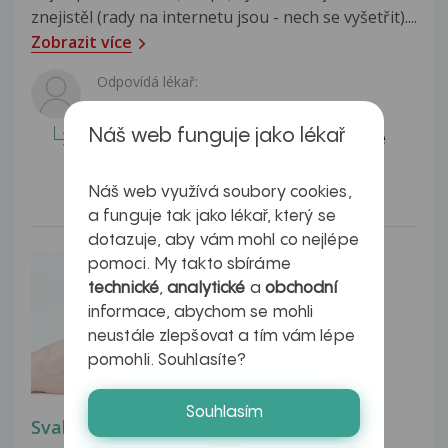
znejistěl (rady na internetu jsou - nech se vyšetřit)....
Zobrazit více
Odpovídá lékař:
zdravím Vás, bohužel vás nepotěším,
Náš web funguje jako lékař
pokud se dělá modřina, znamená to že
něco doopravdy prasklo, tedy...
Celá odpověď
Náš web využívá soubory cookies,
a funguje tak jako lékař, který se
dotazuje, aby vám mohl co nejlépe
pomoci. My takto sbíráme
technické
,
analytické
a
obchodní
informace, abychom se mohli
neustále zlepšovat a tím vám lépe
pomohli. Souhlasíte?
Souhlasím
Svalové křeče