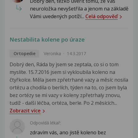
Dobrý den, těžko uvěřit tomu, že Vás
neuroložka nevyšetřila a jenom na základě
Vámi uvedených potíží...
Celá odpověď
Nestabilita kolene po úraze
Ortopedie
Veronika
14.3.2017
Dobrý den, Ráda by jsem se zeptala, co si o tom
myslíte. 15.7.2016 jsem si vykloubila koleno na
čtyřkolce. Měla jsem zpřetrhané vazy a měsíc nosila
ortézu a chodila o berlích, týden na to, co jsem byla
bez ortézy se mi vazy v koleny zpřetrhaly znovu,
tudíž - další léčba, ortéza, berle. Po 2 měsících...
Zobrazit více
Odpovídá lékař:
zdravím vás, ano jistě koleno bez