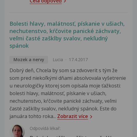
Celá odpověď
Bolesti hlavy, malátnosť, pískanie v ušiach,
nechutenstvo, kŕčovite panické záchvaty,
veľmi časté zašklby svalov, nekľudný
spánok
Mozek a nervy
Lucia
17.4.2017
Dobrý deň, Chcela by som sa zdvoverit s tým že
som pred niekoľkými dňami absolvovala vyšetrenie
u neurologičky ktorej som opísala moje ťažkosti:
bolesti hlavy, malátnosť, pískanie v ušiach,
nechutenstvo, kŕčovite panické záchvaty, veľmi
časté zašklby svalov, nekľudný spánok. Este do
januára tohto roka...
Zobrazit více
Odpovídá lékař: