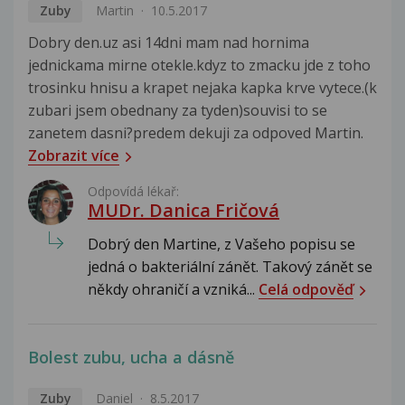
Zuby
Martin
10.5.2017
Dobry den.uz asi 14dni mam nad hornima
jednickama mirne otekle.kdyz to zmacku jde z toho
trosinku hnisu a krapet nejaka kapka krve vytece.(k
zubari jsem obednany za tyden)souvisi to se
zanetem dasni?predem dekuji za odpoved Martin.
Zobrazit více
Odpovídá lékař:
MUDr. Danica Fričová
Dobrý den Martine, z Vašeho popisu se
jedná o bakteriální zánět. Takový zánět se
někdy ohraničí a vzniká...
Celá odpověď
Bolest zubu, ucha a dásně
Zuby
Daniel
8.5.2017