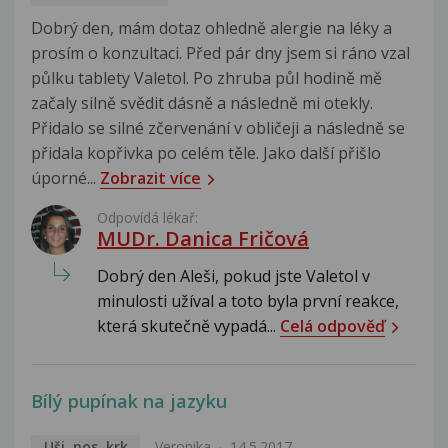
Dobrý den, mám dotaz ohledně alergie na léky a
prosím o konzultaci. Před pár dny jsem si ráno vzal
půlku tablety Valetol. Po zhruba půl hodině mě
začaly silně svědit dásně a následně mi otekly.
Přidalo se silné zčervenání v obličeji a následně se
přidala kopřivka po celém těle. Jako další přišlo
úporné...
Zobrazit více
Odpovídá lékař:
MUDr. Danica Fričová
Dobrý den Aleši, pokud jste Valetol v
minulosti užíval a toto byla první reakce,
která skutečně vypadá...
Celá odpověď
Bílý pupínak na jazyku
Uši, nos, krk
Veronika
14.5.2017