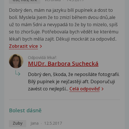
Dobrý den, mám na jazyku bílí pupínek a dost to
bolí. Myslela jsem že to zmizí během dvou dnů,ale
už to mám 5dni a nevypadá to že by to mizelo, spíš
se to zhoršuje. Potřebovala bych vědět ke kterému
lékaři bych měla zajít. Děkuji mockrát za odpověď..
Zobrazit více
Odpovídá lékař:
MUDr. Barbora Suchecká
Dobrý den, škoda, že neposíláte fotografii.
Bílý pupínek je nejčastěji aft. Doporučuji
zavést co nejlepší...
Celá odpověď
Bolest dásně
Zuby
Jana
12.5.2017