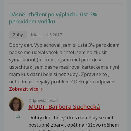
Dásně- zbělení po výplachu úst 3%
peroxidem vodíku
Zuby
lukas
4.5.2017
Dobry den. Vyplachoval jsem si usta 3% peroxidem
pac se me udelal vacek,a chtel jsem ho zkusit
vymacknout,(pritom co jsem mel peroxid v
ustech)tak jsem dasne masiroval kartackem a nyni
mam kus dasni belejsi nez zuby . Zpraví se to ,
nebudu mit nejaky problem ? Dekuji za odpoved
Zobrazit více
Odpovídá lékař:
MUDr. Barbora Suchecká
Dobrý den, bělejší kus dásně by se měl
postupně zbarvit opět na růžovo (během