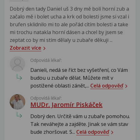
Dobrý den tady Daniel uš 3 dny mě bolí horní zub a
začalo mě i bolet ucha a krk od bolesti jsme si vzal i
brufen sklidnilo mi to ale pořád cítím bolesti a take
mi trochu natakla horní dásen a chcel by jsem se
zeptat co by mi stím dělaly u zubaře děkuji ...
Zobrazit více
Odpovídá lékař:
Danieli, nedá se říct bez vyšetření, co Vám
budou u zubaře dělat. Můžete mít v
postižené oblasti zánět,...
Celá odpověď
Odpovídá lékař:
MUDr. Jaromír Piskáček
Dobrý den. Určitě vám u zubaře pomohou.
Tak neváhejte a zajděte. Jinak se vám stav
bude zhoršovat. S...
Celá odpověď