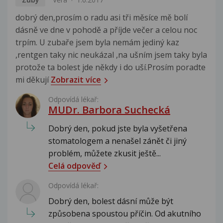
dobrý den,prosím o radu asi tři měsíce mě bolí
dásně ve dne v pohodě a příjde večer a celou noc
trpím. U zubaře jsem byla nemám jediný kaz
,rentgen taky nic neukázal ,na ušním jsem taky byla
protože ta bolest jde někdy i do uší.Prosím poradte
mi děkují
Zobrazit více
Odpovídá lékař:
MUDr. Barbora Suchecká
Dobrý den, pokud jste byla vyšetřena
stomatologem a nenašel zánět či jiný
problém, můžete zkusit ještě...
Celá odpověď
Odpovídá lékař:
Dobrý den, bolest dásní může být
způsobena spoustou příčin. Od akutního