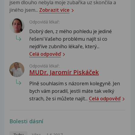
jsem dlouho nebyla moje zubařka uz skončila a
jiného jsem...
Zobrazit více
Odpovídá lékař:
Dobrý den, z mého pohledu je jediné
řešení Vašeho problému najít si co
nejdříve zubního lékaře, který...
Celá odpověď
Odpovídá lékař:
MUDr. Jaromír Piskáček
Plně souhlasím s názorem kolegyně. Jen
bych vám poradil, jestli máte tak velký
strach, že si můžete najít...
Celá odpověď
Bolesti dásní
Zuby
Věra
1.6.2017