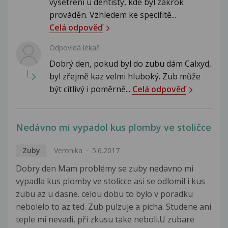
vyšetření u dentisty, kde byl zákrok
prováděn. Vzhledem ke specifitě...
Celá odpověď
Odpovídá lékař:
Dobrý den, pokud byl do zubu dám Calxyd,
byl zřejmě kaz velmi hluboký. Zub může
být citlivý i poměrně...
Celá odpověď
Nedávno mi vypadol kus plomby ve stoličce
Zuby
Veronika
5.6.2017
Dobry den Mam problémy se zuby nedavno mi
vypadla kus plomby ve stolicce asi se odlomil i kus
zubu az u dasne. celou dobu to bylo v poradku
nebolelo to az ted. Zub pulzuje a picha. Studene ani
teple mi nevadi, při zkusu take neboli.U zubare