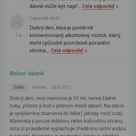
dásně může být např....
Celá odpověď
Odpovídá lékař:
Dobrý den, Alpa je poměrně
koncentrovaný alkoholový roztok, který
mohl způsobit povrchové poranění
sliznice,...
Celá odpověď
Bolest dásně
Zuby
Helena
26.6.2017
Dobrý den, mojí mamince je 92 let, nemá žádné
zuby, přesto jí bolí v jednom místě dáseň. Na dásni
je vyvýšenina zbarvená do běla ( jakoby rostl zub).
Maminka jí pouze měkkou nebo kašovitou stravu,
ústa si pravidelně vyplachuje zředěnou ústní vodou
(Listerin). Maminka je nechodící, takže je obtížné...