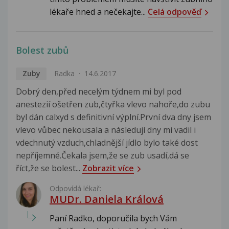
lékaře hned a nečekajte...
Celá odpověď
Bolest zubů
Zuby
Radka
14.6.2017
Dobrý den,před necelým týdnem mi byl pod
anestezií ošetřen zub,čtyřka vlevo nahoře,do zubu
byl dán calxyd s definitivní výplní.První dva dny jsem
vlevo vůbec nekousala a následují dny mi vadil i
vdechnutý vzduch,chladnější jídlo bylo také dost
nepříjemné.Čekala jsem,že se zub usadí,dá se
říct,že se bolest...
Zobrazit více
Odpovídá lékař:
MUDr. Daniela Králová
Paní Radko, doporučila bych Vám