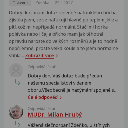
Trávení
Zdeňka
22.4.2017
Dobrý den, mam dotaz ohledně nafouklého břicha.
Zjistila jsem, ze se nafukuji hlavně po teplem jídle a
pití, což mi nepřipadá normální. Stačí mi horka
polévka nebo i čaj a břicho mam jak těhotná,
opravdu naroste do velkých rozměrů a je to hodně
nepříjemné, proste velká koule a to jsem normalne
stihla....
Zobrazit více
Odpovídá lékař:
Dobrý den, Váš dotaz bude předán
našemu specialistovi v daném
oboru.Všeobecně je nadýmání spojené s...
Celá odpověď
Odpovídá lékař:
MUDr. Milan Hrubý
Vážená slečno/paní Zdeňko, u štíhlých