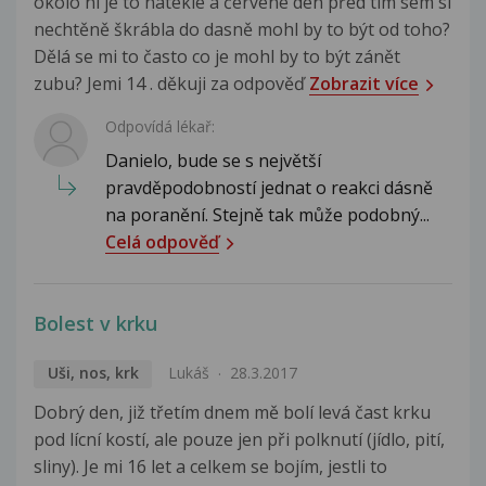
okolo ní je to nateklé a červené den před tím sem si
nechtěně škrábla do dasně mohl by to být od toho?
Dělá se mi to často co je mohl by to být zánět
zubu? Jemi 14 . děkuji za odpověď
Zobrazit více
Odpovídá lékař:
Danielo, bude se s největší
pravděpodobností jednat o reakci dásně
na poranění. Stejně tak může podobný...
Celá odpověď
Bolest v krku
Uši, nos, krk
Lukáš
28.3.2017
Dobrý den, již třetím dnem mě bolí levá čast krku
pod lícní kostí, ale pouze jen při polknutí (jídlo, pití,
sliny). Je mi 16 let a celkem se bojím, jestli to