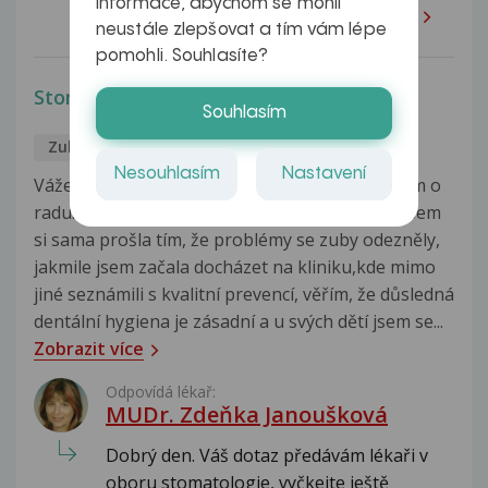
informace, abychom se mohli
staré plomby, mohl by...
Celá odpověď
neustále zlepšovat a tím vám lépe
pomohli. Souhlasíte?
Stomatologie
Souhlasím
Zuby
Jana
11.5.2017
Nesouhlasím
Nastavení
Vážený pane doktore Stuchlíku, moc Vás prosím o
radu. Četla jsem rozhovory s Vámi, a protože jsem
si sama prošla tím, že problémy se zuby odezněly,
jakmile jsem začala docházet na kliniku,kde mimo
jiné seznámili s kvalitní prevencí, věřím, že důsledná
dentální hygiena je zásadní a u svých dětí jsem se...
Zobrazit více
Odpovídá lékař:
MUDr. Zdeňka Janoušková
Dobrý den. Váš dotaz předávám lékaři v
oboru stomatologie, vyčkejte ještě