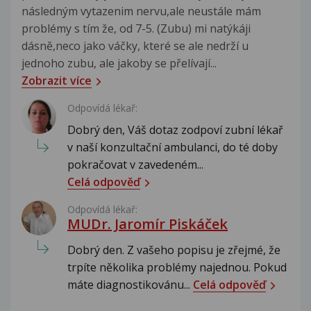
následným vytazenim nervu,ale neustále mám
problémy s tím že, od 7-5. (Zubu) mi natýkáji
dásně,neco jako váčky, které se ale nedrží u
jednoho zubu, ale jakoby se přelívají...
Zobrazit více
Odpovídá lékař:
Dobrý den, Váš dotaz zodpoví zubní lékař
v naší konzultační ambulanci, do té doby
pokračovat v zavedeném...
Celá odpověď
Odpovídá lékař:
MUDr. Jaromír Piskáček
Dobrý den. Z vašeho popisu je zřejmé, že
trpíte několika problémy najednou. Pokud
máte diagnostikovánu...
Celá odpověď