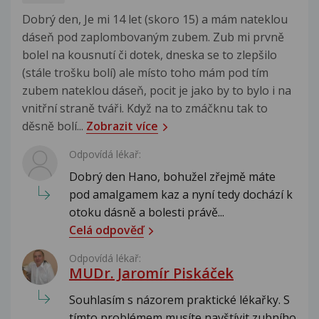
Dobrý den, Je mi 14 let (skoro 15) a mám nateklou
dáseň pod zaplombovaným zubem. Zub mi prvně
bolel na kousnutí či dotek, dneska se to zlepšilo
(stále trošku bolí) ale místo toho mám pod tím
zubem nateklou dáseň, pocit je jako by to bylo i na
vnitřní straně tváři. Když na to zmáčknu tak to
děsně bolí...
Zobrazit více
Odpovídá lékař:
Dobrý den Hano, bohužel zřejmě máte
pod amalgamem kaz a nyní tedy dochází k
otoku dásně a bolesti právě...
Celá odpověď
Odpovídá lékař:
MUDr. Jaromír Piskáček
Souhlasím s názorem praktické lékařky. S
tímto problémem musíte navštívit zubního