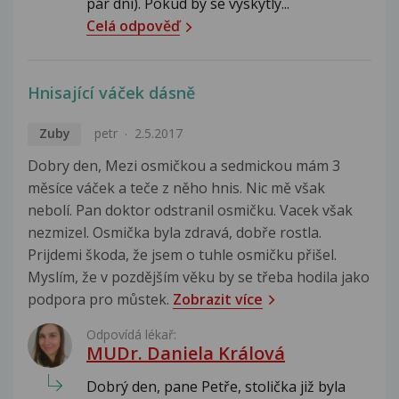
pár dní). Pokud by se vyskytly...
Celá odpověď
Hnisající váček dásně
Zuby
petr
2.5.2017
Dobry den, Mezi osmičkou a sedmickou mám 3
měsíce váček a teče z něho hnis. Nic mě však
nebolí. Pan doktor odstranil osmičku. Vacek však
nezmizel. Osmička byla zdravá, dobře rostla.
Prijdemi škoda, že jsem o tuhle osmičku přišel.
Myslím, že v pozdějším věku by se třeba hodila jako
podpora pro můstek.
Zobrazit více
Odpovídá lékař:
MUDr. Daniela Králová
Dobrý den, pane Petře, stolička již byla