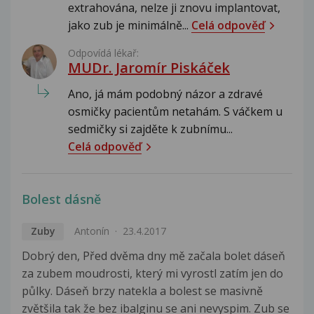
extrahována, nelze ji znovu implantovat,
jako zub je minimálně...
Celá odpověď
Odpovídá lékař:
MUDr. Jaromír Piskáček
Ano, já mám podobný názor a zdravé
osmičky pacientům netahám. S váčkem u
sedmičky si zajděte k zubnímu...
Celá odpověď
Bolest dásně
Zuby
Antonín
23.4.2017
Dobrý den, Před dvěma dny mě začala bolet dáseň
za zubem moudrosti, který mi vyrostl zatím jen do
půlky. Dáseň brzy natekla a bolest se masivně
zvětšila tak že bez ibalginu se ani nevyspim. Zub se