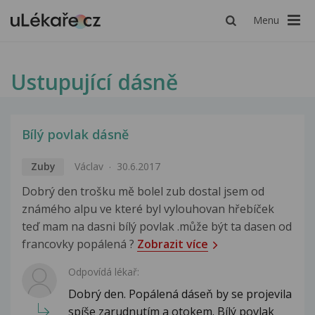
Menu
Ustupující dásně
Bílý povlak dásně
Zuby
Václav
30.6.2017
Dobrý den trošku mě bolel zub dostal jsem od
známého alpu ve které byl vylouhovan hřebíček
teď mam na dasni bílý povlak .může být ta dasen od
francovky popálená ?
Zobrazit více
Odpovídá lékař:
Dobrý den. Popálená dáseň by se projevila
spíše zarudnutím a otokem. Bílý povlak