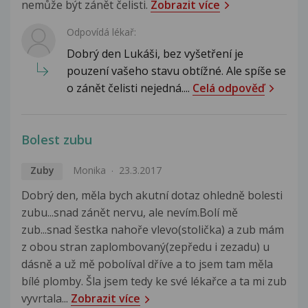
nemůže být zánět čelisti.
Zobrazit více
Odpovídá lékař:
Dobrý den Lukáši, bez vyšetření je
pouzení vašeho stavu obtížné. Ale spíše se
o zánět čelisti nejedná....
Celá odpověď
Bolest zubu
Zuby
Monika
23.3.2017
Dobrý den, měla bych akutní dotaz ohledně bolesti
zubu...snad zánět nervu, ale nevím.Bolí mě
zub...snad šestka nahoře vlevo(stolička) a zub mám
z obou stran zaplombovaný(zepředu i zezadu) u
dásně a už mě pobolíval dříve a to jsem tam měla
bílé plomby. Šla jsem tedy ke své lékařce a ta mi zub
vyvrtala...
Zobrazit více