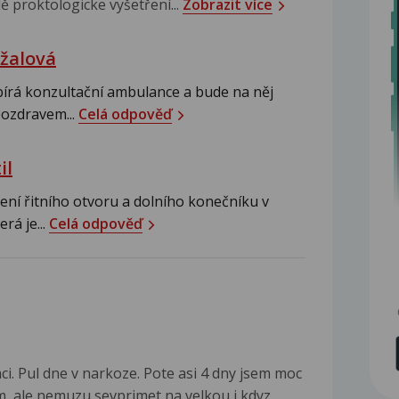
ě proktologicke vyšetření...
Zobrazit více
žalová
bírá konzultační ambulance a bude na něj
 pozdravem...
Celá odpověď
il
tření řitního otvoru a dolního konečníku v
rá je...
Celá odpověď
i. Pul dne v narkoze. Pote asi 4 dny jsem moc
jim, ale nemuzu sevprimet na velkou i kdyz