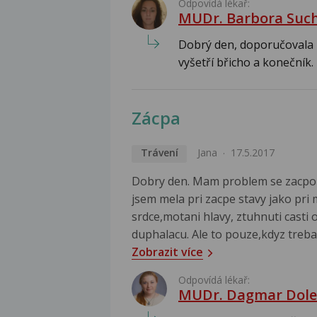
Odpovídá lékař:
MUDr. Barbora Suc
Dobrý den, doporučovala b
vyšetří břicho a konečník. 
Zácpa
Trávení
Jana
17.5.2017
Dobry den. Mam problem se zacpou
jsem mela pri zacpe stavy jako pri 
srdce,motani hlavy, ztuhnuti casti o
duphalacu. Ale to pouze,kdyz treba 
Zobrazit více
Odpovídá lékař:
MUDr. Dagmar Dole