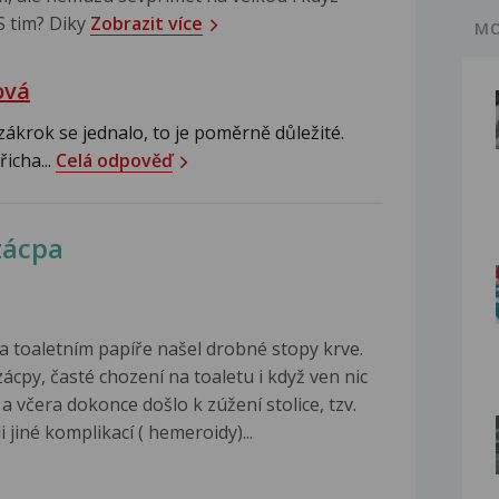
 S tim? Diky
Zobrazit více
MO
ová
zákrok se jednalo, to je poměrně důležité.
icha...
Celá odpověď
zácpa
a toaletním papíře našel drobné stopy krve.
 zácpy, časté chození na toaletu i když ven nic
a včera dokonce došlo k zúžení stolice, tzv.
 jiné komplikací ( hemeroidy)...