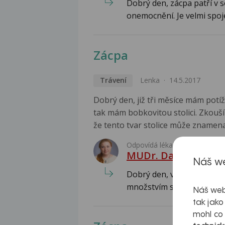
Dobrý den, zácpa patří v s
onemocnění. Je velmi spoj
Zácpa
Trávení
Lenka
14.5.2017
Dobrý den, již tři měsíce mám potíž
tak mám bobkovitou stolici. Zkouším 
že tento tvar stolice může znamen
Odpovídá lékař:
MUDr. Dagmar Dole
Náš we
Dobrý den, vyprazdňování 
množstvím stravy a dostat
Náš web
tak jako
mohl co