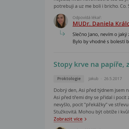
potrebuji a uz me boli i bricho. Co.
Odpovídá lékař:
MUDr. Daniela Král
Slečno Jano, nevím o jaký 
Bylo by vhodné s bolestí bř
Stopy krve na papíře, 
Proktologie
Jakub
26.5.2017
Dobrý den, Asi před týdnem jsem n
Asi před třemi dny se přidal i pocit
nevyšlo, pocit "překážky" ve střevu 
Stužkovitá. Mohou být obtíže i kvůli
Zobrazit více