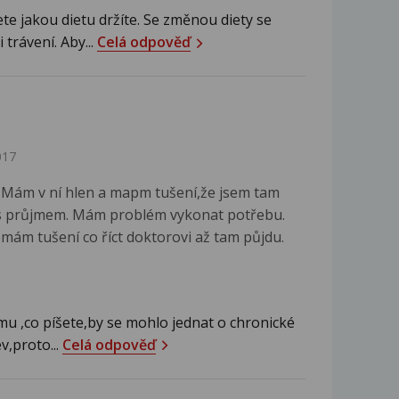
e jakou dietu držíte. Se změnou diety se
trávení. Aby...
Celá odpověď
017
 Mám v ní hlen a mapm tušení,že jsem tam
cpa s průjmem. Mám problém vykonat potřebu.
emám tušení co říct doktorovi až tam půjdu.
u ,co píšete,by se mohlo jednat o chronické
v,proto...
Celá odpověď