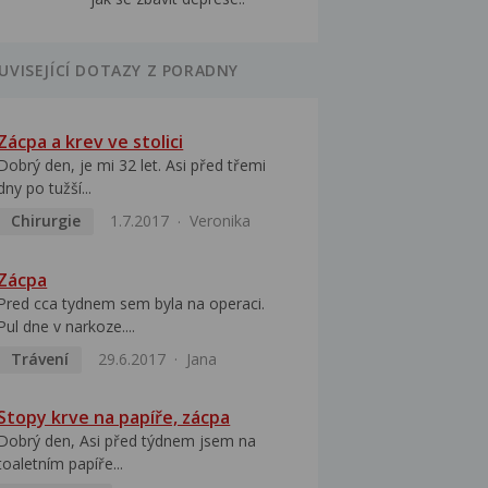
UVISEJÍCÍ DOTAZY Z PORADNY
Zácpa a krev ve stolici
Dobrý den, je mi 32 let. Asi před třemi
dny po tužší...
Chirurgie
1.7.2017
Veronika
Zácpa
Pred cca tydnem sem byla na operaci.
Pul dne v narkoze....
Trávení
29.6.2017
Jana
Stopy krve na papíře, zácpa
Dobrý den, Asi před týdnem jsem na
toaletním papíře...