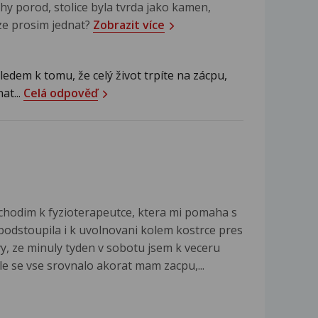
uhy porod, stolice byla tvrda jako kamen,
ze prosim jednat?
Zobrazit více
edem k tomu, že celý život trpíte na zácpu,
at...
Celá odpověď
chodim k fyzioterapeutce, ktera mi pomaha s
 podstoupila i k uvolnovani kolem kostrce pres
, ze minuly tyden v sobotu jsem k veceru
le se vse srovnalo akorat mam zacpu,...