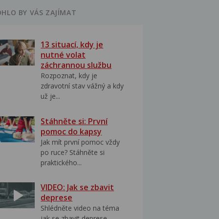
HLO BY VÁS ZAJÍMAT
13 situací, kdy je
nutné volat
záchrannou službu
Rozpoznat, kdy je
zdravotní stav vážný a kdy
už je...
Stáhněte si: První
pomoc do kapsy
Jak mít první pomoc vždy
po ruce? Stáhněte si
praktického...
VIDEO: Jak se zbavit
deprese
Shlédněte video na téma
jak se zbavit deprese..