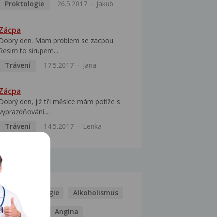
Proktologie
26.5.2017
Jakub
Zácpa
Dobry den. Mam problem se zacpou.
Resim to sirupem...
Trávení
17.5.2017
Jana
Zácpa
Dobrý den, již tři měsíce mám potíže s
vyprazdňování....
Trávení
14.5.2017
Lenka
MOCI
Kašel
Alergie
Alkoholismus
Analgetika
Angína