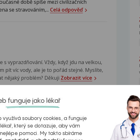
oučasné době spíše mezi civilizačních
ena se stravováním,...
Celá odpověď
e s vyprazdňování. Vždy, když jdu na velkou,
pít víc vody, ale je to pořád stejné. Myslíte,
at nějaký problém? Děkuji
Zobrazit více
žalová
b funguje jako lékař
NE
souvisí nejen s pitným režimem, ale také s
ečností...
Celá odpověď
 využívá soubory cookies, a funguje
 lékař, který se dotazuje, aby vám
 nejlépe pomoci. My takto sbíráme