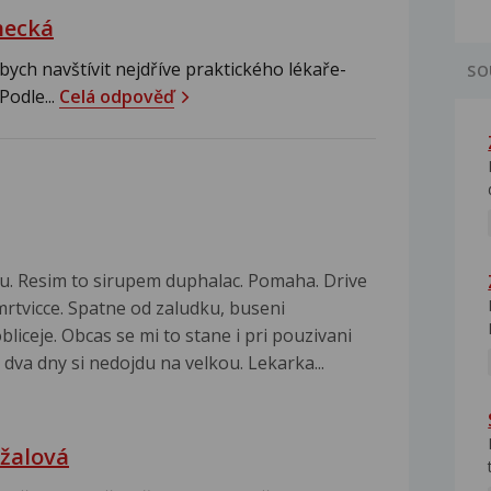
hecká
ych navštívit nejdříve praktického lékaře-
SO
Podle...
Celá odpověď
. Resim to sirupem duphalac. Pomaha. Drive
mrtvicce. Spatne od zaludku, buseni
bliceje. Obcas se mi to stane i pri pouzivani
dva dny si nedojdu na velkou. Lekarka...
žalová