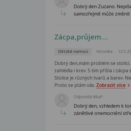
Dobrý den Zuzano. Nepíšet
samozřejmě může změnit i 
Zácpa,průjem....
Dětské nemoci
Veronika
10.5.2
Dobrý den,mám problém se stolicí.
zahlédla i krev. S tím přišla i zá
Stolice je různých tvarů a barev. N
Proto se ptám vás.
Zobrazit více
Odpovídá lékař:
Dobrý den, vzhledem k tom
zánětlivé onemocnění stře