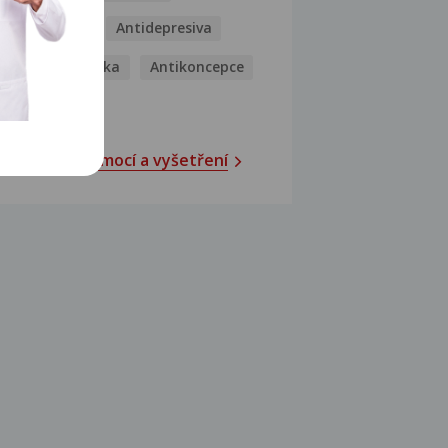
Antibiotika
Antidepresiva
Antihistaminika
Antikoncepce
Antivirotika
Katalog nemocí a vyšetření