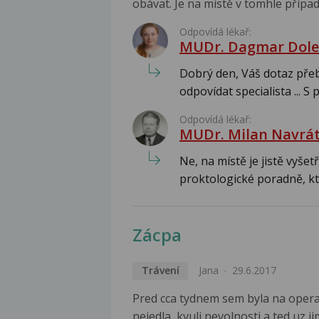
obávat. Je na místě v tomhle případ
Odpovídá lékař:
MUDr. Dagmar Dole
Dobrý den, Váš dotaz pře
odpovídat specialista ... S
Odpovídá lékař:
MUDr. Milan Navrát
Ne, na místě je jistě vyše
proktologické poradně, kte
Zácpa
Trávení
Jana
29.6.2017
Pred cca tydnem sem byla na operac
nejedla, kvuli nevolnosti a ted uz 