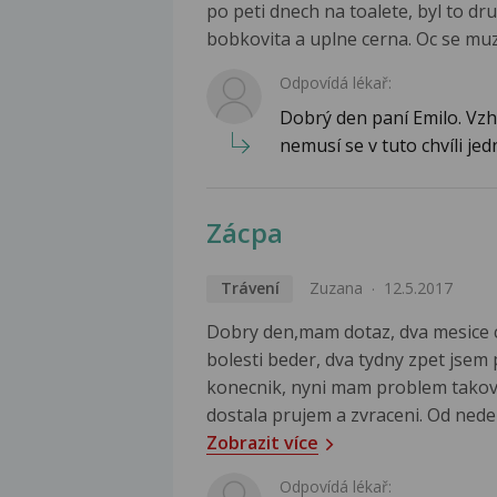
po peti dnech na toalete, byl to dr
bobkovita a uplne cerna. Oc se mu
Odpovídá lékař:
Dobrý den paní Emilo. Vzhl
nemusí se v tuto chvíli jedn
Zácpa
Trávení
Zuzana
12.5.2017
Dobry den,mam dotaz, dva mesice 
bolesti beder, dva tydny zpet jsem
konecnik, nyni mam problem takovy
dostala prujem a zvraceni. Od nede
Zobrazit více
Odpovídá lékař: