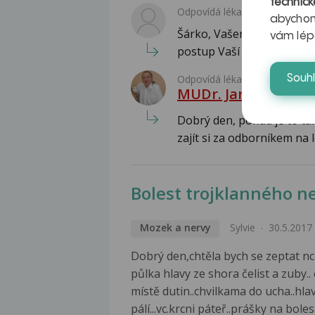
technick
Odpovídá lékař:
abychom
Šárko, Vašemu dotazu se 
vám lép
postup Vaší zubařky je veli
Odpovídá lékař:
Souh
MUDr. Jaromír Pisk
Dobrý den, pokud je to tak
zajít si za odborníkem na l
Bolest trojklanného n
Mozek a nervy
Sylvie
30.5.2017
Dobrý den,chtěla bych se zeptat n
půlka hlavy ze shora čelist a zuby.
místě dutin..chvilkama do ucha..hla
pálí...vc.krcni páteř..prášky na bole