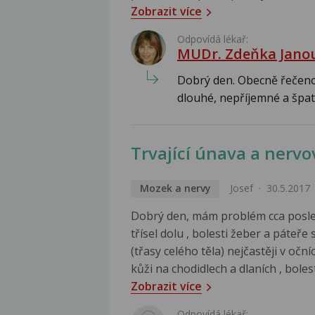
Zobrazit více
Odpovídá lékař:
MUDr. Zdeňka Jano
Dobrý den. Obecně řečeno,
dlouhé, nepříjemné a špatně
Trvající únava a nervo
Mozek a nervy
Josef
30.5.2017
Dobrý den, mám problém cca posle
třísel dolu , bolesti žeber a páteř
(třasy celého těla) nejčastěji v oč
kůži na chodidlech a dlaních , boles
Zobrazit více
Odpovídá lékař: