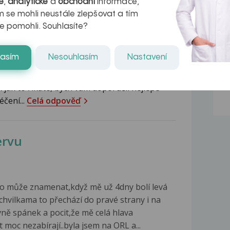
é
,
analytické
a
obchodní
informace,
 se mohli neustále zlepšovat a tím
bude věnovat specialista zubař. Nicméně
e pomohli. Souhlasíte?
ce podivný....
Celá odpověď
lasím
Nesouhlasím
Nastavení
áček
 jak to říkáte, bych vám doporučil nejlépe
éčení...
Celá odpověď
ervu
co může znamenat,když mě už 4dny bolí levá
. chvilkama to přechází do pravé strany i na
vně spánek a pocit,že mě celá hlava
st moc nezabírají..byla jsem na ORL a...