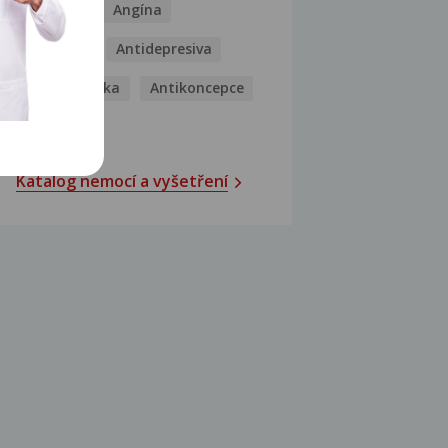
Analgetika
Angína
Antibiotika
Antidepresiva
Antihistaminika
Antikoncepce
Antivirotika
Katalog nemocí a vyšetření