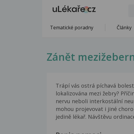
Tematické poradny
Články
Zánět mezižebern
Trápí vás ostrá píchavá bolest
lokalizována mezi žebry? Příč
nervu neboli interkostální neu
mohou projevovat i jiné chorob
jedině lékař. Návštěvu ordinac