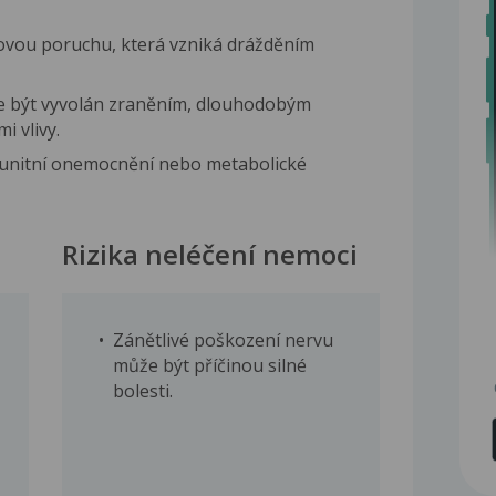
ovou poruchu, která vzniká drážděním
e být vyvolán zraněním, dlouhodobým
i vlivy.
munitní onemocnění nebo metabolické
Rizika neléčení nemoci
Zánětlivé poškození nervu
může být příčinou silné
bolesti.