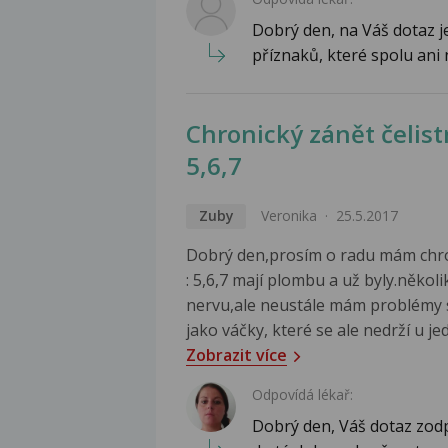
Dobrý den, na Váš dotaz j
příznaků, které spolu ani 
Chronický zánět čelist
5,6,7
Zuby
Veronika
25.5.2017
Dobrý den,prosím o radu mám chron
: 5,6,7 mají plombu a už byly.někol
nervu,ale neustále mám problémy s 
jako váčky, které se ale nedrží u jed
Zobrazit více
Odpovídá lékař:
Dobrý den, Váš dotaz zodp