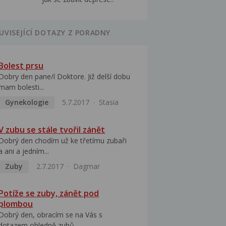
UVISEJÍCÍ DOTAZY Z PORADNY
Bolest prsu
Dobry den pane/í Doktore. Již delší dobu
mam bolesti...
Gynekologie
5.7.2017
Stasia
V zubu se stále tvořil zánět
Dobrý den chodím už ke třetímu zubaři
a ani a jedním...
Zuby
2.7.2017
Dagmar
Potíže se zuby, zánět pod
plombou
Dobrý den, obracím se na Vás s
dotazem ohledně zubů....