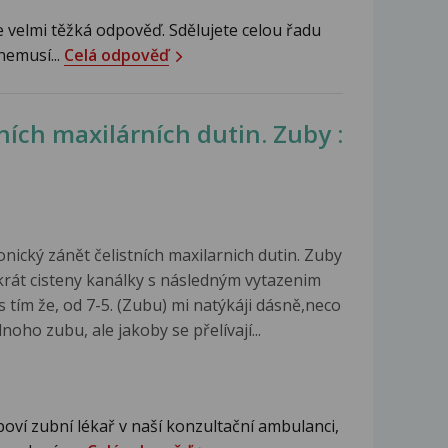
e velmi těžká odpověď. Sdělujete celou řadu
nemusí...
Celá odpověď
ních maxilárních dutin. Zuby :
ický zánět čelistních maxilarnich dutin. Zuby
ikrát cisteny kanálky s následným vytazenim
tím že, od 7-5. (Zubu) mi natýkáji dásně,neco
noho zubu, ale jakoby se přelívají...
oví zubní lékař v naší konzultační ambulanci,