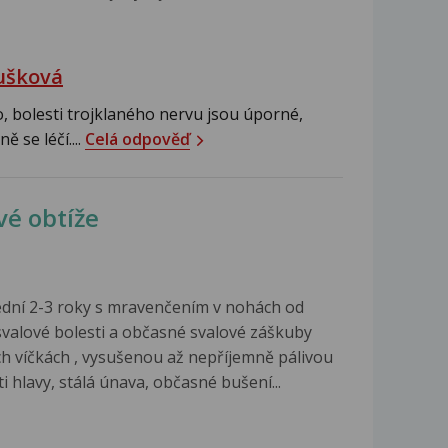
ušková
 bolesti trojklaného nervu jsou úporné,
 se léčí....
Celá odpověď
vé obtíže
dní 2-3 roky s mravenčením v nohách od
e svalové bolesti a občasné svalové záškuby
ních víčkách , vysušenou až nepříjemně pálivou
ti hlavy, stálá únava, občasné bušení...