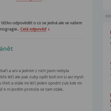
SO
 těžko odpovědět o co se jedná ale ve vašem
onogragie...
Celá odpověď
zánět
aři a ani a jedním z nich jsem nebyla
e léčí ale pak zuby opět bolí oni si asi myslí
 třetí a stále mi léčí jeden spodní zub kde mi
 k ní jezdím protože se tam stále...