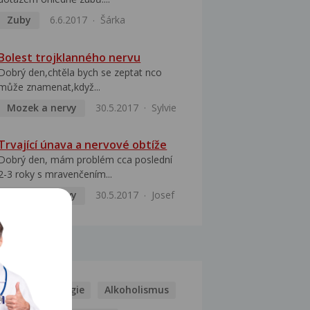
Zuby
6.6.2017
Šárka
Bolest trojklanného nervu
Dobrý den,chtěla bych se zeptat nco
může znamenat,když...
Mozek a nervy
30.5.2017
Sylvie
Trvající únava a nervové obtíže
Dobrý den, mám problém cca poslední
2-3 roky s mravenčením...
Mozek a nervy
30.5.2017
Josef
MOCI
Kašel
Alergie
Alkoholismus