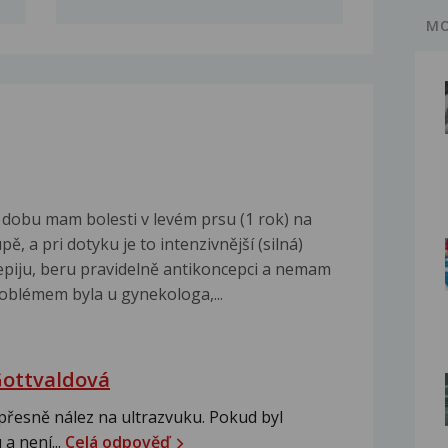
MO
í dobu mam bolesti v levém prsu (1 rok) na
ě, a pri dotyku je to intenzivnější (silná)
 nepiju, beru pravidelně antikoncepci a nemam
oblémem byla u gynekologa,...
Gottvaldová
 přesně nález na ultrazvuku. Pokud byl
a není...
Celá odpověď