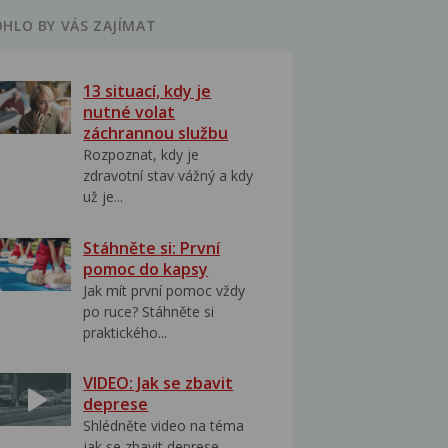
HLO BY VÁS ZAJÍMAT
13 situací, kdy je
nutné volat
záchrannou službu
Rozpoznat, kdy je
zdravotní stav vážný a kdy
už je...
Stáhněte si: První
pomoc do kapsy
Jak mít první pomoc vždy
po ruce? Stáhněte si
praktického...
VIDEO: Jak se zbavit
deprese
Shlédněte video na téma
jak se zbavit deprese..