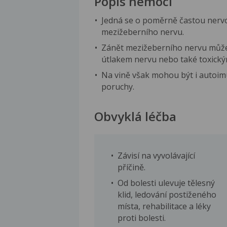
Popis nemoci
Jedná se o poměrně častou nerv
mezižeberního nervu.
Zánět mezižeberního nervu můž
útlakem nervu nebo také toxickým
Na vině však mohou být i autoi
poruchy.
Obvyklá léčba
Závisí na vyvolávající
příčině.
Od bolesti ulevuje tělesný
klid, ledování postiženého
místa, rehabilitace a léky
proti bolesti.