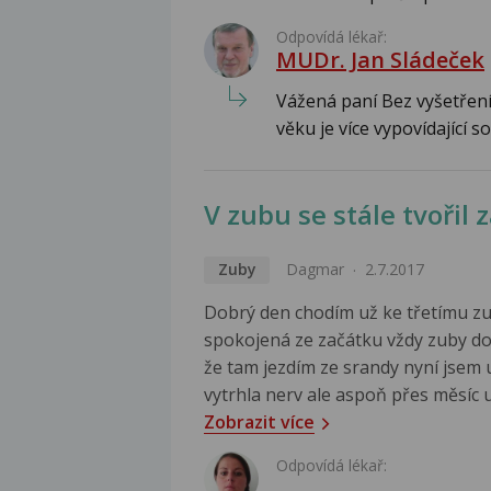
Odpovídá lékař:
MUDr. Jan Sládeček
Vážená paní Bez vyšetření
věku je více vypovídající s
V zubu se stále tvořil 
Zuby
Dagmar
2.7.2017
Dobrý den chodím už ke třetímu zub
spokojená ze začátku vždy zuby dobř
že tam jezdím ze srandy nyní jsem u
vytrhla nerv ale aspoň přes měsíc už
Zobrazit více
Odpovídá lékař: