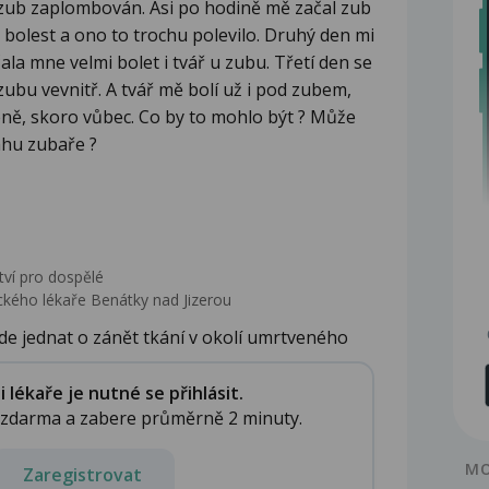
i zub zaplombován. Asi po hodině mě začal zub
a bolest a ono to trochu polevilo. Druhý den mi
ala mne velmi bolet i tvář u zubu. Třetí den se
zubu vevnitř. A tvář mě bolí už i pod zubem,
éně, skoro vůbec. Co by to mohlo být ? Může
ahu zubaře ?
tví pro dospělé
kého lékaře Benátky nad Jizerou
de jednat o zánět tkání v okolí umrtveného
lékaře je nutné se přihlásit.
e zdarma a zabere průměrně 2 minuty.
MO
Zaregistrovat