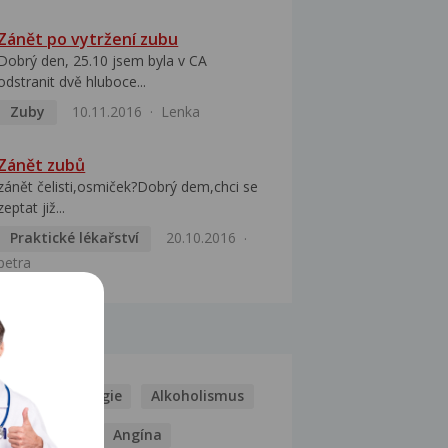
Zánět po vytržení zubu
Dobrý den, 25.10 jsem byla v CA
odstranit dvě hluboce...
Zuby
10.11.2016
Lenka
Zánět zubů
zánět čelisti,osmiček?Dobrý dem,chci se
zeptat již...
Praktické lékařství
20.10.2016
petra
MOCI
Kašel
Alergie
Alkoholismus
Analgetika
Angína