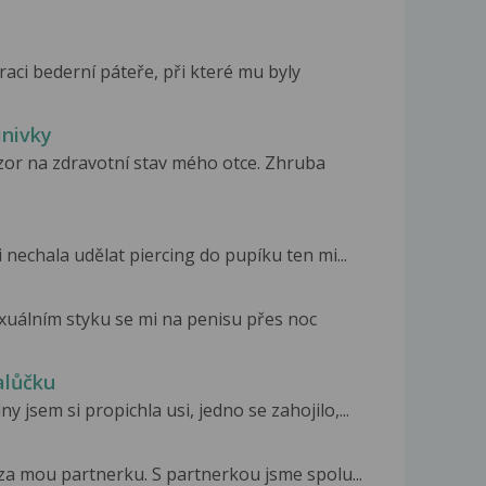
raci bederní páteře, při které mu byly
inivky
zor na zdravotní stav mého otce. Zhruba
nechala udělat piercing do pupíku ten mi...
uálním styku se mi na penisu přes noc
alůčku
 jsem si propichla usi, jedno se zahojilo,...
 za mou partnerku. S partnerkou jsme spolu...