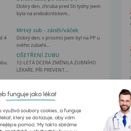
Dobry den, zhruba pred 5ti tydny jsem
byla na endodontickem...
Mrtvý zub - zánět/váček
d 4
Dobrý den, v prosinci jsem byl na PP u
svého zubaře....
OŠETŘENÍ ZUBU
ubu.
12-LETÁ DCERA ZMĚNILA ZUBNÍHO
LÉKAŘE, PŘI PREVENT....
b funguje jako lékař
NE
 využívá soubory cookies, a funguje
na zdravá játra?
Myasthenia gravis – vše, co...
 lékař, který se dotazuje, aby vám
 nejlépe pomoci. My takto sbíráme