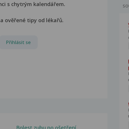
nci s chytrým kalendářem.
SO
a ověřené tipy od lékařů.
Přihlásit se
Bolest zubu po ošetření