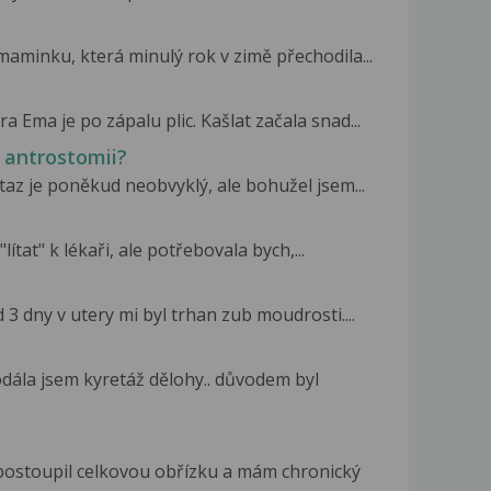
maminku, která minulý rok v zimě přechodila...
a Ema je po zápalu plic. Kašlat začala snad...
 antrostomii?
taz je poněkud neobvyklý, ale bohužel jsem...
lítat" k lékaři, ale potřebovala bych,...
 3 dny v utery mi byl trhan zub moudrosti....
odála jsem kyretáž dělohy.. důvodem byl
postoupil celkovou obřízku a mám chronický