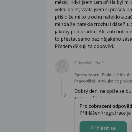
měsíci. Když jsem tam přišla byl m
velmi bolet, vzala jsem si prášek n
přišlo že mi to trochu nateklo a zač
mi zdá že natekla trochu i dáseň u 
jakoby pod bradou. Ale zub bolí m
to přestat samo bez nějakého zás
Předem děkuji za odpověď.
Odpovídá lékař:
Specializace:
Praktické lékařs
Pracoviště:
Ambulance praktic
Dobrý den, nejspíše se bu
zubu, může být váč...
Pro zobrazení odpovědi 
Přihlášení/registrace j
Přihlásit se