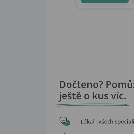
Dočteno? Pomů
ještě o kus víc.
Lékaři všech special