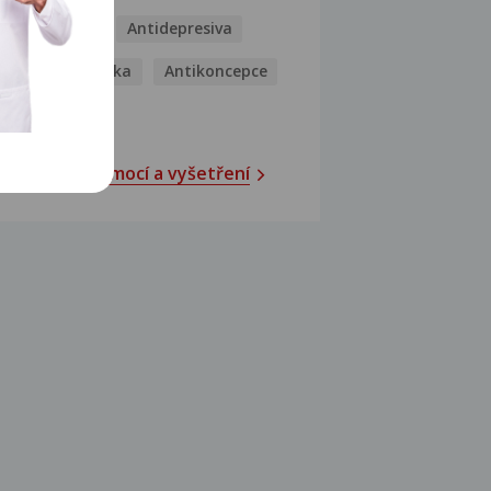
Antibiotika
Antidepresiva
Antihistaminika
Antikoncepce
Antivirotika
Katalog nemocí a vyšetření