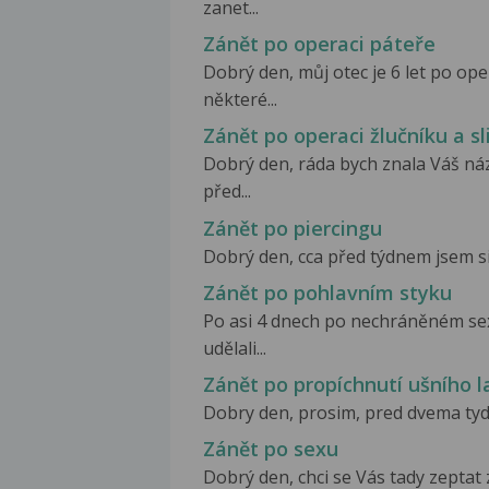
zanet...
Zánět po operaci páteře
Dobrý den, můj otec je 6 let po ope
některé...
Zánět po operaci žlučníku a sl
Dobrý den, ráda bych znala Váš ná
před...
Zánět po piercingu
Dobrý den, cca před týdnem jsem si 
Zánět po pohlavním styku
Po asi 4 dnech po nechráněném sex
udělali...
Zánět po propíchnutí ušního l
Dobry den, prosim, pred dvema tydny
Zánět po sexu
Dobrý den, chci se Vás tady zeptat