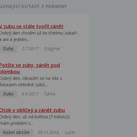
UVISEJÍCÍ DOTAZY Z PORADNY
V zubu se stále tvořil zánět
Dobrý den chodím už ke třetímu zubaři
a ani a jedním...
Zuby
2.7.2017
Dagmar
Potíže se zuby, zánět pod
plombou
Dobrý den, obracím se na Vás s
dotazem ohledně zubů....
Zuby
6.6.2017
Šárka
Otok v obličeji a zánět zubu
Dobrý den, už od května (7 měsíců)
mám problém s...
Kožní obtíže
30.11.2016
Lucie