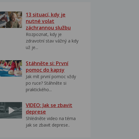
13 situací, kdy je
nutné volat
záchrannou službu
Rozpoznat, kdy je
zdravotní stav vážný a kdy
už je...
Stáhněte si: První
pomoc do kapsy
Jak mít první pomoc vždy
po ruce? Stáhněte si
praktického...
VIDEO: Jak se zbavit
deprese
Shlédněte video na téma
jak se zbavit deprese..