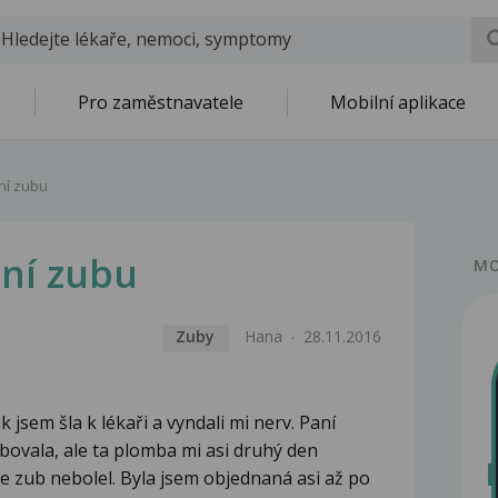
Pro zaměstnavatele
Mobilní aplikace
ní zubu
ení zubu
MO
Zuby
Hana
28.11.2016
 jsem šla k lékaři a vyndali mi nerv. Paní
ovala, ale ta plomba mi asi druhý den
že zub nebolel. Byla jsem objednaná asi až po