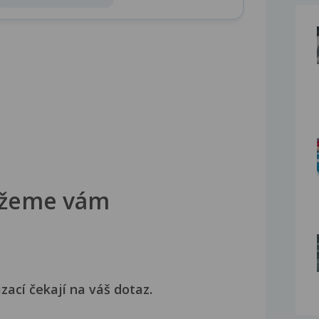
žeme vám
izací čekají na váš dotaz.