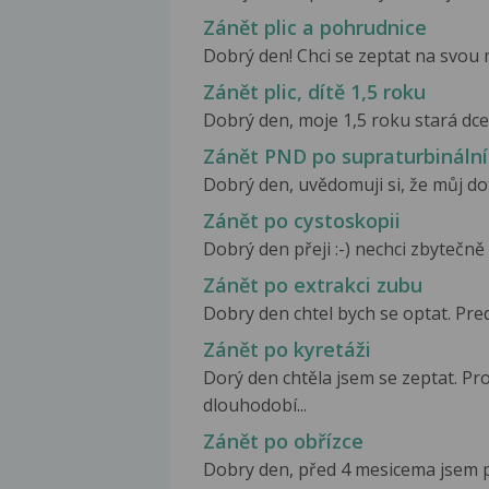
Zánět plic a pohrudnice
Dobrý den! Chci se zeptat na svou 
Zánět plic, dítě 1,5 roku
Dobrý den, moje 1,5 roku stará dcer
Zánět PND po supraturbinální
Dobrý den, uvědomuji si, že můj do
Zánět po cystoskopii
Dobrý den přeji :-) nechci zbytečně "
Zánět po extrakci zubu
Dobry den chtel bych se optat. Pred
Zánět po kyretáži
Dorý den chtěla jsem se zeptat. Pr
dlouhodobí...
Zánět po obřízce
Dobry den, před 4 mesicema jsem 