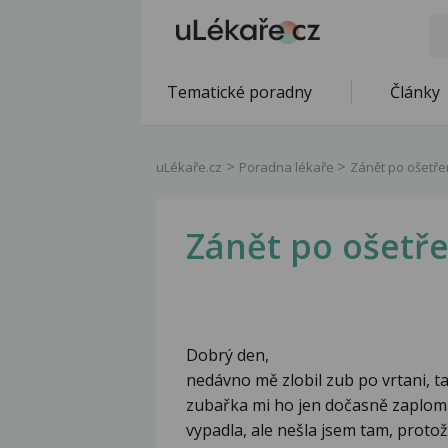
Tematické poradny
Články
uLékaře.cz
Poradna lékaře
Zánět po ošetře
Zánět po ošetř
Dobrý den,
nedávno mě zlobil zub po vrtani, tak
zubařka mi ho jen dočasně zaplomb
vypadla, ale nešla jsem tam, proto