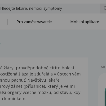
Pro zaměstnavatele
Mobilní aplikace
y
MO
é žlázy, pravděpodobně cítíte bolest
ostižená žláza je zduřelá a v ústech vám
emnou pachuť. Návštěvu lékaře
irový zánět (příušnice), který je velmi
alší orgány včetně mozku, od stavu, kdy
ván kamínkem.