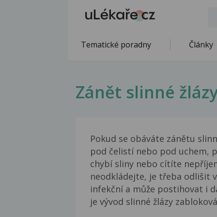
Tematické poradny
Články
Zánět slinné žláz
Pokud se obáváte zánětu slinn
pod čelistí nebo pod uchem, p
chybí sliny nebo cítíte nepříj
neodkládejte, je třeba odlišit v
infekční a může postihovat i d
je vývod slinné žlázy zabloko