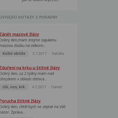
UVISEJÍCÍ DOTAZY Z PORADNY
Zánět mazové žlázy
Dobry den,mam zrejme zapalenu
mazovu zlazku na velkom...
Kožní obtíže
5.7.2017
Natalia
Zduření na krku u štítné žlázy
Dobrý den, uz 2 týdny mam nad
ohryzkem v oblasti stitnice...
Uši, nos, krk
4.7.2017
Daniel
Porucha štítné žlázy
Dobrý den, chtěl bych se zeptat na Váš
názor. Zpráva...