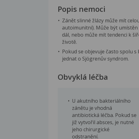
Popis nemoci
Zánět slinné žlázy může mít celou
autoimunitní). Může být umístěn b
dál, nebo může mít tendenci k ší
životě.
Pokud se objevuje často spolu s 
jednat o Sjögrenův syndrom.
Obvyklá léčba
U akutního bakteriálního
zánětu je vhodná
antibiotická léčba. Pokud se
již vytvořil absces, je nutné
jeho chirurgické
odstranění.