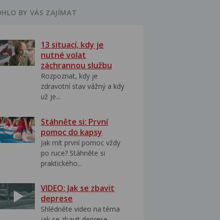
HLO BY VÁS ZAJÍMAT
13 situací, kdy je
nutné volat
záchrannou službu
Rozpoznat, kdy je
zdravotní stav vážný a kdy
už je...
Stáhněte si: První
pomoc do kapsy
Jak mít první pomoc vždy
po ruce? Stáhněte si
praktického...
VIDEO: Jak se zbavit
deprese
Shlédněte video na téma
jak se zbavit deprese..