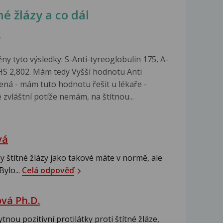
é žlázy a co dál
7
ěny tyto výsledky: S-Anti-tyreoglobulin 175, A-
HS 2,802. Mám tedy Vyšší hodnotu Anti
ená - mám tuto hodnotu řešit u lékaře -
 zvláštní potíže nemám, na štítnou...
vá
štítné žlázy jako takové máte v normě, ale
Bylo...
Celá odpověď
vá Ph.D.
nou pozitivní protilátky proti štítné žláze,