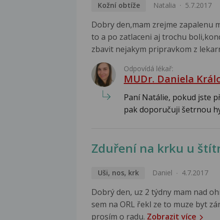
Kožní obtíže
Natalia
5.7.2017
Dobry den,mam zrejme zapalenu ma
to a po zatlaceni aj trochu boli,ko
zbavit nejakym pripravkom z leka
Odpovídá lékař:
MUDr. Daniela Král
Paní Natálie, pokud jste 
pak doporučuji šetrnou hy
Zduření na krku u štít
Uši, nos, krk
Daniel
4.7.2017
Dobrý den, uz 2 týdny mam nad ohry
sem na ORL řekl ze to muze byt zán
prosím o radu.
Zobrazit více