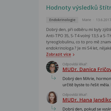
Hodnoty výsledků štítn
Endokrinologie
Marie
13.6.201
Dobrý den, při odběru mi byly zjišt
Anti-TPO 35, S-T4 volný 13,5 a S-T
tyreoglobulinu, co to pro mě znam
endokrinologa ? Je mi 54 let, nějaké
Zobrazit více
Odpovídá lékař:
MUDr. Danica Fričo
Dobrý den MArie, hormony 
určitě byste to řešit měla. 
Odpovídá lékař:
MUDr. Hana Jandíko
Dobrý den, pokud se vyskyt