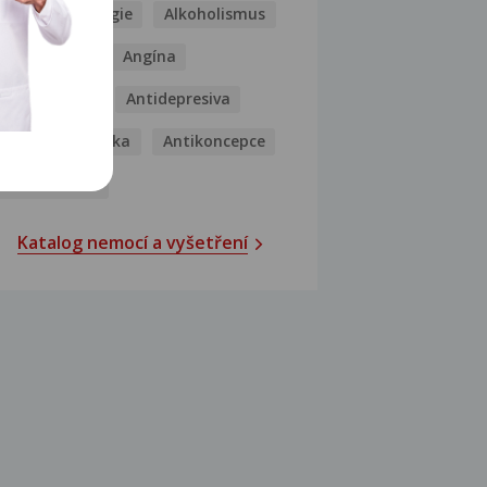
Kašel
Alergie
Alkoholismus
Analgetika
Angína
Antibiotika
Antidepresiva
Antihistaminika
Antikoncepce
Antivirotika
Katalog nemocí a vyšetření