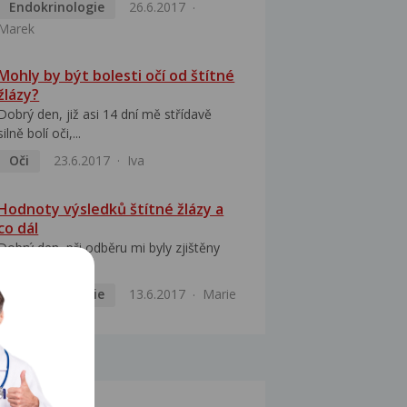
Endokrinologie
26.6.2017
Marek
Mohly by být bolesti očí od štítné
žlázy?
Dobrý den, již asi 14 dní mě střídavě
silně bolí oči,...
Oči
23.6.2017
Iva
Hodnoty výsledků štítné žlázy a
co dál
Dobrý den, při odběru mi byly zjištěny
tyto výsledky:...
Endokrinologie
13.6.2017
Marie
MOCI