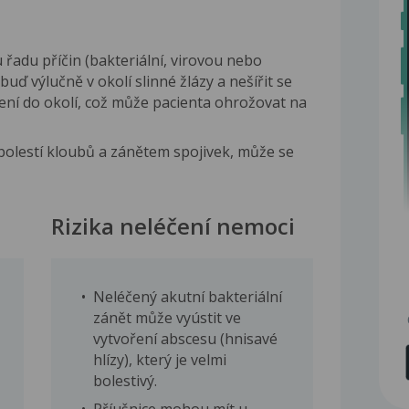
 řadu příčin (bakteriální, virovou nebo
uď výlučně v okolí slinné žlázy a nešířit se
ření do okolí, což může pacienta ohrožovat na
bolestí kloubů a zánětem spojivek, může se
Rizika neléčení nemoci
Neléčený akutní bakteriální
zánět může vyústit ve
vytvoření abscesu (hnisavé
hlízy), který je velmi
bolestivý.
Příušnice mohou mít u