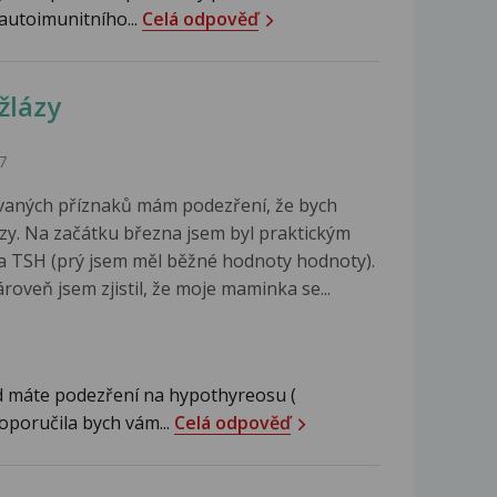
 autoimunitního...
Celá odpověď
žlázy
7
vaných příznaků mám podezření, že bych
ázy. Na začátku března jsem byl praktickým
na TSH (prý jsem měl běžné hodnoty hodnoty).
roveň jsem zjistil, že moje maminka se...
 máte podezření na hypothyreosu (
doporučila bych vám...
Celá odpověď