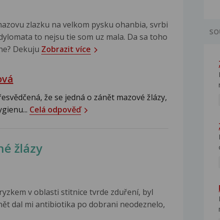
zovu zlazku na velkom pysku ohanbia, svrbi
SO
ndylomata to nejsu tie som uz mala. Da sa toho
rne? Dekuju
Zobrazit více
ová
přesvědčená, že se jedná o zánět mazové žlázy,
gienu...
Celá odpověď
né žlázy
zkem v oblasti stitnice tvrde zduření, byl
ět dal mi antibiotika po dobrani neodeznelo,