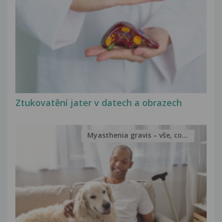
Ztukovatění jater v datech a obrazech
Myasthenia gravis – vše, co...