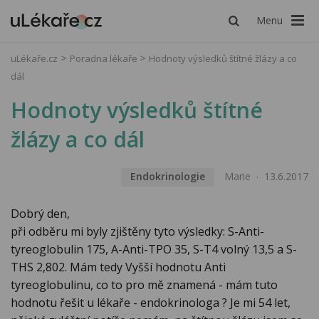
Menu
uLékaře.cz
Poradna lékaře
Hodnoty výsledků štítné žlázy a co
dál
Hodnoty výsledků štítné
žlázy a co dál
Endokrinologie
Marie
13.6.2017
Dobrý den,
při odběru mi byly zjištěny tyto výsledky: S-Anti-
tyreoglobulin 175, A-Anti-TPO 35, S-T4 volný 13,5 a S-
THS 2,802. Mám tedy Vyšší hodnotu Anti
tyreoglobulinu, co to pro mě znamená - mám tuto
hodnotu řešit u lékaře - endokrinologa ? Je mi 54 let,