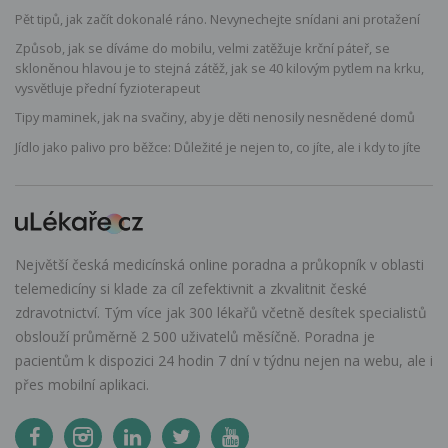
Pět tipů, jak začít dokonalé ráno. Nevynechejte snídani ani protažení
Způsob, jak se díváme do mobilu, velmi zatěžuje krční páteř, se
skloněnou hlavou je to stejná zátěž, jak se 40 kilovým pytlem na krku,
vysvětluje přední fyzioterapeut
Tipy maminek, jak na svačiny, aby je děti nenosily nesnědené domů
Jídlo jako palivo pro běžce: Důležité je nejen to, co jíte, ale i kdy to jíte
Největší česká medicínská online poradna a průkopník v oblasti
telemedicíny si klade za cíl zefektivnit a zkvalitnit české
zdravotnictví. Tým více jak 300 lékařů včetně desítek specialistů
obslouží průměrně 2 500 uživatelů měsíčně. Poradna je
pacientům k dispozici 24 hodin 7 dní v týdnu nejen na webu, ale i
přes mobilní aplikaci.