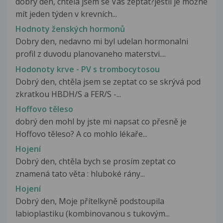
dobrý den, chtěla jsem se Vás zeptat?jestli je možné
mít jeden týden v krevních...
Hodnoty ženských hormonů
Dobry den, nedavno mi byl udelan hormonalni
profil z duvodu planovaneho materstvi....
Hodonoty krve - PV s trombocytosou
Dobrý den, chtěla jsem se zeptat co se skrývá pod
zkratkou HBDH/S a FER/S -...
Hoffovo těleso
dobrý den mohl by jste mi napsat co přesně je
Hoffovo těleso? A co mohlo lékaře...
Hojení
Dobrý den, chtěla bych se prosím zeptat co
znamená tato věta : hluboké rány...
Hojení
Dobrý den, Moje přítelkyně podstoupila
labioplastiku (kombinovanou s tukovým...