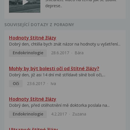
deprese..
SOUVISEJÍCÍ DOTAZY Z PORADNY
Hodnoty štítné žlázy
Dobrý den, chtěla bych znát názor na hodnoty u vyšetření...
Endokrinologie
28.6.2017
Bára
Mohly by být bolesti očí od štítné žlázy?
Dobrý den, již asi 14 dní mě střídavě silně bolí oči,...
Oči
23.6.2017
Iva
Hodnoty štítné žlázy
Dobrý den, před otěhotnění mě doktorka poslala na...
Endokrinologie
4.2.2017
Zuzana
Ultrazvuk štítné žlázy