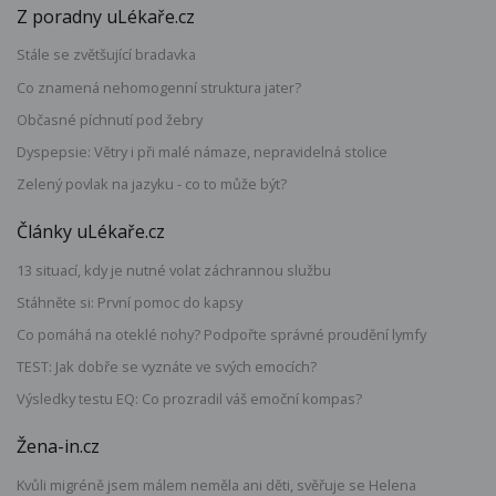
Z poradny uLékaře.cz
Stále se zvětšující bradavka
Co znamená nehomogenní struktura jater?
Občasné píchnutí pod žebry
Dyspepsie: Větry i při malé námaze, nepravidelná stolice
Zelený povlak na jazyku - co to může být?
Články uLékaře.cz
13 situací, kdy je nutné volat záchrannou službu
Stáhněte si: První pomoc do kapsy
Co pomáhá na oteklé nohy? Podpořte správné proudění lymfy
TEST: Jak dobře se vyznáte ve svých emocích?
Výsledky testu EQ: Co prozradil váš emoční kompas?
Žena-in.cz
Kvůli migréně jsem málem neměla ani děti, svěřuje se Helena