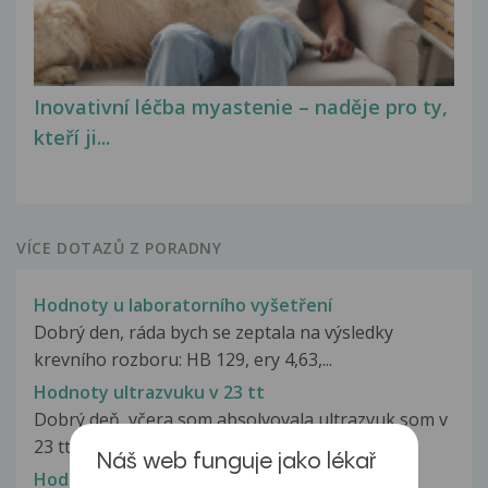
Inovativní léčba myastenie – naděje pro ty,
kteří ji...
VÍCE DOTAZŮ Z PORADNY
Hodnoty u laboratorního vyšetření
Dobrý den, ráda bych se zeptala na výsledky
krevního rozboru: HB 129, ery 4,63,...
Hodnoty ultrazvuku v 23 tt
Dobrý deň, včera som absolvovala ultrazvuk som v
23 tt (22+4), chcela by som...
Náš web funguje jako lékař
Hodnoty ultrazvuků, přesnost