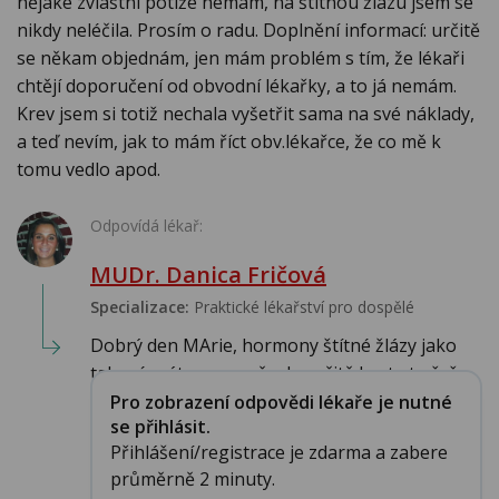
nějaké zvláštní potíže nemám, na štítnou žlázu jsem se
nikdy neléčila. Prosím o radu. Doplnění informací: určitě
se někam objednám, jen mám problém s tím, že lékaři
chtějí doporučení od obvodní lékařky, a to já nemám.
Krev jsem si totiž nechala vyšetřit sama na své náklady,
a teď nevím, jak to mám říct obv.lékařce, že co mě k
tomu vedlo apod.
Odpovídá lékař:
MUDr. Danica Fričová
Specializace:
Praktické lékařství pro dospělé
Dobrý den MArie, hormony štítné žlázy jako
takové máte v normě, ale určitě byste to řeš...
Pro zobrazení odpovědi lékaře je nutné
se přihlásit.
Přihlášení/registrace je zdarma a zabere
průměrně 2 minuty.