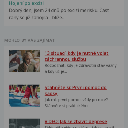
Hojení po excizi
Dobrý den, jsem 24 dnů po excizi merisku. Část
rány se již zahojila - blíže...
MOHLO BY VÁS ZAJÍMAT
13 situací, kdy je nutné volat
záchrannou službu
Rozpoznat, kdy je zdravotní stav vážný
a kdy už je...
Stáhněte si: První pomoc do
kapsy
Jak mít první pomoc vždy po ruce?
Stáhněte si praktického...
VIDEO: Jak se zbavit deprese
Shlédněte video na téma jak se zbavit