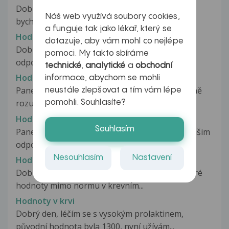
Dobrý den, pane doktore / paní doktorko, byla
Náš web využívá soubory cookies,
bych vděčná, kdybyste mi zodpověděli...
a funguje tak jako lékař, který se
Hodnoty ultrazvuků, přesnost
dotazuje, aby vám mohl co nejlépe
Dobrý den, pane doktore, velmi děkuji za Vaši
pomoci. My takto sbíráme
odpověď. Znamená to tedy, že...
technické
,
analytické
a
obchodní
Hodnoty ultrazvuků, přesnost
informace, abychom se mohli
Pane doktore, poslední otázka, jen jestli správně
neustále zlepšovat a tím vám lépe
rozumím Vaší odpovědi. Znamená...
pomohli. Souhlasíte?
Hodnoty ultrazvuků, přesnost
Souhlasím
Pane doktore, omlouvám se, jen nerozumím Vašim
odpovědím. Nějak mi z nich není...
Nesouhlasím
Nastavení
Hodnoty v krevním obraze u dítěte
Dobrý den, dvouleté dceři byli naměřeny některé
hodnoty mimo normu v krevním...
Hodnoty v krvi
Dobrý den, léčím se s vysokým prolaktinem,
původní hodnota byla 1300, nyní užívám...