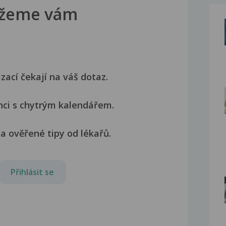
žeme vám
izací čekají na váš dotaz.
nci s chytrým kalendářem.
a ověřené tipy od lékařů.
Přihlásit se