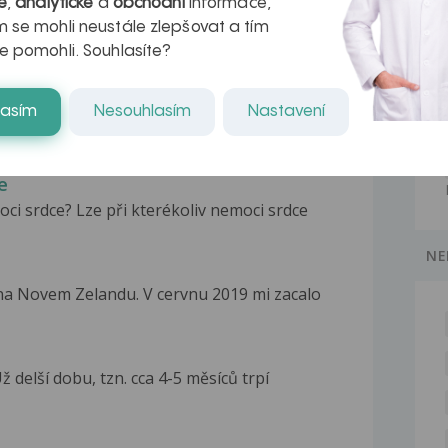
é
,
analytické
a
obchodní
informace,
 se mohli neustále zlepšovat a tím
e pomohli. Souhlasíte?
lasím
Nesouhlasím
Nastavení
e
i srdce? Lze při kterékoliv nemoci srdce
NE
a Novem Zelandu. V cervnu 2019 mi zacalo
 delší dobu, tzn. cca 4-5 měsíců trpí