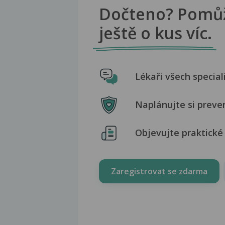
Dočteno? Pomů
ještě o kus víc.
Lékaři všech special
Naplánujte si preve
Objevujte praktické 
Zaregistrovat se zdarma