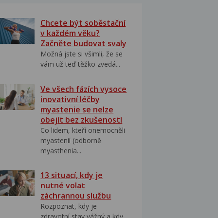
Chcete být soběstační
v každém věku?
Začněte budovat svaly
Možná jste si všimli, že se
vám už teď těžko zvedá...
Ve všech fázích vysoce
inovativní léčby
myastenie se nelze
obejít bez zkušeností
Co lidem, kteří onemocněli
myastenií (odborně
myasthenia...
13 situací, kdy je
nutné volat
záchrannou službu
Rozpoznat, kdy je
zdravotní stav vážný a kdy