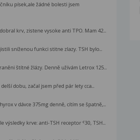
íku písek,ale žádné bolesti jsem
obral krv, zistene vysoke anti TPO. Mam 42...
ili sníženou funkci stitne zlazy. TSH bylo...
aněni štítné žlázy. Denně užívám Letrox 125...
elší dobu, začal jsem před pár lety cca...
rox v dávce 375mg denně, cítím se špatně,...
e výsledky krve: anti-TSH receptor Ꜥ30, TSH...