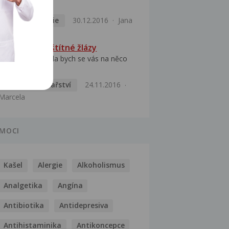
špatná funkce...
Endokrinologie
30.12.2016
Jana
Onemocnění štítné žlázy
Dobrý den, Chtěla bych se vás na něco
zeptat. Byla...
Praktické lékařství
24.11.2016
Marcela
MOCI
Kašel
Alergie
Alkoholismus
Analgetika
Angína
Antibiotika
Antidepresiva
Antihistaminika
Antikoncepce