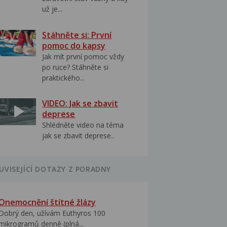
už je...
Stáhněte si: První
pomoc do kapsy
Jak mít první pomoc vždy
po ruce? Stáhněte si
praktického...
VIDEO: Jak se zbavit
deprese
Shlédněte video na téma
jak se zbavit deprese..
UVISEJÍCÍ DOTAZY Z PORADNY
Onemocnění štítné žlázy
Dobrý den, užívám Euthyros 100
mikrogramů denně (plná...