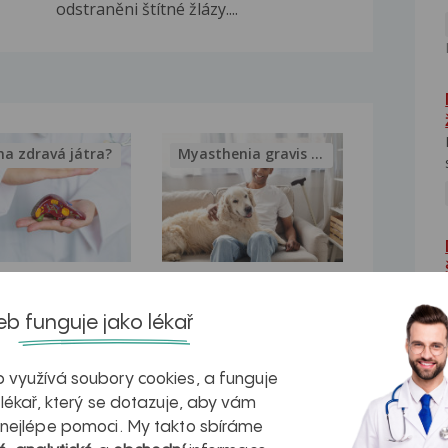
odstraněni štítné žlázy....
na zdravá játra?
Myasthenia gravis – vše, co...
kovatění
Inovativní
b funguje jako lékař
r v datech a
léčba
azech
myastenie –
 využívá soubory cookies, a funguje
naděje pro ty,
 lékař, který se dotazuje, aby vám
 nejlépe pomoci. My takto sbíráme
kteří ji...