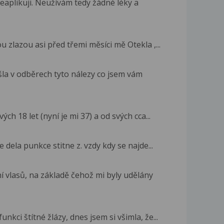
eaplikuji. Neužívám tedy žádné léky a
zlazou asi před třemi měsíci mě Otekla ,...
la v odběrech tyto nálezy co jsem vám
ch 18 let (nyní je mi 37) a od svých cca...
e dela punkce stitne z. vzdy kdy se najde...
 vlasů, na základě čehož mi byly udělány
ci štítné žlázy, dnes jsem si všimla, že...