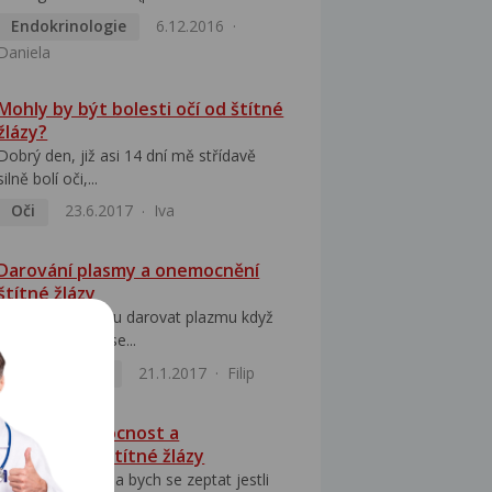
Endokrinologie
6.12.2016
Daniela
Mohly by být bolesti očí od štítné
žlázy?
Dobrý den, již asi 14 dní mě střídavě
silně bolí oči,...
Oči
23.6.2017
Iva
Darování plasmy a onemocnění
štítné žlázy
Dobrý den, mohu darovat plazmu když
mam problémy se...
Jiný problém
21.1.2017
Filip
Častější nemocnost a
onemocnění štítné žlázy
Dobrý den. Chtěla bych se zeptat jestli