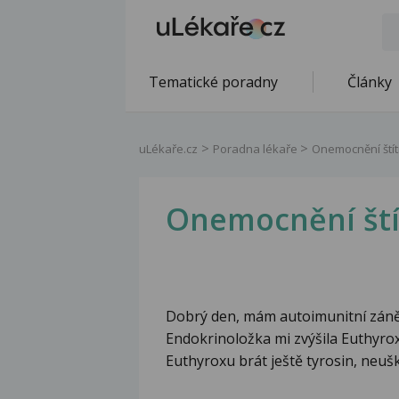
Tematické poradny
Články
uLékaře.cz
Poradna lékaře
Onemocnění štít
Onemocnění ští
Dobrý den, mám autoimunitní zánět
Endokrinoložka mi zvýšila Euthyro
Euthyroxu brát ještě tyrosin, neuš