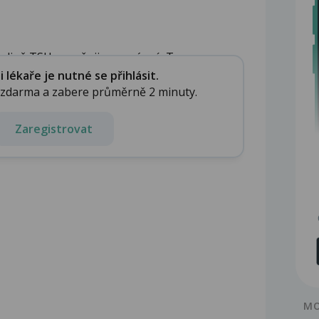
adině TSH považuji za správné. Ty...
lékaře je nutné se přihlásit.
e zdarma a zabere průměrně 2 minuty.
Zaregistrovat
MO