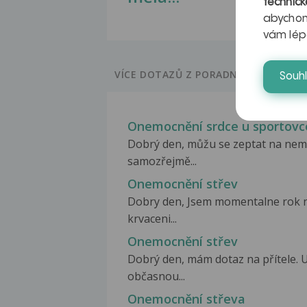
technick
abychom
vám lép
VÍCE DOTAZŮ Z PORADNY
Souh
Onemocnění srdce u sportovc
Dobrý den, můžu se zeptat na nemoc
samozřejmě...
Onemocnění střev
Dobry den, Jsem momentalne rok n
krvaceni...
Onemocnění střev
Dobrý den, mám dotaz na přítele. Už
občasnou...
Onemocnění střeva