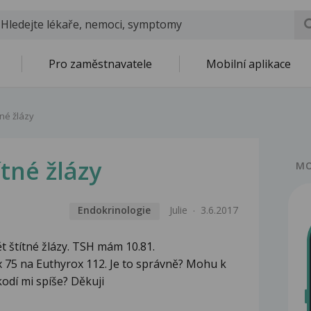
Pro zaměstnavatele
Mobilní aplikace
né žlázy
tné žlázy
MO
Endokrinologie
Julie
3.6.2017
 štítné žlázy. TSH mám 10.81.
x 75 na Euthyrox 112. Je to správně? Mohu k
kodí mi spíše? Děkuji