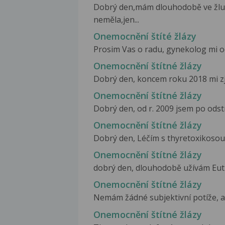
Dobrý den,mám dlouhodobě ve žlučn
neměla,jen...
Onemocnění štíté žlázy
Prosim Vas o radu, gynekolog mi od
Onemocnění štítné žlázy
Dobrý den, koncem roku 2018 mi zjist
Onemocnění štítné žlázy
Dobrý den, od r. 2009 jsem po odstr
Onemocnění štítné žlázy
Dobrý den, Léčím s thyretoxikosou d
Onemocnění štítné žlázy
dobrý den, dlouhodobě užívám Euthy
Onemocnění štítné žlázy
Nemám žádné subjektivní potíže, al
Onemocnění štítné žlázy