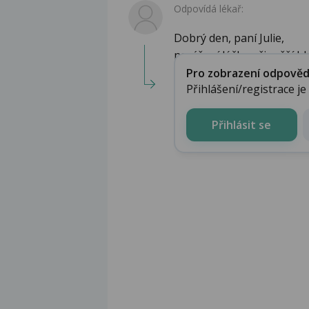
Odpovídá lékař:
Dobrý den, paní Julie,
navýšení léčby při vyšší hl
Pro zobrazení odpovědi 
Přihlášení/registrace j
Přihlásit se