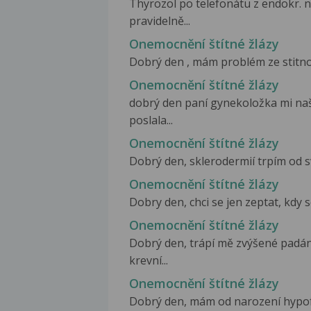
Thyrozol po telefonátu z endokr. n
pravidelně...
Onemocnění štítné žlázy
Dobrý den , mám problém ze stitnou 
Onemocnění štítné žlázy
dobrý den paní gynekoložka mi naš
poslala...
Onemocnění štítné žlázy
Dobrý den, sklerodermií trpím od svý
Onemocnění štítné žlázy
Dobry den, chci se jen zeptat, kdy s
Onemocnění štítné žlázy
Dobrý den, trápí mě zvýšené padání
krevní...
Onemocnění štítné žlázy
Dobrý den, mám od narození hypofunk