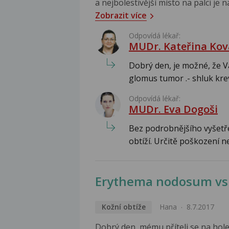
a nejbolestivější místo na palci je n
Zobrazit více
Odpovídá lékař:
MUDr. Kateřina Kov
Dobrý den, je možné, že V
glomus tumor .- shluk krev
Odpovídá lékař:
MUDr. Eva Dogoši
Bez podrobnějšího vyšetřen
obtíží. Určitě poškození n
Erythema nodosum vs č
Kožní obtíže
Hana
8.7.2017
Dobrý den, mému příteli se na holen