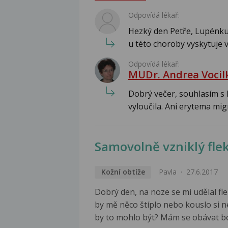
Odpovídá lékař:
Hezký den Petře, Lupénku 
u této choroby vyskytuje v
Odpovídá lékař:
MUDr. Andrea Vocil
Dobrý večer, souhlasím s 
vyloučila. Ani erytema mig
Samovolně vzniklý flek
Kožní obtíže
Pavla
27.6.2017
Dobrý den, na noze se mi udělal flek
by mě něco štíplo nebo kouslo si n
by to mohlo být? Mám se obávat bo