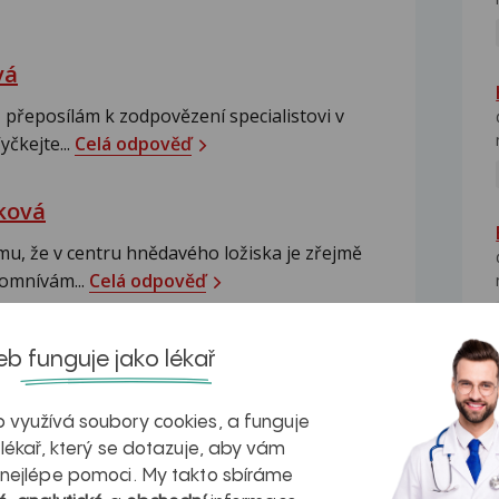
vá
 přeposílám k zodpovězení specialistovi v
yčkejte...
Celá odpověď
ková
u, že v centru hnědavého ložiska je zřejmě
domnívám...
Celá odpověď
b funguje jako lékař
NE
17
 využívá soubory cookies, a funguje
 lékař, který se dotazuje, aby vám
i nechala dělat malinké tetování na levý
 nejlépe pomoci. My takto sbíráme
ět prsty na stejné noze a přidala se k tomu i