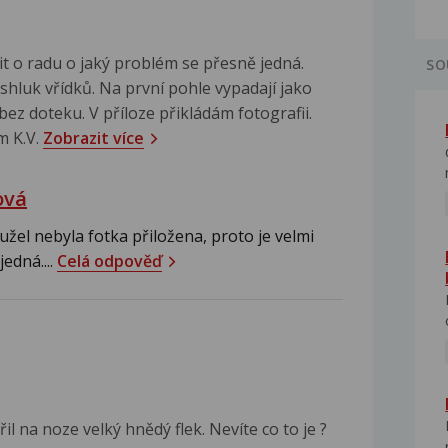
t o radu o jaký problém se přesně jedná.
SO
shluk vřídků. Na první pohle vypadají jako
i bez doteku. V příloze přikládám fotografii.
m K.V.
Zobrazit více
ová
žel nebyla fotka přiložena, proto je velmi
jedná....
Celá odpověď
l na noze velký hnědý flek. Nevíte co to je ?