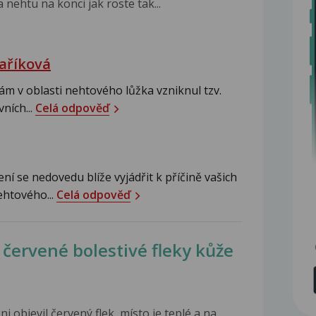
a nehtu na konci jak roste tak...
aříková
ám v oblasti nehtového lůžka vzniknul tzv.
ních...
Celá odpověď
í se nedovedu blíže vyjádřit k příčině vašich
ehtového...
Celá odpověď
ervené bolestivé fleky kůže
i objevil červený flek, místo je teplé a na