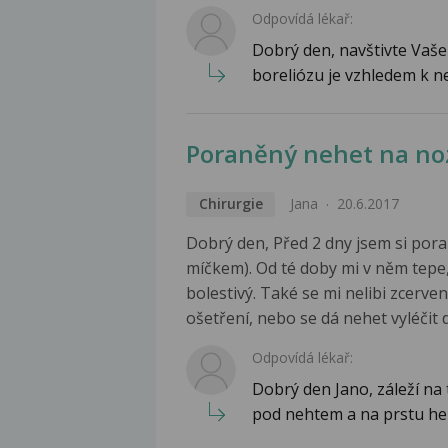
Odpovídá lékař:
Dobrý den, navštivte Vaše
boreliózu je vzhledem k n
Poraněný nehet na no
Chirurgie
Jana
20.6.2017
Dobrý den, Před 2 dny jsem si pora
míčkem). Od té doby mi v něm tepe, 
bolestivý. Také se mi nelibi zcerv
ošetření, nebo se dá nehet vyléči
Odpovídá lékař:
Dobrý den Jano, záleží na t
pod nehtem a na prstu he