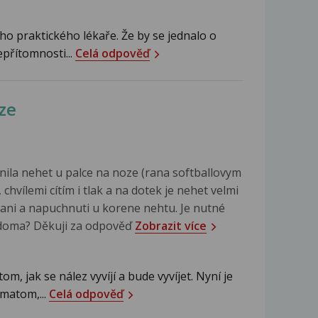
ho praktického lékaře. Že by se jednalo o
epřítomnosti...
Celá odpověď
ze
nila nehet u palce na noze (rana softballovym
chvílemi cítím i tlak a na dotek je nehet velmi
enani a napuchnuti u korene nehtu. Je nutné
t doma? Děkuji za odpověď
Zobrazit více
om, jak se nález vyvíjí a bude vyvíjet. Nyní je
matom,...
Celá odpověď