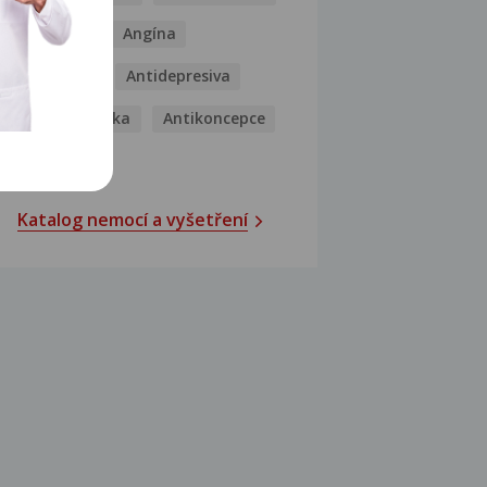
Analgetika
Angína
Antibiotika
Antidepresiva
Antihistaminika
Antikoncepce
Antivirotika
Katalog nemocí a vyšetření