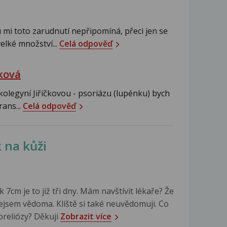
mi toto zarudnutí nepřipomíná, přeci jen se
elké množství...
Celá odpověď
ková
kolegyní Jiříčkovou - psoriázu (lupénku) bych
rans...
Celá odpověď
 na kůži
 7cm je to již tři dny. Mám navštívit lékaře? Že
ejsem vědoma. Klíště si také neuvědomuji. Co
reliózy? Děkuji
Zobrazit více