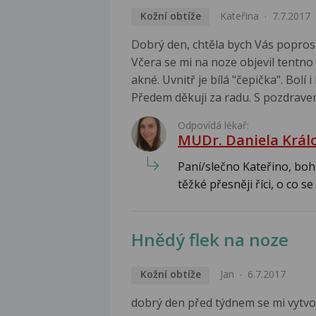
Kožní obtíže
Kateřina
7.7.2017
Dobrý den, chtěla bych Vás poprosi
Včera se mi na noze objevil tentno 
akné. Uvnitř je bílá "čepička". Bolí 
Předem děkuji za radu. S pozdrave
Odpovídá lékař:
MUDr. Daniela Král
Paní/slečno Kateřino, bohu
těžké přesněji říci, o co se 
Hnědý flek na noze
Kožní obtíže
Jan
6.7.2017
dobrý den před týdnem se mi vytvoři