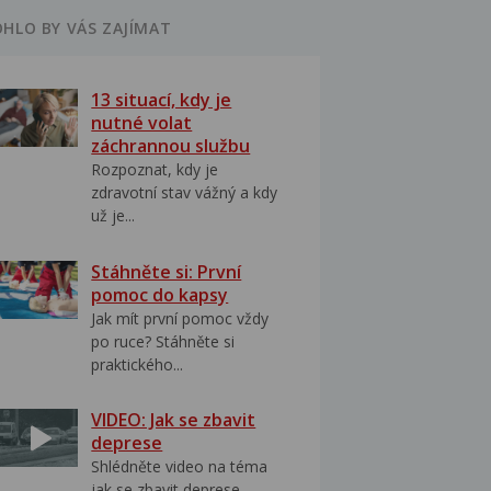
HLO BY VÁS ZAJÍMAT
13 situací, kdy je
nutné volat
záchrannou službu
Rozpoznat, kdy je
zdravotní stav vážný a kdy
už je...
Stáhněte si: První
pomoc do kapsy
Jak mít první pomoc vždy
po ruce? Stáhněte si
praktického...
VIDEO: Jak se zbavit
deprese
Shlédněte video na téma
jak se zbavit deprese..