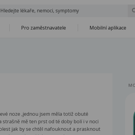
Pro zaměstnavatele
Mobilní aplikace
MO
levé noze ,jednou jsem měla totiž obuté
 strašně mě ten prst od té doby bolí i v noci
bolest jak by se chtěl nafouknout a prasknout