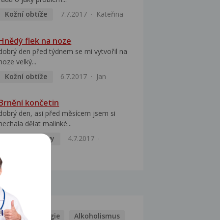
Kožní obtíže
7.7.2017
Kateřina
Hnědý flek na noze
dobrý den před týdnem se mi vytvořil na
noze velký...
Kožní obtíže
6.7.2017
Jan
Brnění končetin
dobrý den, asi před měsícem jsem si
nechala dělat malinké...
Mozek a nervy
4.7.2017
Veronika
MOCI
Kašel
Alergie
Alkoholismus