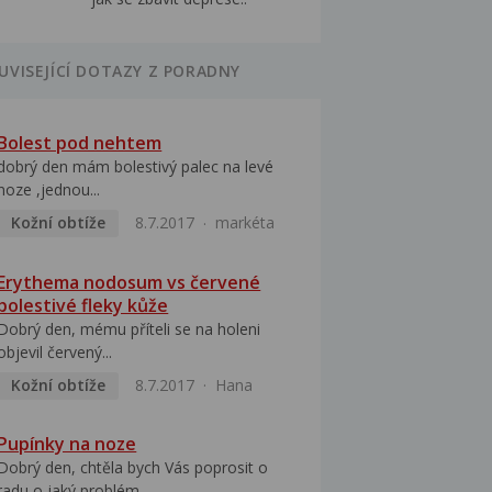
UVISEJÍCÍ DOTAZY Z PORADNY
Bolest pod nehtem
dobrý den mám bolestivý palec na levé
noze ,jednou...
Kožní obtíže
8.7.2017
markéta
Erythema nodosum vs červené
bolestivé fleky kůže
Dobrý den, mému příteli se na holeni
objevil červený...
Kožní obtíže
8.7.2017
Hana
Pupínky na noze
Dobrý den, chtěla bych Vás poprosit o
radu o jaký problém...