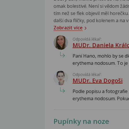
omak bolestivé. Není si vědom žá
tím než se flek objevil měl horečku
další dva flíčky, pod kolenem a na v
Zobrazit více
Odpovídá lékař:
MUDr. Daniela Král
Paní Hano, mohlo by se dle
erythema nodosum. To je 
Odpovídá lékař:
MUDr. Eva Dogoši
Podle popisu a fotografie
erythema nodosum. Pokud 
Pupínky na noze