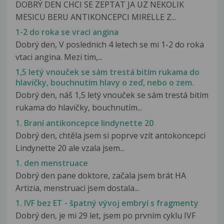
DOBRÝ DEN CHCI SE ZEPTAT JA UZ NEKOLIK
MESICU BERU ANTIKONCEPCI MIRELLE Z...
1-2 do roka se vraci angina
Dobrý den, V poslednich 4 letech se mi 1-2 do roka
vtaci angina. Mezi tim,...
1,5 letý vnouček se sám trestá bitím rukama do
hlavičky, bouchnutím hlavy o zeď, nebo o zem.
Dobrý den, náš 1,5 letý vnouček se sám trestá bitím
rukama do hlavičky, bouchnutím...
1. Braní antikoncepce lindynette 20
Dobrý den, chtěla jsem si poprve vzít antokoncepci
Lindynette 20 ale vzala jsem...
1. den menstruace
Dobrý den pane doktore, začala jsem brát HA
Artizia, menstruaci jsem dostala...
1. IVF bez ET - špatný vývoj embryí s fragmenty
Dobrý den, je mi 29 let, jsem po prvním cyklu IVF