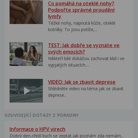
Co pomáhá na oteklé nohy?
Podpořte správné proudění
lymfy
Těžké nohy, napnutá kůže, oteklé
kotníky. To jsou potíže,...
TEST: Jak dobře se vyznáte ve
svých emocích?
Někteří lidé dokážou zachovat klid i ve
vypjatých situacích....
VIDEO: Jak se zbavit deprese
Shlédněte video na téma jak se zbavit
deprese..
SOUVISEJÍCÍ DOTAZY Z PORADNY
Informace o HPV virech
Dobrý den,chtěl bych se zeptat,jak poznám zda nemám...