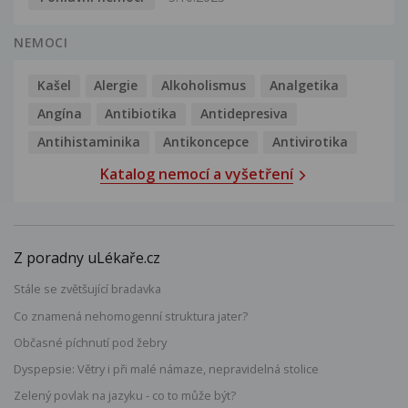
NEMOCI
Kašel
Alergie
Alkoholismus
Analgetika
Angína
Antibiotika
Antidepresiva
Antihistaminika
Antikoncepce
Antivirotika
Katalog nemocí a vyšetření
Z poradny uLékaře.cz
Stále se zvětšující bradavka
Co znamená nehomogenní struktura jater?
Občasné píchnutí pod žebry
Dyspepsie: Větry i při malé námaze, nepravidelná stolice
Zelený povlak na jazyku - co to může být?