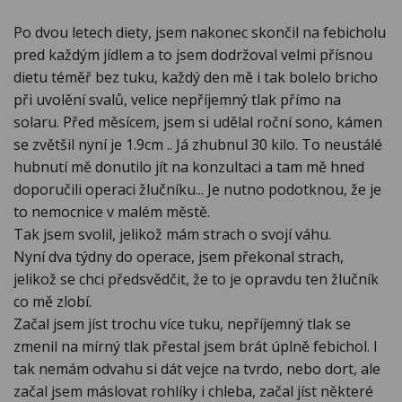
Po dvou letech diety, jsem nakonec skončil na febicholu
pred každým jídlem a to jsem dodržoval velmi přísnou
dietu téměř bez tuku, každý den mě i tak bolelo bricho
při uvolění svalů, velice nepříjemný tlak přímo na
solaru. Před měsícem, jsem si udělal roční sono, kámen
se zvětšil nyní je 1.9cm .. Já zhubnul 30 kilo. To neustálé
hubnutí mě donutilo jít na konzultaci a tam mě hned
doporučili operaci žlučníku... Je nutno podotknou, že je
to nemocnice v malém městě.
Tak jsem svolil, jelikož mám strach o svojí váhu.
Nyní dva týdny do operace, jsem překonal strach,
jelikož se chci předsvědčit, že to je opravdu ten žlučník
co mě zlobí.
Začal jsem jíst trochu více tuku, nepříjemný tlak se
zmenil na mírný tlak přestal jsem brát úplně febichol. I
tak nemám odvahu si dát vejce na tvrdo, nebo dort, ale
začal jsem máslovat rohlíky i chleba, začal jíst některé