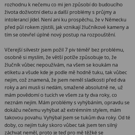
rozhodnu k nečemu co mi jen způsobí do budoucího
života doživotní dietu a další problémy s průjmy a
intolerancí jídel. Není ani ku prospěchu, že v Německu
před půl rokem zjistili, jak vznikají žlučníkové kameny a
tím se otevřel úplné nový postup na rozpouštění.
Včerejší silvestr jsem požil 7 piv téměř bez problému,
osobně si myslím, že větší potíže způsobuje to, že
žlučník vůbec nepoužívám, na všem se koukám na
etiketu a všude kde je podle mě hodně tuku, tak vůbec
nejim, což znamená, že jsem neměl sladkosti před dva
roky a ani musli si nedám, smažené absolutně ne, už
mám povědomí o tucích ve všem za ty dva roky, co
neznám nejím. Mám problémy s vyhýbáním, opravdu se
dokážu nečemu vyhýbat až extrémním stylem, mám
takovou povahu. Vyhýbal jsem se tukům dva roky. Od té
doby, co nejím tuky skoro vůbec tak jsem ten silný
záchvat neměl, proto je teď pro mě těžké se