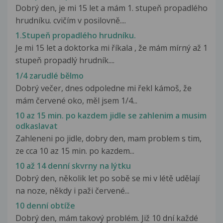
Dobrý den, je mi 15 let a mám 1. stupeň propadlého
hrudníku. cvičím v posilovně....
1.Stupeň propadlého hrudníku.
Je mi 15 let a doktorka mi říkala , že mám mírný až 1
stupeň propadlý hrudník....
1/4 zarudlé bělmo
Dobrý večer, dnes odpoledne mi řekl kámoš, že
mám červené oko, měl jsem 1/4...
10 az 15 min. po kazdem jidle se zahlenim a musim
odkaslavat
Zahleneni po jidle, dobry den, mam problem s tim,
ze cca 10 az 15 min. po kazdem...
10 až 14 denní skvrny na lýtku
Dobrý den, několik let po sobě se mi v létě udělají
na noze, někdy i paži červené...
10 denní obtíže
Dobrý den, mám takový problém. Již 10 dní každé