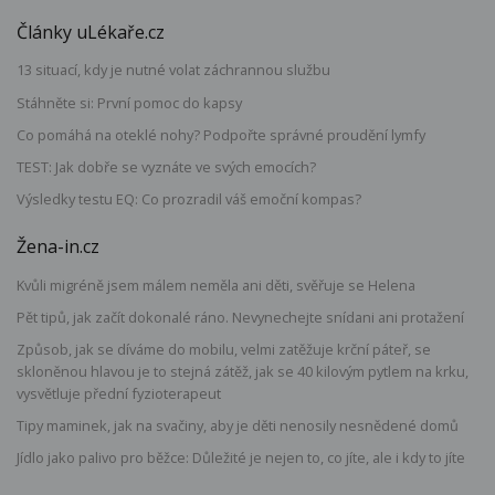
Články uLékaře.cz
13 situací, kdy je nutné volat záchrannou službu
Stáhněte si: První pomoc do kapsy
Co pomáhá na oteklé nohy? Podpořte správné proudění lymfy
TEST: Jak dobře se vyznáte ve svých emocích?
Výsledky testu EQ: Co prozradil váš emoční kompas?
Žena-in.cz
Kvůli migréně jsem málem neměla ani děti, svěřuje se Helena
Pět tipů, jak začít dokonalé ráno. Nevynechejte snídani ani protažení
Způsob, jak se díváme do mobilu, velmi zatěžuje krční páteř, se
skloněnou hlavou je to stejná zátěž, jak se 40 kilovým pytlem na krku,
vysvětluje přední fyzioterapeut
Tipy maminek, jak na svačiny, aby je děti nenosily nesnědené domů
Jídlo jako palivo pro běžce: Důležité je nejen to, co jíte, ale i kdy to jíte