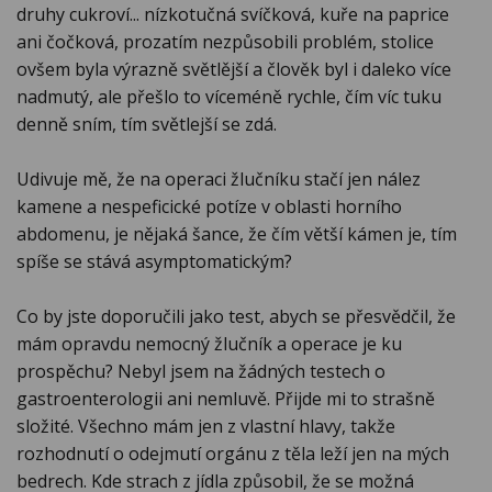
druhy cukroví... nízkotučná svíčková, kuře na paprice
ani čočková, prozatím nezpůsobili problém, stolice
ovšem byla výrazně světlější a člověk byl i daleko více
nadmutý, ale přešlo to víceméně rychle, čím víc tuku
denně sním, tím světlejší se zdá.
Udivuje mě, že na operaci žlučníku stačí jen nález
kamene a nespeficické potíze v oblasti horního
abdomenu, je nějaká šance, že čím větší kámen je, tím
spíše se stává asymptomatickým?
Co by jste doporučili jako test, abych se přesvědčil, že
mám opravdu nemocný žlučník a operace je ku
prospěchu? Nebyl jsem na žádných testech o
gastroenterologii ani nemluvě. Přijde mi to strašně
složité. Všechno mám jen z vlastní hlavy, takže
rozhodnutí o odejmutí orgánu z těla leží jen na mých
bedrech. Kde strach z jídla způsobil, že se možná