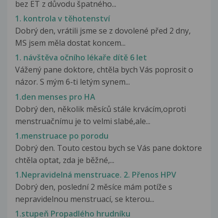
bez ET z důvodu špatného...
1. kontrola v těhotenství
Dobrý den, vrátili jsme se z dovolené před 2 dny,
MS jsem měla dostat koncem...
1. návštěva očního lékaře dítě 6 let
Vážený pane doktore, chtěla bych Vás poprosit o
názor. S mým 6-ti letým synem...
1.den menses pro HA
Dobrý den, několik měsíců stále krvácím,oproti
menstruačnímu je to velmi slabé,ale...
1.menstruace po porodu
Dobrý den. Touto cestou bych se Vás pane doktore
chtěla optat, zda je běžné,...
1.Nepravidelná menstruace. 2. Přenos HPV
Dobrý den, poslední 2 měsíce mám potíže s
nepravidelnou menstruací, se kterou...
1.stupeň Propadlého hrudníku