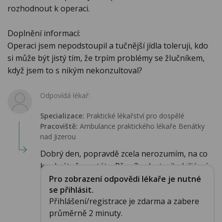
rozhodnout k operaci.
Doplnění informací:
Operaci jsem nepodstoupil a tučnější jídla toleruji, kdo
si může být jistý tím, že trpím problémy se žlučníkem,
když jsem to s nikým nekonzultoval?
Odpovídá lékař:
Specializace:
Praktické lékařství pro dospělé
Pracoviště:
Ambulance praktického lékaře Benátky
nad Jizerou
Dobrý den, popravdě zcela nerozumím, na co
konkrétně se ptáte. Přes 2 roky trpíte biliární...
Pro zobrazení odpovědi lékaře je nutné
se přihlásit.
Přihlášení/registrace je zdarma a zabere
průměrně 2 minuty.