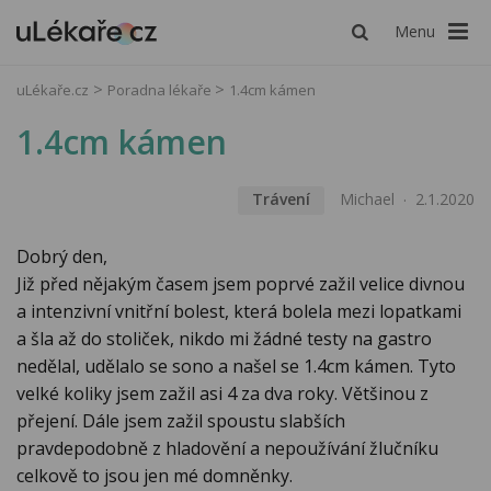
Menu
uLékaře.cz
Poradna lékaře
1.4cm kámen
1.4cm kámen
Trávení
Michael
2.1.2020
Dobrý den,
Již před nějakým časem jsem poprvé zažil velice divnou
a intenzivní vnitřní bolest, která bolela mezi lopatkami
a šla až do stoliček, nikdo mi žádné testy na gastro
nedělal, udělalo se sono a našel se 1.4cm kámen. Tyto
velké koliky jsem zažil asi 4 za dva roky. Většinou z
přejení. Dále jsem zažil spoustu slabších
pravdepodobně z hladovění a nepoužívání žlučníku
celkově to jsou jen mé domněnky.