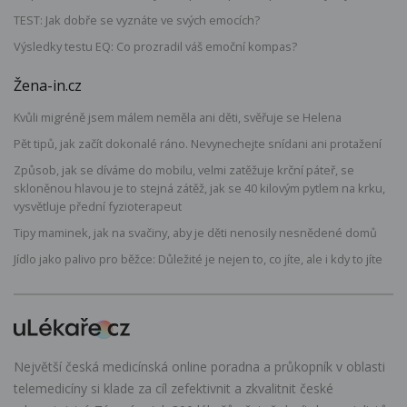
TEST: Jak dobře se vyznáte ve svých emocích?
Výsledky testu EQ: Co prozradil váš emoční kompas?
Žena-in.cz
Kvůli migréně jsem málem neměla ani děti, svěřuje se Helena
Pět tipů, jak začít dokonalé ráno. Nevynechejte snídani ani protažení
Způsob, jak se díváme do mobilu, velmi zatěžuje krční páteř, se
skloněnou hlavou je to stejná zátěž, jak se 40 kilovým pytlem na krku,
vysvětluje přední fyzioterapeut
Tipy maminek, jak na svačiny, aby je děti nenosily nesnědené domů
Jídlo jako palivo pro běžce: Důležité je nejen to, co jíte, ale i kdy to jíte
Největší česká medicínská online poradna a průkopník v oblasti
telemedicíny si klade za cíl zefektivnit a zkvalitnit české