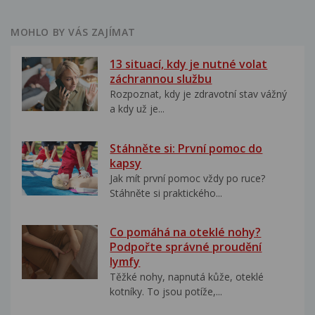
MOHLO BY VÁS ZAJÍMAT
13 situací, kdy je nutné volat
záchrannou službu
Rozpoznat, kdy je zdravotní stav vážný
a kdy už je...
Stáhněte si: První pomoc do
kapsy
Jak mít první pomoc vždy po ruce?
Stáhněte si praktického...
Co pomáhá na oteklé nohy?
Podpořte správné proudění
lymfy
Těžké nohy, napnutá kůže, oteklé
kotníky. To jsou potíže,...