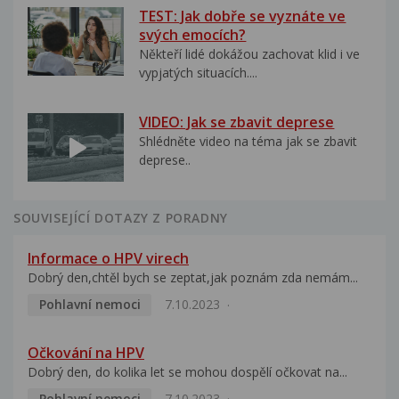
TEST: Jak dobře se vyznáte ve
svých emocích?
Někteří lidé dokážou zachovat klid i ve
vypjatých situacích....
VIDEO: Jak se zbavit deprese
Shlédněte video na téma jak se zbavit
deprese..
SOUVISEJÍCÍ DOTAZY Z PORADNY
Informace o HPV virech
Dobrý den,chtěl bych se zeptat,jak poznám zda nemám...
Pohlavní nemoci
7.10.2023
Očkování na HPV
Dobrý den, do kolika let se mohou dospělí očkovat na...
Pohlavní nemoci
7.10.2023