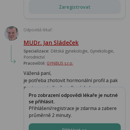
Zaregistrovat
Odpovídá lékař:
MUDr. Jan Sládeček
Specializace:
Dětská gynekologie, Gynekologie,
Porodnictví
Pracoviště:
GYNBUS s.r.o.
Vážená paní,
je potřeba zhotovit hormonální profil a pak
postupovat cíleně podle výsled...
Pro zobrazení odpovědi lékaře je nutné
se přihlásit.
Přihlášení/registrace je zdarma a zabere
průměrně 2 minuty.