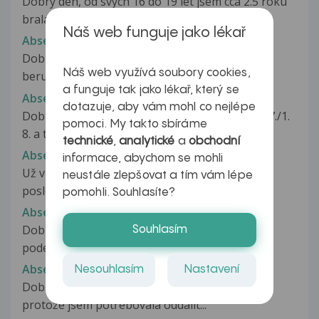
Dobry den, od svych 16 do 19 let jsem cca 2.5 roku
brala hormonalni antikoncepci...
Náš web funguje jako lékař
Absence menstruace
Dobrý den, je mi 25 let, beru od 14 let HA. Vždy
Náš web využívá soubory cookies,
beru 3 plata a poté mám menstruaci....
a funguje tak jako lékař, který se
Absence menstruace
dotazuje, aby vám mohl co nejlépe
Dobrý den, poslední menstruace mi začala 31. 7./1.
pomoci. My takto sbíráme
8. a trvala zhruba ty 4-5...
technické
,
analytické
a
obchodní
Absence menstruace
informace, abychom se mohli
Už víc jak 3 roky nemam menses a beru prášky
neustále zlepšovat a tím vám lépe
poslední rok jsem nabrala hodně...
pomohli. Souhlasíte?
Absence menstruace
Dobrý den, potřebovala bych poradit. Mám
Souhlasím
podezření na gynekologické obtíže...
Absence menstruace
Nesouhlasím
Nastavení
Dobrý den, brala jsem 2 platíčka HA Lunafem,
protože jsem potřebovala oddálit...