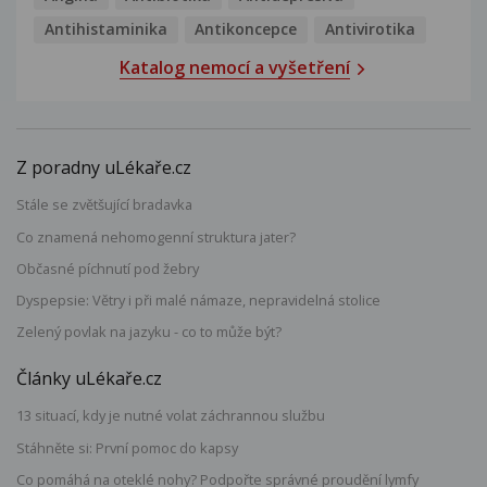
Antihistaminika
Antikoncepce
Antivirotika
Katalog nemocí a vyšetření
Z poradny uLékaře.cz
Stále se zvětšující bradavka
Co znamená nehomogenní struktura jater?
Občasné píchnutí pod žebry
Dyspepsie: Větry i při malé námaze, nepravidelná stolice
Zelený povlak na jazyku - co to může být?
Články uLékaře.cz
13 situací, kdy je nutné volat záchrannou službu
Stáhněte si: První pomoc do kapsy
Co pomáhá na oteklé nohy? Podpořte správné proudění lymfy