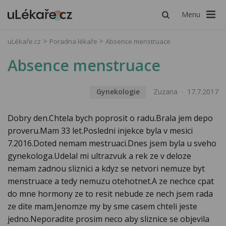
Menu
uLékaře.cz
Poradna lékaře
Absence menstruace
Absence menstruace
Gynekologie
Zuzana
17.7.2017
Dobry den.Chtela bych poprosit o radu.Brala jem depo
proveru.Mam 33 let.Posledni injekce byla v mesici
7.2016.Doted nemam mestruaci.Dnes jsem byla u sveho
gynekologa.Udelal mi ultrazvuk a rek ze v deloze
nemam zadnou sliznici a kdyz se netvori nemuze byt
menstruace a tedy nemuzu otehotnet.A ze nechce cpat
do mne hormony ze to resit nebude ze nech jsem rada
ze dite mam.Jenomze my by sme casem chteli jeste
jedno.Neporadite prosim neco aby sliznice se objevila