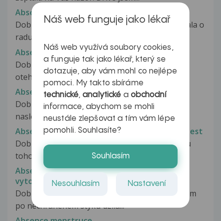
Absence menstruace X otěhotnění
Náš web funguje jako lékař
Dobry den pane doktore, rada bych Vas pozadala o
radu. Je mi 27 let a po...
Náš web využívá soubory cookies,
Absence menstruace, bolest vaječníků
a funguje tak jako lékař, který se
Dobry den uz 8 let nemam menstrulai,mohu
dotazuje, aby vám mohl co nejlépe
otehotnet?mam divny pocit v podpřisku...
pomoci. My takto sbíráme
Absence menstruace, hormony
technické
,
analytické
a
obchodní
Dobrý den, chtela jsem se zeptat co si myslite o
informace, abychom se mohli
naslednem hormonalnim obrazu,...
neustále zlepšovat a tím vám lépe
Absence menstruace, negativní těhotenský test
pomohli. Souhlasíte?
Dobry den, vysadila jsem antikoncepci z důvodu
toho, ze chceme miminko. Po...
Souhlasím
Absence menstruace, paleni pochvy a belavy
vytok
Nesouhlasím
Nastavení
Dobry vecer Pane doktore, Pred asi 4 mesici jsem
po nechranenem styku uzila...
Absence menstruce