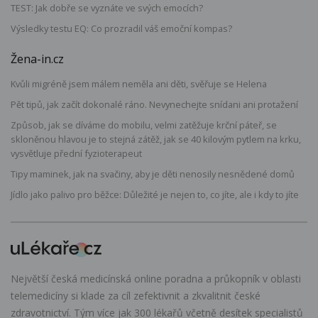
TEST: Jak dobře se vyznáte ve svých emocích?
Výsledky testu EQ: Co prozradil váš emoční kompas?
Žena-in.cz
Kvůli migréně jsem málem neměla ani děti, svěřuje se Helena
Pět tipů, jak začít dokonalé ráno. Nevynechejte snídani ani protažení
Způsob, jak se díváme do mobilu, velmi zatěžuje krční páteř, se
skloněnou hlavou je to stejná zátěž, jak se 40 kilovým pytlem na krku,
vysvětluje přední fyzioterapeut
Tipy maminek, jak na svačiny, aby je děti nenosily nesnědené domů
Jídlo jako palivo pro běžce: Důležité je nejen to, co jíte, ale i kdy to jíte
Největší česká medicínská online poradna a průkopník v oblasti
telemedicíny si klade za cíl zefektivnit a zkvalitnit české
zdravotnictví. Tým více jak 300 lékařů včetně desítek specialistů