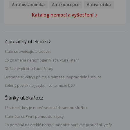
Antihistaminika
Antikoncepce
Antivirotika
Katalog nemocí a vyšetření
Z poradny uLékaře.cz
Stále se zvětšující bradavka
Co znamená nehomogenní struktura jater?
Občasné píchnutí pod žebry
Dyspepsie: Větry i při malé námaze, nepravidelná stolice
Zelený povlak na jazyku - co to může být?
Články uLékaře.cz
13 situací, kdy je nutné volat záchrannou službu
Stáhněte si: První pomoc do kapsy
Co pomáhá na oteklé nohy? Podpořte správné proudění lymfy