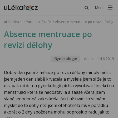
Menu
uLékaře.cz
Poradna lékaře
Absence mentruace po revizi dělohy
Absence mentruace po
revizi dělohy
Gynekologie
Anna
14.6.2019
Dobrý den jsem 2 měsíce po revizi dělohy minulý měsíc
jsem jeden den slabě krvácela a myslela jsem si že je to
ms. pak mi dr. na gynekologii píchla vyvolávací injekci na
menstruaci která se nedostavila a zaase včera jsem
slabě jenodenně zakrvácela. fakt už nwm co si mám
myslet do te doby než jsem otěhotněla ms v pořádku
akorát o 2 dny zpožděná mohu poprosit o radu jak to