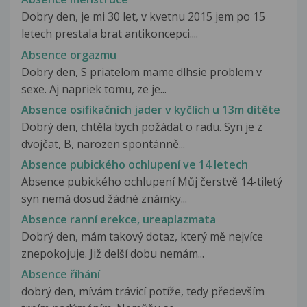
Dobry den, je mi 30 let, v kvetnu 2015 jem po 15
letech prestala brat antikoncepci....
Absence orgazmu
Dobry den, S priatelom mame dlhsie problem v
sexe. Aj napriek tomu, ze je...
Absence osifikačních jader v kyčlích u 13m dítěte
Dobrý den, chtěla bych požádat o radu. Syn je z
dvojčat, B, narozen spontánně...
Absence pubického ochlupení ve 14 letech
Absence pubického ochlupení Můj čerstvě 14-tiletý
syn nemá dosud žádné známky...
Absence ranní erekce, ureaplazmata
Dobrý den, mám takový dotaz, který mě nejvíce
znepokojuje. Již delší dobu nemám...
Absence říhání
dobrý den, mívám trávicí potíže, tedy především