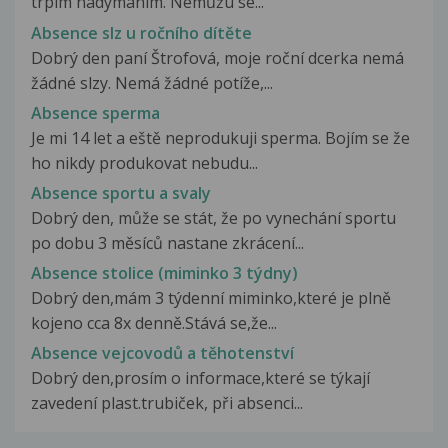
trpím nadýmáním. Nemůžu se...
Absence slz u ročního dítěte
Dobrý den paní Štrofová, moje roční dcerka nemá
žádné slzy. Nemá žádné potíže,...
Absence sperma
Je mi 14 let a eště neprodukuji sperma. Bojím se že
ho nikdy produkovat nebudu...
Absence sportu a svaly
Dobrý den, může se stát, že po vynechání sportu
po dobu 3 měsíců nastane zkrácení...
Absence stolice (miminko 3 týdny)
Dobrý den,mám 3 týdenní miminko,které je plně
kojeno cca 8x denně.Stává se,že...
Absence vejcovodů a těhotenství
Dobrý den,prosím o informace,které se týkají
zavedení plast.trubiček, při absenci...