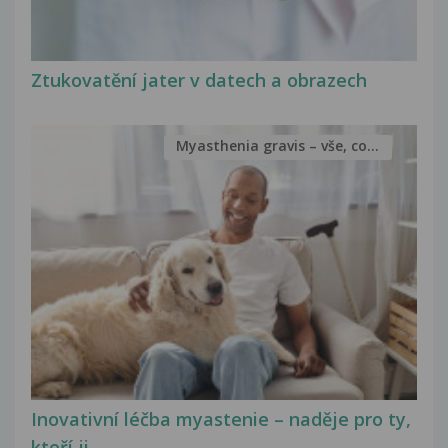
Ztukovatění jater v datech a obrazech
Myasthenia gravis – vše, co...
Inovativní léčba myastenie – naděje pro ty,
kteří ji...