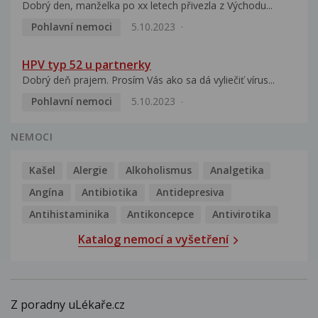
Dobrý den, manželka po xx letech přivezla z Východu...
Pohlavní nemoci
5.10.2023
HPV typ 52 u partnerky
Dobrý deň prajem. Prosím Vás ako sa dá vyliečiť vírus...
Pohlavní nemoci
5.10.2023
NEMOCI
Kašel
Alergie
Alkoholismus
Analgetika
Angína
Antibiotika
Antidepresiva
Antihistaminika
Antikoncepce
Antivirotika
Katalog nemocí a vyšetření
Z poradny uLékaře.cz