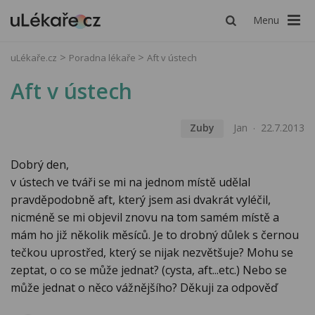
Menu
uLékaře.cz
Poradna lékaře
Aft v ústech
Aft v ústech
Zuby
Jan
22.7.2013
Dobrý den,
v ústech ve tváři se mi na jednom místě udělal
pravděpodobně aft, který jsem asi dvakrát vyléčil,
nicméně se mi objevil znovu na tom samém místě a
mám ho již několik měsíců. Je to drobný důlek s černou
tečkou uprostřed, který se nijak nezvětšuje? Mohu se
zeptat, o co se může jednat? (cysta, aft...etc.) Nebo se
může jednat o něco vážnějšího? Děkuji za odpověď