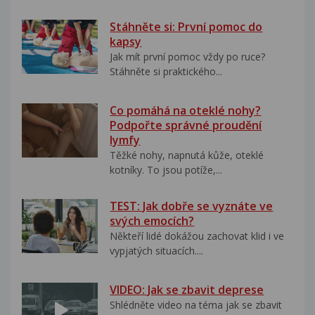
Stáhněte si: První pomoc do
kapsy
Jak mít první pomoc vždy po ruce?
Stáhněte si praktického...
Co pomáhá na oteklé nohy?
Podpořte správné proudění
lymfy
Těžké nohy, napnutá kůže, oteklé
kotníky. To jsou potíže,...
TEST: Jak dobře se vyznáte ve
svých emocích?
Někteří lidé dokážou zachovat klid i ve
vypjatých situacích....
VIDEO: Jak se zbavit deprese
Shlédněte video na téma jak se zbavit