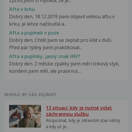
Zprvu jsem si myslela, že je...
Afta v krku
Dobrý den, 18.12.2019 jsem objevil velkou aftu v
krku, je lehce nažloutlá a...
Afta a pupínek v puse
Dobrý den, Chtěl jsem se zeptat pro klid v duši.
Před pár týdny jsem praktikoval...
Afta a pupínky, jasný znak HIV?
Dobrý den. 2 měsíce zpátky jsem měl rizikový styk,
kondem jsem měl, ale prasknul....
MOHLO BY VÁS ZAJÍMAT
13 situací, kdy je nutné volat
záchrannou službu
Rozpoznat, kdy je zdravotní stav vážný
a kdy už je...