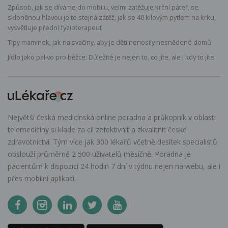
Způsob, jak se díváme do mobilu, velmi zatěžuje krční páteř, se
skloněnou hlavou je to stejná zátěž, jak se 40 kilovým pytlem na krku,
vysvětluje přední fyzioterapeut
Tipy maminek, jak na svačiny, aby je děti nenosily nesnědené domů
Jídlo jako palivo pro běžce: Důležité je nejen to, co jíte, ale i kdy to jíte
Největší česká medicínská online poradna a průkopník v oblasti
telemedicíny si klade za cíl zefektivnit a zkvalitnit české
zdravotnictví. Tým více jak 300 lékařů včetně desítek specialistů
obslouží průměrně 2 500 uživatelů měsíčně. Poradna je
pacientům k dispozici 24 hodin 7 dní v týdnu nejen na webu, ale i
přes mobilní aplikaci.