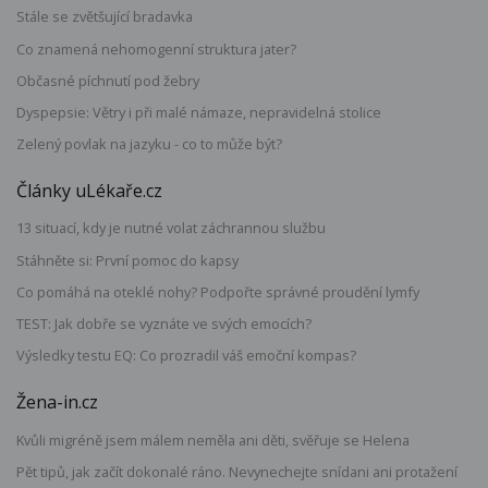
Stále se zvětšující bradavka
Co znamená nehomogenní struktura jater?
Občasné píchnutí pod žebry
Dyspepsie: Větry i při malé námaze, nepravidelná stolice
Zelený povlak na jazyku - co to může být?
Články uLékaře.cz
13 situací, kdy je nutné volat záchrannou službu
Stáhněte si: První pomoc do kapsy
Co pomáhá na oteklé nohy? Podpořte správné proudění lymfy
TEST: Jak dobře se vyznáte ve svých emocích?
Výsledky testu EQ: Co prozradil váš emoční kompas?
Žena-in.cz
Kvůli migréně jsem málem neměla ani děti, svěřuje se Helena
Pět tipů, jak začít dokonalé ráno. Nevynechejte snídani ani protažení