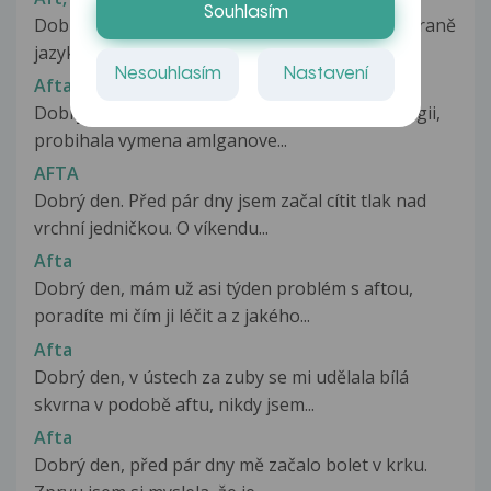
Souhlasím
Dobrý den, maminka (60 let) má asi měsíc na straně
jazyka jakoby velký aft,...
Nesouhlasím
Nastavení
Afta
Dobry den, predevcirem jsem byl na stomatologii,
probihala vymena amlganove...
AFTA
Dobrý den. Před pár dny jsem začal cítit tlak nad
vrchní jedničkou. O víkendu...
Afta
Dobrý den, mám už asi týden problém s aftou,
poradíte mi čím ji léčit a z jakého...
Afta
Dobrý den, v ústech za zuby se mi udělala bílá
skvrna v podobě aftu, nikdy jsem...
Afta
Dobrý den, před pár dny mě začalo bolet v krku.