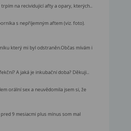
pím na recividujicí afty a opary, kterých...
rníka s nepříjemným aftem (viz. foto).
níku který mi byl odstraněn.Občas mívám i
ekční? A jaká je inkubační doba? Děkuji...
lem orální sex a neuvědomila jsem si, že
 pred 9 mesiacmi plus mínus som mal