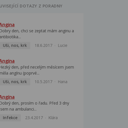
UVISEJÍCÍ DOTAZY Z PORADNY
Angina
Dobry den, chci se zeptat mám anginu a
antibiotika...
Uši, nos, krk
18.6.2017
Lucie
Angína
Hezký den, před necelým měsícem jsem
měla angínu (poprvé...
Uši, nos, krk
10.5.2017
Hana
Angína
Dobrý den, prosím o řadu. Před 3 dny
jsem na ambulanci...
Infekce
23.4.2017
Klára