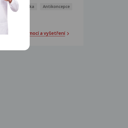
Antihistaminika
Antikoncepce
Antivirotika
Katalog nemocí a vyšetření