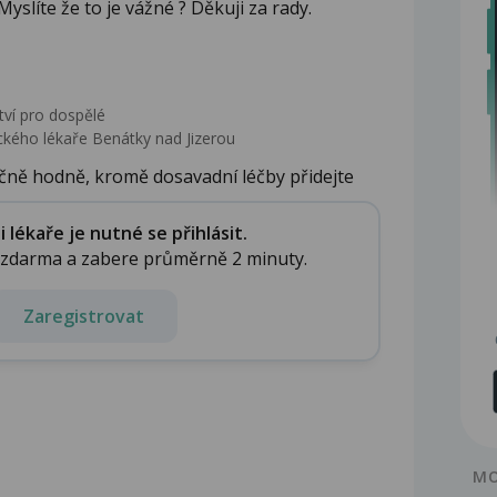
yslíte že to je vážné ? Děkuji za rady.
tví pro dospělé
kého lékaře Benátky nad Jizerou
ečně hodně, kromě dosavadní léčby přidejte
lékaře je nutné se přihlásit.
e zdarma a zabere průměrně 2 minuty.
Zaregistrovat
MO