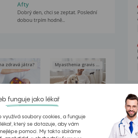
Afty
Dobrý den, chci se zeptat. Poslední
dobou trpím hodně...
na zdravá játra?
Myasthenia gravis – vše, co...
NE
b funguje jako lékař
kovatění
Inovativní
r v datech a
léčba
 využívá soubory cookies, a funguje
 lékař, který se dotazuje, aby vám
azech
myastenie –
 nejlépe pomoci. My takto sbíráme