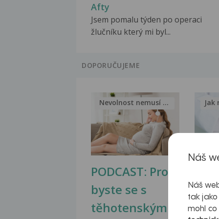
Afty
Jsem pomalu týden po operaci
žlučníku který mi byl...
DOPORUČUJEME
Nevolnost nemusí být nutnou...
Jak 
Náš we
PODCAST: Proč
Ztu
byste se s
jate
Náš web
tak jako
těhotenskými
obr
mohl co