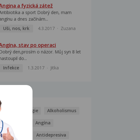
Angina a fyzická zátež
Antibiotika a sport Dobrý den, mam
angínu a dnes začínám...
Uši, nos, krk
4.3.2017
Zuzana
Angína, stav po operaci
Dobrý den,prosím o názor. Můj syn 8 let
nastoupil do...
Infekce
1.3.2017
Jitka
MOCI
Kašel
Alergie
Alkoholismus
Analgetika
Angína
Antibiotika
Antidepresiva