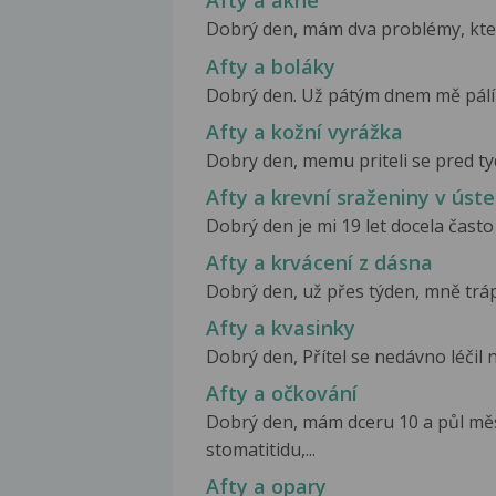
Afty a akné
Dobrý den, mám dva problémy, které 
Afty a boláky
Dobrý den. Už pátým dnem mě pálí a
Afty a kožní vyrážka
Dobry den, memu priteli se pred tyd
Afty a krevní sraženiny v úst
Dobrý den je mi 19 let docela často 
Afty a krvácení z dásna
Dobrý den, už přes týden, mně trápí 
Afty a kvasinky
Dobrý den, Přítel se nedávno léčil 
Afty a očkování
Dobrý den, mám dceru 10 a půl měs
stomatitidu,...
Afty a opary