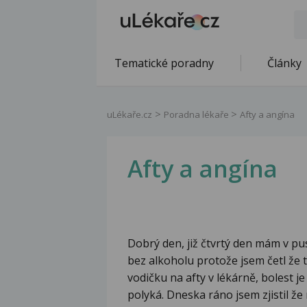
Tematické poradny
Články
uLékaře.cz
Poradna lékaře
Afty a angína
Afty a angína
Dobrý den, již čtvrtý den mám v pus
bez alkoholu protože jsem četl že 
vodičku na afty v lékárně, bolest j
polyká. Dneska ráno jsem zjistil ž