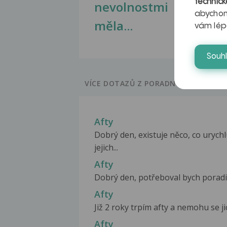
technick
nevolnostmi
abychom
měla...
vám lép
Souh
VÍCE DOTAZŮ Z PORADNY
Afty
Dobrý den, existuje něco, co urych
jejich...
Afty
Dobrý den, potřeboval bych poradit 
Afty
Již 2 roky trpím afty a nemohu se ji
Afty