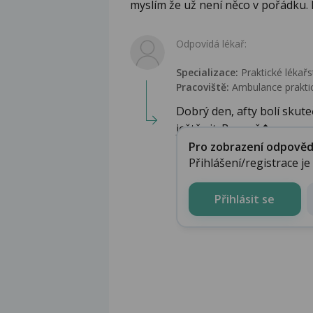
myslím že už není něco v pořádku. M
Odpovídá lékař:
Specializace:
Praktické lékařs
Pracoviště:
Ambulance praktic
Dobrý den, afty bolí skut
ještě vit. B, např�...
Pro zobrazení odpovědi 
Přihlášení/registrace j
Přihlásit se