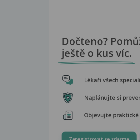
Dočteno? Pomů
ještě o kus víc.
Lékaři všech special
Naplánujte si preve
Objevujte praktické 
Zaregistrovat se zdarma