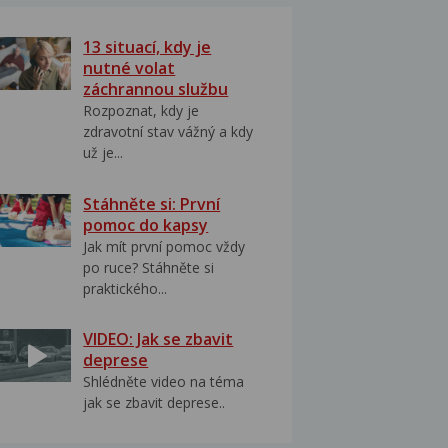
13 situací, kdy je
nutné volat
záchrannou službu
Rozpoznat, kdy je
zdravotní stav vážný a kdy
už je...
Stáhněte si: První
pomoc do kapsy
Jak mít první pomoc vždy
po ruce? Stáhněte si
praktického...
VIDEO: Jak se zbavit
deprese
Shlédněte video na téma
jak se zbavit deprese..