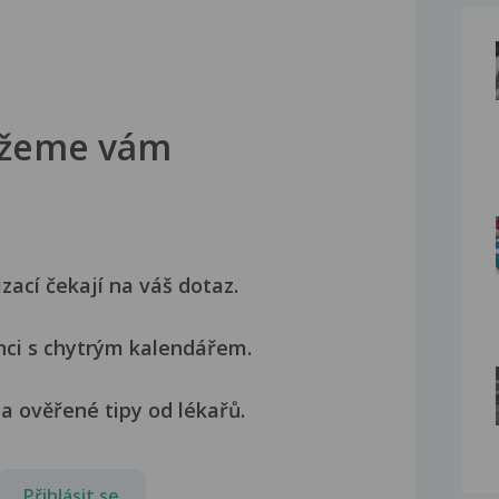
žeme vám
izací čekají na váš dotaz.
nci s chytrým kalendářem.
a ověřené tipy od lékařů.
Přihlásit se