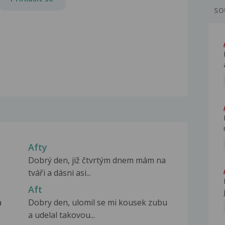
SO
Afty
Dobrý den, již čtvrtým dnem mám na
tváři a dásni asi...
Aft
a
Dobry den, ulomil se mi kousek zubu
a udelal takovou...