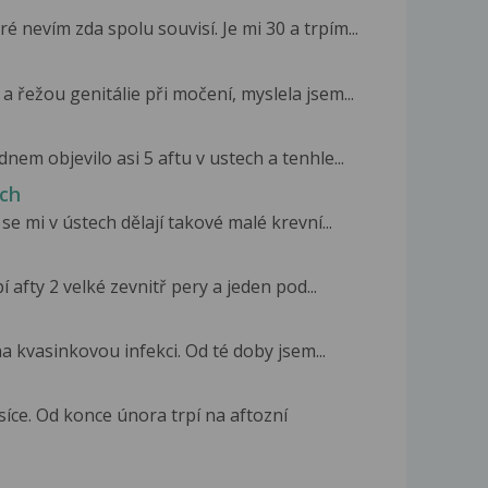
nevím zda spolu souvisí. Je mi 30 a trpím...
 řežou genitálie při močení, myslela jsem...
nem objevilo asi 5 aftu v ustech a tenhle...
ech
se mi v ústech dělají takové malé krevní...
afty 2 velké zevnitř pery a jeden pod...
na kvasinkovou infekci. Od té doby jsem...
íce. Od konce února trpí na aftozní