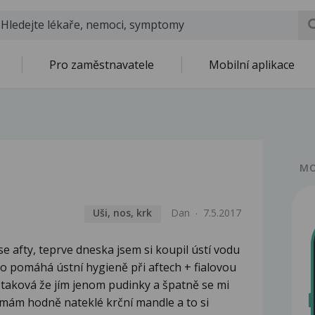
Pro zaměstnavatele
Mobilní aplikace
MO
Uši, nos, krk
Dan
7.5.2017
e afty, teprve dneska jsem si koupil ústí vodu
to pomáhá ústní hygieně při aftech + fialovou
e taková že jím jenom pudinky a špatně se mi
e mám hodně nateklé krční mandle a to si