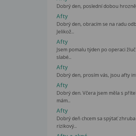
Dobrý den, poslední dobou hrozně tr
Afty
Dobrý den, obracím se na radu odbo
Jelikož...
Afty
Jsem pomalu týden po operaci žluč
slabé...
Afty
Dobrý den, prosím vás, jsou afty inf
Afty
Dobrý den. Včera jsem měla s příte
mám...
Afty
Dobrý deň chcem sa spýtať zhruba
rizikový...