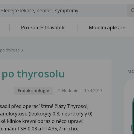
Pro zaměstnavatele
Mobilní aplikace
po thyrosolu
 po thyrosolu
MO
Endokrinologie
P. Hodonín
15.4.2013
adil před operací štítné žlázy Thyrosol,
ranulocytosu (leukocyty 0,3, neurtrofyly 0),
ké klinice krevní obraz o něco upravil
tože mám TSH 0,03 a FT4 35,7 mi chce