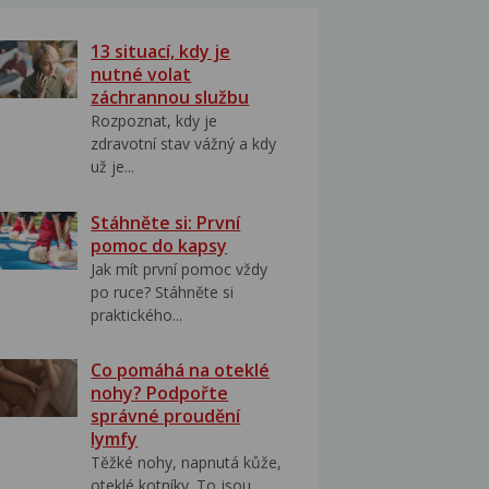
13 situací, kdy je
nutné volat
záchrannou službu
Rozpoznat, kdy je
zdravotní stav vážný a kdy
už je...
Stáhněte si: První
pomoc do kapsy
Jak mít první pomoc vždy
po ruce? Stáhněte si
praktického...
Co pomáhá na oteklé
nohy? Podpořte
správné proudění
lymfy
Těžké nohy, napnutá kůže,
oteklé kotníky. To jsou