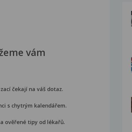
žeme vám
izací čekají na váš dotaz.
nci s chytrým kalendářem.
a ověřené tipy od lékařů.