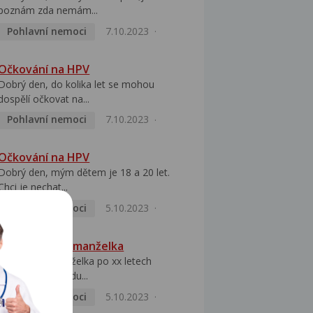
poznám zda nemám...
Pohlavní nemoci
7.10.2023
Očkování na HPV
Dobrý den, do kolika let se mohou
dospělí očkovat na...
Pohlavní nemoci
7.10.2023
Očkování na HPV
Dobrý den, mým dětem je 18 a 20 let.
Chci je nechat...
Pohlavní nemoci
5.10.2023
HPV pozitivní manželka
Dobrý den, manželka po xx letech
přivezla z Východu...
Pohlavní nemoci
5.10.2023