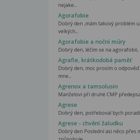
nejake...
Agorafobie
Dobrý den ,mám takový problém už 
velkých...
Agorafobie a noční můry
Dobrý den, léčím se na agorafobii, 
Agrafie, krátkodobá paměť
Dobrý den, moc prosím o odpověď. P
mne...
Agrenox a tamsolusin
Manželovi při druhé CMP předepsal 
Agrese
Dobrý den, potřeboval bych poradit
Agrese - chvění žaludku
Dobrý den Poslední asi něco přes m
způsobuje...