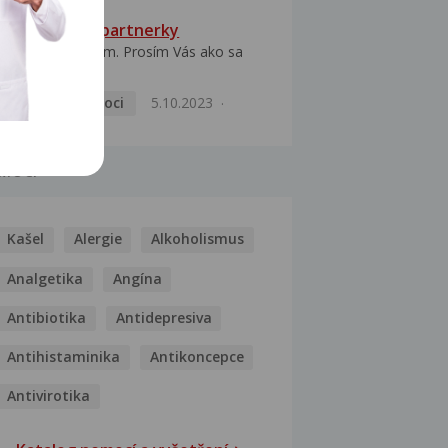
HPV typ 52 u partnerky
Dobrý deň prajem. Prosím Vás ako sa
dá vyliečiť vírus...
Pohlavní nemoci
5.10.2023
MOCI
Kašel
Alergie
Alkoholismus
Analgetika
Angína
Antibiotika
Antidepresiva
Antihistaminika
Antikoncepce
Antivirotika