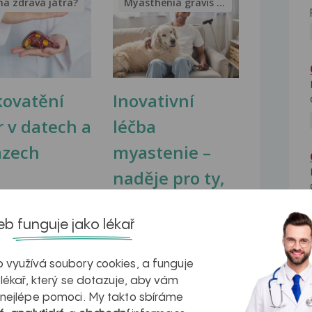
na zdravá játra?
Myasthenia gravis – vše, co...
kovatění
Inovativní
r v datech a
léčba
azech
myastenie –
naděje pro ty,
kteří ji...
b funguje jako lékař
 využívá soubory cookies, a funguje
 lékař, který se dotazuje, aby vám
 nejlépe pomoci. My takto sbíráme