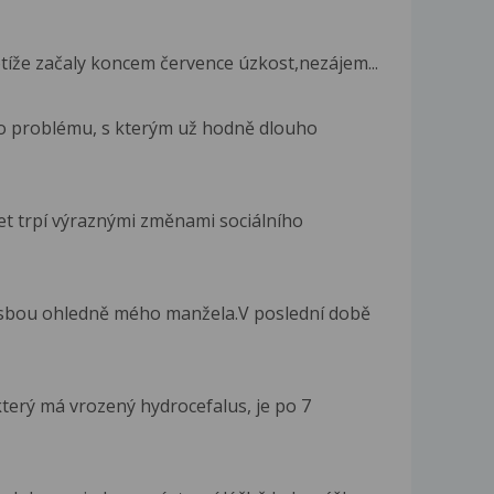
tíže začaly koncem července úzkost,nezájem...
o problému, s kterým už hodně dlouho
et trpí výraznými změnami sociálního
osbou ohledně mého manžela.V poslední době
terý má vrozený hydrocefalus, je po 7