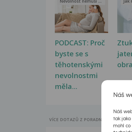
Nevolnost nemusí být nutnou...
Jak 
PODCAST: Proč
Ztu
byste se s
jate
těhotenskými
obr
nevolnostmi
měla...
Náš we
Náš web
tak jako
VÍCE DOTAZŮ Z PORADNY
mohl co