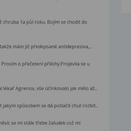
zhruba 1a půl roku. Bojím se chodit do
takže mám již předepsané antidepresiva,...
rosím o přečetení přílohy.Projevila se u
lékař Agrenox, vše účinkovalo jak mělo až...
 jakým spůsobem se dá potlačit chut rozbít...
ěsíc se mi stále třebe žaludek což mi