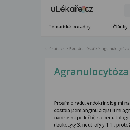
Tematické poradny
Články
uLékaře.cz
Poradna lékaře
agranulocytóza 
Agranulocytóza
Prosím o radu, endokrinolog mi nas
dostala jsem anginu a zjistili mi ag
nyní se mi po léčbě na hematologic
(leukocyty 3, neutrofyly 1,1), pro