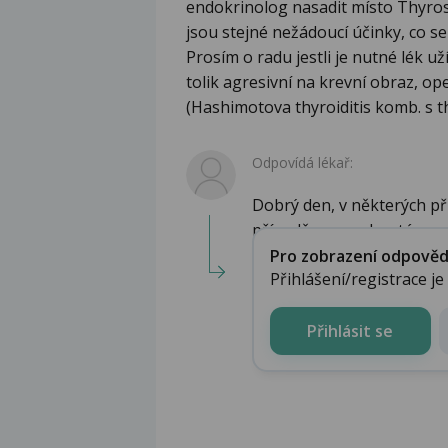
endokrinolog nasadit místo Thyros
jsou stejné nežádoucí účinky, co s
Prosím o radu jestli je nutné lék uží
tolik agresivní na krevní obraz, op
(Hashimotova thyroiditis komb. s t
Odpovídá lékař:
Dobrý den, v některých př
případě agranulocytózy...
Pro zobrazení odpovědi 
Přihlášení/registrace j
Přihlásit se