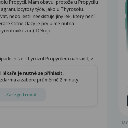
olu Propycil. Mám obavu, protože u Propycilu
e agranulocytosy týče, jako u Thyrosolu.
vat, nebo jestli neexistuje jiný lék, který není
erace štítné žlázy je prý u mě nutná
hyreotoxikózou). Děkuji
ípadech lze Thyrozol Propycilem nahradit, v
lékaře je nutné se přihlásit.
e zdarma a zabere průměrně 2 minuty.
Zaregistrovat
MO