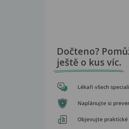
Dočteno? Pomů
ještě o kus víc.
Lékaři všech special
Naplánujte si preve
Objevujte praktické 