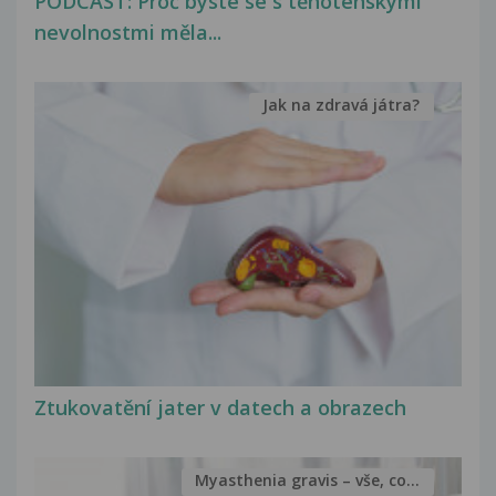
PODCAST: Proč byste se s těhotenskými
nevolnostmi měla...
Jak na zdravá játra?
Ztukovatění jater v datech a obrazech
Myasthenia gravis – vše, co...