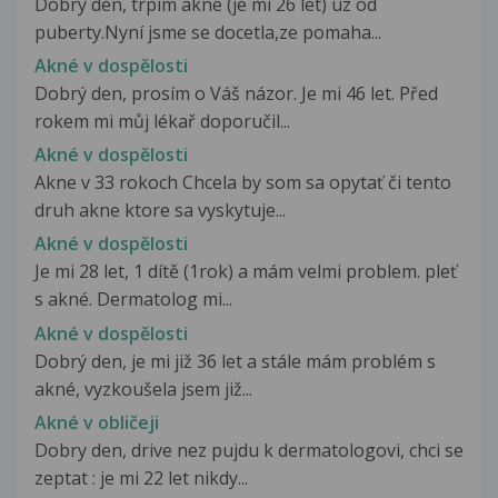
Dobry den, trpim akne (je mi 26 let) uz od
puberty.Nyní jsme se docetla,ze pomaha...
Akné v dospělosti
Dobrý den, prosím o Váš názor. Je mi 46 let. Před
rokem mi můj lékař doporučil...
Akné v dospělosti
Akne v 33 rokoch Chcela by som sa opytať či tento
druh akne ktore sa vyskytuje...
Akné v dospělosti
Je mi 28 let, 1 dítě (1rok) a mám velmi problem. pleť
s akné. Dermatolog mi...
Akné v dospělosti
Dobrý den, je mi již 36 let a stále mám problém s
akné, vyzkoušela jsem již...
Akné v obličeji
Dobry den, drive nez pujdu k dermatologovi, chci se
zeptat : je mi 22 let nikdy...