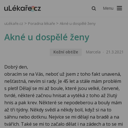
Menu
uLékaře.cz
Poradna lékaře
Akné u dospělé ženy
Akné u dospělé ženy
Kožní obtíže
Marcela
21.3.2021
Dobrý den,
obracím se na Vás, neboť už jsem z toho fakt unavená,
nešťastná, nevím si rady. Je 45 let a stále mám problém
s pletí! Dělají se mi až boule, které jsou velké, červené,
tvrdé, některé začnou hnisat a vytéká z toho až žlutý
hnis a pak krev. Některé se nepodeberou a bouly mám
až tři týdny. Někdy svědí a někdy bolí, když si na to
sáhnu nebo dotknu. Nejvíce se mi dělají na bradě a na
tvářích. Také se mi to začalo dělat i na zádech a to se mi