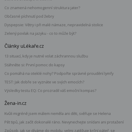
Co znamená nehomogenní struktura jater?
Občasné píchnutí pod žebry
Dyspepsie: Větry i při malé námaze, nepravidelná stolice
Zelený povlak na jazyku - co to může být?
Články uLékaře.cz
13 situací, kdy je nutné volat záchrannou službu
Stáhněte si: První pomoc do kapsy
Co pomáhá na oteklé nohy? Podpořte správné proudění lymfy
TEST: Jak dobře se vyznáte ve svých emocích?
Výsledky testu EQ: Co prozradil váš emoční kompas?
Žena-in.cz
Kvůli migréně jsem málem neměla ani děti, svěřuje se Helena
Pět tipů, jak začít dokonalé ráno. Nevynechejte snídani ani protažení
Způsob, jak se díváme do mobilu, velmi zatěžuje krční páteř, se