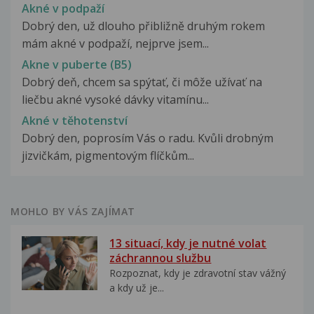
Akné v podpaží
Dobrý den, už dlouho přibližně druhým rokem
mám akné v podpaží, nejprve jsem...
Akne v puberte (B5)
Dobrý deň, chcem sa spýtať, či môže užívať na
liečbu akné vysoké dávky vitamínu...
Akné v těhotenství
Dobrý den, poprosím Vás o radu. Kvůli drobným
jizvičkám, pigmentovým flíčkům...
MOHLO BY VÁS ZAJÍMAT
13 situací, kdy je nutné volat
záchrannou službu
Rozpoznat, kdy je zdravotní stav vážný
a kdy už je...