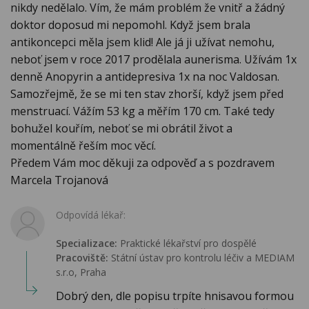
nikdy nedělalo. Vím, že mám problém že vnitř a žádný
doktor doposud mi nepomohl. Když jsem brala
antikoncepci měla jsem klid! Ale já ji užívat nemohu,
neboť jsem v roce 2017 prodělala aunerisma. Užívám 1x
denně Anopyrin a antidepresiva 1x na noc Valdosan.
Samozřejmě, že se mi ten stav zhorší, když jsem před
menstruací. Vážím 53 kg a měřím 170 cm. Také tedy
bohužel kouřím, neboť se mi obrátil život a
momentálně řeším moc věcí.
Předem Vám moc děkuji za odpověď a s pozdravem
Marcela Trojanová
Odpovídá lékař:
Specializace:
Praktické lékařství pro dospělé
Pracoviště:
Státní ústav pro kontrolu léčiv a MEDIAM
s.r.o, Praha
Dobrý den, dle popisu trpíte hnisavou formou