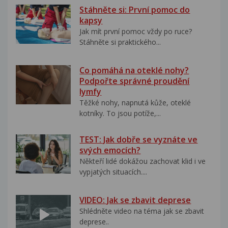
Stáhněte si: První pomoc do
kapsy
Jak mít první pomoc vždy po ruce?
Stáhněte si praktického...
Co pomáhá na oteklé nohy?
Podpořte správné proudění
lymfy
Těžké nohy, napnutá kůže, oteklé
kotníky. To jsou potíže,...
TEST: Jak dobře se vyznáte ve
svých emocích?
Někteří lidé dokážou zachovat klid i ve
vypjatých situacích....
VIDEO: Jak se zbavit deprese
Shlédněte video na téma jak se zbavit
deprese..