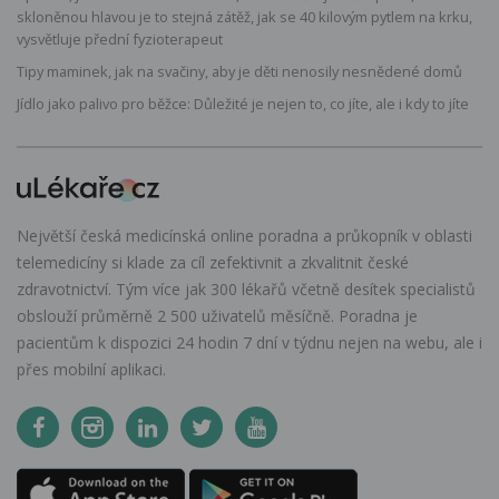
skloněnou hlavou je to stejná zátěž, jak se 40 kilovým pytlem na krku,
vysvětluje přední fyzioterapeut
Tipy maminek, jak na svačiny, aby je děti nenosily nesnědené domů
Jídlo jako palivo pro běžce: Důležité je nejen to, co jíte, ale i kdy to jíte
Největší česká medicínská online poradna a průkopník v oblasti
telemedicíny si klade za cíl zefektivnit a zkvalitnit české
zdravotnictví. Tým více jak 300 lékařů včetně desítek specialistů
obslouží průměrně 2 500 uživatelů měsíčně. Poradna je
pacientům k dispozici 24 hodin 7 dní v týdnu nejen na webu, ale i
přes mobilní aplikaci.