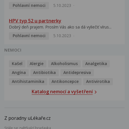
Pohlavní nemoci
5.10.2023
HPV typ 52 u partnerky
Dobrý deň prajem. Prosím Vás ako sa dá vyliečiť vírus...
Pohlavní nemoci
5.10.2023
NEMOCI
Kašel
Alergie
Alkoholismus
Analgetika
Angína
Antibiotika
Antidepresiva
Antihistaminika
Antikoncepce
Antivirotika
Katalog nemocí a vyšetření
Z poradny uLékaře.cz
Stále se zvětšující bradavka